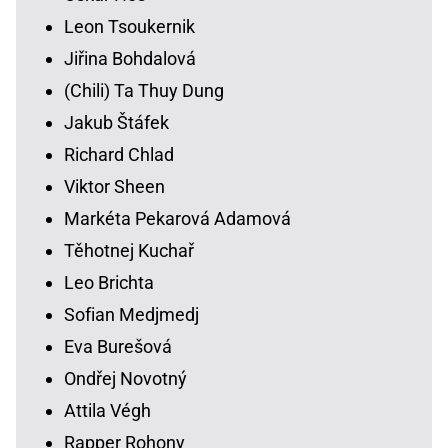
Leon Tsoukernik
Jiřina Bohdalová
(Chili) Ta Thuy Dung
Jakub Štáfek
Richard Chlad
Viktor Sheen
Markéta Pekarová Adamová
Těhotnej Kuchař
Leo Brichta
Sofian Medjmedj
Eva Burešová
Ondřej Novotný
Attila Végh
Rapper Rohony