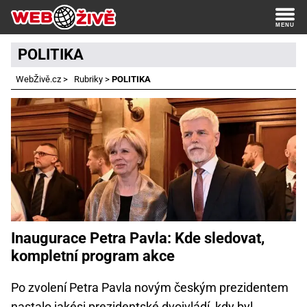
POLITIKA
WebŽivě.cz
>
Rubriky
>
POLITIKA
Inaugurace Petra Pavla: Kde sledovat,
kompletní program akce
Po zvolení Petra Pavla novým českým prezidentem
nastalo jakési prezidentské dvojvládí, kdy byl