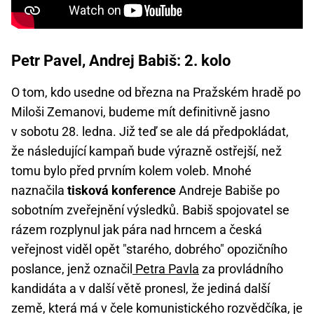
Petr Pavel, Andrej Babiš: 2. kolo
O tom, kdo usedne od března na Pražském hradě po
Miloši Zemanovi, budeme mít definitivně jasno
v sobotu 28. ledna. Již teď se ale dá předpokládat,
že následující kampaň bude výrazně ostřejší, než
tomu bylo před prvním kolem voleb. Mnohé
naznačila
tisková konference
Andreje Babiše po
sobotním zveřejnění výsledků. Babiš spojovatel se
rázem rozplynul jak pára nad hrncem a česká
veřejnost viděl opět "starého, dobrého" opozičního
poslance, jenž označil
Petra Pavla
za provládního
kandidáta a v další větě pronesl, že jediná další
země, která má v čele komunistického rozvědčíka, je