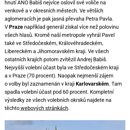
hnutí ANO Babiš nejvíce oslovil své voliče na
venkově a v okresních městech. Ve větších
aglomeracích je pak jasná převaha Petra Pavla.
V
Praze
například generál získal více než polovinu
všech hlasů. Kromě naší metropole vyhrál Pavel
také ve Středočeském, Královéhradeckém,
Libereckém a Jihomoravském kraji. Ve všech
ostatních krajích potom zvítězil Andrej Babiš.
Nejvyšší volební účast byla ve Středočeském kraji
a v Praze (70 procent). Naopak nejmenší zájem
o volby byl zaznamenán v kraji
Karlovarském
. Tam
spadla volební účast pod 60 procent. Kompletní
výsledky ze všech volebních okrsků najdete na
těchto
webových stránkách
.