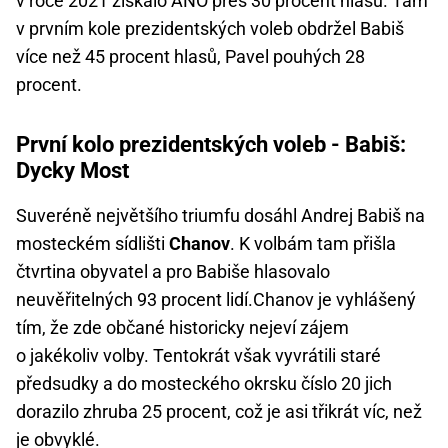
v roce 2021 získalo ANO přes 30 procent hlasů. Tam
v prvním kole prezidentských voleb obdržel Babiš
více než 45 procent hlasů, Pavel pouhých 28
procent.
První kolo prezidentských voleb - Babiš:
Dycky Most
Suveréně největšího triumfu dosáhl Andrej Babiš na
mosteckém sídlišti
Chanov
. K volbám tam přišla
čtvrtina obyvatel a pro Babiše hlasovalo
neuvěřitelných 93 procent lidí.Chanov je vyhlášený
tím, že zde občané historicky nejeví zájem
o jakékoliv volby. Tentokrát však vyvrátili staré
předsudky a do mosteckého okrsku číslo 20 jich
dorazilo zhruba 25 procent, což je asi třikrát víc, než
je obvyklé.