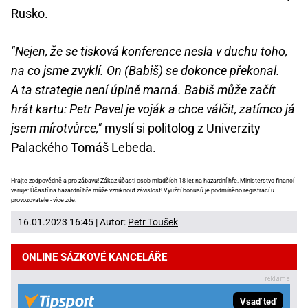
Rusko.
"Nejen, že se tisková konference nesla v duchu toho,
na co jsme zvyklí. On (Babiš) se dokonce překonal.
A ta strategie není úplně marná. Babiš může začít
hrát kartu: Petr Pavel je voják a chce válčit, zatímco já
jsem mírotvůrce,"
myslí si politolog z Univerzity
Palackého Tomáš Lebeda.
Hrajte zodpovědně
a pro zábavu! Zákaz účasti osob mladších 18 let na hazardní hře. Ministerstvo financí
varuje: Účastí na hazardní hře může vzniknout závislost! Využití bonusů je podmíněno registrací u
provozovatele -
více zde
.
16.01.2023 16:45 | Autor:
Petr Toušek
ONLINE SÁZKOVÉ KANCELÁŘE
Vsaď teď