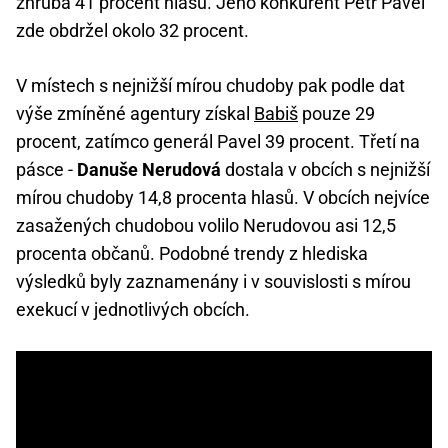
zhruba 41 procent hlasů. Jeho konkurent Petr Pavel
zde obdržel okolo 32 procent.
V místech s nejnižší mírou chudoby pak podle dat
výše zmíněné agentury získal
Babiš
pouze 29
procent, zatímco generál Pavel 39 procent. Třetí na
pásce -
Danuše Nerudová
dostala v obcích s nejnižší
mírou chudoby 14,8 procenta hlasů. V obcích nejvíce
zasažených chudobou volilo Nerudovou asi 12,5
procenta občanů. Podobné trendy z hlediska
výsledků byly zaznamenány i v souvislosti s mírou
exekucí v jednotlivých obcích.