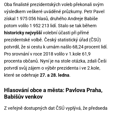
Oba finalisté prezidentských voleb překonali svým
výsledkem veškeré uváděné průzkumy. Petr Pavel
získal 1 975 056 hlasů, druhého Andreje Babiše
potom volilo 1 952 213 lidí. Stalo se tak během
historicky nejvyšší
volební účasti při přímé
prezidentské volbě. Český statistický úřad (ČSÚ)
potvrdil, že si cestu k urnám našlo 68,24 procent lidí.
Pro srovnání v roce 2018 volilo v 1.kole 61,9
procenta občanů. Nyní je na stole otázka, zdali Češi
potvrdí svůj zájem o výběr prezidenta i ve 2.kole,
které se odehraje
27. a 28. ledna
.
Hlasování obce a města: Pavlova Praha,
Babišův venkov
Z veřejně dostupných dat ČSÚ vyplývá, že předseda