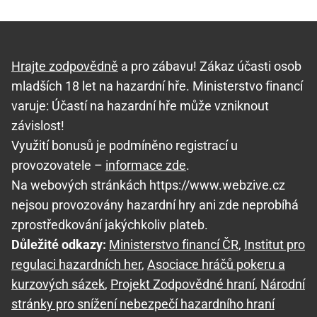
Hrajte zodpovědně
a pro zábavu! Zákaz účasti osob
mladších 18 let na hazardní hře. Ministerstvo financí
varuje: Účastí na hazardní hře může vzniknout
závislost!
Využití bonusů je podmíněno registrací u
provozovatele –
informace zde
.
Na webových stránkách https://www.webzive.cz
nejsou provozovány hazardní hry ani zde neprobíhá
zprostředkování jakýchkoliv plateb.
Důležité odkazy:
Ministerstvo financí ČR
,
Institut pro
regulaci hazardních her
,
Asociace hráčů pokeru a
kurzových sázek
,
Projekt Zodpovědné hraní
,
Národní
stránky pro snížení nebezpečí hazardního hraní