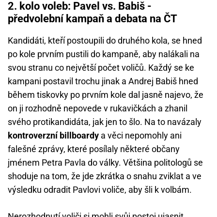
2. kolo voleb: Pavel vs. Babiš -
předvolební kampaň a debata na ČT
Kandidáti, kteří postoupili do druhého kola, se hned
po kole prvním pustili do kampaně, aby nalákali na
svou stranu co největší počet voličů. Každý se ke
kampani postavil trochu jinak a Andrej Babiš hned
během tiskovky po prvním kole dal jasně najevo, že
on ji rozhodně nepovede v rukavičkách a zhanil
svého protikandidáta, jak jen to šlo. Na to navázaly
kontroverzní billboardy
a věci nepomohly ani
falešné zprávy, které posílaly některé občany
jménem Petra Pavla do války. Většina politologů se
shoduje na tom, že jde zkrátka o snahu zviklat a ve
výsledku odradit Pavlovi voliče, aby šli k volbám.
Nerozhodnutí voliči si mohli svůj postoj ujasnit