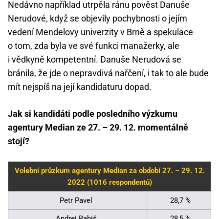
Nedávno například utrpěla ránu pověst Danuše
Nerudové, když se objevily pochybnosti o jejím
vedení Mendelovy univerzity v Brně a spekulace
o tom, zda byla ve své funkci manažerky, ale
i vědkyně kompetentní. Danuše Nerudová se
bránila, že jde o nepravdivá nařčení, i tak to ale bude
mít nejspíš na její kandidaturu dopad.
Jak si kandidáti podle posledního výzkumu
agentury Median ze 27. – 29. 12. momentálně
stojí?
Volební průzkum agentury Median za období 27. – 29. 12.
2022 (1016 respondentů)
Petr Pavel
28,7 %
Andrej Babiš
28,5 %