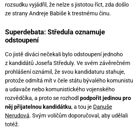
rozsudku vyjádřil, že nelze s jistotou říct, zda došlo
ze strany Andreje Babiše k trestnému činu.
Superdebata: Středula oznamuje
odstoupení
Co jistě diváci nečekali bylo odstoupení jednoho
z kandidátů Josefa Středuly. Ve svém závěrečném
prohlášení oznámil, že svou kandidaturu stahuje,
protože odmítá mít v čele státu bývalého komunistu
a udavače nebo komunistického vojenského
rozvědčíka, a proto se rozhodl
podpořit jedinou pro
něj přijatelnou kandidátku
, a tou je
Danuše
Nerudová
. Svým voličům doporučoval, aby udělali
totéž.