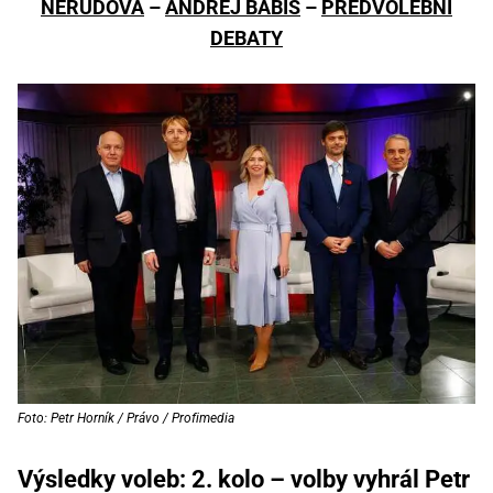
NERUDOVÁ
–
ANDREJ BABIŠ
–
PŘEDVOLEBNÍ
DEBATY
Foto: Petr Horník / Právo / Profimedia
Výsledky voleb: 2. kolo – volby vyhrál Petr