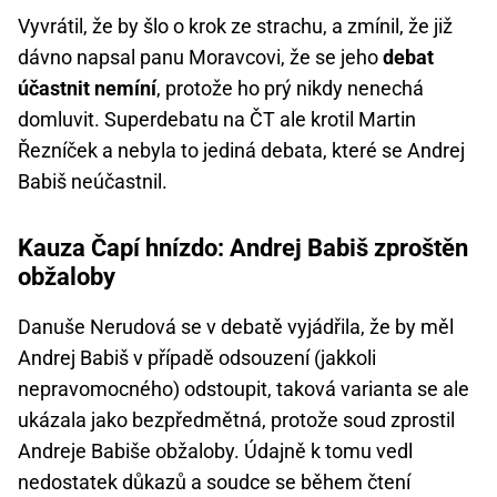
Vyvrátil, že by šlo o krok ze strachu, a zmínil, že již
dávno napsal panu Moravcovi, že se jeho
debat
účastnit nemíní
, protože ho prý nikdy nenechá
domluvit. Superdebatu na ČT ale krotil Martin
Řezníček a nebyla to jediná debata, které se Andrej
Babiš neúčastnil.
Kauza Čapí hnízdo: Andrej Babiš zproštěn
obžaloby
Danuše Nerudová se v debatě vyjádřila, že by měl
Andrej Babiš v případě odsouzení (jakkoli
nepravomocného) odstoupit, taková varianta se ale
ukázala jako bezpředmětná, protože soud zprostil
Andreje Babiše obžaloby. Údajně k tomu vedl
nedostatek důkazů a soudce se během čtení