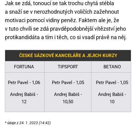
Jak se zdá, tonoucí se tak trochu chytá stébla
a snaží se v nerozhodnutých voličích zažehnout
motivaci pomocí vidiny peněz. Faktem ale je, že
v tuto chvíli se zdá pravděpodobnější vítězství jeho
protikandidáta a tím i těch, co si vsadí právě na něj.
ČESKÉ SÁZKOVÉ KANCELÁŘE A JEJICH KURZY
FORTUNA
TIPSPORT
BETANO
Petr Pavel - 1,06
Petr Pavel - 1,05
Petr Pavel - 1,05
Andrej Babiš -
Andrej Babiš -
Andrej Babiš -
12
10,50
10
* údaje z 24. 1. 2023 (14:42)