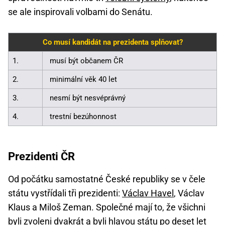
se ale inspirovali volbami do Senátu.
Co musí kandidát na prezidenta splňovat?
1.
musí být občanem ČR
2.
minimální věk 40 let
3.
nesmí být nesvéprávný
4.
trestní bezúhonnost
Prezidenti ČR
Od počátku samostatné České republiky se v čele
státu vystřídali tři prezidenti:
Václav Havel
, Václav
Klaus a Miloš Zeman. Společné mají to, že všichni
byli zvoleni dvakrát a byli hlavou státu po deset let