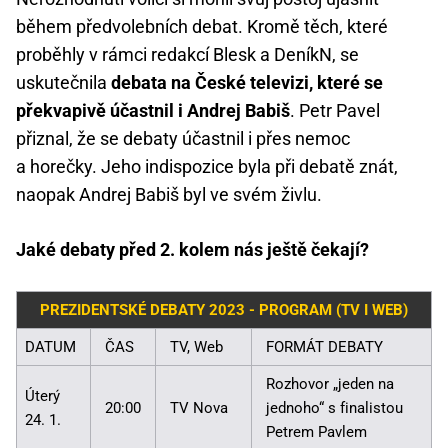
během předvolebních debat. Kromě těch, které
proběhly v rámci redakcí Blesk a DeníkN, se
uskutečnila
debata na České televizi, které se
překvapivě účastnil i Andrej Babiš
. Petr Pavel
přiznal, že se debaty účastnil i přes nemoc
a horečky. Jeho indispozice byla při debatě znát,
naopak Andrej Babiš byl ve svém živlu.
Jaké debaty před 2. kolem nás ještě čekají?
PREZIDENTSKÉ DEBATY 2023 - PROGRAM (TV I WEB)
DATUM
ČAS
TV, Web
FORMÁT DEBATY
Rozhovor „jeden na
Úterý
20:00
TV Nova
jednoho“ s finalistou
24. 1.
Petrem Pavlem