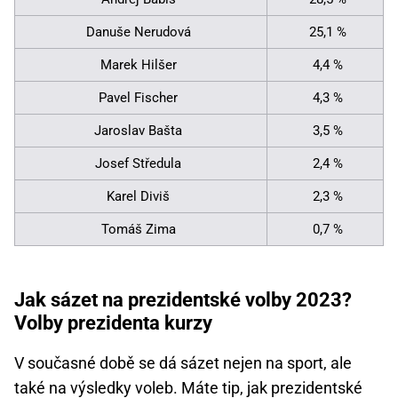
Danuše Nerudová
25,1 %
Marek Hilšer
4,4 %
Pavel Fischer
4,3 %
Jaroslav Bašta
3,5 %
Josef Středula
2,4 %
Karel Diviš
2,3 %
Tomáš Zima
0,7 %
Jak sázet na prezidentské volby 2023?
Volby prezidenta kurzy
V současné době se dá sázet nejen na sport, ale
také na výsledky voleb. Máte tip, jak prezidentské