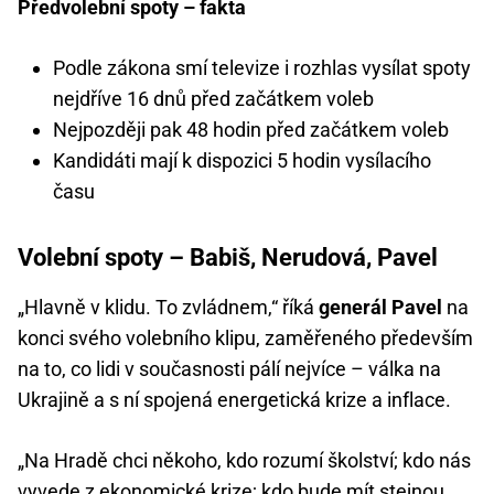
Předvolební spoty – fakta
Podle zákona smí televize i rozhlas vysílat spoty
nejdříve 16 dnů před začátkem voleb
Nejpozději pak 48 hodin před začátkem voleb
Kandidáti mají k dispozici 5 hodin vysílacího
času
Volební spoty – Babiš, Nerudová, Pavel
„Hlavně v klidu. To zvládnem,“ říká
generál Pavel
na
konci svého volebního klipu, zaměřeného především
na to, co lidi v současnosti pálí nejvíce – válka na
Ukrajině a s ní spojená energetická krize a inflace.
„Na Hradě chci někoho, kdo rozumí školství; kdo nás
vyvede z ekonomické krize; kdo bude mít stejnou