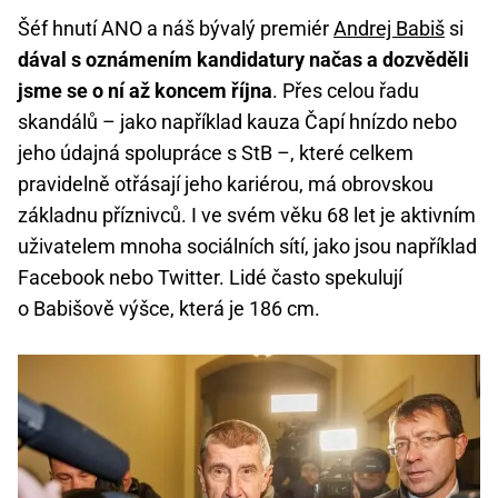
Šéf hnutí ANO a náš bývalý premiér
Andrej Babiš
si
dával s oznámením kandidatury načas a dozvěděli
jsme se o ní až koncem října
. Přes celou řadu
skandálů – jako například kauza Čapí hnízdo nebo
jeho údajná spolupráce s StB –, které celkem
pravidelně otřásají jeho kariérou, má obrovskou
základnu příznivců. I ve svém věku 68 let je aktivním
uživatelem mnoha sociálních sítí, jako jsou například
Facebook nebo Twitter. Lidé často spekulují
o Babišově výšce, která je 186 cm.