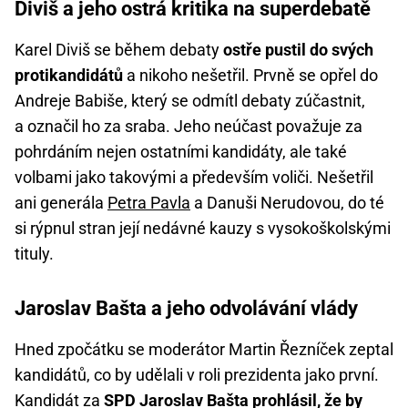
Diviš a jeho ostrá kritika na superdebatě
Karel Diviš se během debaty
ostře pustil do svých
protikandidátů
a nikoho nešetřil. Prvně se opřel do
Andreje Babiše, který se odmítl debaty zúčastnit,
a označil ho za sraba. Jeho neúčast považuje za
pohrdáním nejen ostatními kandidáty, ale také
volbami jako takovými a především voliči. Nešetřil
ani generála
Petra Pavla
a Danuši Nerudovou, do té
si rýpnul stran její nedávné kauzy s vysokoškolskými
tituly.
Jaroslav Bašta a jeho odvolávání vlády
Hned zpočátku se moderátor Martin Řezníček zeptal
kandidátů, co by udělali v roli prezidenta jako první.
Kandidát za
SPD Jaroslav Bašta prohlásil, že by