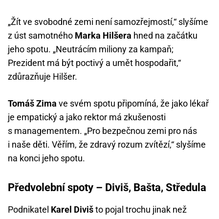
„Žít ve svobodné zemi není samozřejmostí,“ slyšíme
z úst samotného
Marka Hilšera
hned na začátku
jeho spotu. „Neutrácím miliony za kampaň;
Prezident má být poctivý a umět hospodařit,“
zdůrazňuje Hilšer.
Tomáš Zima
ve svém spotu připomíná, že jako lékař
je empatický a jako rektor má zkušenosti
s managementem. „Pro bezpečnou zemi pro nás
i naše děti. Věřím, že zdravý rozum zvítězí,“ slyšíme
na konci jeho spotu.
Předvolební spoty – Diviš, Bašta, Středula
Podnikatel
Karel Diviš
to pojal trochu jinak než