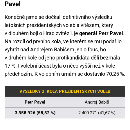
Pavel
Konečně jsme se dočkali definitivního výsledku
letošních prezidentských voleb a vítězem, který
v dlouhém boji o Hrad zvítězil, je
generál Petr Pavel
.
Na rozdíl od prvního kola, ve kterém se mu podařilo
vyhrát nad Andrejem Babišem jen o fous, ho
v druhém kole od jeho protikandidáta dělí bezmála
17 %. I volební účast byla o něco vyšší než v kole
předchozím. K volebním urnám se dostavilo 70,25 %.
VÝSLEDKY 2. KOLA PREZIDENTSKÝCH VOLEB
Petr Pavel
Andrej Babiš
3 358 926 (58,32 %)
2 400 271 (41,67 %)