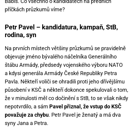
Babiš. Co všechno o kandidátech na předních
příčkách průzkumů víme?
Petr Pavel – kandidatura, kampaň, StB,
rodina, syn
Na prvních místech většiny průzkumů se pravidelně
objevuje jméno bývalého náčelníka Generálního
štábu Armády, předsedy vojenského výboru NATO
a kdysi generála Armády České Republiky Petra
Pavla. Někteří voliči se ohradili proti jeho dřívějšímu
působení v KSČ a někteří dokonce spekulovali o tom,
že v minulosti měl co dočinění s StB, to se však nikdy
nepotvrdilo, a sám
Pavel přiznal, že vstup do KSČ
považuje za chybu
. Petr Pavel je ženatý a má dva
syny Jana a Petra.