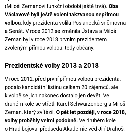
(Miloši Zemanovi funkční období ještě trvá).
Oba
Václavové byli ještě volení takzvanou nepřímou
volbou
, kdy prezidenta volila Poslanecká sněmovna
a Senát. V roce 2012 se změnila Ústava a Miloš
Zeman byl v roce 2013 prvním prezidentem
zvoleným přímou volbou, tedy občany.
Prezidentské volby 2013 a 2018
V roce 2012, před první přímou volbou prezidenta,
podalo kandidátní listinu celkem 20 zájemců, ale
k volbě se jich nakonec dostalo jen devět. Ve
druhém kole se střetli Karel Schwarzenberg a Miloš
Zeman, který zvítězil.
O pět let později, v roce 2018,
volby proběhly velmi podobně.
Ve druhém kole
o Hrad bojoval předseda Akademie věd Jiří Drahoš,