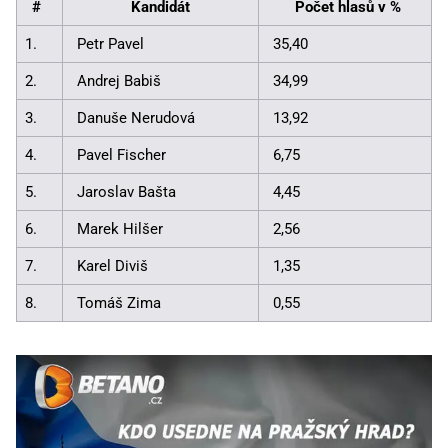
#
Kandidát
Počet hlasů v %
1.
Petr Pavel
35,40
2.
Andrej Babiš
34,99
3.
Danuše Nerudová
13,92
4.
Pavel Fischer
6,75
5.
Jaroslav Bašta
4,45
6.
Marek Hilšer
2,56
7.
Karel Diviš
1,35
8.
Tomáš Zima
0,55