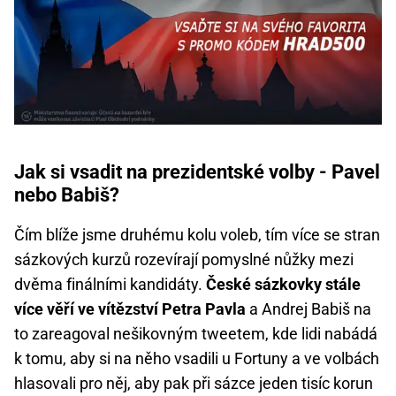
Jak si vsadit na prezidentské volby - Pavel
nebo Babiš?
Čím blíže jsme druhému kolu voleb, tím více se stran
sázkových kurzů rozevírají pomyslné nůžky mezi
dvěma finálními kandidáty.
České sázkovky stále
více věří ve vítězství Petra Pavla
a Andrej Babiš na
to zareagoval nešikovným tweetem, kde lidi nabádá
k tomu, aby si na něho vsadili u Fortuny a ve volbách
hlasovali pro něj, aby pak při sázce jeden tisíc korun