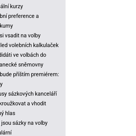
ální kurzy
bní preference a
zkumy
si vsadit na volby
led volebních kalkulaček
idáti ve volbách do
lanecké sněmovny
bude příštím premiérem:
y
sy sázkových kanceláří
kroužkovat a vhodit
ný hlas
 jsou sázky na volby
lární