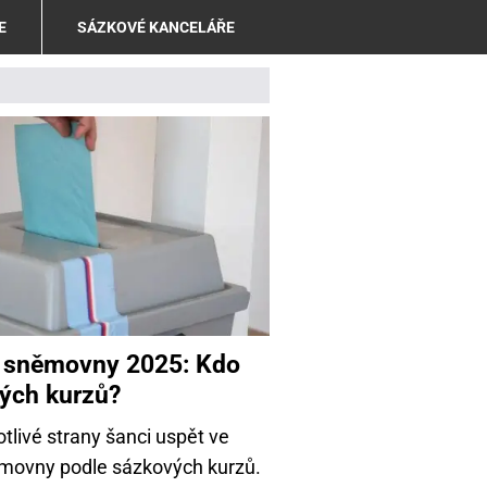
E
SÁZKOVÉ KANCELÁŘE
é sněmovny 2025: Kdo
vých kurzů?
otlivé strany šanci uspět ve
movny podle sázkových kurzů.