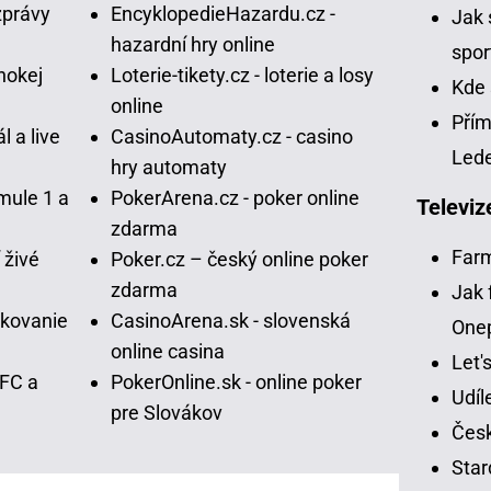
zprávy
EncyklopedieHazardu.cz -
Jak 
hazardní hry online
spor
hokej
Loterie-tikety.cz - loterie a losy
Kde 
online
Přím
l a live
CasinoAutomaty.cz - casino
Led
hry automaty
mule 1 a
PokerArena.cz - poker online
Televiz
zdarma
Far
 živé
Poker.cz – český online poker
zdarma
Jak 
vkovanie
CasinoArena.sk - slovenská
One
online casina
Let'
UFC a
PokerOnline.sk - online poker
Udíl
pre Slovákov
Česk
Star