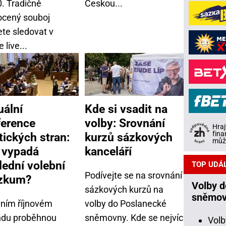
0. Tradičně
Českou...
ocený souboj
te sledovat v
e live...
uální
Kde si vsadit na
ference
volby: Srovnání
Hraj
fina
tických stran:
kurzů sázkových
může
 vypadá
kanceláří
lední volební
TOP UDÁ
Podívejte se na srovnání
zkum?
Volby 
sázkových kurzů na
sněmov
vním říjnovém
volby do Poslanecké
ndu proběhnou
sněmovny. Kde se nejvíc
Volb