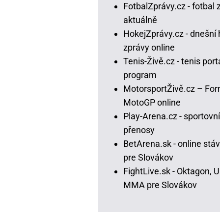
FotbalZprávy.cz - fotbal 
aktuálně
HokejZprávy.cz - dnešní 
zprávy online
Tenis-Živě.cz - tenis portá
program
MotorsportŽivě.cz – For
MotoGP online
Play-Arena.cz - sportovní
přenosy
BetArena.sk - online stá
pre Slovákov
FightLive.sk - Oktagon, 
MMA pre Slovákov