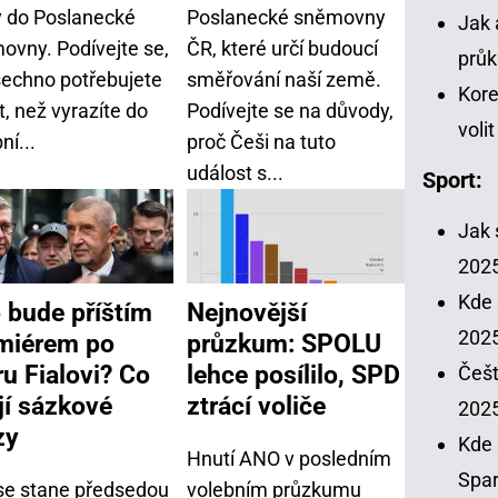
y do Poslanecké
Poslanecké sněmovny
Jak 
ovny. Podívejte se,
ČR, které určí budoucí
průk
šechno potřebujete
směřování naší země.
Kore
, než vyrazíte do
Podívejte se na důvody,
voli
ní...
proč Češi na tuto
událost s...
Sport:
Jak 
202
Kde 
 bude příštím
Nejnovější
2025
miérem po
průzkum: SPOLU
ru Fialovi? Co
lehce posílilo, SPD
Češt
ají sázkové
ztrácí voliče
202
zy
Kde 
Hnutí ANO v posledním
Spar
se stane předsedou
volebním průzkumu