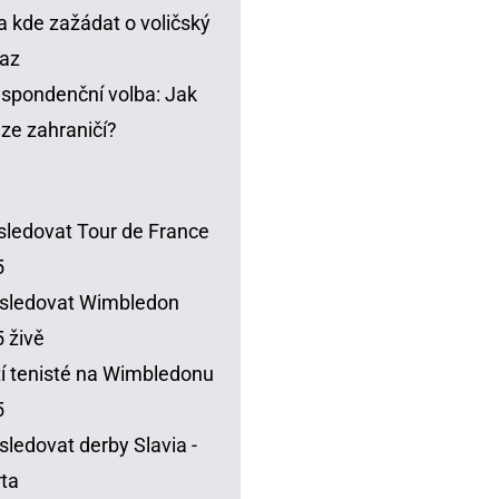
a kde zažádat o voličský
az
spondenční volba: Jak
t ze zahraničí?
sledovat Tour de France
5
sledovat Wimbledon
 živě
í tenisté na Wimbledonu
5
sledovat derby Slavia -
ta