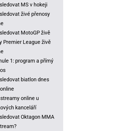
sledovat MS v hokeji
sledovat živé přenosy
ne
sledovat MotoGP živě
y Premier League živě
ne
ule 1: program a přímý
nos
sledovat biatlon dnes
 online
 streamy online u
ových kanceláří
 sledovat Oktagon MMA
stream?