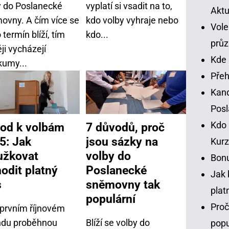
y do Poslanecké
vyplatí si vsadit na to,
Aktu
ovny. A čím více se
kdo volby vyhraje nebo
Vole
 termín blíží, tím
kdo...
prů
ji vycházejí
Kde 
kumy...
Přeh
Kand
Pos
Kdo 
od k volbám
7 důvodů, proč
5: Jak
jsou sázky na
Kurz
užkovat
volby do
Bonu
hodit platný
Poslanecké
Jak 
s
sněmovny tak
plat
populární
Proč
 prvním říjnovém
ndu proběhnou
Blíží se volby do
popu