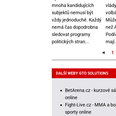
mnoha kandidujících
vlád
subjektů nemusí být
volb
vždy jednoduché. Každý
Může
nemá čas dopodrobna
než 
sledovat programy
Podív
politických stran...
mají.
◄
1
DALŠÍ WEBY GTO SOLUTIONS
BetArena.cz - kurzové s
online
Fight-Live.cz - MMA a bo
sporty online