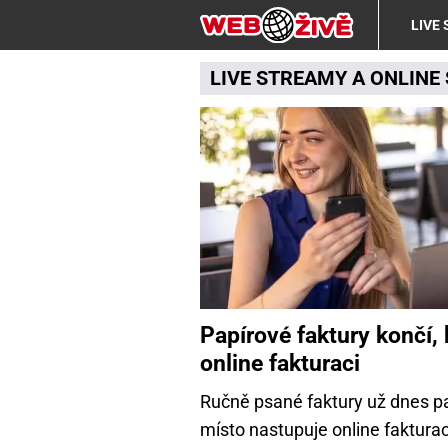
LIVE
LIVE STREAMY
A
ONLINE
Papírové faktury končí,
online fakturaci
Ručně psané faktury už dnes patř
místo nastupuje online fakturace