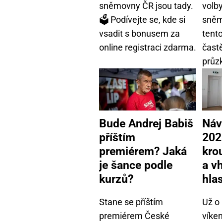
sněmovny ČR jsou tady.
volb
🗳️ Podívejte se, kde si
sněm
vsadit s bonusem za
tento
online registraci zdarma.
častě
průz
Bude Andrej Babiš
Náv
příštím
202
premiérem? Jaká
kro
je šance podle
a v
kurzů?
hla
Stane se příštím
Už o
premiérem České
víke