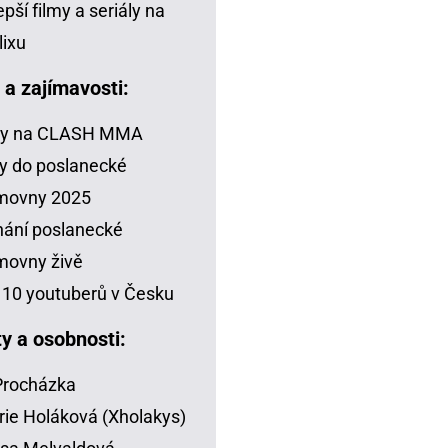
epší filmy a seriály na
lixu
a a zajímavosti:
zy na CLASH MMA
y do poslanecké
movny 2025
ání poslanecké
movny živě
10 youtuberů v Česku
ty a osobnosti:
 Procházka
rie Holáková (Xholakys)