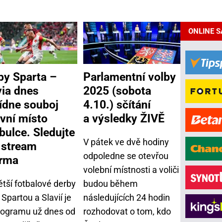
ONLINE 
by Sparta –
Parlamentní volby
via dnes
2025 (sobota
ídne souboj
4.10.) sčítání
rvní místo
a výsledky ŽIVĚ
abulce. Sledujte
V pátek ve dvě hodiny
e stream
odpoledne se otevřou
rma
volební místnosti a voliči
ětší fotbalové derby
budou během
Spartou a Slavií je
následujících 24 hodin
rogramu už dnes od
rozhodovat o tom, kdo