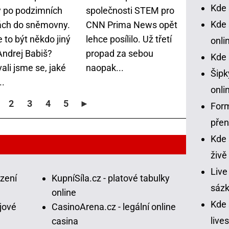
Kde 
y po podzimních
společnosti STEM pro
Kde 
ách do sněmovny.
CNN Prima News opět
 to být někdo jiný
lehce posílilo. Už třetí
onli
Andrej Babiš?
propad za sebou
Kde 
ali jsme se, jaké
naopak...
Šipk
..
onli
2
3
4
5
►
Form
pře
Kde 
živě
Live
ázení
KupníSíla.cz - platové tabulky
sázk
online
Kde
jové
CasinoArena.cz - legální online
live
casina