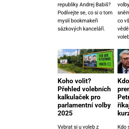
republiky Andrej Babiš?
volb
Podívejte se, co si o tom
sněm
myslí bookmakeři
co v
sázkových kanceláří.
vědět
voleb
Koho volit?
Kdo
Přehled volebních
pre
kalkulaček pro
Pet
parlamentní volby
řík
2025
kur
Vybrat si u voleb z
Kdo 