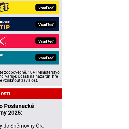
Vsaď teď
Vsaď teď
Vsaď teď
Vsaď teď
te zodpovědně. 18+ | Ministerstvo
ncí varuje: Účastí na hazardní hře
 vzniknout závislost.
LOSTI
do Poslanecké
ny 2025:
y do Sněmovny ČR: