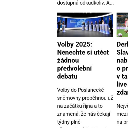
dostupná odkudkoliv. A...
Volby 2025:
Der
Nenechte si utéct
Sla
žádnou
nab
předvolební
o p
debatu
v t
liv
Volby do Poslanecké
zda
sněmovny proběhnou už
na začátku října a to
Nejv
znamená, že nás čekají
mezi 
týdny plné
na p