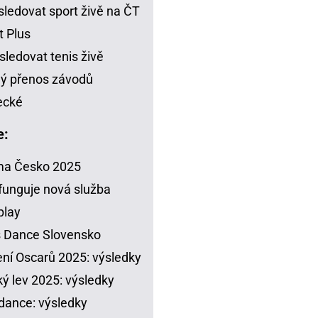
sledovat sport živě na ČT
t Plus
sledovat tenis živě
ý přenos závodů
ecké
e:
ma Česko 2025
funguje nová služba
play
s Dance Slovensko
ení Oscarů 2025: výsledky
ý lev 2025: výsledky
dance: výsledky