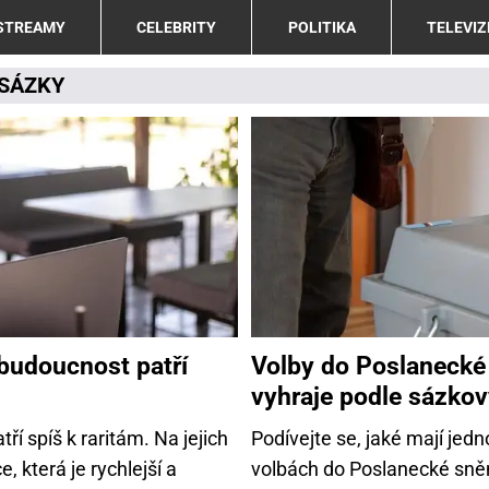
 STREAMY
CELEBRITY
POLITIKA
TELEVIZ
 SÁZKY
 budoucnost patří
Volby do Poslaneck
vyhraje podle sázko
í spíš k raritám. Na jejich
Podívejte se, jaké mají jedn
, která je rychlejší a
volbách do Poslanecké sně