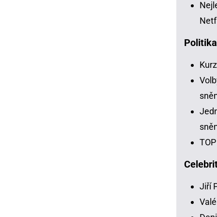
Nejl
Netf
Politik
Kur
Volb
sně
Jedn
sně
TOP 
Celebri
Jiří
Valé