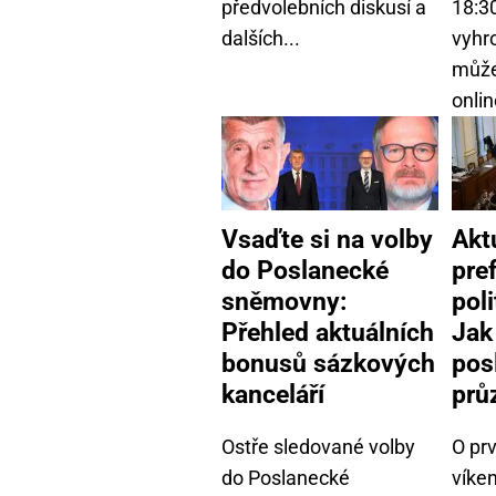
předvolebních diskusí a
18:3
dalších...
vyhr
může
onlin
Vsaďte si na volby
Akt
do Poslanecké
pre
sněmovny:
poli
Přehled aktuálních
Jak
bonusů sázkových
pos
kanceláří
prů
Ostře sledované volby
O pr
do Poslanecké
víke