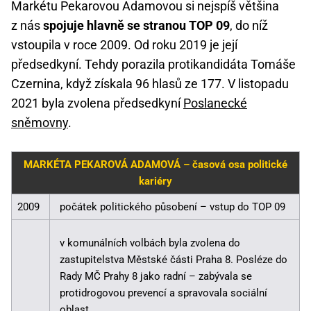
Markétu Pekarovou Adamovou si nejspíš většina
z nás
spojuje hlavně se stranou TOP 09
, do níž
vstoupila v roce 2009. Od roku 2019 je její
předsedkyní. Tehdy porazila protikandidáta Tomáše
Czernina, když získala 96 hlasů ze 177. V listopadu
2021 byla zvolena předsedkyní
Poslanecké
sněmovny
.
MARKÉTA PEKAROVÁ ADAMOVÁ – časová osa politické
kariéry
2009
počátek politického působení – vstup do TOP 09
v komunálních volbách byla zvolena do
zastupitelstva Městské části Praha 8. Posléze do
Rady MČ Prahy 8 jako radní – zabývala se
protidrogovou prevencí a spravovala sociální
oblast