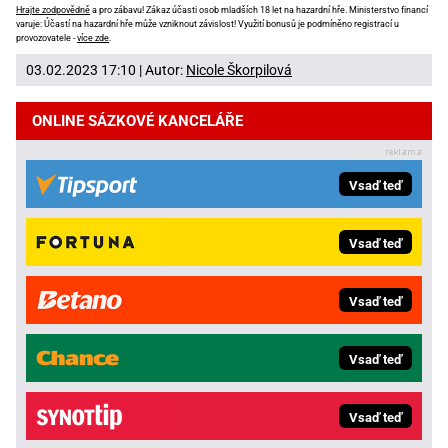
Hrajte zodpovědně
a pro zábavu! Zákaz účasti osob mladších 18 let na hazardní hře. Ministerstvo financí
varuje: Účastí na hazardní hře může vzniknout závislost! Využití bonusů je podmíněno registrací u
provozovatele -
více zde
.
03.02.2023 17:10 | Autor:
Nicole Škorpilová
ONLINE SÁZKOVÉ KANCELÁŘE
Vsaď teď
Vsaď teď
Vsaď teď
Vsaď teď
Vsaď teď