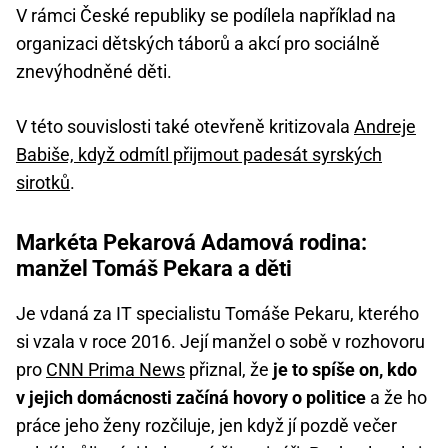
V rámci České republiky se podílela například na
organizaci dětských táborů a akcí pro sociálně
znevýhodněné děti.
V této souvislosti také otevřeně kritizovala
Andreje
Babiše, když odmítl přijmout padesát syrských
sirotků
.
Markéta Pekarová Adamová rodina:
manžel Tomáš Pekara a děti
Je vdaná za IT specialistu Tomáše Pekaru, kterého
si vzala v roce 2016. Její manžel o sobě v rozhovoru
pro
CNN Prima News
přiznal, že
je to spíše on, kdo
v jejich domácnosti začíná hovory o politice
a že ho
práce jeho ženy rozčiluje, jen když jí pozdě večer