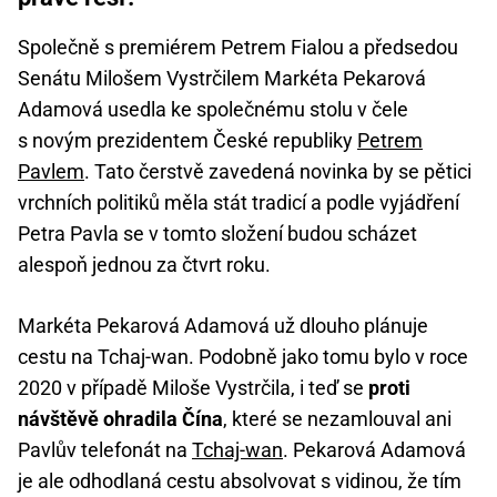
Společně s premiérem Petrem Fialou a předsedou
Senátu Milošem Vystrčilem Markéta Pekarová
Adamová usedla ke společnému stolu v čele
s novým prezidentem České republiky
Petrem
Pavlem
. Tato čerstvě zavedená novinka by se pětici
vrchních politiků měla stát tradicí a podle vyjádření
Petra Pavla se v tomto složení budou scházet
alespoň jednou za čtvrt roku.
Markéta Pekarová Adamová už dlouho plánuje
cestu na Tchaj-wan. Podobně jako tomu bylo v roce
2020 v případě Miloše Vystrčila, i teď se
proti
návštěvě ohradila Čína
, které se nezamlouval ani
Pavlův telefonát na
Tchaj-wan
. Pekarová Adamová
je ale odhodlaná cestu absolvovat s vidinou, že tím