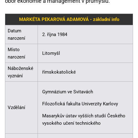
obor ekonomie a management v průmyslu.
MARKÉTA PEKAROVÁ ADAMOVÁ - základní info
Datum
2. října 1984
narození
Místo
Litomyšl
narození
Náboženské
římskokatolické
vyznání
Gymnázium ve Svitavách
Filozofická fakulta Univerzity Karlovy
Vzdělání
Masarykův ústav vyšších studií Českého
vysokého učení technického