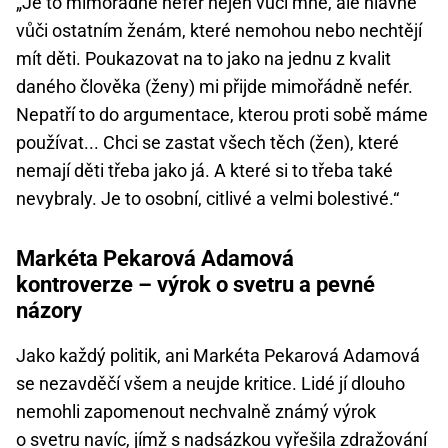
„Je to mimořádně nefér nejen vůči mně, ale hlavně
vůči ostatním ženám, které nemohou nebo nechtějí
mít děti. Poukazovat na to jako na jednu z kvalit
daného člověka (ženy) mi přijde mimořádně nefér.
Nepatří to do argumentace, kterou proti sobě máme
používat... Chci se zastat všech těch (žen), které
nemají děti třeba jako já. A které si to třeba také
nevybraly. Je to osobní, citlivé a velmi bolestivé.“
Markéta Pekarová Adamová
kontroverze – výrok o svetru a pevné
názory
Jako každý politik, ani Markéta Pekarová Adamová
se nezavděčí všem a neujde kritice. Lidé jí dlouho
nemohli zapomenout nechvalně známý výrok
o svetru navíc, jímž s nadsázkou vyřešila zdražování