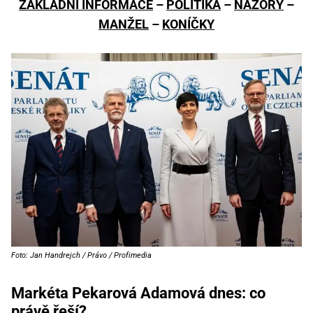
ZÁKLADNÍ INFORMACE
–
POLITIKA
–
NÁZORY
–
MANŽEL
–
KONÍČKY
Foto: Jan Handrejch / Právo / Profimedia
Markéta Pekarová Adamová dnes: co
právě řeší?