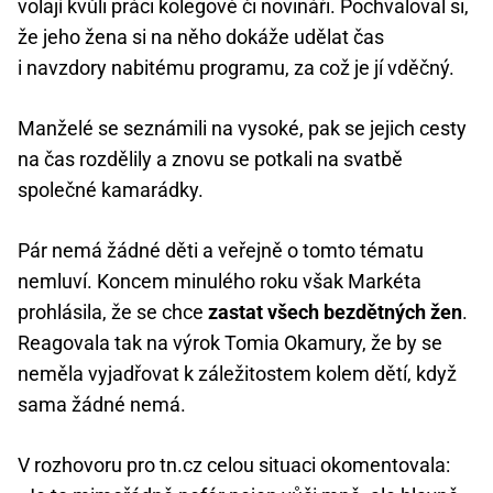
volají kvůli práci kolegové či novináři. Pochvaloval si,
že jeho žena si na něho dokáže udělat čas
i navzdory nabitému programu, za což je jí vděčný.
Manželé se seznámili na vysoké, pak se jejich cesty
na čas rozdělily a znovu se potkali na svatbě
společné kamarádky.
Pár nemá žádné děti a veřejně o tomto tématu
nemluví. Koncem minulého roku však Markéta
prohlásila, že se chce
zastat všech bezdětných žen
.
Reagovala tak na výrok Tomia Okamury, že by se
neměla vyjadřovat k záležitostem kolem dětí, když
sama žádné nemá.
V rozhovoru pro tn.cz celou situaci okomentovala: