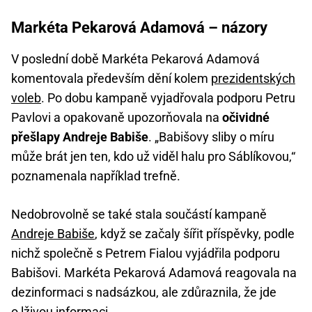
Markéta Pekarová Adamová – názory
V poslední době Markéta Pekarová Adamová
komentovala především dění kolem
prezidentských
voleb
. Po dobu kampaně vyjadřovala podporu Petru
Pavlovi a opakovaně upozorňovala na
očividné
přešlapy Andreje Babiše
. „Babišovy sliby o míru
může brát jen ten, kdo už viděl halu pro Sáblíkovou,“
poznamenala například trefně.
Nedobrovolně se také stala součástí kampaně
Andreje Babiše
, když se začaly šířit příspěvky, podle
nichž společně s Petrem Fialou vyjádřila podporu
Babišovi. Markéta Pekarová Adamová reagovala na
dezinformaci s nadsázkou, ale zdůraznila, že jde
o lživou informaci.