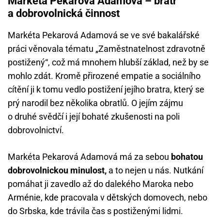
Markéta Pekarová Adamová – bratr
a dobrovolnická činnost
Markéta Pekarová Adamová se ve své bakalářské
práci věnovala tématu „Zaměstnatelnost zdravotně
postižený“, což má mnohem hlubší základ, než by se
mohlo zdát. Kromě přirozené empatie a sociálního
cítění ji k tomu vedlo postižení jejího bratra, který se
prý narodil bez několika obratlů. O jejím zájmu
o druhé svědčí i její bohaté zkušenosti na poli
dobrovolnictví.
Markéta Pekarová Adamová má za sebou
bohatou
dobrovolnickou minulost,
a to nejen u nás. Nutkání
pomáhat ji zavedlo až do dalekého Maroka nebo
Arménie, kde pracovala v dětských domovech, nebo
do Srbska, kde trávila čas s postiženými lidmi.