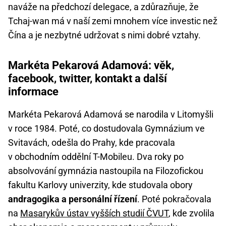
naváže na předchozí delegace, a zdůrazňuje, že
Tchaj-wan má v naší zemi mnohem více investic než
Čína a je nezbytné udržovat s nimi dobré vztahy.
Markéta Pekarová Adamová: věk,
facebook, twitter, kontakt a další
informace
Markéta Pekarová Adamová se narodila v Litomyšli
v roce 1984. Poté, co dostudovala Gymnázium ve
Svitavách, odešla do Prahy, kde pracovala
v obchodním oddělní T-Mobileu. Dva roky po
absolvování gymnázia nastoupila na Filozofickou
fakultu Karlovy univerzity, kde studovala obory
andragogika a personální řízení
. Poté pokračovala
na
Masarykův ústav vyšších studií ČVUT
, kde zvolila