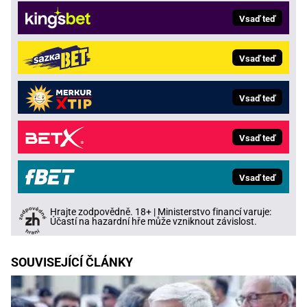
Vsaď teď
Vsaď teď
Vsaď teď
Vsaď teď
Vsaď teď
Hrajte zodpovědně. 18+ | Ministerstvo financí varuje:
Účastí na hazardní hře může vzniknout závislost.
SOUVISEJÍCÍ ČLÁNKY