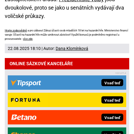
dvoukolové, proto se jako u senátních vydávají dva
voličské průkazy.
Hrajte zodpovědně
a pro zábavu! Zákaz účasti osob mladších 18 let na hazardní hře. Ministerstvo financí
varuje: Účastí na hazardní hře může vzniknout závislost! Využití bonusů je podmíněno registrací u
provozovatele -
více zde
.
22.08.2025 18:10 | Autor:
Dana Klomínková
ONLINE SÁZKOVÉ KANCELÁŘE
Vsaď teď
Vsaď teď
Vsaď teď