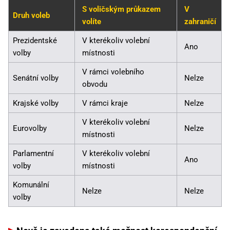
S voličským průkazem
V
Druh voleb
volíte
zahraničí
Prezidentské
V kterékoliv volební
Ano
volby
místnosti
V rámci volebního
Senátní volby
Nelze
obvodu
Krajské volby
V rámci kraje
Nelze
V kterékoliv volební
Eurovolby
Nelze
místnosti
Parlamentní
V kterékoliv volební
Ano
volby
místnosti
Komunální
Nelze
Nelze
volby