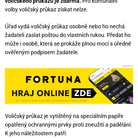
voličského průkazu je zdarma.
Pro komunální
volby voličský průkaz získat nelze.
Úřad vydá voličský průkaz osobně nebo ho nechá
žadateli zaslat poštou do vlastních rukou. Předat ho
může i osobě, která se prokáže plnou mocí s úředně
ověřeným podpisem žadatele.
Voličský průkaz je vytištěný na speciálním papíře
opatřený ochrannými prvky proti zneužití a padělání.
K jeho náležitostem patří: