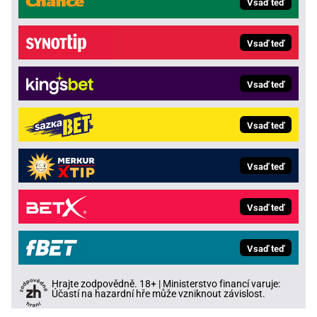
Vsaď teď
Vsaď teď
Vsaď teď
Vsaď teď
Vsaď teď
Vsaď teď
Vsaď teď
Hrajte zodpovědně. 18+ | Ministerstvo financí varuje:
Účastí na hazardní hře může vzniknout závislost.