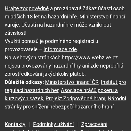
Hrajte zodpovědně
a pro zábavu! Zákaz účasti osob
mladších 18 let na hazardní hře. Ministerstvo financí
varuje: Účastí na hazardní hře může vzniknout
závislost!
Využití bonusů je podmíněno registrací u
provozovatele –
informace zde
.
Na webových stránkách https://www.webzive.cz
nejsou provozovány hazardní hry ani zde neprobíhá
zprostředkování jakýchkoliv plateb.
Důležité odkazy:
Ministerstvo financí ČR
,
Institut pro
regulaci hazardních her
,
Asociace hráčů pokeru a
kurzových sázek
,
Projekt Zodpovědné hraní
,
Národní
stránky pro snížení nebezpečí hazardního hraní
Kontakty
|
Podmínky užívání
|
Zpracování