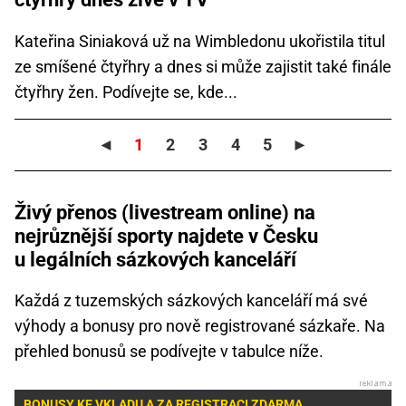
Kateřina Siniaková už na Wimbledonu ukořistila titul
ze smíšené čtyřhry a dnes si může zajistit také finále
čtyřhry žen. Podívejte se, kde...
◄
1
2
3
4
5
►
Živý přenos (livestream online) na
nejrůznější sporty najdete v Česku
u legálních sázkových kanceláří
Každá z tuzemských sázkových kanceláří má své
výhody a bonusy pro nově registrované sázkaře. Na
přehled bonusů se podívejte v tabulce níže.
BONUSY KE VKLADU A ZA REGISTRACI ZDARMA