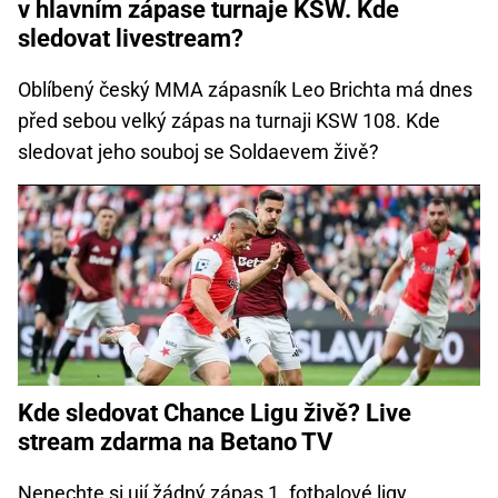
v hlavním zápase turnaje KSW. Kde
sledovat livestream?
Oblíbený český MMA zápasník Leo Brichta má dnes
před sebou velký zápas na turnaji KSW 108. Kde
sledovat jeho souboj se Soldaevem živě?
Kde sledovat Chance Ligu živě? Live
stream zdarma na Betano TV
Nenechte si ují žádný zápas 1. fotbalové ligy.