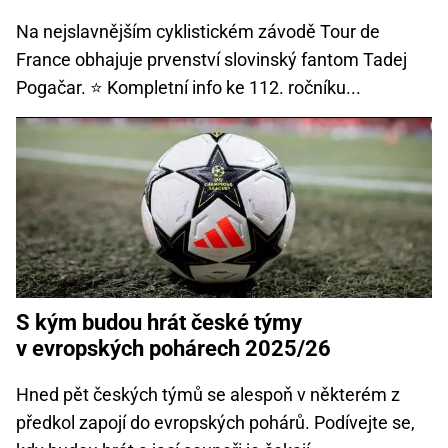
Na nejslavnějším cyklistickém závodě Tour de
France obhajuje prvenství slovinský fantom Tadej
Pogačar. ⭐️ Kompletní info ke 112. ročníku...
S kým budou hrát české týmy
v evropských pohárech 2025/26
Hned pět českých týmů se alespoň v některém z
předkol zapojí do evropských pohárů. Podívejte se,