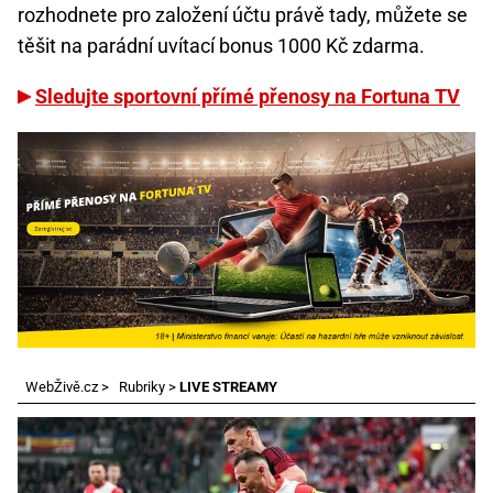
rozhodnete pro založení účtu právě tady, můžete se
těšit na parádní uvítací bonus 1000 Kč zdarma.
Sledujte sportovní přímé přenosy na Fortuna TV
WebŽivě.cz
>
Rubriky
>
LIVE STREAMY