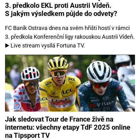
3. předkolo EKL proti Austrii Vídeň.
S jakým výsledkem půjde do odvety?
FC Baník Ostrava dnes na svém hřišti hostí v rámci
3. předkola Konferenční ligy rakouskou Austrii Vídeň.
▶️ Live stream vysílá Fortuna TV.
Jak sledovat Tour de France živě na
internetu: všechny etapy TdF 2025 online
na Tipsport TV