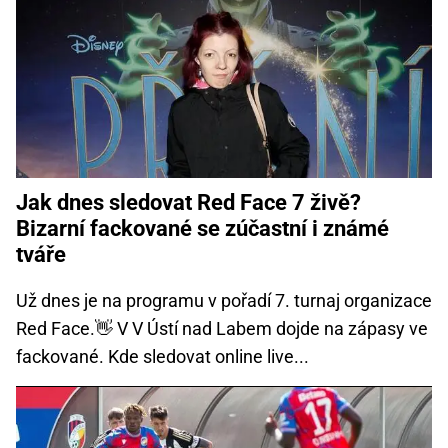
Jak dnes sledovat Red Face 7 živě?
Bizarní fackované se zúčastní i známé
tváře
Už dnes je na programu v pořadí 7. turnaj organizace
Red Face.👋 V V Ústí nad Labem dojde na zápasy ve
fackované. Kde sledovat online live...