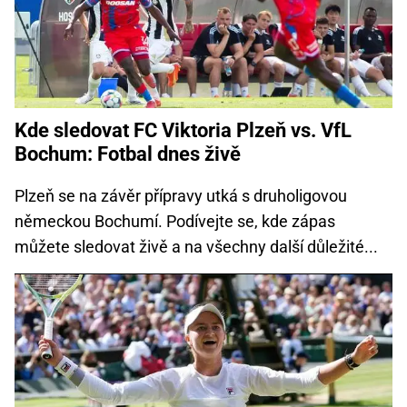
Kde sledovat FC Viktoria Plzeň vs. VfL
Bochum: Fotbal dnes živě
Plzeň se na závěr přípravy utká s druholigovou
německou Bochumí. Podívejte se, kde zápas
můžete sledovat živě a na všechny další důležité...