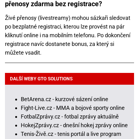
přenosy zdarma bez registrace?
Živé přenosy (livestreamy) mohou sázkaři sledovat
po bezplatné registraci, kterou lze provést na pár
kliknutí online i na mobilním telefonu. Po dokončení
registrace navíc dostanete bonus, za který si
můžete vsadit.
DALŠÍ WEBY GTO SOLUTIONS
BetArena.cz - kurzové sázení online
Fight-Live.cz - MMA a bojové sporty online
FotbalZprávy.cz - fotbal zprávy aktuálně
HokejZprávy.cz - dnešní hokej zprávy online
Tenis-Živě.cz - tenis portál a live program