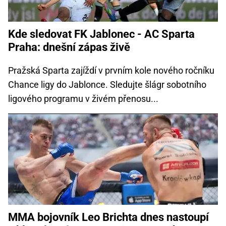
Kde sledovat FK Jablonec - AC Sparta
Praha: dnešní zápas živě
Pražská Sparta zajíždí v prvním kole nového ročníku
Chance ligy do Jablonce. Sledujte šlágr sobotního
ligového programu v živém přenosu...
MMA bojovník Leo Brichta dnes nastoupí