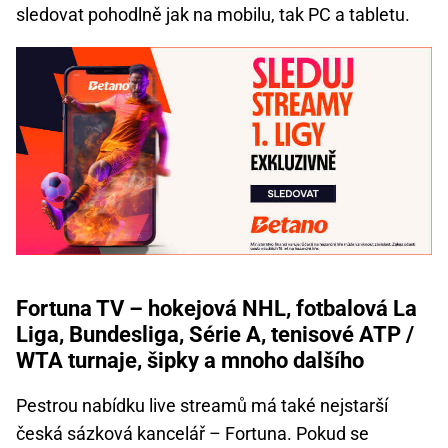
sledovat pohodlně jak na mobilu, tak PC a tabletu.
Fortuna TV – hokejová NHL, fotbalová La
Liga, Bundesliga, Série A, tenisové ATP /
WTA turnaje, šipky a mnoho dalšího
Pestrou nabídku live streamů má také nejstarší
česká sázková kancelář – Fortuna. Pokud se