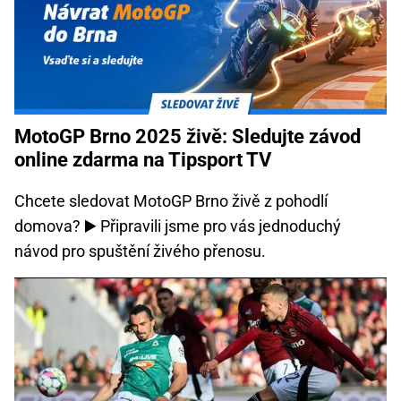
MotoGP Brno 2025 živě: Sledujte závod
online zdarma na Tipsport TV
Chcete sledovat MotoGP Brno živě z pohodlí
domova? ▶️ Připravili jsme pro vás jednoduchý
návod pro spuštění živého přenosu.