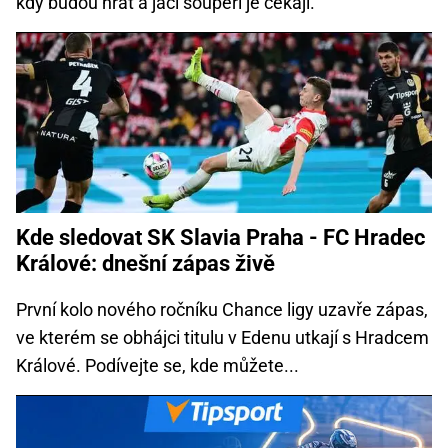
kdy budou hrát a jací soupeři je čekají.
Kde sledovat SK Slavia Praha - FC Hradec
Králové: dnešní zápas živě
První kolo nového ročníku Chance ligy uzavře zápas,
ve kterém se obhájci titulu v Edenu utkají s Hradcem
Králové. Podívejte se, kde můžete...