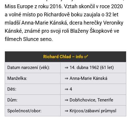
Miss Europe z roku 2016. Vztah skončil v roce 2020
a volné místo po Richardově boku zaujala o 32 let
mladší Anna-Marie Kánská, dcera herečky Veroniky
Kánské, známé pro svoji roli Blaženy Škopkové ve
filmech Slunce seno.
Richard Chlad – info ✅
Datum narození (věk):
⇒ 14. dubna 1962 (61 let)
Manželka:
⇒ Anna-Marie Kánská
Děti:
⇒ 4
Dům:
⇒ Dobřichovice, Tenerife
Společnost/obor:
⇒ Krijcos/zábavní průmysl