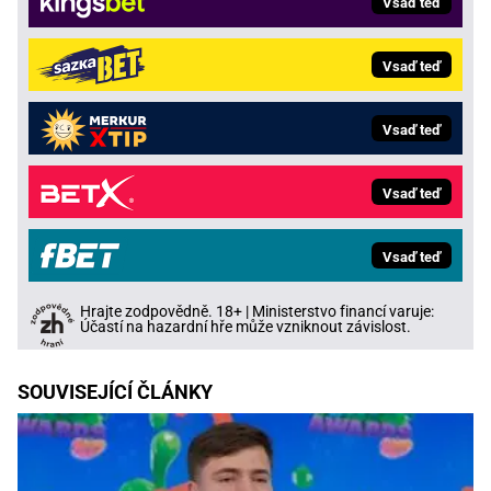
Vsaď teď
Vsaď teď
Vsaď teď
Vsaď teď
Vsaď teď
Hrajte zodpovědně. 18+ | Ministerstvo financí varuje:
Účastí na hazardní hře může vzniknout závislost.
SOUVISEJÍCÍ ČLÁNKY