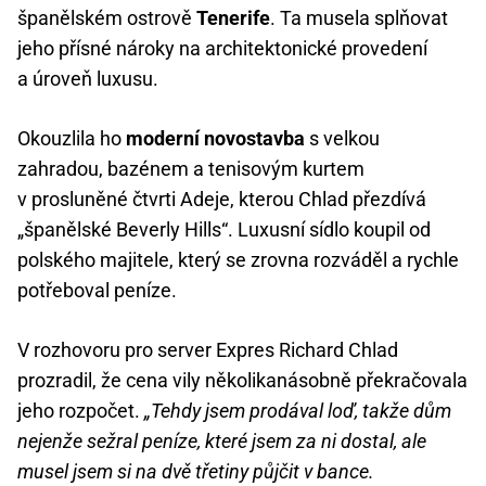
španělském ostrově
Tenerife
. Ta musela splňovat
jeho přísné nároky na architektonické provedení
a úroveň luxusu.
Okouzlila ho
moderní novostavba
s velkou
zahradou, bazénem a tenisovým kurtem
v prosluněné čtvrti Adeje, kterou Chlad přezdívá
„španělské Beverly Hills“. Luxusní sídlo koupil od
polského majitele, který se zrovna rozváděl a rychle
potřeboval peníze.
V rozhovoru pro server Expres Richard Chlad
prozradil, že cena vily několikanásobně překračovala
jeho rozpočet.
„Tehdy jsem prodával loď, takže dům
nejenže sežral peníze, které jsem za ni dostal, ale
musel jsem si na dvě třetiny půjčit v bance.