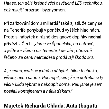
Haase, ten dělá krásné věci osvětlené LED technikou,
což miluji,“
prozradil byznysmen.
Při zařizování domu miliardář také zjistil, že ceny se
na Tenerife pohybují v poněkud vyšších hladinách.
Proto si nábytek a různé designové doplňky
nechal
přivézt
z Čech.
„Jsme ve Španělsku, na ostrově,
a ještě ke všemu na Tenerife, kde vám, obrazně
řečeno, za cenu mercedesu prodávají škodovku.
A je jedno, jestli se jedná o nábytek, bílou techniku,
vířivku, nebo saunu. Pochopil jsem, že je potřeba si ty
věci v klidu vybrat a nakoupit doma. Pak jsme je sem
posílali kontejnerem a náklaďákem.“
Majetek Richarda Chlada: Auta (bugatti