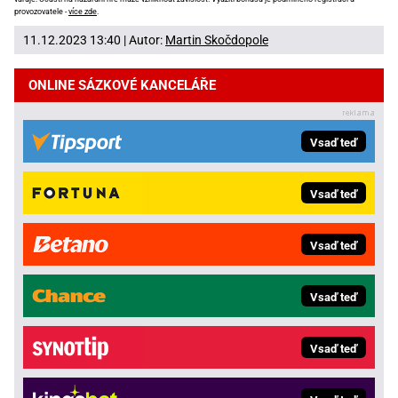
provozovatele -
více zde
.
11.12.2023 13:40 | Autor:
Martin Skočdopole
ONLINE SÁZKOVÉ KANCELÁŘE
Vsaď teď
Vsaď teď
Vsaď teď
Vsaď teď
Vsaď teď