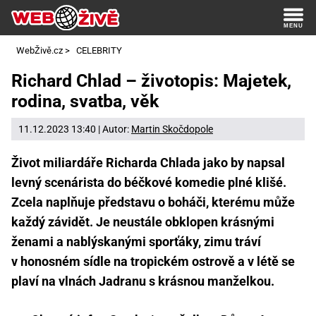
WebŽivě.cz
>
CELEBRITY
Richard Chlad – životopis: Majetek,
rodina, svatba, věk
11.12.2023 13:40 | Autor:
Martin Skočdopole
Život miliardáře Richarda Chlada jako by napsal
levný scenárista do béčkové komedie plné klišé.
Zcela naplňuje představu o boháči, kterému může
každý závidět. Je neustále obklopen krásnými
ženami a nablýskanými sporťáky, zimu tráví
v honosném sídle na tropickém ostrově a v létě se
plaví na vlnách Jadranu s krásnou manželkou.