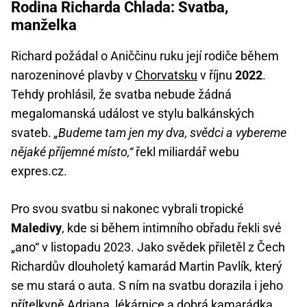
Rodina Richarda Chlada: Svatba,
manželka
Richard požádal o Aniččinu ruku její rodiče během
narozeninové plavby v
Chorvatsku
v říjnu
2022
.
Tehdy prohlásil, že svatba nebude žádná
megalomanská událost ve stylu balkánských
svateb.
„Budeme tam jen my dva, svědci a vybereme
nějaké příjemné místo,“
řekl miliardář webu
expres.cz.
Pro svou svatbu si nakonec vybrali tropické
Maledivy
, kde si během intimního obřadu řekli své
„ano“ v listopadu 2023. Jako svědek přiletěl z Čech
Richardův dlouholetý kamarád Martin Pavlík, který
se mu stará o auta. S ním na svatbu dorazila i jeho
přítelkyně Adriana, lékárnice a dobrá kamarádka