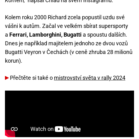
Kornem,“
napsal Chlad na svém Instagramu.
Kolem roku 2000 Richard zcela popustil uzdu své
vášni k autům. Začal ve velkém sbírat supersporty
a
Ferrari, Lamborghini, Bugatti
a spoustu dalších.
Dnes je například majitelem jednoho ze dvou vozů
Bugatti Veyron v Čechách (v ceně zhruba 28 milionů
korun).
Přečtěte si také o
mistrovství světa v rally 2024