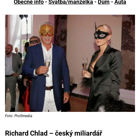
Obecné info
-
Svatba/manželka
-
Dům
-
Auta
Foto: Profimedia
Richard Chlad – český miliardář