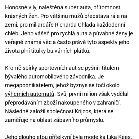
Honosné vily, naleštěná super auta, přítomnost
krásných žen. Pro většinu mužů představa ráje na
zemi, pro miliardáře Richarda Chlada každodenní
chléb. Jeho vášeň pro rychlá auta a půvabné ženy je
veřejně známá věc a často právě tyto aspekty jeho
života plní titulky bulvárních plátků.
Kromě sbírky sportovních aut se pyšní i titulem
bývalého automobilového závodníka. Je
megapodnikatelem, jehož byznys se točí okolo
výherních automatů
. Svůj první milion však vydělal
přeprodáváním zboží nakoupeného v zahraničí.
Následně založil společnost Krijcos, která se
zaměřuje na oblast zábavního průmyslu.
Jeho dlouholetou přítelkyní byla modelka Lika Kees,