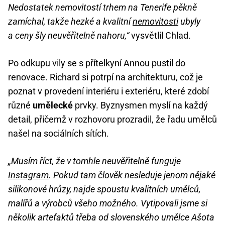
Nedostatek nemovitostí trhem na Tenerife pěkně
zamíchal, takže hezké a kvalitní
nemovitosti
ubyly
a ceny šly neuvěřitelně nahoru,“
vysvětlil Chlad.
Po odkupu vily se s přítelkyní Annou pustil do
renovace. Richard si potrpí na architekturu, což je
poznat v provedení interiéru i exteriéru, které zdobí
různé
umělecké
prvky. Byznysmen myslí na každý
detail, přičemž v rozhovoru prozradil, že řadu umělců
našel na sociálních sítích.
„Musím říct, že v tomhle neuvěřitelně funguje
Instagram
. Pokud tam člověk nesleduje jenom nějaké
silikonové hrůzy, najde spoustu kvalitních umělců,
malířů a výrobců všeho možného. Vytipovali jsme si
několik artefaktů třeba od slovenského umělce Ašota