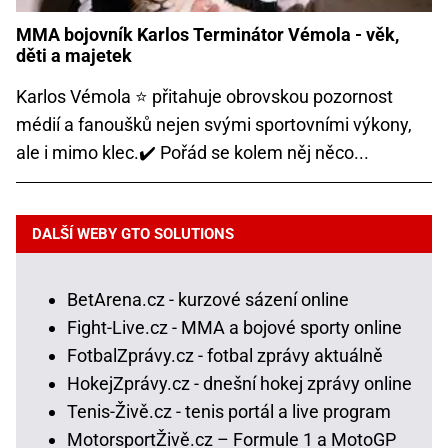
MMA bojovník Karlos Terminátor Vémola - věk,
děti a majetek
Karlos Vémola ⭐ přitahuje obrovskou pozornost
médií a fanoušků nejen svými sportovními výkony,
ale i mimo klec.✔️ Pořád se kolem něj něco...
DALŠÍ WEBY GTO SOLUTIONS
BetArena.cz - kurzové sázení online
Fight-Live.cz - MMA a bojové sporty online
FotbalZprávy.cz - fotbal zprávy aktuálně
HokejZprávy.cz - dnešní hokej zprávy online
Tenis-Živě.cz - tenis portál a live program
MotorsportŽivě.cz – Formule 1 a MotoGP