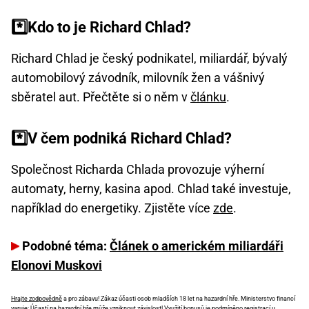
*️⃣Kdo to je Richard Chlad?
Richard Chlad je český podnikatel, miliardář, bývalý
automobilový závodník, milovník žen a vášnivý
sběratel aut. Přečtěte si o něm v
článku
.
*️⃣V čem podniká Richard Chlad?
Společnost Richarda Chlada provozuje výherní
automaty, herny, kasina apod. Chlad také investuje,
například do energetiky. Zjistěte více
zde
.
Podobné téma:
Článek o americkém miliardáři
Elonovi Muskovi
Hrajte zodpovědně
a pro zábavu! Zákaz účasti osob mladších 18 let na hazardní hře. Ministerstvo financí
varuje: Účastí na hazardní hře může vzniknout závislost! Využití bonusů je podmíněno registrací u