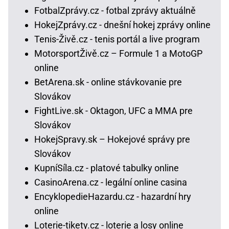
FotbalZprávy.cz - fotbal zprávy aktuálně
HokejZprávy.cz - dnešní hokej zprávy online
Tenis-Živě.cz - tenis portál a live program
MotorsportŽivě.cz – Formule 1 a MotoGP
online
BetArena.sk - online stávkovanie pre
Slovákov
FightLive.sk - Oktagon, UFC a MMA pre
Slovákov
HokejSpravy.sk – Hokejové správy pre
Slovákov
KupníSíla.cz - platové tabulky online
CasinoArena.cz - legální online casina
EncyklopedieHazardu.cz - hazardní hry
online
Loterie-tikety.cz - loterie a losy online