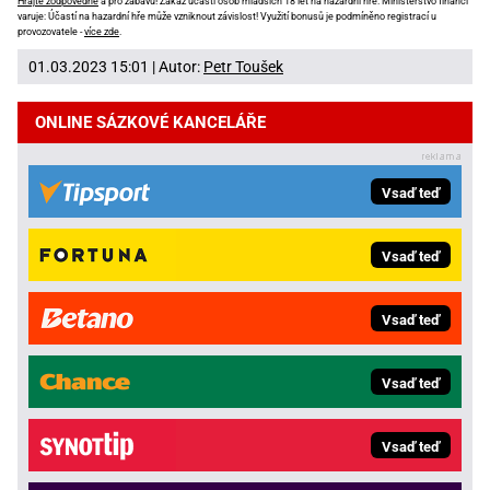
Hrajte zodpovědně
a pro zábavu! Zákaz účasti osob mladších 18 let na hazardní hře. Ministerstvo financí
varuje: Účastí na hazardní hře může vzniknout závislost! Využití bonusů je podmíněno registrací u
provozovatele -
více zde
.
01.03.2023 15:01 | Autor:
Petr Toušek
ONLINE SÁZKOVÉ KANCELÁŘE
Vsaď teď
Vsaď teď
Vsaď teď
Vsaď teď
Vsaď teď