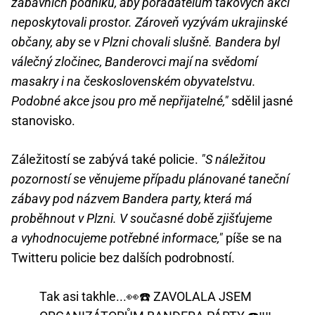
zábavních podniků, aby pořadatelům takových akcí
neposkytovali prostor. Zároveň vyzývám ukrajinské
občany, aby se v Plzni chovali slušně. Bandera byl
válečný zločinec, Banderovci mají na svědomí
masakry i na československém obyvatelstvu.
Podobné akce jsou pro mě nepřijatelné,"
sdělil jasné
stanovisko.
Záležitostí se zabývá také policie.
"S náležitou
pozorností se věnujeme případu plánované taneční
zábavy pod názvem Bandera party, která má
proběhnout v Plzni. V současné době zjišťujeme
a vyhodnocujeme potřebné informace,"
píše se na
Twitteru policie bez dalších podrobností.
Tak asi takhle...👀☎️ ZAVOLALA JSEM