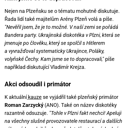
Nejen na Plzeňsku se o tématu mohutně diskutuje.
Řada lidí také majitelům Arény Plzeň volá a píše.
"Nevěřil jsem, že je to možné. V naší zemi se pořádá
Bandera party. Ukrajinská diskotéka v Plzni, která se
jmenuje po člověku, který se spolčil s Hitlerem
a vyvražďoval systematicky Ukrajince, Poláky,
volyňské Čechy. Kam jsme se to dopracovali,"
píše
například diskutující Vladimír Krejza.
Akci odsoudil i primátor
K aktuální
kauze
se vyjádřil také plzeňský primátor
Roman Zarzycký
(ANO). Také on název diskotéky
razantně odsuzuje.
"Tohle v Plzni fakt nechci! Apeluji
na všechny slušné provozovatele restaurací a dalších