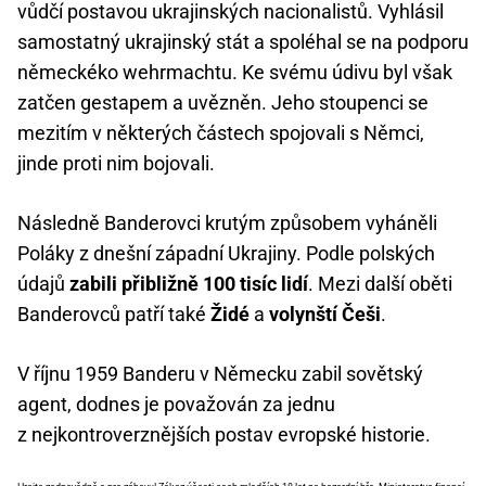
vůdčí postavou ukrajinských nacionalistů. Vyhlásil
samostatný ukrajinský stát a spoléhal se na podporu
německéko wehrmachtu. Ke svému údivu byl však
zatčen gestapem a uvězněn. Jeho stoupenci se
mezitím v některých částech spojovali s Němci,
jinde proti nim bojovali.
Následně Banderovci krutým způsobem vyháněli
Poláky z dnešní západní Ukrajiny. Podle polských
údajů
zabili přibližně 100 tisíc lidí
. Mezi další oběti
Banderovců patří také
Židé
a
volynští Češi
.
V říjnu 1959 Banderu v Německu zabil sovětský
agent, dodnes je považován za jednu
z nejkontroverznějších postav evropské historie.