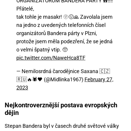
ORGANIZÁTORŮM BANDERA PÁRTY ☎️‼️‼️
Přátelé,
tak tohle je masakr! 🫥🤢🙏 Zavolala jsem
na jedno z uvedených telefonních čísel
organizátorů Bandera párty v Plzni,
protože jsem měla podezření, že se jedná
o velmi špatný vtip. 🥺
pic.twitter.com/NaweHca8TF
— Nemilosrdná čarodějnice Saxana 🇨🇿
🇷🇺🔥🕷🖤 (@Midlinka1967)
February 27,
2023
Nejkontroverznější postava evropských
dějin
Stepan Bandera byl v časech druhé světové války