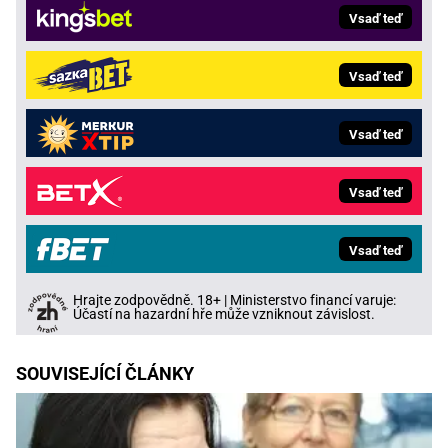
Vsaď teď
Vsaď teď
Vsaď teď
Vsaď teď
Vsaď teď
Hrajte zodpovědně. 18+ | Ministerstvo financí varuje:
Účastí na hazardní hře může vzniknout závislost.
SOUVISEJÍCÍ ČLÁNKY