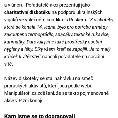
a v únoru. Pořadatelé akci prezentují jako
charitativní diskotéku
na podporu ukrajinských
vojáků ve válečném konfliktu s Ruskem.
"Z diskotéky,
která se konala 14. ledna, bylo pro potřebu armády
zakoupeno termoprádlo, spacáky, taktické rukavice,
karimatky. Darovali jsme také prostředky osobní
hygieny a léky. Díky všem, kteří se zapojili. Je to malý
krůček k vítězství,"
napsali pořadatelé na sociální
sítě.
Název diskotéky se stal nahrávku na smeč
proruských aktivistů, kteří jsou podle webu
Manipulátoři.cz
zděšeni, že se takto pojmenované
akce v Plzni konají.
Kam jsme se to dopracovali