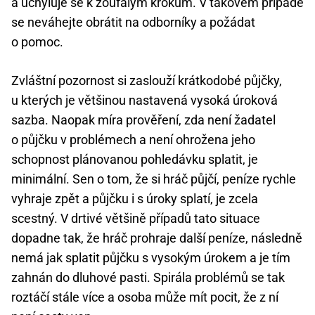
a uchyluje se k zoufalým krokům. V takovém případě
se neváhejte obrátit na odborníky a požádat
o pomoc.
Zvláštní pozornost si zaslouží krátkodobé půjčky,
u kterých je většinou nastavená vysoká úroková
sazba. Naopak míra prověření, zda není žadatel
o půjčku v problémech a není ohrožena jeho
schopnost plánovanou pohledávku splatit, je
minimální. Sen o tom, že si hráč půjčí, peníze rychle
vyhraje zpět a půjčku i s úroky splatí, je zcela
scestný. V drtivé většině případů tato situace
dopadne tak, že hráč prohraje další peníze, následně
nemá jak splatit půjčku s vysokým úrokem a je tím
zahnán do dluhové pasti. Spirála problémů se tak
roztáčí stále více a osoba může mít pocit, že z ní