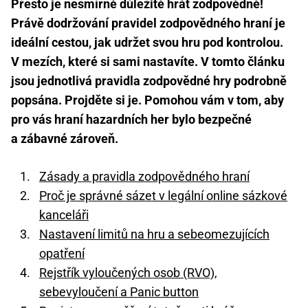
Přesto je nesmírně důležité hrát zodpovědně!
Právě dodržování pravidel zodpovědného hraní je
ideální cestou, jak udržet svou hru pod kontrolou.
V mezích, které si sami nastavíte. V tomto článku
jsou jednotlivá pravidla zodpovědné hry podrobně
popsána. Projděte si je. Pomohou vám v tom, aby
pro vás hraní hazardních her bylo bezpečné
a zábavné zároveň.
Zásady a pravidla zodpovědného hraní
Proč je správné sázet v legální online sázkové
kanceláři
Nastavení limitů na hru a sebeomezujících
opatření
Rejstřík vyloučených osob (RVO),
sebevyloučení a Panic button