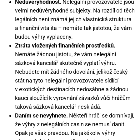
Nedůvěryhodnost.
Nelegální provozovatelé jsou
velmi nedůvěryhodné subjekty. Na rozdíl od těch
legálních není známá jejich vlastnická struktura
a finanční vitalita – nemáte tak jistotou, že vám
budou výhry vyplaceny.
Ztráta vložených finančních prostředků.
Nemáte žádnou jistotu, že vám nelegální
sázková kancelář skutečně vyplatí výhru.
Nebudete mít žádného dovolání, jelikož český
stát na tyto nelegální provozovatele sídlící
v exotických destinacích nedosáhne a žádnou
kauci sloužící k vyrovnání závazků vůči hráčům
taková sázková kancelář neskládá.
Daním se nevyhnete.
Někteří hráči se domnívají,
že výhry z nelegálních casin se nemusí danit.
Opak je však pravdou. Na jakékoliv výhry