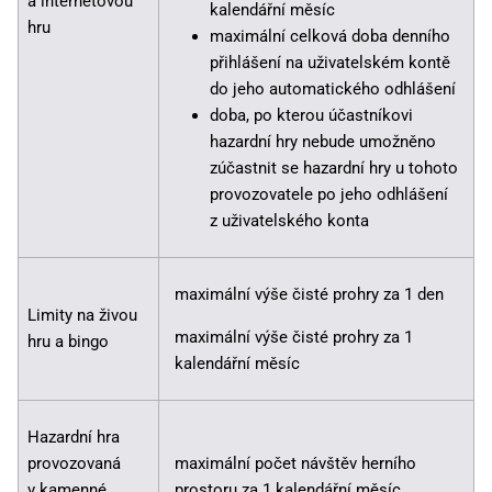
a internetovou
kalendářní měsíc
hru
maximální celková doba denního
přihlášení na uživatelském kontě
do jeho automatického odhlášení
doba, po kterou účastníkovi
hazardní hry nebude umožněno
zúčastnit se hazardní hry u tohoto
provozovatele po jeho odhlášení
z uživatelského konta
maximální výše čisté prohry za 1 den
Limity na živou
maximální výše čisté prohry za 1
hru a bingo
kalendářní měsíc
Hazardní hra
provozovaná
maximální počet návštěv herního
v kamenné
prostoru za 1 kalendářní měsíc