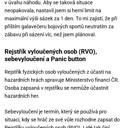
v úvahu náhodu. Aby se taková situace
neopakovala, nastavil jsem si herní limit na
maximální výši sázek za 1 den. To mi zajistí, že při
příštím galavečeru bojových sportů neutratím za
zábavu při sázení víc, než jsem plánoval.
Rejstřík vyloučených osob (RVO),
sebevyloučení a Panic button
Rejstřík fyzických osob vyloučených z účasti na
hazardních hrách spravuje Ministerstvo financí ČR.
Osoba zapsaná v rejstříku se nemůže účastnit
hazardních her.
Sebevyloučení je termín, který se používá pro
situaci, kdy se hráč ze své vůle rozhodne zapsat do
Rejstříku vyloučených osob (RVO). Lidé tak činí