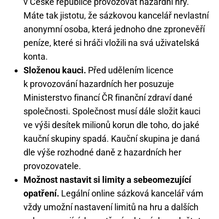
v České republice provozovat hazardní hry.
Máte tak jistotu, že sázkovou kancelář nevlastní
anonymní osoba, která jednoho dne zpronevěří
peníze, které si hráči vložili na svá uživatelská
konta.
Složenou kauci.
Před udělením licence
k provozování hazardních her posuzuje
Ministerstvo financí ČR finanční zdraví dané
společnosti. Společnost musí dále složit kauci
ve výši desítek milionů korun dle toho, do jaké
kauční skupiny spadá. Kauční skupina je daná
dle výše rozhodné daně z hazardních her
provozovatele.
Možnost nastavit si limity a sebeomezující
opatření.
Legální online sázková kancelář vám
vždy umožní nastavení limitů na hru a dalších