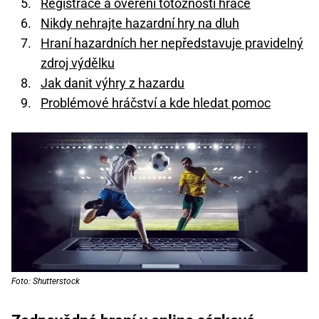
Registrace a ověření totožnosti hráče
Nikdy nehrajte hazardní hry na dluh
Hraní hazardních her nepředstavuje pravidelný
zdroj výdělku
Jak danit výhry z hazardu
Problémové hráčství a kde hledat pomoc
Foto: Shutterstock