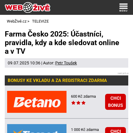
WebŽivě.cz
>
TELEVIZE
Farma Česko 2025: Účastníci,
pravidla, kdy a kde sledovat online
a v TV
09.07.2025 10:36 | Autor:
Petr Toušek
BONUSY KE VKLADU A ZA REGISTRACI ZDARMA
600 Kč zdarma
CHCI
BONUS
1 000 Kč zdarma
CHCI