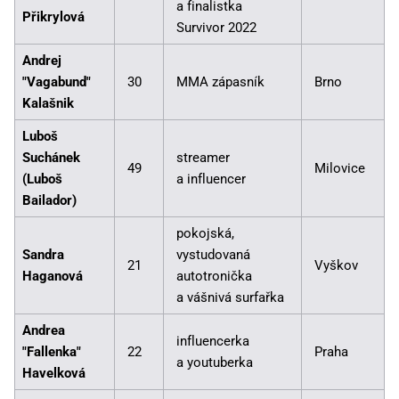
a finalistka
Přikrylová
Survivor 2022
Andrej
"Vagabund"
30
MMA zápasník
Brno
Kalašnik
Luboš
Suchánek
streamer
49
Milovice
(Luboš
a influencer
Bailador)
pokojská,
Sandra
vystudovaná
21
Vyškov
Haganová
autotronička
a vášnivá surfařka
Andrea
influencerka
"Fallenka"
22
Praha
a youtuberka
Havelková