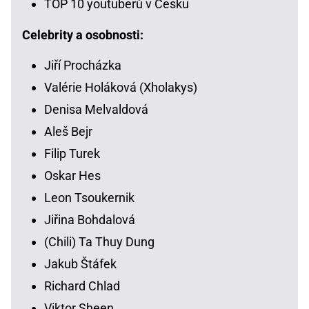
TOP 10 youtuberů v Česku
Celebrity a osobnosti:
Jiří Procházka
Valérie Holáková (Xholakys)
Denisa Melvaldová
Aleš Bejr
Filip Turek
Oskar Hes
Leon Tsoukernik
Jiřina Bohdalová
(Chili) Ta Thuy Dung
Jakub Štáfek
Richard Chlad
Viktor Sheen