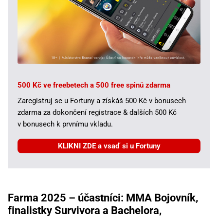
500 Kč ve freebetech a 500 free spinů zdarma
Zaregistruj se u Fortuny a získáš 500 Kč v bonusech
zdarma za dokončení registrace & dalších 500 Kč
v bonusech k prvnímu vkladu.
KLIKNI ZDE a vsaď si u Fortuny
Farma 2025 – účastníci: MMA Bojovník,
finalistky Survivora a Bachelora,