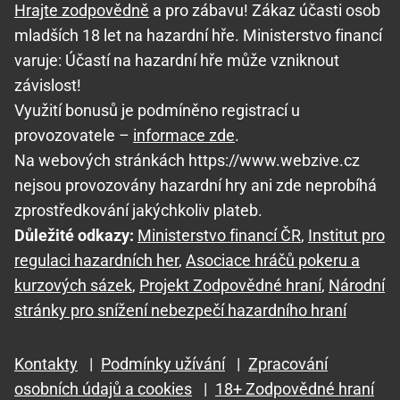
Hrajte zodpovědně
a pro zábavu! Zákaz účasti osob
mladších 18 let na hazardní hře. Ministerstvo financí
varuje: Účastí na hazardní hře může vzniknout
závislost!
Využití bonusů je podmíněno registrací u
provozovatele –
informace zde
.
Na webových stránkách https://www.webzive.cz
nejsou provozovány hazardní hry ani zde neprobíhá
zprostředkování jakýchkoliv plateb.
Důležité odkazy:
Ministerstvo financí ČR
,
Institut pro
regulaci hazardních her
,
Asociace hráčů pokeru a
kurzových sázek
,
Projekt Zodpovědné hraní
,
Národní
stránky pro snížení nebezpečí hazardního hraní
Kontakty
|
Podmínky užívání
|
Zpracování
osobních údajů a cookies
|
18+ Zodpovědné hraní