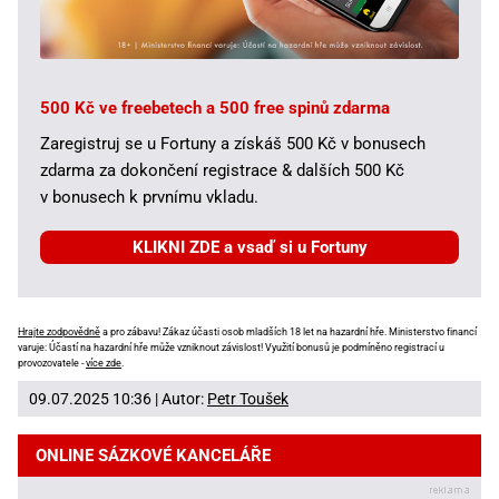
500 Kč ve freebetech a 500 free spinů zdarma
Zaregistruj se u Fortuny a získáš 500 Kč v bonusech
zdarma za dokončení registrace & dalších 500 Kč
v bonusech k prvnímu vkladu.
KLIKNI ZDE a vsaď si u Fortuny
Hrajte zodpovědně
a pro zábavu! Zákaz účasti osob mladších 18 let na hazardní hře. Ministerstvo financí
varuje: Účastí na hazardní hře může vzniknout závislost! Využití bonusů je podmíněno registrací u
provozovatele -
více zde
.
09.07.2025 10:36 | Autor:
Petr Toušek
ONLINE SÁZKOVÉ KANCELÁŘE