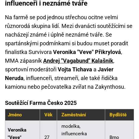
influenceři i neznámé tváře
Na farmě se pod jednou střechou ocitne velmi
různorodá skupina lidí. Mezi dvanácti soutěžícími se
nacházejí známé i úplně neznámé tváře. Se
spartánskými podmínkami si budou muset poradit
finalistka Survivora
Veronika "Veve" Přikrylová
,
MMA zápasník
Andrej "Vagabund" Kalašnik
,
sportovní moderátoři
Vojta Tichava
a
Javier
Neruda
, influenceři, streameři, ale také řidička
kamionu nebo pečovatelka zvířat na Zakynthosu.
Soutěžící Farma Česko 2025
Jméno
Věk
Zaměstnání
Bydliště
modelka,
Veronika
influencerka
"Veve"
27
Brno