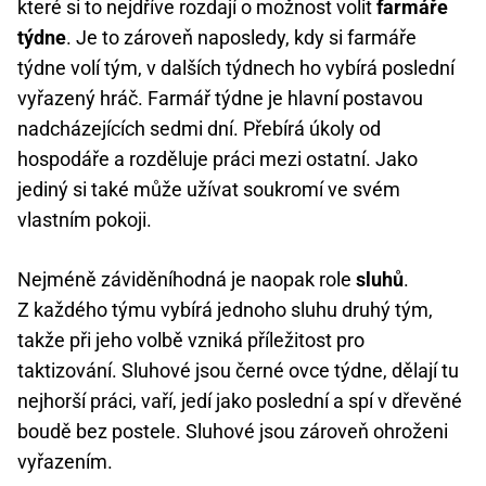
které si to nejdříve rozdají o možnost volit
farmáře
týdne
. Je to zároveň naposledy, kdy si farmáře
týdne volí tým, v dalších týdnech ho vybírá poslední
vyřazený hráč. Farmář týdne je hlavní postavou
nadcházejících sedmi dní. Přebírá úkoly od
hospodáře a rozděluje práci mezi ostatní. Jako
jediný si také může užívat soukromí ve svém
vlastním pokoji.
Nejméně záviděníhodná je naopak role
sluhů
.
Z každého týmu vybírá jednoho sluhu druhý tým,
takže při jeho volbě vzniká příležitost pro
taktizování. Sluhové jsou černé ovce týdne, dělají tu
nejhorší práci, vaří, jedí jako poslední a spí v dřevěné
boudě bez postele. Sluhové jsou zároveň ohroženi
vyřazením.