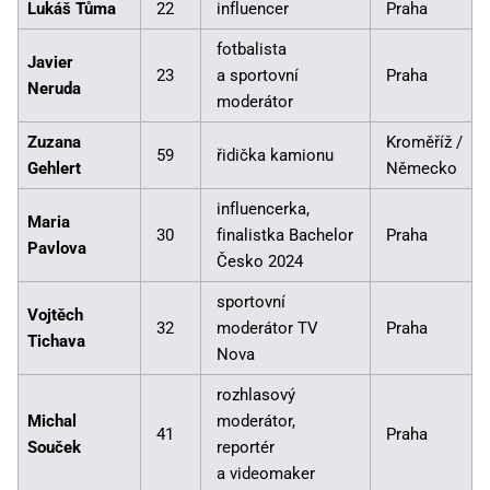
Lukáš Tůma
22
influencer
Praha
fotbalista
Javier
23
a sportovní
Praha
Neruda
moderátor
Zuzana
Kroměříž /
59
řidička kamionu
Gehlert
Německo
influencerka,
Maria
30
finalistka Bachelor
Praha
Pavlova
Česko 2024
sportovní
Vojtěch
32
moderátor TV
Praha
Tichava
Nova
rozhlasový
Michal
moderátor,
41
Praha
Souček
reportér
a videomaker