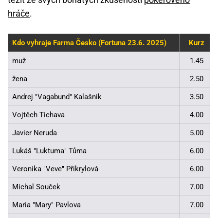
hráče
.
Kdo vyhraje Farma Česko (Fortuna 23.6. 2025)
Kurz
muž
1.45
žena
2.50
Andrej "Vagabund" Kalašnik
3.50
Vojtěch Tichava
4.00
Javier Neruda
5.00
Lukáš "Luktuma" Tůma
6.00
Veronika "Veve" Přikrylová
6.00
Michal Souček
7.00
Maria "Mary" Pavlova
7.00