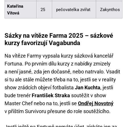
Kateřina
25
pečovatelka zvířat
Zakynthos
Vítová
Sázky na vítěze Farma 2025 – sázkové
kurzy favorizují Vagabunda
Na vítěze Farmy vypsala kurzy sázková kancelář
Fortuna. Po prvním dílu kurzy z nabídky zmizely
a není jasné, zda jen dočasně, nebo natrvalo. Vsadit
si tu ale stále můžete třeba na to, jestli se v reality
show zrádcích objeví fotbalista
Jan Kuchta
, jestli
bude trenér
František Straka
soutěžit v show
Master Chef nebo na to, jestli se
Ondřej Novotný
v příštím Survivoru přesune do role soutěžícího.
Jestli ještě na Fortuně nemáte účet, získáte jen za