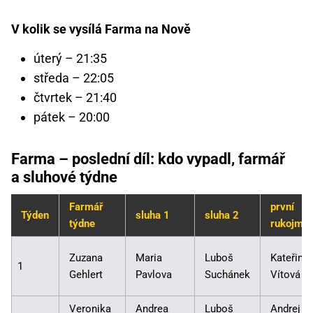
V kolik se vysílá Farma na Nově
úterý – 21:35
středa – 22:05
čtvrtek – 21:40
pátek – 20:00
Farma – poslední díl: kdo vypadl, farmář
a sluhové týdne
Farmář
první
Týden
sluha 1
sluha 2
týdne
rukojmí
Zuzana
Maria
Luboš
Kateřina
1
Gehlert
Pavlova
Suchánek
Vítová
Veronika
Andrea
Luboš
Andrej