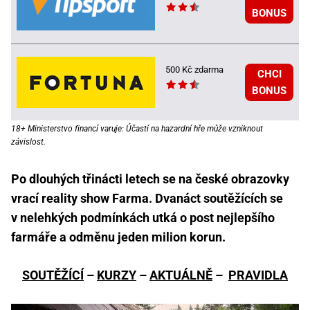
BONUS
500 Kč zdarma
CHCI
BONUS
18+ Ministerstvo financí varuje: Účastí na hazardní hře může vzniknout
závislost.
Po dlouhých třinácti letech se na české obrazovky
vrací reality show Farma. Dvanáct soutěžících se
v nelehkých podmínkách utká o post nejlepšího
farmáře a odměnu jeden milion korun.
SOUTĚŽÍCÍ
–
KURZY
–
AKTUÁLNĚ
–
PRAVIDLA