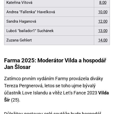
Kateřina Vítová
8.00
Andrea "Fallenka" Havelková
10.00
Sandra Haganová
12.00
Luboš "bailador1" Suchánek
13.00
Zuzana Gehlert
14.00
Farma 2025: Moderátor Vilda a hospodář
Jan Šlosar
Zatímco prvním vydáním Farmy provázela diváky
Tereza Pergnerová, letos se toho ujme bývalý
účastník Love Islandu a vítěz Let's Fance 2023
Vilda
Šír
(25).
Důležitou postavou celé soutěže bude hospodář,