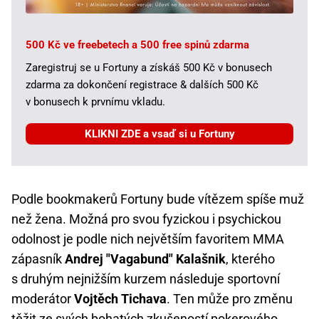
500 Kč ve freebetech a 500 free spinů zdarma
Zaregistruj se u Fortuny a získáš 500 Kč v bonusech
zdarma za dokončení registrace & dalších 500 Kč
v bonusech k prvnímu vkladu.
KLIKNI ZDE a vsaď si u Fortuny
Podle bookmakerů Fortuny bude vítězem spíše muž
než žena. Možná pro svou fyzickou i psychickou
odolnost je podle nich největším favoritem MMA
zápasník
Andrej "Vagabund" Kalašnik
, kterého
s druhým nejnižším kurzem následuje sportovní
moderátor
Vojtěch Tichava
. Ten může pro změnu
těžit ze svých bohatých zkušeností
pokerového