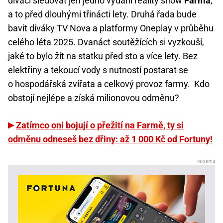
diváci sledovat jen jedno vydání reality show
Farma
,
a to před dlouhými třinácti lety. Druhá řada bude
bavit diváky TV Nova a platformy Oneplay v průběhu
celého léta 2025. Dvanáct soutěžících si vyzkouší,
jaké to bylo žít na statku před sto a více lety. Bez
elektřiny a tekoucí vody s nutností postarat se
o hospodářská zvířata a celkový provoz farmy. Kdo
obstojí nejlépe a získá milionovou odměnu?
Zatímco oni bojují o přežití na Farmě, ty si
odměnu odneseš bez dřiny: až 1 000 Kč od Fortuny!