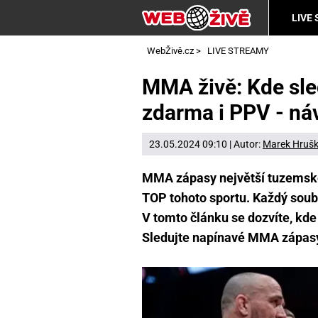
LIVE
WebŽivě.cz
>
LIVE STREAMY
MMA živě: Kde sle
zdarma i PPV - ná
23.05.2024 09:10 | Autor:
Marek Hruš
MMA zápasy největší tuzemské
TOP tohoto sportu. Každý soub
V tomto článku se dozvíte, kde
Sledujte napínavé MMA zápasy 