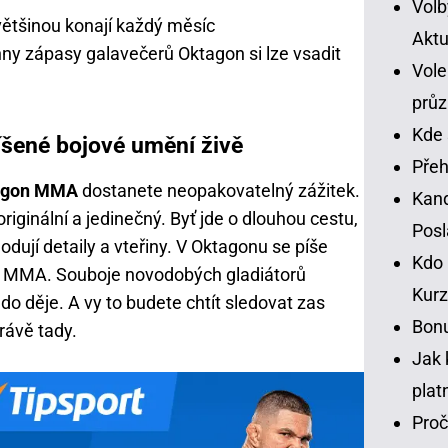
Volb
většinou konají každý měsíc
Aktu
ny zápasy galavečerů Oktagon si lze vsadit
Vole
prů
Kde 
šené bojové umění živě
Přeh
tagon MMA
dostanete neopakovatelný zážitek.
Kand
riginální a jedinečný. Byť jde o dlouhou cestu,
Pos
ují detaily a vteřiny. V Oktagonu se píše
Kdo 
o MMA. Souboje novodobých gladiátorů
Kurz
o děje. A vy to budete chtít sledovat zas
Bonu
rávě tady.
Jak 
plat
Proč