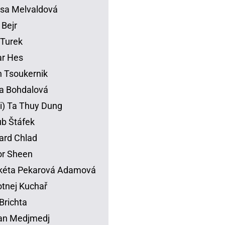
sa Melvaldová
 Bejr
p Turek
ar Hes
 Tsoukernik
na Bohdalová
li) Ta Thuy Dung
b Štáfek
ard Chlad
or Sheen
kéta Pekarová Adamová
tnej Kuchař
Brichta
an Medjmedj