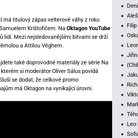
Deni
Aleš
í má titulový zápas velterové váhy z roku
Fili
Samuelem Krištofičem. Na
Oktagon YouTube
Osk
ů lidí. Mezi nejsledovanějšími bitvami se drží
Leon
 Vémolou a Attilou Véghem.
Jiři
jdete také doprovodné materiály ze série Na
(Chi
e kterém si moderátor Oliver Sálus povídá
Jaku
Sluší se dodat, že celkové promo
Rich
najům má Oktagon na vynikající úrovni.
Vikt
Mar
Těho
Leo 
Sofi