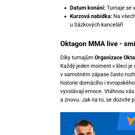
Datum konání:
Turnaje se 
Kurzová nabídka:
Na všech
u Sázkových kanceláří
Oktagon MMA live - smí
Díky turnajům
Organizace Ok
Každý jeden moment v kleci je o
v samotném zápase často rozhod
historie domácího i evropskéh
vyvolávají emoce. Vtáhnou vás d
a znovu. Jak na to, se dozvíte p