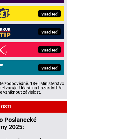
Vsaď teď
Vsaď teď
Vsaď teď
Vsaď teď
te zodpovědně. 18+ | Ministerstvo
ncí varuje: Účastí na hazardní hře
 vzniknout závislost.
LOSTI
do Poslanecké
ny 2025: