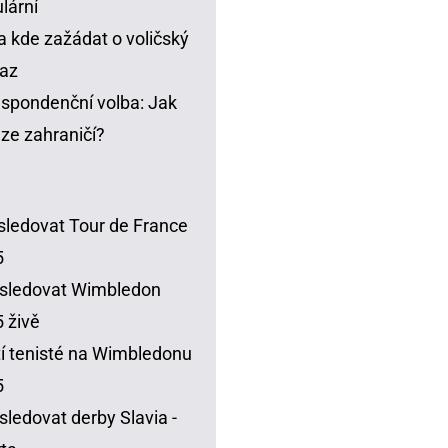
lární
a kde zažádat o voličský
az
spondenční volba: Jak
t ze zahraničí?
sledovat Tour de France
5
sledovat Wimbledon
 živě
í tenisté na Wimbledonu
5
sledovat derby Slavia -