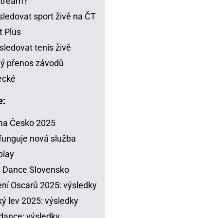
stream?
sledovat sport živě na ČT
t Plus
sledovat tenis živě
ý přenos závodů
ecké
e:
ma Česko 2025
funguje nová služba
play
s Dance Slovensko
ení Oscarů 2025: výsledky
ý lev 2025: výsledky
dance: výsledky