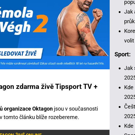
popu
Jak 
průk
Kore
voli
Sport:
Jak 
202
gon zdarma živě Tipsport TV +
Kde 
2025
Češt
rů organizace Oktagon
jsou v současnosti
202
 v tomto článku blíže rozebereme.
Kde 