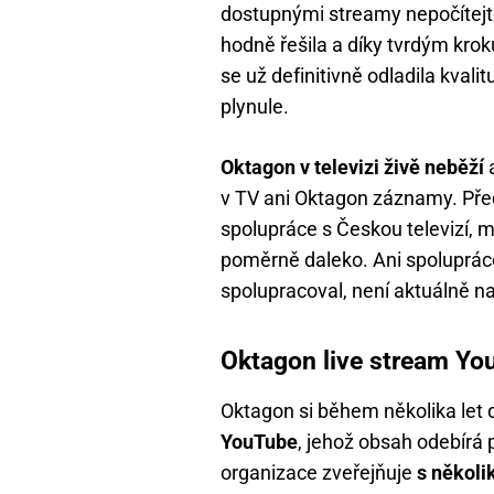
dostupnými streamy nepočítejte
hodně řešila a díky tvrdým krok
se už definitivně odladila kval
plynule.
Oktagon v televizi živě neběží
a
v TV ani Oktagon záznamy. Pře
spolupráce s Českou televizí, 
poměrně daleko. Ani spolupráce
spolupracoval, není aktuálně n
Oktagon live stream Yo
Oktagon si během několika let 
YouTube
, jehož obsah odebírá 
organizace zveřejňuje
s někol