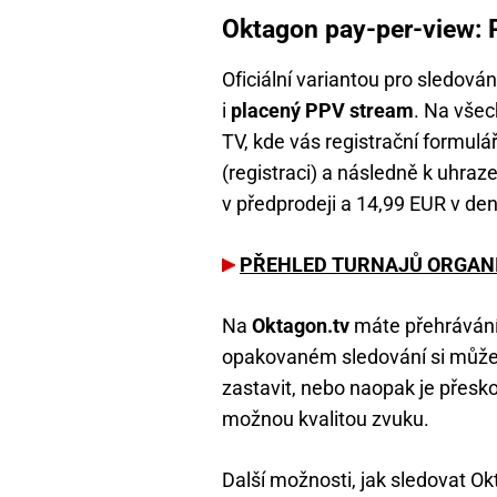
Oktagon pay-per-view:
Oficiální variantou pro sledová
i
placený PPV stream
. Na vše
TV, kde vás registrační formulá
(registraci) a následně k uhraz
v předprodeji a 14,99 EUR v den
PŘEHLED TURNAJŮ ORGANI
Na
Oktagon.tv
máte přehrávání 
opakovaném sledování si můžet
zastavit, nebo naopak je přeskoč
možnou kvalitou zvuku.
Další možnosti, jak sledovat Ok