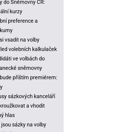
y do Sněmovny ČR:
ální kurzy
bní preference a
zkumy
si vsadit na volby
led volebních kalkulaček
idáti ve volbách do
lanecké sněmovny
bude příštím premiérem:
y
sy sázkových kanceláří
kroužkovat a vhodit
ný hlas
 jsou sázky na volby