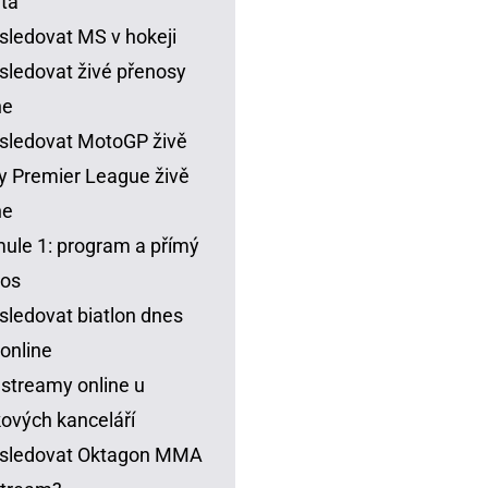
ta
sledovat MS v hokeji
sledovat živé přenosy
ne
sledovat MotoGP živě
y Premier League živě
ne
ule 1: program a přímý
nos
sledovat biatlon dnes
 online
 streamy online u
ových kanceláří
 sledovat Oktagon MMA