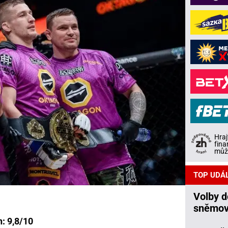
Hraj
fina
může
TOP UDÁ
Volby 
sněmov
: 9,8/10