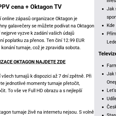
live
 PPV cena + Oktagon TV
Jak 
spor
ní online zápasů organizace Oktagon je
Kde 
chny galavečery se můžete podívat na Oktagon
ř nejprve vyzve k zadání vašich údajů
Přím
ení poplatku za přenos. Ten činí 12.99 EUR
Led
 konání turnaje, což je zpravidla sobota.
Televiz
ZACE OKTAGON NAJDETE ZDE
Far
Jak 
všech turnajů k dispozici až 7 dní zpětně. Při
One
e jednotlivé momenty turnaje přetočit,
Let'
it. To vše ve Full HD obrazu a s nejlepší
Udíl
Česk
tagon turnaje živě na internetu nejsou. S volně
Star