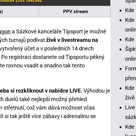
Spar
TAGON ŽIVĚ ONLINE
Kde 
a)
PPV stream
Kde 
onli
agon
a Sázkové kanceláře Tipsport je možné
Kde 
ých turnajů podívat
živě v livestreamu na
 vytvořený účet a v posledních 14 dnech
Šipk
 Po registraci dostanete od Tipsportu pěkný
onli
te rovnou vsadit a snadno tak tento
Form
pře
Kde 
ba si rozkliknout v nabídce LIVE
. Výhodou je
živě
h duelů také nejlepší možný přehled
Live
m střetnutí, což vám dává možnost včas
ít si tak ještě více zábavy i adrenalinu se
sázk
Kde