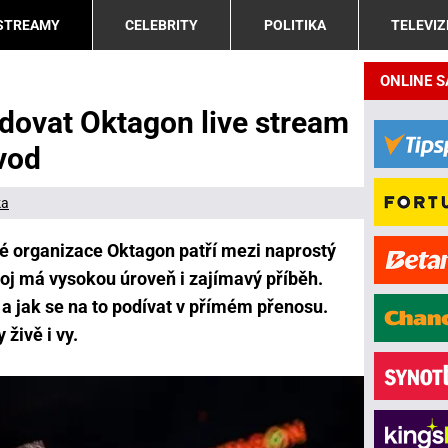
 STREAMY
CELEBRITY
POLITIKA
TELEVIZ
ONLINE 
dovat Oktagon live stream
vod
ka
 organizace Oktagon patří mezi naprostý
oj má vysokou úroveň i zajímavý příběh.
 a jak se na to podívat v přímém přenosu.
živě i vy.