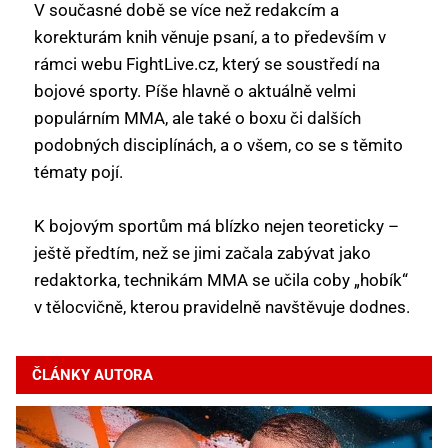
V současné době se více než redakcím a
korekturám knih věnuje psaní, a to především v
rámci webu FightLive.cz, který se soustředí na
bojové sporty. Píše hlavně o aktuálně velmi
populárním MMA, ale také o boxu či dalších
podobných disciplínách, a o všem, co se s těmito
tématy pojí.
K bojovým sportům má blízko nejen teoreticky –
ještě předtím, než se jimi začala zabývat jako
redaktorka, technikám MMA se učila coby „hobík“
v tělocvičně, kterou pravidelně navštěvuje dodnes.
ČLÁNKY AUTORA