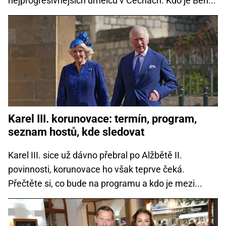
nejprogresivnějších umělců v Čechách. Kdo je Ben...
Karel III. korunovace: termín, program,
seznam hostů, kde sledovat
Karel III. sice už dávno přebral po Alžbětě II.
povinnosti, korunovace ho však teprve čeká.
Přečtěte si, co bude na programu a kdo je mezi...