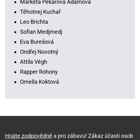
Markéta Pekarová Adamová
Těhotnej Kuchař
Leo Brichta
Sofian Medjmedj
Eva Burešová
Ondřej Novotný
Attila Végh
Rapper Rohony
Ornella Koktová
Hrajte zodpovědně
a pro zábavu! Zákaz účasti osob