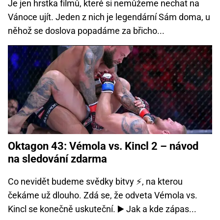
Je jen hrstka filmů, které si nemůžeme nechat na
Vánoce ujít. Jeden z nich je legendární Sám doma, u
něhož se doslova popadáme za břicho...
Oktagon 43: Vémola vs. Kincl 2 – návod
na sledování zdarma
Co nevidět budeme svědky bitvy ⚡, na kterou
čekáme už dlouho. Zdá se, že odveta Vémola vs.
Kincl se konečně uskuteční. ▶️ Jak a kde zápas...