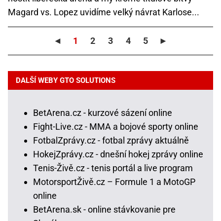
Magard vs. Lopez uvidíme velký návrat Karlose...
◄
1
2
3
4
5
►
DALŠÍ WEBY GTO SOLUTIONS
BetArena.cz - kurzové sázení online
Fight-Live.cz - MMA a bojové sporty online
FotbalZprávy.cz - fotbal zprávy aktuálně
HokejZprávy.cz - dnešní hokej zprávy online
Tenis-Živě.cz - tenis portál a live program
MotorsportŽivě.cz – Formule 1 a MotoGP
online
BetArena.sk - online stávkovanie pre