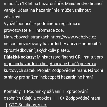
mladších 18 let na hazardní hře. Ministerstvo financí
varuje: Účastí na hazardní hře může vzniknout
závislost!
Využití bonusů je podmíněno registrací u
provozovatele –
informace zde
.
Na webových stránkách https://www.webzive.cz
nejsou provozovány hazardní hry ani zde neprobíhá
zprostředkování jakýchkoliv plateb.
Důležité odkazy:
Ministerstvo financí ČR
,
Institut pro
regulaci hazardních her
,
Asociace hráčů pokeru a
kurzových sázek
,
Projekt Zodpovědné hraní
,
Národní
stránky pro snížení nebezpečí hazardního hraní
Kontakty
|
Podmínky užívání
|
Zpracování
osobních údajů a cookies
|
18+ Zodpovědné hraní
|
GTO Solutions, s.r.o.