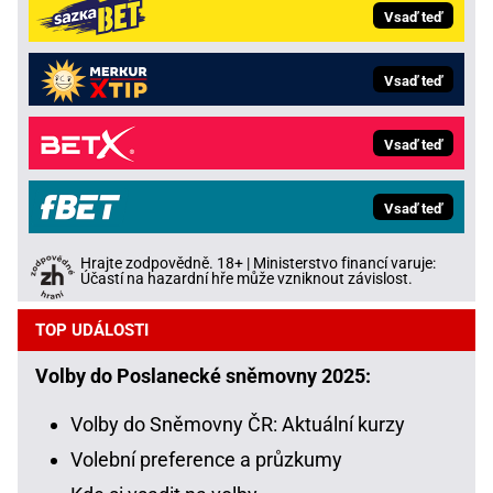
Vsaď teď
Vsaď teď
Vsaď teď
Vsaď teď
Hrajte zodpovědně. 18+ | Ministerstvo financí varuje:
Účastí na hazardní hře může vzniknout závislost.
TOP UDÁLOSTI
Volby do Poslanecké sněmovny 2025:
Volby do Sněmovny ČR: Aktuální kurzy
Volební preference a průzkumy