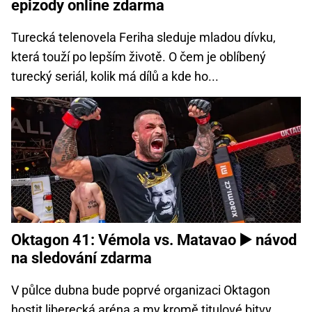
epizody online zdarma
Turecká telenovela Feriha sleduje mladou dívku,
která touží po lepším životě. O čem je oblíbený
turecký seriál, kolik má dílů a kde ho...
Oktagon 41: Vémola vs. Matavao ▶️ návod
na sledování zdarma
V půlce dubna bude poprvé organizaci Oktagon
hostit liberecká aréna a my kromě titulové bitvy