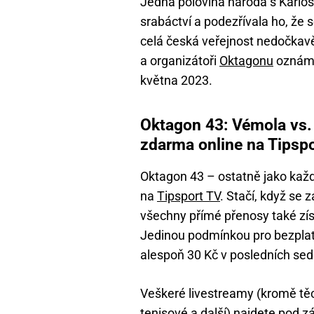
Jedna polovina národa s Karlos
srabáctví a podezřívala ho, že
celá česká veřejnost nedočkavě
a organizátoři
Oktagonu
oznámil
května 2023.
Oktagon 43: Vémola vs. 
zdarma online na Tipsp
Oktagon 43 – ostatně jako kaž
na
Tipsport TV
. Stačí, když se 
všechny přímé přenosy také zí
Jedinou podmínkou pro bezplatn
alespoň 30 Kč v posledních se
Veškeré livestreamy (kromě tě
tenisové a další) najdete pod 