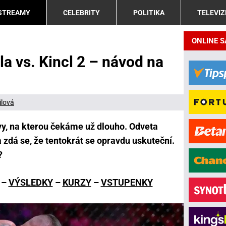
 STREAMY
CELEBRITY
POLITIKA
TELEVIZ
ONLINE 
a vs. Kincl 2 – návod na
ilová
y, na kterou čekáme už dlouho. Odveta
a zdá se, že tentokrát se opravdu uskuteční.
?
–
VÝSLEDKY
–
KURZY
–
VSTUPENKY