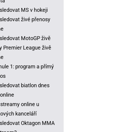
ta
sledovat MS v hokeji
sledovat živé přenosy
ne
sledovat MotoGP živě
y Premier League živě
ne
ule 1: program a přímý
nos
sledovat biatlon dnes
 online
 streamy online u
ových kanceláří
 sledovat Oktagon MMA