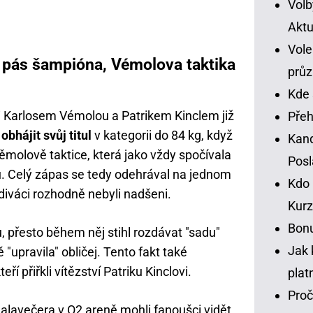
Volb
Aktu
Vole
l pás šampióna, Vémolova taktika
prů
Kde 
 Karlosem Vémolou a Patrikem Kinclem již
Přeh
l
obhájit svůj titul
v kategorii do 84 kg, když
Kand
ěmolově taktice, která jako vždy spočívala
Pos
. Celý zápas se tedy odehrával na jednom
Kdo 
 diváci rozhodně nebyli nadšeni.
Kurz
Bonu
u, přesto během něj stihl rozdávat "sadu"
Jak 
"upravila" obličej. Tento fakt také
ří přiřkli vítězství Patriku Kinclovi.
plat
Proč
alavečera v O2 areně mohli fanoušci vidět