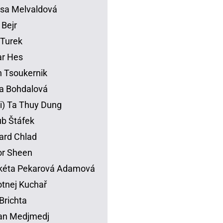
sa Melvaldová
 Bejr
p Turek
ar Hes
 Tsoukernik
na Bohdalová
li) Ta Thuy Dung
b Štáfek
ard Chlad
or Sheen
kéta Pekarová Adamová
tnej Kuchař
Brichta
an Medjmedj