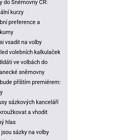
y do Sněmovny ČR:
ální kurzy
bní preference a
zkumy
si vsadit na volby
led volebních kalkulaček
idáti ve volbách do
lanecké sněmovny
bude příštím premiérem:
y
sy sázkových kanceláří
kroužkovat a vhodit
ný hlas
 jsou sázky na volby