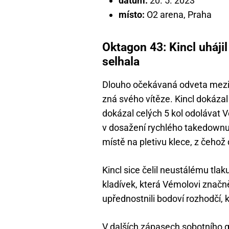
datum:
20. 5. 2023
místo:
O2 arena, Praha
Oktagon 43: Kincl uháji
selhala
Dlouho očekávaná odveta mezi
zná svého vítěze. Kincl dokáza
dokázal celých 5 kol odolávat V
v dosažení rychlého takedownu
místě na pletivu klece, z čehož
Kincl sice čelil neustálému tlak
kladívek, která Vémolovi značně 
upřednostnili bodoví rozhodčí, kte
V dalších zápasech sobotního g