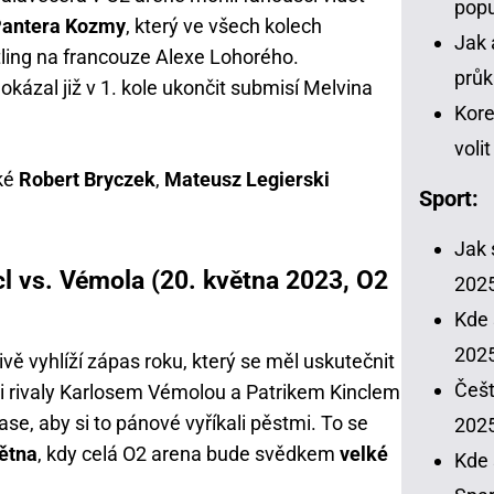
popu
Pantera Kozmy
, který ve všech kolech
Jak 
tling na francouze Alexe Lohorého.
průk
okázal již v 1. kole ukončit submisí Melvina
Kore
voli
aké
Robert Bryczek
,
Mateusz Legierski
Sport:
Jak 
l vs. Vémola (20. května 2023, O2
202
Kde 
2025
ě vyhlíží zápas roku, který se měl uskutečnit
Češt
i rivaly Karlosem Vémolou a Patrikem Kinclem
ase, aby si to pánové vyříkali pěstmi. To se
202
větna
, kdy celá O2 arena bude svědkem
velké
Kde 