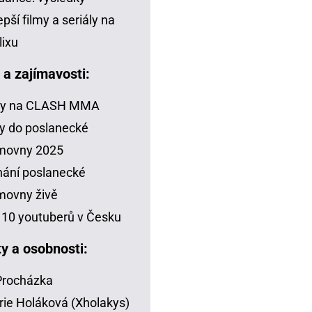
epší filmy a seriály na
lixu
a a zajímavosti:
zy na CLASH MMA
y do poslanecké
movny 2025
ání poslanecké
movny živě
10 youtuberů v Česku
ty a osobnosti:
 Procházka
rie Holáková (Xholakys)