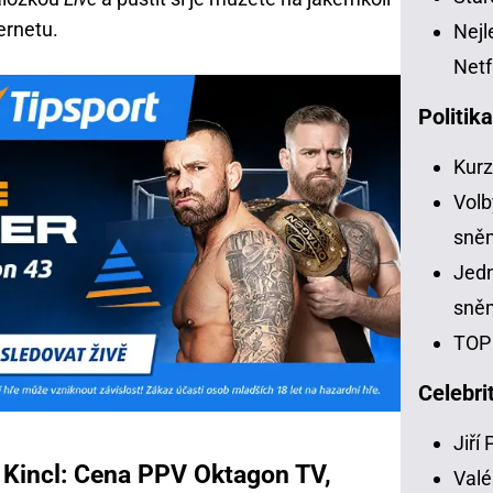
ternetu.
Nejl
Netf
Politik
Kur
Volb
sně
Jedn
sně
TOP 
Celebri
Jiří
 Kincl: Cena PPV Oktagon TV,
Valé