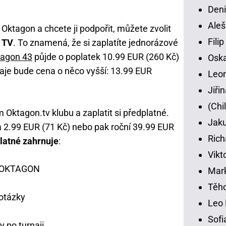
Deni
Aleš
Oktagon a chcete ji podpořit, můžete zvolit
Fili
 TV
. To znamená, že si zaplatíte jednorázové
tagon 43
půjde o poplatek 10.99 EUR (260 Kč)
Osk
naje bude cena o něco vyšší: 13.99 EUR
Leon
Jiři
(Chi
m Oktagon.tv klubu a zaplatit si předplatné.
Jaku
a 2.99 EUR (71 Kč) nebo pak roční 39.99 EUR
Rich
latné zahrnuje
:
Vikt
na OKTAGON
Mar
Těho
otázky
Leo 
Sofi
 po turnaji