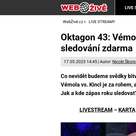
LIVE
WebŽivě.cz
>
LIVE STREAMY
Oktagon 43: Vémol
sledování zdarma
17.05.2023 14:45 | Autor:
Nicole Škorp
Co nevidět budeme svědky bitv
Vémola vs. Kincl je za rohem, 
Jak a kde zápas roku sledovat
LIVESTREAM
–
KARTA