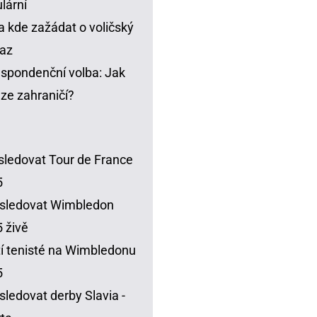
lární
a kde zažádat o voličský
az
spondenční volba: Jak
t ze zahraničí?
sledovat Tour de France
5
sledovat Wimbledon
 živě
í tenisté na Wimbledonu
5
sledovat derby Slavia -