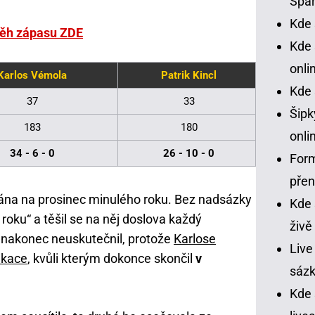
Spar
Kde 
běh zápasu ZDE
Kde 
onli
Karlos Vémola
Patrik Kincl
Kde 
37
33
Šipk
183
180
onli
34 - 6 - 0
26 - 10 - 0
Form
pře
na na prosinec minulého roku. Bez nadsázky
Kde 
 roku“ a těšil se na něj doslova každý
živě
nakonec neuskutečnil, protože
Karlose
Live
ikace
, kvůli kterým dokonce skončil
v
sázk
Kde