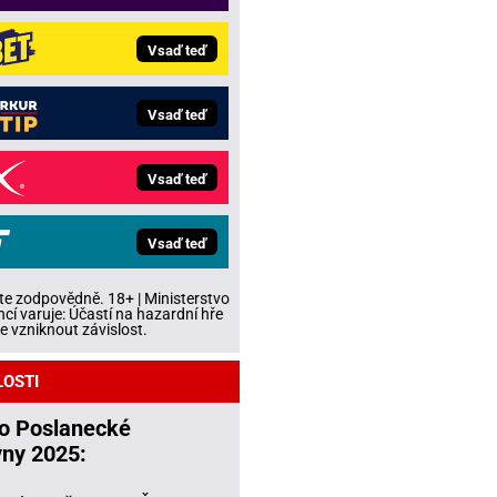
Vsaď teď
Vsaď teď
Vsaď teď
Vsaď teď
te zodpovědně. 18+ | Ministerstvo
ncí varuje: Účastí na hazardní hře
 vzniknout závislost.
LOSTI
do Poslanecké
ny 2025: