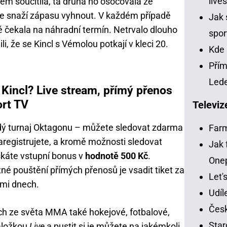
live
em soucítila, ta druhá ho osočovala ze
 se snaží zápasu vyhnout. V každém případě
Jak 
 čekala na náhradní termín. Netrvalo dlouho
spor
i, že se Kincl s Vémolou potkají v kleci 20.
Kde 
Přím
Led
Kincl? Live stream, přímý přenos
ort TV
Televiz
dý turnaj Oktagonu – můžete sledovat zdarma
Far
zaregistrujete, a kromě možnosti sledovat
Jak 
skáte vstupní bonus v
hodnotě 500 Kč
.
One
é pouštění přímých přenosů je vsadit tiket za
Let'
dmi dnech.
Udíl
Česk
ch ze světa MMA také hokejové, fotbalové,
Star
záložkou
Live
a pustit si je můžete na jakémkoli