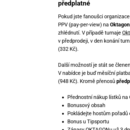
předplatné
Pokud jste fanoušci organizace 
PPV (pay-per-view) na
Oktagon
zhlédnutí. V případě turnaje
Ok
v předprodeji, v den konání tur
(332 Kč).
Další možností je stát se člene
V nabídce je buď měsíční platb
(948 Kč). Kromě přenosů
předp
Přednostní nákup lístků 
Bonusový obsah
Pokládejte hostům pořadů 
Bonus u Tipsportu
Zápasy OKTAGONu už 3 dny