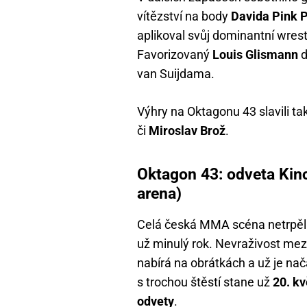
vítězství na body
Davida Pink 
aplikoval svůj dominantní wres
Favorizovaný
Louis Glismann
d
van Suijdama.
Výhry na Oktagonu 43 slavili t
či
Miroslav Brož
.
Oktagon 43: odveta Kinc
arena)
Celá česká MMA scéna netrpěliv
už minulý rok. Nevraživost mez
nabírá na obrátkách a už je nač
s trochou štěstí stane už
20. k
odvety
.