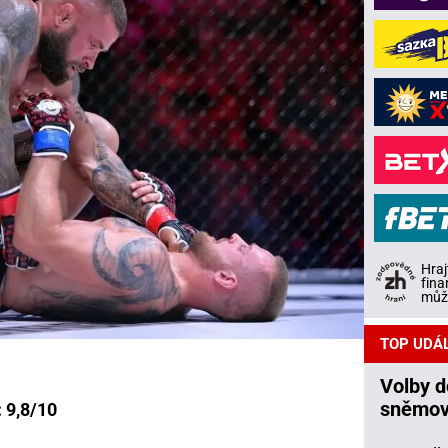
Hraj
fina
může
TOP UDÁ
Volby 
sněmov
 9,8/10