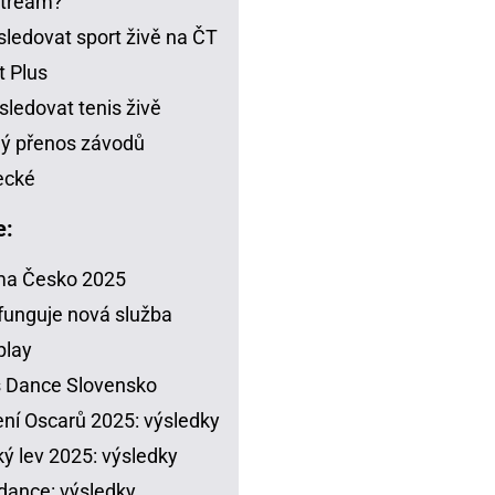
stream?
sledovat sport živě na ČT
t Plus
sledovat tenis živě
ý přenos závodů
ecké
e:
ma Česko 2025
funguje nová služba
play
s Dance Slovensko
ení Oscarů 2025: výsledky
ý lev 2025: výsledky
dance: výsledky