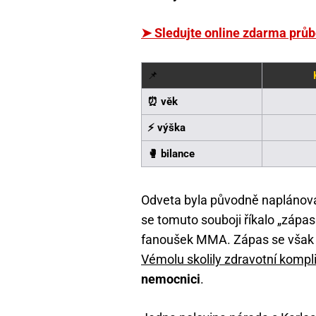
➤ Sledujte online zdarma prů
📌
⏰ věk
⚡ výška
🥊 bilance
Odveta byla původně naplánová
se tomuto souboji říkalo „zápas
fanoušek MMA. Zápas se však 
Vémolu skolily zdravotní kompl
nemocnici
.