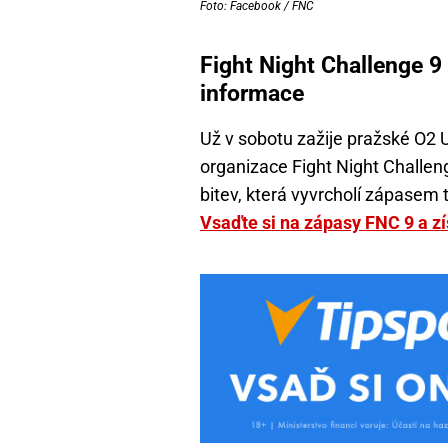
Foto: Facebook / FNC
Fight Night Challenge 9
informace
Už v sobotu zažije pražské O2 
organizace Fight Night Challen
bitev, která vyvrcholí zápasem
Vsaďte si na zápasy FNC 9 a zí