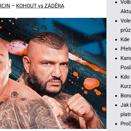
Volb
RCIN
–
KOHOUT vs ZÁDĚRA
Aktu
Vole
prů
Kde 
Přeh
Kand
Pos
Kdo 
Kurz
Bonu
Jak 
plat
Proč