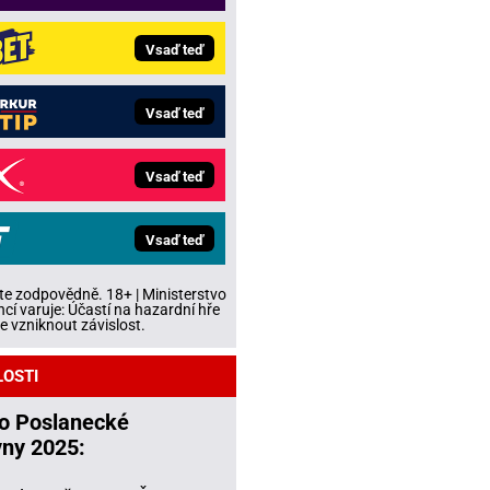
Vsaď teď
Vsaď teď
Vsaď teď
Vsaď teď
te zodpovědně. 18+ | Ministerstvo
ncí varuje: Účastí na hazardní hře
 vzniknout závislost.
LOSTI
do Poslanecké
ny 2025: