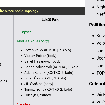
Nejl
ké skóre podle Tapology
Netf
Lukáš Fajk
Politik
11 výher
Kur
Morris Okolla (body)
Volb
sně
Evžen Velký (KO/TKO, 2. kolo)
Václav Pejsar (body)
Jedn
Sanel Hasanović (body)
)
sně
Geriso Aduashvili (KO/TKO, 1. kolo)
TOP 
Adam Kolařík (KO/TKO, 5. kolo)
Bojan Čestić (RTD, 1. kolo)
kolo)
Celebri
Jiří Svačina (body)
Tamaz Izoria (KO/TKO, 2. kolo)
Jiří
Huseyn Qasimov
Valé
1 prohra