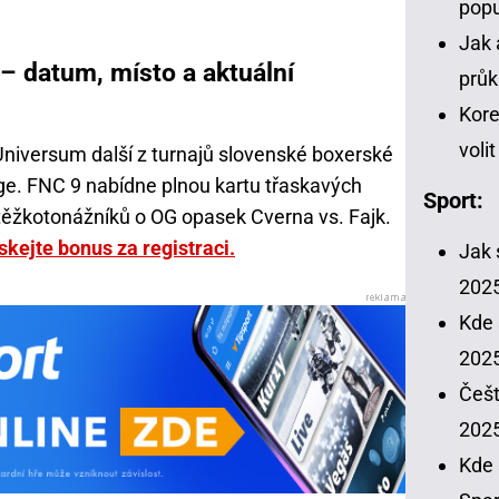
popu
Jak 
 – datum, místo a aktuální
průk
Kore
voli
Universum další z turnajů slovenské boxerské
ge. FNC 9 nabídne plnou kartu třaskavých
Sport:
 těžkotonážníků o OG opasek Cverna vs. Fajk.
skejte bonus za registraci.
Jak 
202
Kde 
2025
Češt
202
Kde 