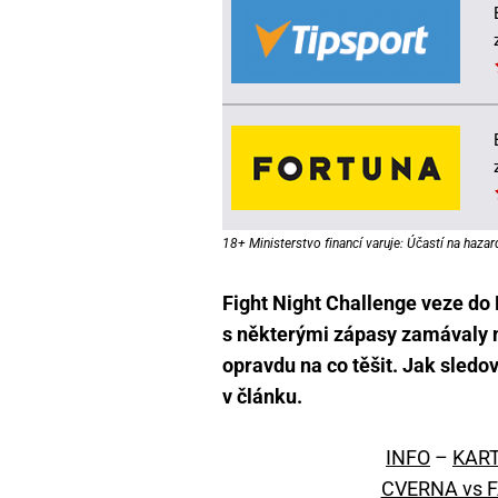
18+ Ministerstvo financí varuje: Účastí na hazar
Fight Night Challenge veze do
s některými zápasy zamávaly 
opravdu na co těšit. Jak sledov
v článku.
INFO
–
KAR
CVERNA vs 