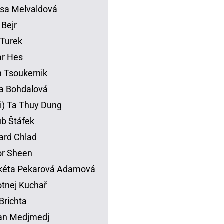
sa Melvaldová
 Bejr
p Turek
ar Hes
 Tsoukernik
na Bohdalová
li) Ta Thuy Dung
b Štáfek
ard Chlad
or Sheen
kéta Pekarová Adamová
tnej Kuchař
Brichta
an Medjmedj