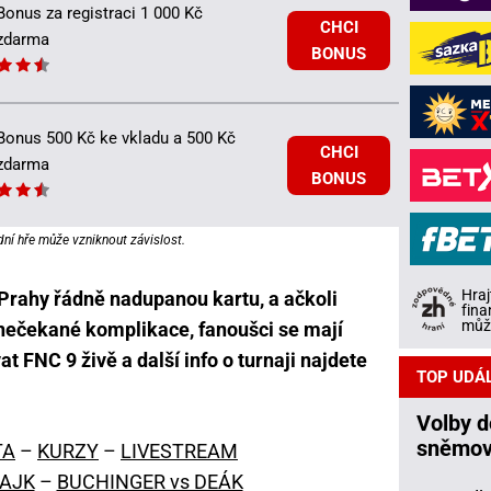
Bonus za registraci 1 000 Kč
CHCI
zdarma
BONUS
Bonus 500 Kč ke vkladu a 500 Kč
CHCI
zdarma
BONUS
dní hře může vzniknout závislost.
Hraj
 Prahy řádně nadupanou kartu, a ačkoli
fina
může
nečekané komplikace, fanoušci se mají
at FNC 9 živě a další info o turnaji najdete
TOP UDÁ
Volby 
sněmov
TA
–
KURZY
–
LIVESTREAM
FAJK
–
BUCHINGER vs DEÁK