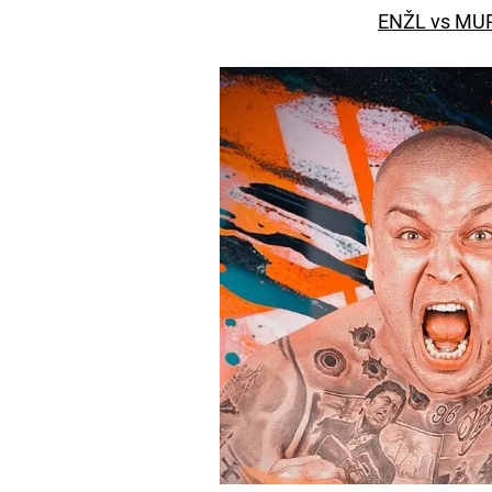
ENŽL vs MU