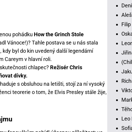
Deni
Aleš
Fili
Osk
slenou pohádku
How the Grinch Stole
adl Vánoce!)? Tahle postava se u nás stala
Leon
kdy byl do kin uvedený další legendární
Jiři
m Careym v hlavní roli.
(Chi
e skutečnosti chlapec?
Režisér Chris
Jaku
ovat dívky.
Rich
duje s obsluhou na letišti, stojí za ní vysoký
Vikt
nci teorerie o tom, že Elvis Presley stále žije,
Mar
Těho
ájmu
Leo 
Sofi