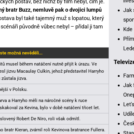
live
ckých postav, bez nichž by film nebyl, čím je.
ný bratr Buzz, nemluvě pak o dvojici lumpů
Jak 
stava byl také tajemný muž s lopatou, který
spor
 scénáři původně vůbec nebyl – přidal ji tam
Kde 
Přím
Led
jste možná nevěděli...
Televiz
itů musel během natáčení nutně přijít k úrazu. Ve
esl jizvu Macaulay Culkin, jehož představitel Harryho
Far
 zůstala jizva.
Jak 
ější v Polsku.
One
arva a Harryho měli na náročné scény k ruce
Let'
skakoval za Kevina, bylo v době natáčení třicet let.
Udíl
slovený Robert De Niro, roli však odmítl.
Česk
o bratr Kieran, zvárnil roli Kevinova bratrance Fullera.
Star