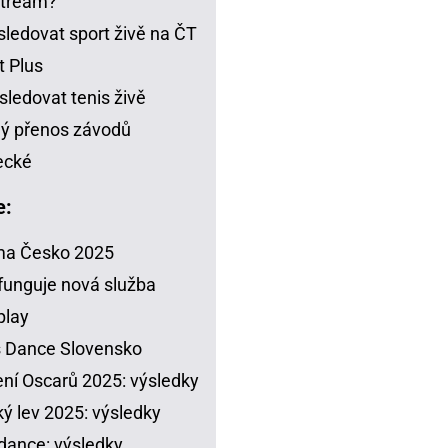
stream?
sledovat sport živě na ČT
t Plus
sledovat tenis živě
ý přenos závodů
ecké
e:
ma Česko 2025
funguje nová služba
play
s Dance Slovensko
ení Oscarů 2025: výsledky
ý lev 2025: výsledky
dance: výsledky