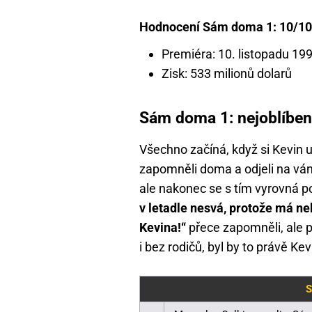
Hodnocení Sám doma 1: 10/10
Premiéra: 10. listopadu 19
Zisk: 533 milionů dolarů
Sám doma 1: nejoblíbeně
Všechno začíná, když si Kevin u
zapomněli doma a odjeli na váno
ale nakonec se s tím vyrovná p
v letadle nesvá, protože má ne
Kevina!“
přece zapomněli, ale p
i bez rodičů, byl by to právě Kev
S