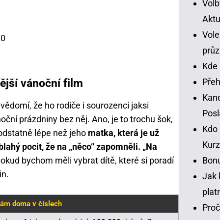
Volb
Aktu
Vole
90
prů
Kde 
jší vánoční film
Přeh
Kand
vědomí, že ho rodiče i sourozenci jaksi
Pos
ční prázdniny bez něj. Ano, je to trochu šok,
Kdo 
odstatně lépe než jeho
matka, která je už
Kurz
blahý pocit, že na „něco“ zapomněli. „Na
okud bychom měli vybrat dítě, které si poradí
Bonu
in.
Jak 
plat
ám doma v číslech
Proč