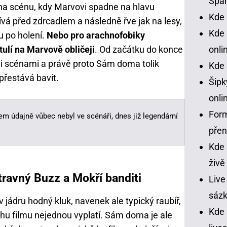
Spar
na scénu, kdy Marvovi spadne na hlavu
Kde 
ívá před zdrcadlem a následně řve jak na lesy,
Kde 
u po holení.
Nebo pro arachnofobiky
onli
tulí na Marvově obličeji
. Od začátku do konce
i scénami a právě proto Sám doma tolik
Kde 
přestává bavit.
Šipk
onli
Form
em údajně vůbec nebyl ve scénáři, dnes již legendární
pře
Kde 
živě
ravný Buzz a Mokří banditi
Live
sázk
 v jádru hodný kluk, navenek ale typický raubíř,
Kde
ěhu filmu nejednou vyplatí. Sám doma je ale