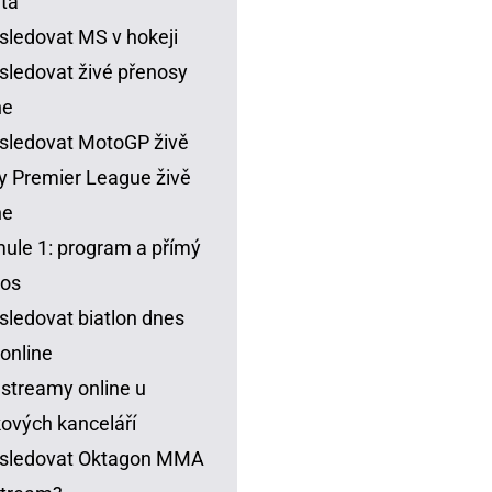
ta
sledovat MS v hokeji
sledovat živé přenosy
ne
sledovat MotoGP živě
y Premier League živě
ne
ule 1: program a přímý
nos
sledovat biatlon dnes
 online
 streamy online u
ových kanceláří
 sledovat Oktagon MMA