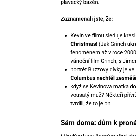
plavecký bazén.
Zaznamenali jste, že:
Kevin ve filmu sleduje kre
Christmas!
(Jak Grinch ukr
fenoménem až v roce 2000, 
vánoční film Grinch, s Jime
portrét Buzzovy dívky je v
Columbus nechtěl zesměšň
když se Kevinova matka doha
vousatý muž? Někteří přívrže
tvrdili, že to je on.
Sám doma: dům k pron