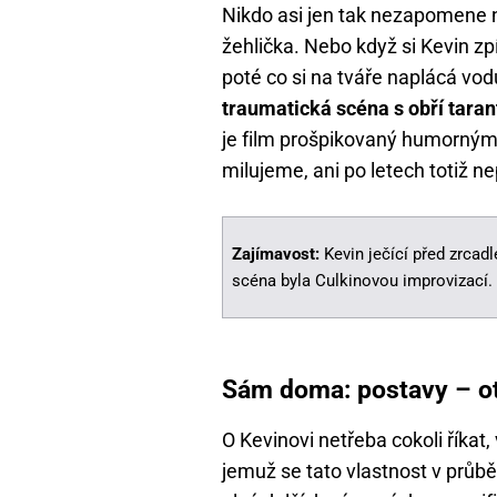
Nikdo asi jen tak nezapomene 
žehlička. Nebo když si Kevin zp
poté co si na tváře naplácá vod
traumatická scéna s obří taran
je film prošpikovaný humorným
milujeme, ani po letech totiž ne
Zajímavost:
Kevin ječící před zrcadl
scéna byla Culkinovou improvizací.
Sám doma: postavy – ot
O Kevinovi netřeba cokoli říkat,
jemuž se tato vlastnost v průb