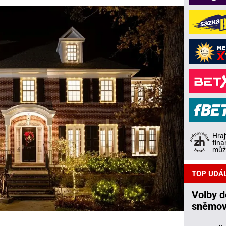
Hraj
fina
může
TOP UDÁ
Volby 
sněmov