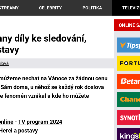
 STREAMY
CELEBRITY
POLITIKA
TELEVIZ
ONLINE 
y díly ke sledování,
stavy
ilová
 nemůžeme nechat na Vánoce za žádnou cenu
ní Sám doma, u něhož se každý rok doslova
le fenomén vznikal a kde ho můžete
online
-
TV program 2024
Herci a postavy