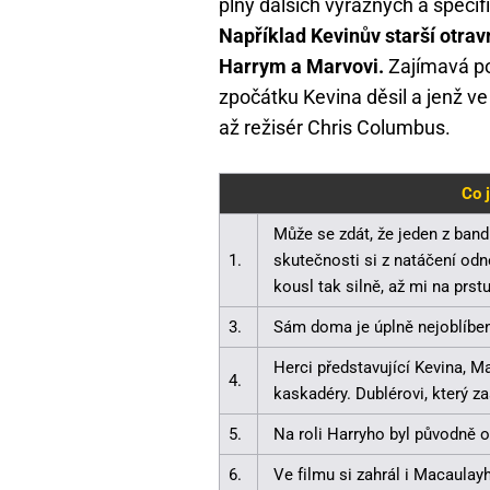
plný dalších výrazných a specifi
Například Kevinův starší otrav
Harrym a Marvovi.
Zajímavá po
zpočátku Kevina děsil a jenž ve
až režisér Chris Columbus.
Co 
Může se zdát, že jeden z band
1.
skutečnosti si z natáčení odn
kousl tak silně, až mi na prstu
3.
Sám doma je úplně nejoblíben
Herci představující Kevina, M
4.
kaskadéry. Dublérovi, který za
5.
Na roli Harryho byl původně o
6.
Ve filmu si zahrál i Macaulayh