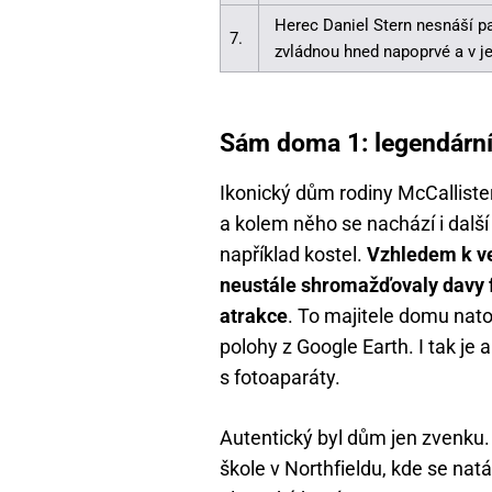
Herec Daniel Stern nesnáší pa
7.
zvládnou hned napoprvé a v j
Sám doma 1: legendární
Ikonický dům rodiny McCallisterů
a kolem něho se nachází i další 
například kostel.
Vzhledem k v
neustále shromažďovaly davy fa
atrakce
. To majitele domu nato
polohy z Google Earth. I tak je
s fotoaparáty.
Autentický byl dům jen zvenku. V
škole v Northfieldu, kde se natá