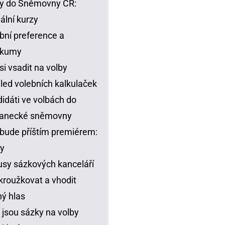
y do Sněmovny ČR:
ální kurzy
bní preference a
zkumy
si vsadit na volby
led volebních kalkulaček
idáti ve volbách do
lanecké sněmovny
bude příštím premiérem:
y
sy sázkových kanceláří
kroužkovat a vhodit
ný hlas
 jsou sázky na volby