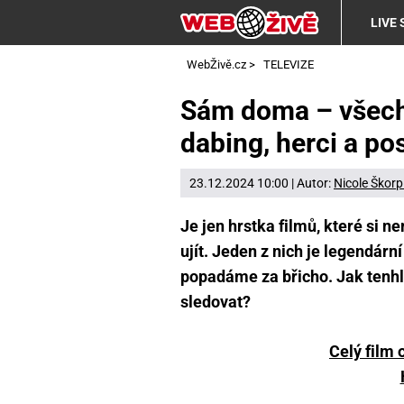
LIVE
WebŽivě.cz
>
TELEVIZE
Sám doma – všechn
dabing, herci a po
23.12.2024 10:00 | Autor:
Nicole Škorp
Je jen hrstka filmů, které si
ujít. Jeden z nich je legendár
popadáme za břicho. Jak tenh
sledovat?
Celý film 