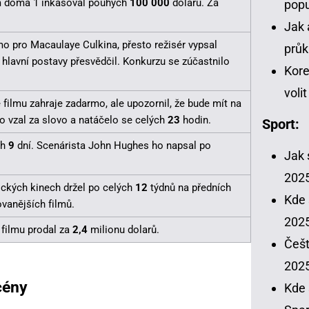
ám doma 1 inkasoval pouhých
100 000
dolarů. Za
popu
Jak 
mo pro Macaulaye Culkina, přesto režisér vypsal
průk
 hlavní postavy přesvědčil. Konkurzu se zúčastnilo
Kore
voli
e filmu zahraje zadarmo, ale upozornil, že bude mít na
ho vzal za slovo a natáčelo se celých
23
hodin.
Sport:
ch
9
dní. Scenárista John Hughes ho napsal po
Jak 
202
ckých kinech držel po celých
12
týdnů na předních
Kde 
vanějších filmů.
2025
 filmu prodal za
2,4
milionu dolarů.
Češt
202
cény
Kde 