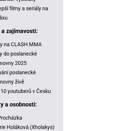
epší filmy a seriály na
lixu
a a zajímavosti:
zy na CLASH MMA
y do poslanecké
movny 2025
ání poslanecké
movny živě
10 youtuberů v Česku
ty a osobnosti:
 Procházka
rie Holáková (Xholakys)