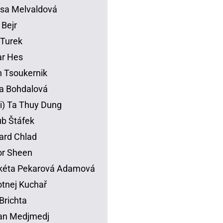
sa Melvaldová
 Bejr
p Turek
ar Hes
 Tsoukernik
na Bohdalová
li) Ta Thuy Dung
b Štáfek
ard Chlad
or Sheen
kéta Pekarová Adamová
tnej Kuchař
Brichta
an Medjmedj