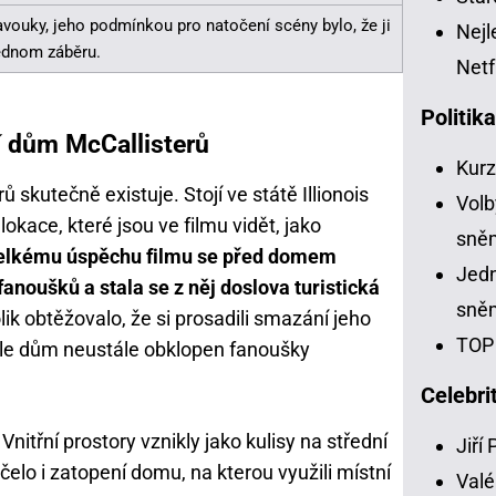
vouky, jeho podmínkou pro natočení scény bylo, že ji
Nejl
ednom záběru.
Netf
Politik
 dům McCallisterů
Kur
 skutečně existuje. Stojí ve státě Illionois
Volb
lokace, které jsou ve filmu vidět, jako
sně
elkému úspěchu filmu se před domem
Jedn
noušků a stala se z něj doslova turistická
sně
lik obtěžovalo, že si prosadili smazání jeho
TOP 
 ale dům neustále obklopen fanoušky
Celebri
nitřní prostory vznikly jako kulisy na střední
Jiří
čelo i zatopení domu, na kterou využili místní
Valé