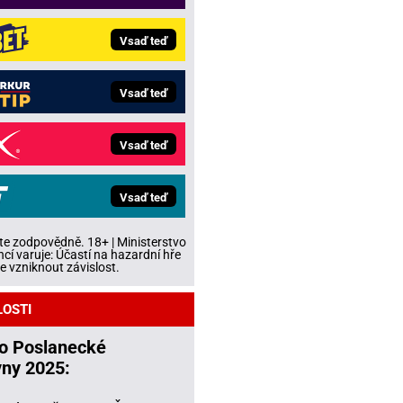
Vsaď teď
Vsaď teď
Vsaď teď
Vsaď teď
te zodpovědně. 18+ | Ministerstvo
ncí varuje: Účastí na hazardní hře
 vzniknout závislost.
LOSTI
do Poslanecké
ny 2025: