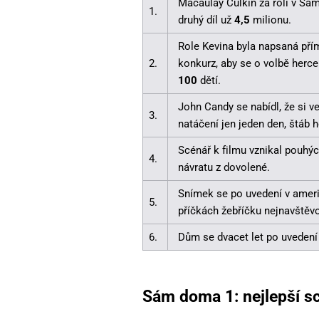
Macaulay Culkin za roli v S
1.
druhý díl už
4,5
milionu.
Role Kevina byla napsaná pří
2.
konkurz, aby se o volbě herce
100
dětí.
John Candy se nabídl, že si v
3.
natáčení jen jeden den, štáb 
Scénář k filmu vznikal pouhý
4.
návratu z dovolené.
Snímek se po uvedení v ameri
5.
příčkách žebříčku nejnavštěvo
6.
Dům se dvacet let po uvedení
Sám doma 1: nejlepší s