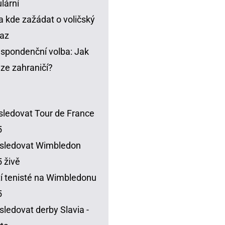
lární
a kde zažádat o voličský
az
spondenční volba: Jak
t ze zahraničí?
sledovat Tour de France
5
sledovat Wimbledon
 živě
í tenisté na Wimbledonu
5
sledovat derby Slavia -