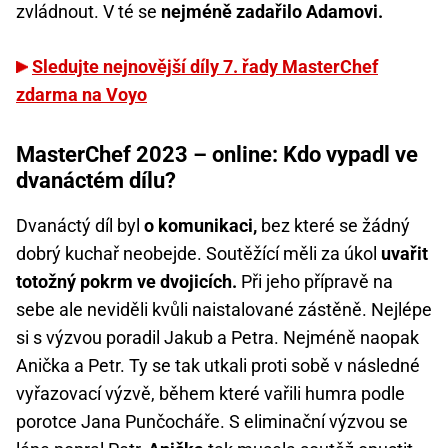
zvládnout. V té se
nejméně zadařilo Adamovi.
Sledujte nejnovější díly 7. řady MasterChef
zdarma na Voyo
MasterChef 2023 – online: Kdo vypadl ve
dvanáctém dílu?
Dvanáctý díl byl
o komunikaci,
bez které se žádný
dobrý kuchař neobejde. Soutěžící měli za úkol
uvařit
totožný pokrm ve dvojicích.
Při jeho přípravě na
sebe ale neviděli kvůli naistalované zástěně. Nejlépe
si s výzvou poradil Jakub a Petra. Nejméně naopak
Anička a Petr. Ty se tak utkali proti sobě v následné
vyřazovací výzvě, během které vařili humra podle
porotce Jana Punčocháře. S eliminační výzvou se