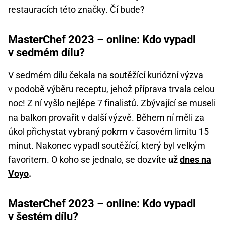
restauracích této značky. Čí bude?
MasterChef 2023 – online: Kdo vypadl
v sedmém dílu?
V sedmém dílu čekala na soutěžící kuriózní výzva
v podobě výběru receptu, jehož příprava trvala celou
noc! Z ní vyšlo nejlépe 7 finalistů. Zbývající se museli
na balkon provařit v další výzvě. Během ní měli za
úkol přichystat vybraný pokrm v časovém limitu 15
minut. Nakonec vypadl soutěžící, který byl velkým
favoritem. O koho se jednalo, se dozvíte
už
dnes na
Voyo
.
MasterChef 2023 – online: Kdo vypadl
v šestém dílu?