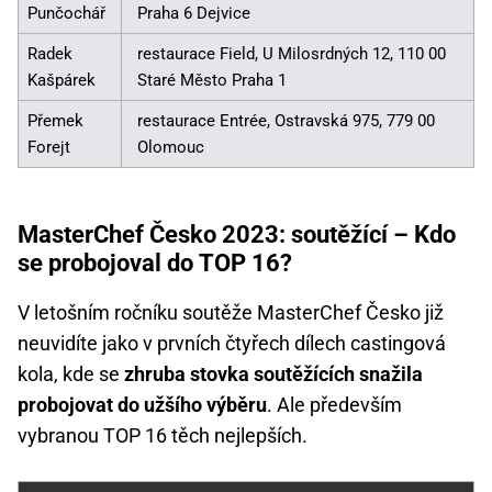
Punčochář
Praha 6 Dejvice
Radek
restaurace Field, U Milosrdných 12, 110 00
Kašpárek
Staré Město Praha 1
Přemek
restaurace Entrée, Ostravská 975, 779 00
Forejt
Olomouc
MasterChef Česko 2023: soutěžící – Kdo
se probojoval do TOP 16?
V letošním ročníku soutěže MasterChef Česko již
neuvidíte jako v prvních čtyřech dílech castingová
kola, kde se
zhruba stovka soutěžících snažila
probojovat do užšího výběru
. Ale především
vybranou TOP 16 těch nejlepších.