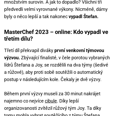
množstvím surovin. A jak to dopadlo? Všichni tři
předvedli velmi vyrovnané výkony. Nicméně, dámy
byly o něco lepší a tak nakonec
vypadl Štefan.
MasterChef 2023 – online: Kdo vypadl ve
třetím dílu?
Třetí díl překvapil diváky
první venkovní týmovou
výzvou.
Zbývající finalisté, v čele porotou vybraných
lídrů Štefana a Joy, se rozdělili na dva týmy (šedivé
a růžové), aby proti sobě soutěžili o automatický
postup v následujícím kole. Čekaly je dvě výzvy.
Během první výzvy museli za 30 minut nakrájet
najemno co nejvíce
cibule
. Díky lepší
organizovanosti zvítězil růžový tým Joy. Ta díky
tomu mohla vybrat soutěžícího z týmu Štefana,