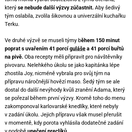
který
se nebude další výzvy zúčastnit.
Aby šedivý
tým oslabila, zvolila šikovnou a univerzální kuchařku
Terku.
Ve druhé výzvě se museli týmy b
ěhem 150 minut
poprat s uvařením 41 porcí
guláše
a 41 porcí buřtů
na pivě.
Oba recepty měli připravit pro návštěvníky
pivovaru. Nelehkého úkolu se jako kapitánka lépe
zhostila Joy, nicméně vybrala pro svůj tým na
přípravu náročnější hovězí maso. Šedý tým se ale
dostal do další nevýhody kvůli zranění Adama, který
se pořezal během první výzvy. Kromě toho do menu
zakomponoval karlovarské knedlíky, které nebyly
v zadání úkolu. Jejich přípravu však musel přerušit
v momentě, kdy porota vyhlásila dodatečné zadání
v podobě
upečení preclíků.