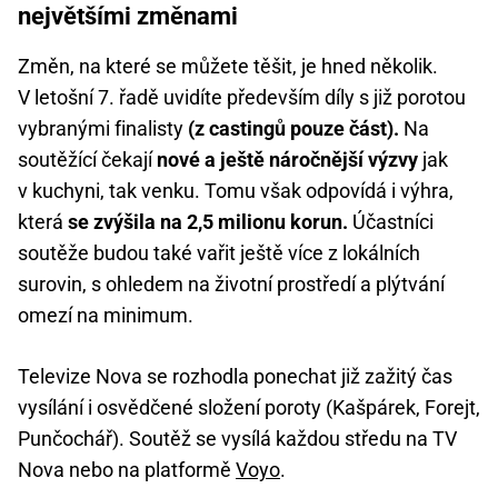
největšími změnami
Změn, na které se můžete těšit, je hned několik.
V letošní 7. řadě uvidíte především díly s již porotou
vybranými finalisty
(z castingů pouze část).
Na
soutěžící čekají
nové a ještě náročnější výzvy
jak
v kuchyni, tak venku. Tomu však odpovídá i výhra,
která
se zvýšila na 2,5 milionu korun.
Účastníci
soutěže budou také vařit ještě více z lokálních
surovin, s ohledem na životní prostředí a plýtvání
omezí na minimum.
Televize Nova se rozhodla ponechat již zažitý čas
vysílání i osvědčené složení poroty (Kašpárek, Forejt,
Punčochář). Soutěž se vysílá každou středu na TV
Nova nebo na platformě
Voyo
.