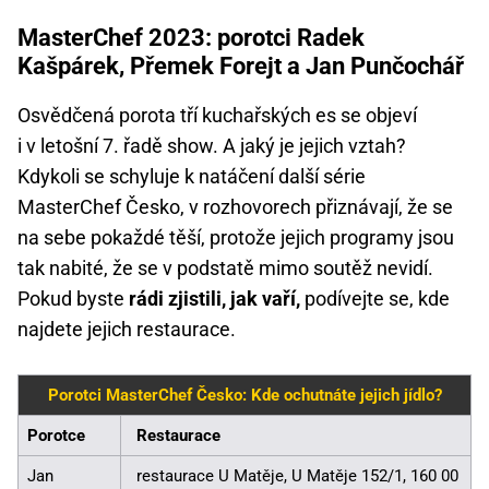
MasterChef 2023: porotci Radek
Kašpárek, Přemek Forejt a Jan Punčochář
Osvědčená porota tří kuchařských es se objeví
i v letošní 7. řadě show. A jaký je jejich vztah?
Kdykoli se schyluje k natáčení další série
MasterChef Česko, v rozhovorech přiznávají, že se
na sebe pokaždé těší, protože jejich programy jsou
tak nabité, že se v podstatě mimo soutěž nevidí.
Pokud byste
rádi zjistili, jak vaří,
podívejte se, kde
najdete jejich restaurace.
Porotci MasterChef Česko: Kde ochutnáte jejich jídlo?
Porotce
Restaurace
Jan
restaurace U Matěje, U Matěje 152/1, 160 00