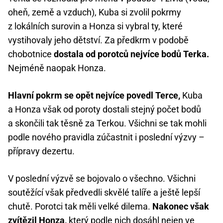
oheň, země a vzduch), Kuba si zvolil pokrmy
z lokálních surovin a Honza si vybral ty, které
vystihovaly jeho dětství. Za předkrm v podobě
chobotnice
dostala od porotců nejvíce bodů Terka.
Nejméně naopak Honza.
Hlavní pokrm se opět nejvíce povedl Terce,
Kuba
a Honza však od poroty dostali stejný počet bodů
a skončili tak těsně za Terkou. Všichni se tak mohli
podle nového pravidla zúčastnit i poslední výzvy –
přípravy dezertu.
V poslední výzvě se bojovalo o všechno. Všichni
soutěžící však předvedli skvělé talíře a ještě lepší
chutě. Porotci tak měli velké dilema.
Nakonec však
zvítězil Honza,
který podle nich dosáhl nejen ve