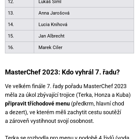
12.
Lukáš Šiml
13.
Anna Jarošová
14.
Lucia Knihová
15.
Jan Albrecht
16.
Marek Ciler
MasterChef 2023: Kdo vyhrál 7. řadu?
Ve velkém finále 7. řady pořadu MasterChef 2023
měla za úkol zbývající trojice (Terka, Honza a Kuba)
připravit tříchodové menu
(předkrm, hlavní chod
a dezert), ve kterém měli zachytit cestu soutěží
a zároveň vystihnout svojí osobnost.
Terka se rozhodla pro menu v podobě 4 živlů (voda,