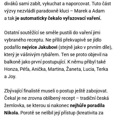
diváků sami zabít, vykuchat a naporcovat. Tuto část
výzvy nezvládli paradoxně kluci – Marek a Adam
a tak
je automaticky čekalo vyřazovací vaření.
Ostatní soutěžící se směle pustili do vaření jimi
vybraného receptu. Ne příliš překvapivě se jídlo
podařilo
nejvíce Jakubovi
(stejně jako v prvním díle),
který je vášnivým rybářem. Ten se proto objevil na
balkoně jako první postupující. K němu přibyl také
Honza, Péťa, Anička, Martina, Žaneta, Lucia, Terka
a Joy.
Zbývající finalisté museli o postup ještě zabojovat.
Čekal je ne zrovna oblíbený recept – tradiční česká
žemlovka, se kterou si nakonec
nejhůře poradila
Nikola.
Porotě se nelíbil její přístup (kreativita za