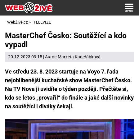
WebŽivě.cz
>
TELEVIZE
MasterChef Česko: Soutěžící a kdo
vypadl
20.12.2023 09:15 | Autor:
Markéta Kadeřábková
Ve středu 23. 8. 2023 startuje na Voyo 7. řada
nejoblíbenější kuchařské show MasterChef Česko.
Na TV Nova ji uvidíte o týden později. Přečtěte si,
kdo se letos „provařil“ do finále a jaké další novinky
na soutěžící i diváky čekají.