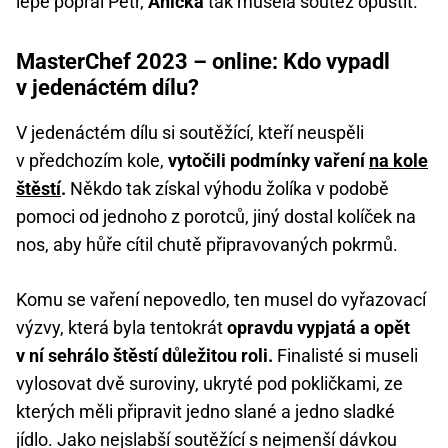
lépe popral Petr,
Anička
tak musela soutěž opustit.
MasterChef 2023 – online: Kdo vypadl
v jedenáctém dílu?
V jedenáctém dílu si soutěžící, kteří neuspěli
v předchozím kole,
vytočili podmínky vaření
na kole
štěstí
.
Někdo tak získal výhodu žolíka v podobě
pomoci od jednoho z porotců, jiný dostal kolíček na
nos, aby hůře cítil chutě připravovaných pokrmů.
Komu se vaření nepovedlo, ten musel do vyřazovací
výzvy, která byla tentokrát
opravdu vypjatá a opět
v ní sehrálo štěstí důležitou roli.
Finalisté si museli
vylosovat dvě suroviny, ukryté pod pokličkami, ze
kterých měli připravit jedno slané a jedno sladké
jídlo. Jako nejslabší soutěžící s nejmenší dávkou