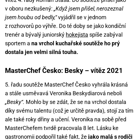
v oboru nezkušený:
„Když jsem přišel, nerozeznal
jsem houbu od bedly,“
vyjádřil se v jednom
z rozhovorů po výhře. Do té doby se jako kondiční
trenér a bývalý juniorský
hokejista
spíše zabýval
sportem a
na vrchol kuchařské soutěže ho prý
dostala jen velmi silná touha.
MasterChef Česko: Besky – vítěz 2021
5. řadu soutěže MasterChef Česko vyhrála krásná
a stále usměvavá Veronika Beskydiarová neboli
„Besky“.
Mohlo by se zdát, že se na vrchol dostala
díky svému talentu (což je určitě pravda), stojí za tím
ale také roky dřiny a učení. Veronika na sobě před
MasterChefem tvrdě pracovala 8 let. Lásku ke
gastronomii podpořil také fakt, že
jako malá s rodiči