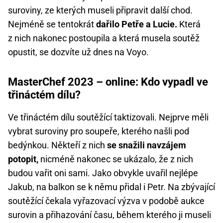
suroviny, ze kterých museli připravit další chod.
Nejméně se tentokrát
dařilo Petře a Lucie.
Která
z nich nakonec postoupila a která musela soutěž
opustit, se dozvíte už dnes na Voyo.
MasterChef 2023 – online: Kdo vypadl ve
třináctém dílu?
Ve třináctém dílu soutěžící taktizovali. Nejprve měli
vybrat suroviny pro soupeře, kterého našli pod
bedýnkou. Někteří z nich
se snažili navzájem
potopit,
nicméně nakonec se ukázalo, že z nich
budou vařit oni sami. Jako obvykle uvařil nejlépe
Jakub, na balkon se k němu přidal i Petr. Na zbývající
soutěžící čekala vyřazovací výzva v podobě aukce
surovin a přihazování času, během kterého ji museli