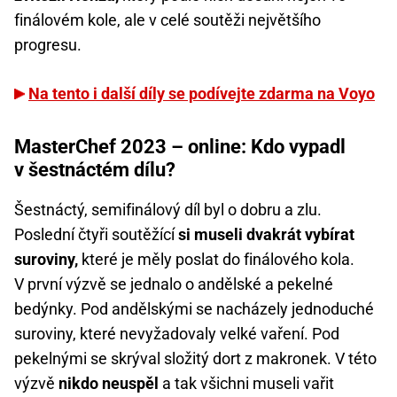
finálovém kole, ale v celé soutěži největšího
progresu.
Na tento i další díly se podívejte zdarma na Voyo
MasterChef 2023 – online: Kdo vypadl
v šestnáctém dílu?
Šestnáctý, semifinálový díl byl o dobru a zlu.
Poslední čtyři soutěžící
si museli dvakrát vybírat
suroviny,
které je měly poslat do finálového kola.
V první výzvě se jednalo o andělské a pekelné
bedýnky. Pod andělskými se nacházely jednoduché
suroviny, které nevyžadovaly velké vaření. Pod
pekelnými se skrýval složitý dort z makronek. V této
výzvě
nikdo neuspěl
a tak všichni museli vařit