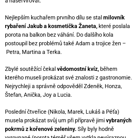
a naservírovat.
Nejlepším kuchařem prvního dílu se stal
milovník
rybaření Jakub a kosmetička Žaneta,
které poslala
porota na balkon bez váhání. Do dalšího kola
postoupil bez problémů také Adam a trojice žen –
Petra, Martina a Terka.
Zbylé soutěžící čekal
vědomostní kvíz,
během
kterého museli prokázat své znalosti z gastronomie.
Nejrychleji a správně odpověděl Zdeněk, Honza,
Štefan, Anička, Joy a Lucia.
Poslední čtveřice (Nikola, Marek, Lukáš a Péťa)
musela prokázat svůj um při přípravě jimi
vybraných
pokrmů z kořenové zeleniny.
Síly byly hodně
vyrovnané (porota téměř všem vytkla nevýraznou