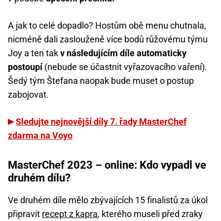
A jak to celé dopadlo? Hostům obě menu chutnala,
nicméně dali zaslouženě více bodů růžovému týmu
Joy a ten tak
v následujícím díle automaticky
postoupí
(nebude se účastnit vyřazovacího vaření).
Šedý tým Štefana naopak bude muset o postup
zabojovat.
Sledujte nejnovější díly 7. řady MasterChef
zdarma na Voyo
MasterChef 2023 – online: Kdo vypadl ve
druhém dílu?
Ve druhém díle mělo zbývajících 15 finalistů za úkol
připravit
recept z kapra
, kterého museli před zraky