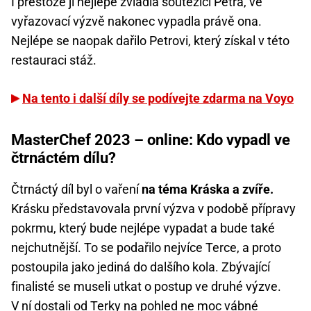
I přestože ji nejlépe zvládla soutěžící Petra, ve
vyřazovací výzvě nakonec vypadla právě ona.
Nejlépe se naopak dařilo Petrovi, který získal v této
restauraci stáž.
Na tento i další díly se podívejte zdarma na Voyo
MasterChef 2023 – online: Kdo vypadl ve
čtrnáctém dílu?
Čtrnáctý díl byl o vaření
na téma Kráska a zvíře.
Krásku představovala první výzva v podobě přípravy
pokrmu, který bude nejlépe vypadat a bude také
nejchutnější. To se podařilo nejvíce Terce, a proto
postoupila jako jediná do dalšího kola. Zbývající
finalisté se museli utkat o postup ve druhé výzve.
V ní dostali od Terky na pohled ne moc vábné