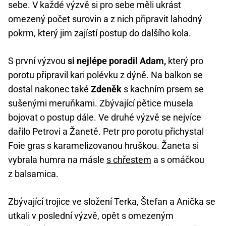
sebe. V každé výzvě si pro sebe měli ukrást
omezený počet surovin a z nich připravit lahodný
pokrm, který jim zajístí postup do dalšího kola.
S první výzvou
si nejlépe poradil Adam,
který pro
porotu připravil kari polévku z dýně. Na balkon se
dostal nakonec také
Zdeněk
s kachním prsem se
sušenými meruňkami. Zbývající pětice musela
bojovat o postup dále. Ve druhé výzvě se nejvíce
dařilo Petrovi a Žanetě. Petr pro porotu přichystal
Foie gras s karamelizovanou hruškou. Žaneta si
vybrala humra na másle
s chřestem
a s omáčkou
z balsamica.
Zbývající trojice ve složení Terka, Štefan a Anička se
utkali v poslední výzvě, opět s omezeným