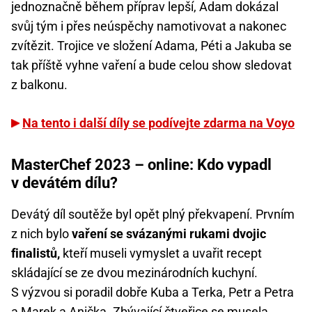
jednoznačně během příprav lepší, Adam dokázal
svůj tým i přes neúspěchy namotivovat a nakonec
zvítězit. Trojice ve složení Adama, Péti a Jakuba se
tak příště vyhne vaření a bude celou show sledovat
z balkonu.
Na tento i další díly se podívejte zdarma na Voyo
MasterChef 2023 – online: Kdo vypadl
v devátém dílu?
Devátý díl soutěže byl opět plný překvapení. Prvním
z nich bylo
vaření se svázanými rukami dvojic
finalistů,
kteří museli vymyslet a uvařit recept
skládající se ze dvou mezinárodních kuchyní.
S výzvou si poradil dobře Kuba a Terka, Petr a Petra
a Marek a Anička. Zbývající čtveřice se musela