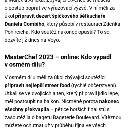
o postup poprat ve vyřazovací výzvě. V ní měli za
úkol
připravit dezert špičkového šéfkuchaře
Daniela Combiho,
který působí v restauraci
Zdeňka
Pohlreicha
. Kdo soutěž nakonec opustil? To se
dozvíte již dnes na Voyo.
MasterChef 2023 – online: Kdo vypadl
v osmém dílu?
V osmém dílu měli za úkol zbývající soutěžící
připravit nejlepší street food
(rychlé občerstvení).
Utkali se ve dvojicích a ten, který připravil jídlo lépe,
měl postoupit na balkon. Nicméně porota
nakonec
všechny překvapila
– pětice horších finalistů si
zasoutěžila o bagetu Bageterie Boulevard. Vítěznou
můžete ochutnat už v průběhu října ve všech