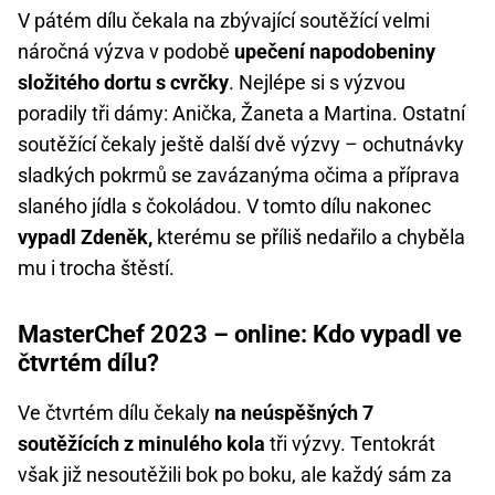
V pátém dílu čekala na zbývající soutěžící velmi
náročná výzva v podobě
upečení napodobeniny
složitého dortu s cvrčky
. Nejlépe si s výzvou
poradily tři dámy: Anička, Žaneta a Martina. Ostatní
soutěžící čekaly ještě další dvě výzvy – ochutnávky
sladkých pokrmů se zavázanýma očima a příprava
slaného jídla s čokoládou. V tomto dílu nakonec
vypadl Zdeněk,
kterému se příliš nedařilo a chyběla
mu i trocha štěstí.
MasterChef 2023 – online: Kdo vypadl ve
čtvrtém dílu?
Ve čtvrtém dílu čekaly
na neúspěšných 7
soutěžících z minulého kola
tři výzvy. Tentokrát
však již nesoutěžili bok po boku, ale každý sám za