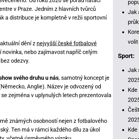
Svěceného. Od roku 2020 se pořad natáčí
popu
entre v Praze. Jedním z hlavních tvůrců
Jak 
k a distribuce je kompletně v režii sportovní
průk
Kore
voli
 aktuální dění z
nejvyšší české fotbalové
cí novinka, nebo zajímavost napříč celým
Sport:
 bez odezvy.
Jak 
 show svého druhu u nás
, samotný koncept je
202
 (Německo, Anglie). Název je odvozený od
Kde 
 se zejména v uplynulých letech prezentovala
2025
Češt
202
romě známých osobností nejen z fotbalového
Kde 
vský. Ten má v rámci každého dílu za úkol
ty, včetně úsměvného výroku.