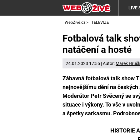
LIVE
WebŽivě.cz
>
TELEVIZE
Fotbalová talk sho
natáčení a hosté
24.01.2023 17:55 | Autor:
Marek Hruš
Zábavná fotbalová talk show Ti
nejnovějšímu dění na českých a
Moderátor Petr Svěcený se svý
situace i výkony. To vše v uvo
a špetky sarkasmu. Podrobnost
HISTORIE 