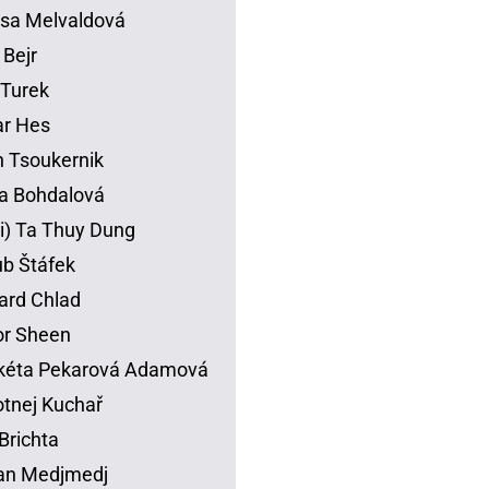
sa Melvaldová
 Bejr
p Turek
ar Hes
 Tsoukernik
na Bohdalová
li) Ta Thuy Dung
b Štáfek
ard Chlad
or Sheen
kéta Pekarová Adamová
tnej Kuchař
Brichta
an Medjmedj