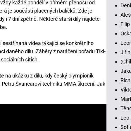
 vždy každé pondělí v přímém přenosu od
Deni
erá je součástí placených balíčků. Zde je
Aleš
i 7 dní zpětně. Některé starší díly najdete
Fili
ube.
Osk
Leon
i sestříhaná videa týkající se konkrétního
mci daného dílu. Záběry z natáčení pořadu Tiki-
Jiři
sociálních sítích.
(Chi
Jaku
te na ukázku z dílu, kdy český olympionik
Rich
 Petru Švancarovi
techniku MMA škrcení
. Jak
Vikt
Mar
Těho
Leo 
Sofi