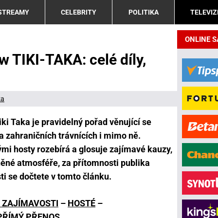
 STREAMY
CELEBRITY
POLITIKA
TELEVIZ
ONLINE 
w TIKI-TAKA: celé díly,
ka
ki Taka je pravidelný pořad věnující se
 zahraničních trávnících i mimo ně.
mi hosty rozebírá a glosuje zajímavé kauzy,
lněné atmosféře, za přítomnosti publika
i se dočtete v tomto článku.
A ZAJÍMAVOSTI
–
HOSTÉ
–
PŘÍMÝ PŘENOS