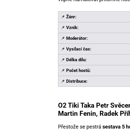
📌
Žánr:
📌
Vznik:
📌
Moderátor:
📌
Vysílací čas:
📌
Délka dílu:
📌
Počet hostů:
📌
Distribuce:
O2 Tiki Taka Petr Svěce
Martin Fenin, Radek Pří
Přestože se pestrá
sestava 5 h