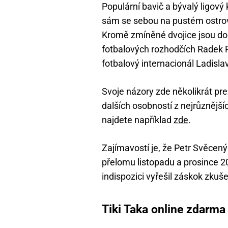
Populární bavič a bývalý ligov
sám se sebou na pustém ostrov
Kromě zmíněné dvojice jsou do
fotbalových rozhodčích Radek P
fotbalový internacionál Ladisla
Svoje názory zde několikrát pr
dalších osobností z nejrůznějš
najdete například
zde
.
Zajímavostí je, že Petr Svěcen
přelomu listopadu a prosince 2
indispozici vyřešil záskok zku
Tiki Taka online zdarma