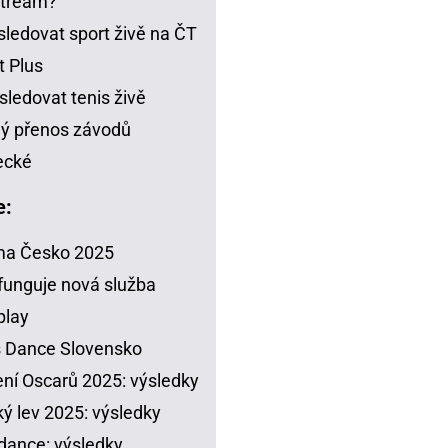
stream?
sledovat sport živě na ČT
t Plus
sledovat tenis živě
ý přenos závodů
ecké
e:
ma Česko 2025
funguje nová služba
play
s Dance Slovensko
ení Oscarů 2025: výsledky
ý lev 2025: výsledky
dance: výsledky