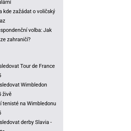
lární
a kde zažádat o voličský
az
spondenční volba: Jak
t ze zahraničí?
sledovat Tour de France
5
sledovat Wimbledon
 živě
í tenisté na Wimbledonu
5
sledovat derby Slavia -