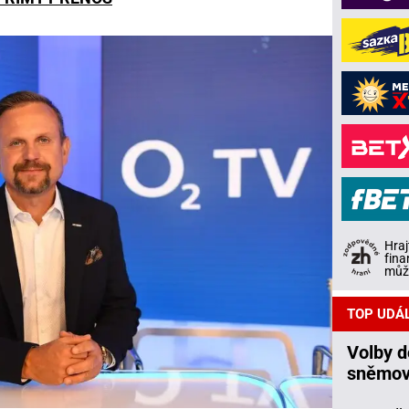
Hraj
fina
může
TOP UDÁ
Volby 
sněmov