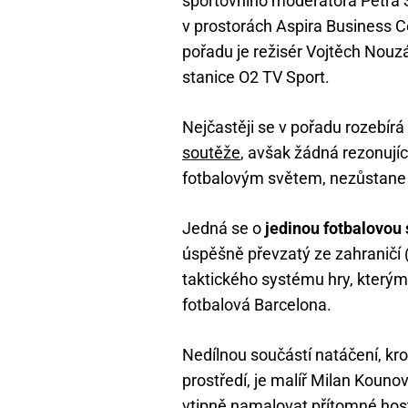
sportovního moderátora Petra 
v prostorách Aspira Business C
pořadu je režisér Vojtěch Nouzá
stanice O2 TV Sport.
Nejčastěji se v pořadu rozebírá
soutěže
, avšak žádná rezonují
fotbalovým světem, nezůstane
Jedná se o
jedinou fotbalovou
úspěšně převzatý ze zahraničí
taktického systému hry, kterým
fotbalová Barcelona.
Nedílnou součástí natáčení, k
prostředí, je malíř Milan Kouno
vtipně namalovat přítomné hos