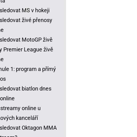
ta
sledovat MS v hokeji
sledovat živé přenosy
ne
sledovat MotoGP živě
y Premier League živě
ne
ule 1: program a přímý
nos
sledovat biatlon dnes
 online
 streamy online u
ových kanceláří
 sledovat Oktagon MMA