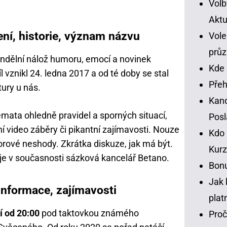
Volb
Aktu
ní, historie, význam názvu
Vole
prů
ndělní nálož humoru, emocí a novinek
Kde 
íl vznikl 24. ledna 2017 a od té doby se stal
Přeh
tury u nás.
Kand
témata ohledně pravidel a sporných situací,
Pos
rní video záběry či pikantní zajímavosti. Nouze
Kdo 
rové neshody. Zkrátka diskuze, jak má být.
Kurz
 je v současnosti sázková kancelář Betano.
Bonu
Jak 
 informace, zajímavosti
plat
í od 20:00
pod taktovkou známého
Proč