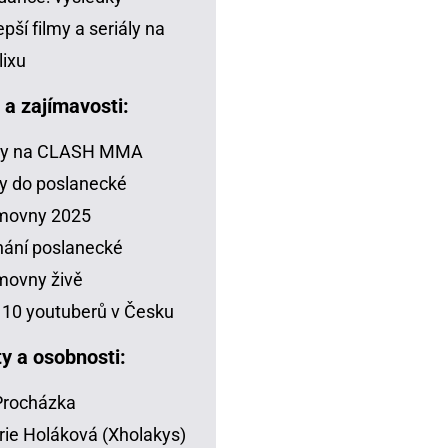
epší filmy a seriály na
lixu
a a zajímavosti:
zy na CLASH MMA
y do poslanecké
movny 2025
ání poslanecké
movny živě
10 youtuberů v Česku
ty a osobnosti:
 Procházka
rie Holáková (Xholakys)