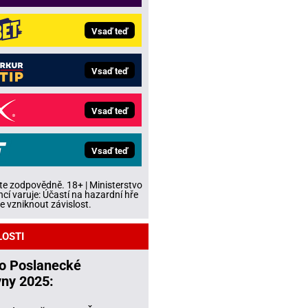
Vsaď teď
Vsaď teď
Vsaď teď
Vsaď teď
te zodpovědně. 18+ | Ministerstvo
ncí varuje: Účastí na hazardní hře
 vzniknout závislost.
LOSTI
do Poslanecké
ny 2025: