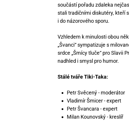
součástí pořadu zdaleka nejčast
stali tradičními diskutéry, kteř
i do názorového sporu.
Vzhledem k minulosti obou někd
„Švanci“ sympatizuje s milovan
srdce „Šmícy tluče“ pro Slavii 
nadhled i smysl pro humor.
Stálé tváře Tiki-Taka:
Petr Svěcený - moderátor
Vladimír Šmicer - expert
Petr Švancara - expert
Milan Kounovský - kreslíř