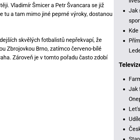
live
ěji. Vladimír Šmicer a Petr Švancara se již
Jak 
í se tu a tam mimo jiné peprné výroky, dostanou
spor
Kde 
ejších skvělých fotbalistů nepřekvapí, že
Přím
ou Zbrojovkou Brno, zatímco červeno-bílé
Led
Praha. Zároveň je v tomto pořadu často zdobí
Televiz
Far
Jak 
One
Let'
Udíl
Česk
Star