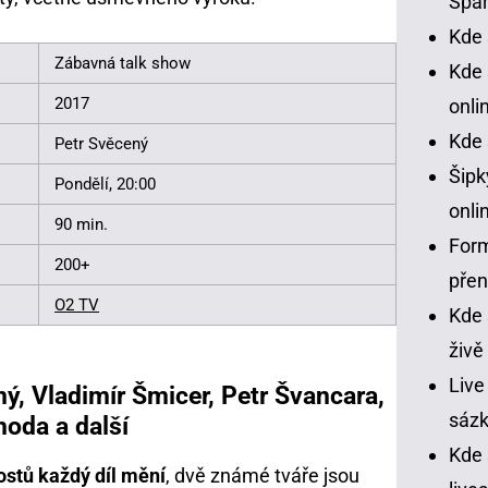
Spar
Kde 
Zábavná talk show
Kde 
2017
onli
Kde 
Petr Svěcený
Šipk
Pondělí, 20:00
onli
90 min.
Form
200+
pře
O2 TV
Kde 
živě
Live
ný, Vladimír Šmicer, Petr Švancara,
sázk
hoda a další
Kde
ostů každý díl mění
, dvě známé tváře jsou