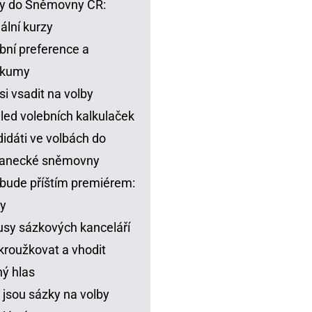
y do Sněmovny ČR:
ální kurzy
bní preference a
zkumy
si vsadit na volby
led volebních kalkulaček
idáti ve volbách do
lanecké sněmovny
bude příštím premiérem:
y
sy sázkových kanceláří
kroužkovat a vhodit
ný hlas
 jsou sázky na volby