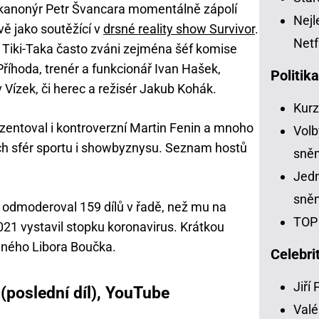
ý kanonýr Petr Švancara momentálně zápolí
Nejl
ě jako soutěžící v
drsné reality show Survivor
.
Netf
 Tiki-Taka často zváni zejména šéf komise
říhoda, trenér a funkcionář Ivan Hašek,
Politik
v Vízek, či herec a režisér Jakub Kohák.
Kur
ezentoval i kontroverzní Martin Fenin a mnoho
Volb
ích sfér sportu i showbyznysu. Seznam hostů
sně
Jedn
sně
ý odmoderoval 159 dílů v řadě, než mu na
TOP 
021 vystavil stopku koronavirus. Krátkou
šeného Libora Boučka.
Celebri
Jiří
 (poslední díl), YouTube
Valé