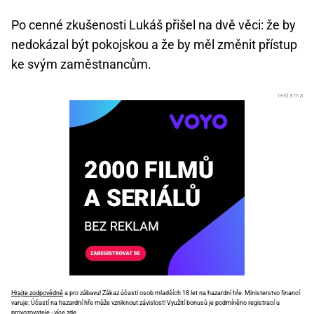
Po cenné zkušenosti Lukáš přišel na dvě věci: že by
nedokázal být pokojskou a že by měl změnit přístup
ke svým zaměstnancům.
Hrajte zodpovědně
a pro zábavu! Zákaz účasti osob mladších 18 let na hazardní hře. Ministerstvo financí
varuje: Účastí na hazardní hře může vzniknout závislost! Využití bonusů je podmíněno registrací u
provozovatele -
více zde
.