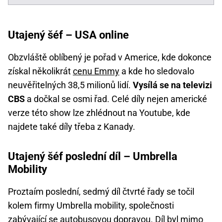
Utajený šéf – USA online
Obzvláště oblíbený je pořad v Americe, kde dokonce
získal několikrát
cenu Emmy
a kde ho sledovalo
neuvěřitelných 38,5 milionů lidí.
Vysílá se na televizi
CBS
a dočkal se osmi řad. Celé díly nejen americké
verze této show lze zhlédnout na Youtube, kde
najdete také díly třeba z Kanady.
Utajený šéf poslední díl – Umbrella
Mobility
Proztaím poslední, sedmý díl čtvrté řady se točil
kolem firmy Umbrella mobility, společnosti
zabývající se autobusovou dopravou. Díl byl mimo