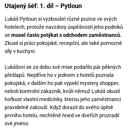
Utajený šéf: 1. díl – Pytloun
Lukáš Pytloun si vyzkoušel různé pozice ve svých
hotelech, protože navzdory úspěšnosti jeho podniků
se
musel často potýkat s odchodem zaměstnanců.
Zkusil si práci pokojské, recepční, ale také pomocné
síly v kuchyni.
Lukášovi se za dobu své mise podařilo pár pěkných
přešlapů. Nejdříve ho v jednom z hotelů poznala
pokojská, v dalším ho pak vypekl mystery shopper,
neboli kontrolní zákazník, kvůli němuž Lukáš okusil
hořkost vlastní medicínky, kterou jeho zaměstnanci
pravidelně zakouší. Když dorazil do svého úplně
prvního hotelu, nechtěně hned ve dveřích prozradil
své jméno.