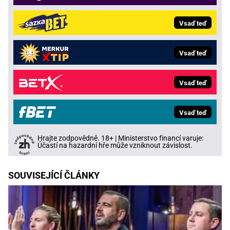
Vsaď teď
Vsaď teď
Vsaď teď
Vsaď teď
Hrajte zodpovědně. 18+ | Ministerstvo financí varuje:
Účastí na hazardní hře může vzniknout závislost.
SOUVISEJÍCÍ ČLÁNKY