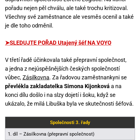
pořadu nejen pěl chválu, ale také trochu kritizoval.
Všechny své zaměstnance ale vesměs ocenil a také
je dle toho odměnil.
➤SLEDUJTE POŘAD Utajený šéf NA VOYO
V třetí řadě účinkovala také přepravní společnost,
a jedna z nejúspěšnějších českých společností
vůbec,
Zásilkovna
. Za řadovou zaměstnankyni se
převlékla zakladatelka Simona Kijonková
a na
konci dílu došlo i na slzy dojetí i šoku, když se
ukázalo, že milá Libuška byla ve skutečnosti šéfová.
Společnosti 3. řady
1. díl – Zásilkovna (přepravní společnost)