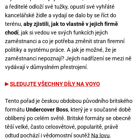
a ředitelé odloží své tužky, opustí své vyhřáté
kancelářské židle a vydají se dalo by se říct do
terénu,
aby zjistili, jak to vlastně v jejich firmě
chodí
, jak si vedou ve svých funkcích jejich
zaměstnanci a co je potřeba změnit stran firemní
politiky a systému práce. A jak je možné, že je
zaměstnanci nepoznají? Jejich nadřízení se mezi ně
vydávají v důmyslném přestrojení.
SLEDUJTE VŠECHNY DÍLY NA VOYO
Tento pořad je českou obdobou původního britského
formátu
Undercover Boss
, který je v současné době
oblíbený po celém světě. Britské formáty se obecně
těší velké, často celosvětové, popularitě, právě
odtud pochází i vědomostní soutěž
Na lovu
.