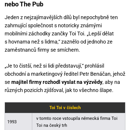
nebo The Pub
Jeden z nejzajímavějších dílů byl nepochybně ten
zahrnující společnost s notoricky známými
mobilními záchodky zančky Toi Toi. „Lepší dělat
s hovnama než s lidma,“ zaznělo od jednoho ze
zaměstnanců firmy se smíchem.
„Je to čistší, než si lidi představují,“ prohlásil
obchodní a marketingový ředitel Petr Benáčan, jehož
se
majitel firmy rozhodl vyslat na výzvědy
, aby na
různých pozicích zjišťoval, jak to všechno šlape.
Toi Toi v číslech
v tomto roce vstoupila německá firma Toi
1993
Toi na český trh