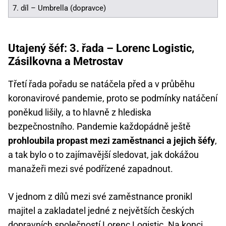
7. díl – Umbrella (dopravce)
Utajený šéf: 3. řada – Lorenc Logistic,
Zásilkovna a Metrostav
Třetí řada pořadu se natáčela před a v průběhu
koronavirové pandemie, proto se podmínky natáčení
poněkud lišily, a to hlavně z hlediska
bezpečnostního. Pandemie každopádně ještě
prohloubila propast mezi zaměstnanci a jejich šéfy
,
a tak bylo o to zajímavější sledovat, jak dokážou
manažeři mezi své podřízené zapadnout.
V jednom z dílů mezi své zaměstnance pronikl
majitel a zakladatel jedné z největších českých
dopravních společností Lorenc Logistic. Na konci