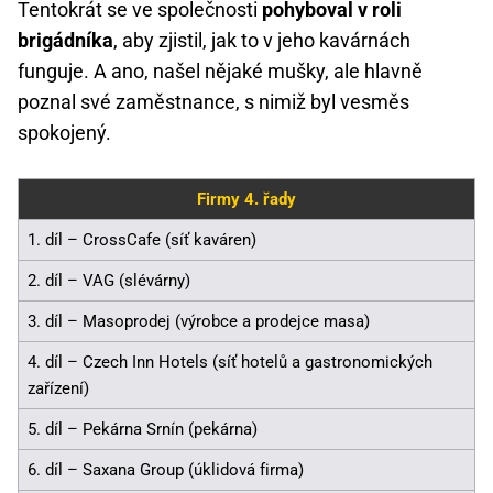
Tentokrát se ve společnosti
pohyboval v roli
brigádníka
, aby zjistil, jak to v jeho kavárnách
funguje. A ano, našel nějaké mušky, ale hlavně
poznal své zaměstnance, s nimiž byl vesměs
spokojený.
Firmy 4. řady
1. díl – CrossCafe (síť kaváren)
2. díl – VAG (slévárny)
3. díl – Masoprodej (výrobce a prodejce masa)
4. díl – Czech Inn Hotels (síť hotelů a gastronomických
zařízení)
5. díl – Pekárna Srnín (pekárna)
6. díl – Saxana Group (úklidová firma)