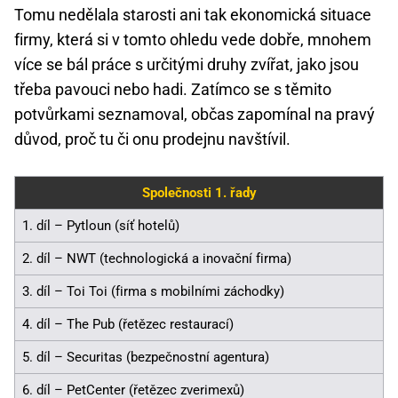
Tomu nedělala starosti ani tak ekonomická situace
firmy, která si v tomto ohledu vede dobře, mnohem
více se bál práce s určitými druhy zvířat, jako jsou
třeba pavouci nebo hadi. Zatímco se s těmito
potvůrkami seznamoval, občas zapomínal na pravý
důvod, proč tu či onu prodejnu navštívil.
Společnosti 1. řady
1. díl – Pytloun (síť hotelů)
2. díl – NWT (technologická a inovační firma)
3. díl – Toi Toi (firma s mobilními záchodky)
4. díl – The Pub (řetězec restaurací)
5. díl – Securitas (bezpečnostní agentura)
6. díl – PetCenter (řetězec zverimexů)