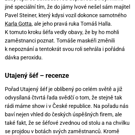
jiné speciální tím, že do jámy lvové nešel sám majitel
Pavel Steiner, který kdysi vozil dokonce samotného
Karla Gotta
, ale jeho pravá ruka Tomáš Halla.
K tomuto kroku šéfa vedly obavy, že by ho mohli
zaměstnanci poznat. Tomáše maskéři změnili
k nepoznání a tentokrát svou roli sehrála i pořádná
dávka peroxidu.
Utajený šéf – recenze
Pořad Utajený šéf je oblíbený po celém světě a již
odvysílaná čtvrtá řada svědčí o tom, že stejně tak
rádi máme show i v České republice. Na pořadu nás
baví nejen vhled do českých úspěšných firem, ale
také fakt, že se šéfové zvednou od stolu a na chvilku
se projdou v botách svých zaměstnanců. Kromě