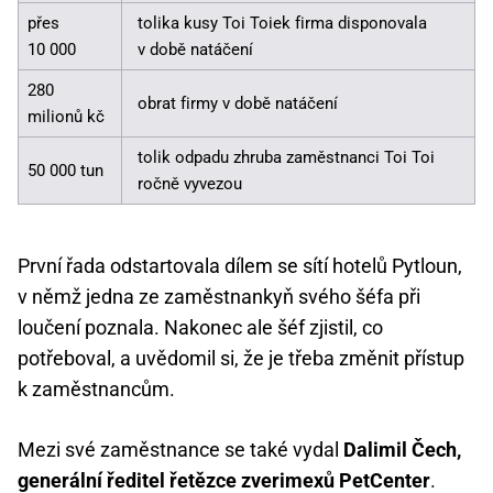
přes
tolika kusy Toi Toiek firma disponovala
10 000
v době natáčení
280
obrat firmy v době natáčení
milionů kč
tolik odpadu zhruba zaměstnanci Toi Toi
50 000 tun
ročně vyvezou
První řada odstartovala dílem se sítí hotelů Pytloun,
v němž jedna ze zaměstnankyň svého šéfa při
loučení poznala. Nakonec ale šéf zjistil, co
potřeboval, a uvědomil si, že je třeba změnit přístup
k zaměstnancům.
Mezi své zaměstnance se také vydal
Dalimil Čech,
generální ředitel řetězce zverimexů PetCenter
.