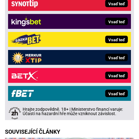
Vsaď teď
Vsaď teď
Vsaď teď
Vsaď teď
Vsaď teď
Vsaď teď
Hrajte zodpovědně. 18+ | Ministerstvo financí varuje:
Účastí na hazardní hře může vzniknout závislost.
SOUVISEJÍCÍ ČLÁNKY