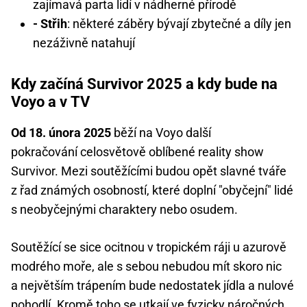
zajímavá parta lidí v nádherné přírodě
- Střih
: některé záběry bývají zbytečné a díly jen
nezáživně natahují
Kdy začíná Survivor 2025 a kdy bude na
Voyo a v TV
Od 18. února 2025
běží na Voyo další
pokračování celosvětově oblíbené reality show
Survivor. Mezi soutěžícími budou opět slavné tváře
z řad známých osobností, které doplní "obyčejní" lidé
s neobyčejnými charaktery nebo osudem.
Soutěžící se sice ocitnou v tropickém ráji u azurově
modrého moře, ale s sebou nebudou mít skoro nic
a největším trápením bude nedostatek jídla a nulové
pohodlí. Kromě toho se utkají ve fyzicky náročných