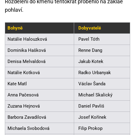
Rozdělení do kmenů tentokrát proběhlo na záklaě
pohlaví.
Bohyně
Dobyvatelé
Natálie Halouzková
Pavel Tóth
Dominika Hašková
Renne Dang
Denisa Melvaldová
Jakub Kotek
Natálie Kotková
Radko Urbanyak
Kate Matl
Václav Šanda
Anna Pačesová
Michael Skalický
Zuzana Hejnová
Daniel Pavliš
Barbora Zavadilová
Josef Kořínek
Michaela Svobodová
Filip Prokop