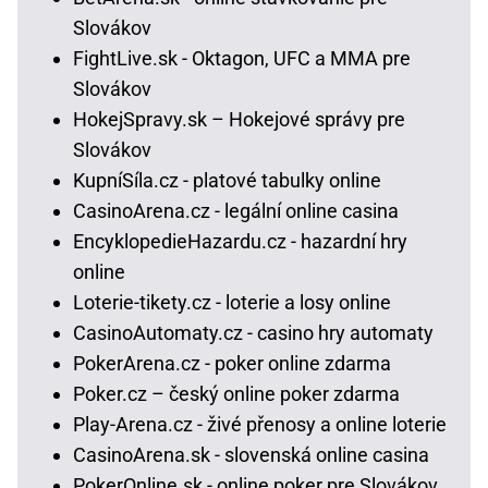
Slovákov
FightLive.sk - Oktagon, UFC a MMA pre
Slovákov
HokejSpravy.sk – Hokejové správy pre
Slovákov
KupníSíla.cz - platové tabulky online
CasinoArena.cz - legální online casina
EncyklopedieHazardu.cz - hazardní hry
online
Loterie-tikety.cz - loterie a losy online
CasinoAutomaty.cz - casino hry automaty
PokerArena.cz - poker online zdarma
Poker.cz – český online poker zdarma
Play-Arena.cz - živé přenosy a online loterie
CasinoArena.sk - slovenská online casina
PokerOnline.sk - online poker pre Slovákov