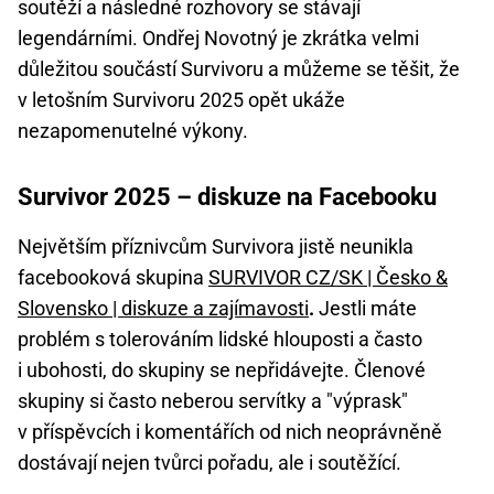
soutěží a následné rozhovory se stávají
legendárními. Ondřej Novotný je zkrátka velmi
důležitou součástí Survivoru a můžeme se těšit, že
v letošním Survivoru 2025 opět ukáže
nezapomenutelné výkony.
Survivor 2025 – diskuze na Facebooku
Největším příznivcům Survivora jistě neunikla
facebooková skupina
SURVIVOR CZ/SK | Česko &
Slovensko | diskuze a zajímavosti
.
Jestli máte
problém s tolerováním lidské hlouposti a často
i ubohosti, do skupiny se nepřidávejte. Členové
skupiny si často neberou servítky a "výprask"
v příspěvcích i komentářích od nich neoprávněně
dostávají nejen tvůrci pořadu, ale i soutěžící.