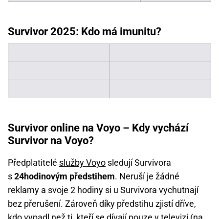
Survivor 2025: Kdo má imunitu?
Survivor online na Voyo – Kdy vychází
Survivor na Voyo?
Předplatitelé
služby Voyo
sledují Survivora
s
24hodinovým předstihem
. Neruší je žádné
reklamy a svoje 2 hodiny si u Survivora vychutnají
bez přerušení. Zároveň díky předstihu zjistí dříve,
kdo vypadl než ti, kteří se dívají pouze v televizi (na