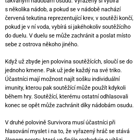
takvaným nádobám osudu. Vyřazený si vybírá
s několika nádob, a pokud se v nádobě nachází
červená tekutina reprezentující krev, v soutěži končí,
pokud je v ní voda, vybírá si jakéhokoliv soutěžícího
do duelu. V duelu se může zachránit a poslat místo
sebe z ostrova někoho jiného.
Když už zbyde jen polovina soutěžících, sloučí se do
jednoho kmene. Pak už jede každý na své triko.
Účastníci mají možnost najít sošku individuální
imunity, kterou pak soutěžící může použít kdykoli
během hry. Soutěžící, kterému ostatní odhlasovali
konec se opět může zachránit díky nádobám osudu.
V druhé polovině Survivora musí účastníci při
hlasování myslet i na to, že vyřazený hráč se stává
členem poroty, která ve finále rozhoduje o vítězi.