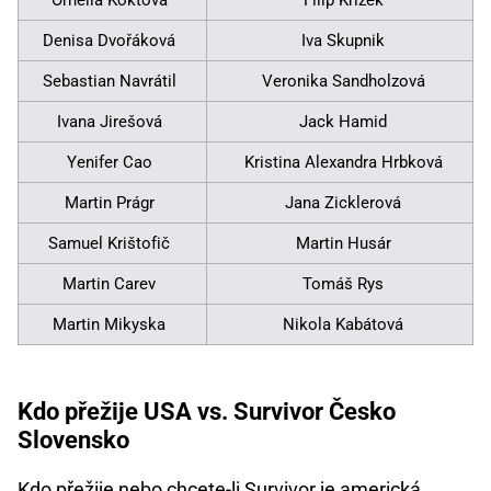
Denisa Dvořáková
Iva Skupnik
Sebastian Navrátil
Veronika Sandholzová
Ivana Jirešová
Jack Hamid
Yenifer Cao
Kristina Alexandra Hrbková
Martin Prágr
Jana Zicklerová
Samuel Krištofič
Martin Husár
Martin Carev
Tomáš Rys
Martin Mikyska
Nikola Kabátová
Kdo přežije USA vs. Survivor Česko
Slovensko
Kdo přežije nebo chcete-li Survivor je americká