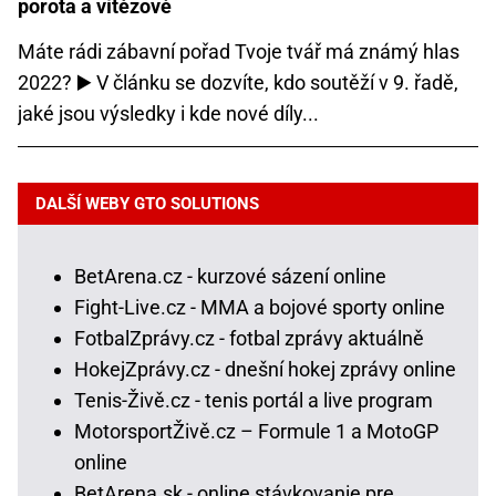
porota a vítězové
Máte rádi zábavní pořad Tvoje tvář má známý hlas
2022? ▶️ V článku se dozvíte, kdo soutěží v 9. řadě,
jaké jsou výsledky i kde nové díly...
DALŠÍ WEBY GTO SOLUTIONS
BetArena.cz - kurzové sázení online
Fight-Live.cz - MMA a bojové sporty online
FotbalZprávy.cz - fotbal zprávy aktuálně
HokejZprávy.cz - dnešní hokej zprávy online
Tenis-Živě.cz - tenis portál a live program
MotorsportŽivě.cz – Formule 1 a MotoGP
online
BetArena.sk - online stávkovanie pre