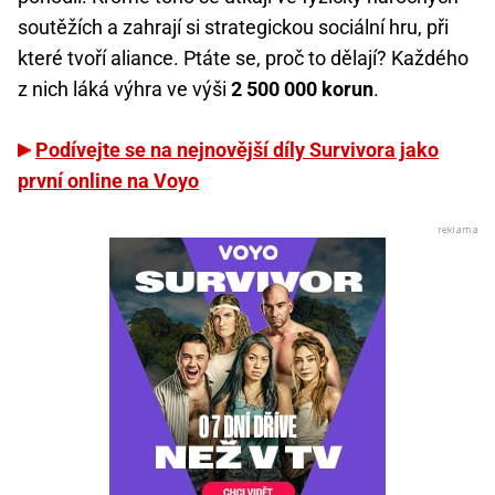
soutěžích a zahrají si strategickou sociální hru, při
které tvoří aliance. Ptáte se, proč to dělají? Každého
z nich láká výhra ve výši
2 500 000 korun
.
Podívejte se na nejnovější díly Survivora jako
první online na Voyo