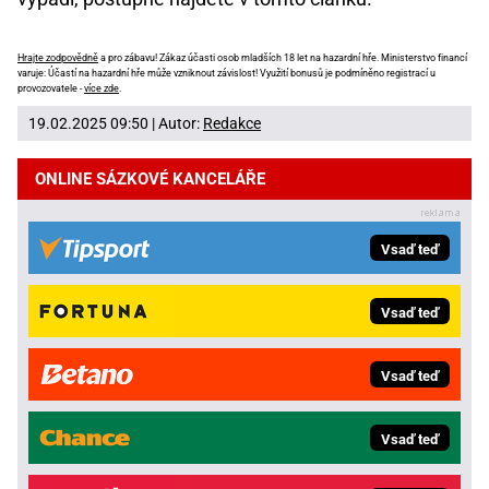
Hrajte zodpovědně
a pro zábavu! Zákaz účasti osob mladších 18 let na hazardní hře. Ministerstvo financí
varuje: Účastí na hazardní hře může vzniknout závislost! Využití bonusů je podmíněno registrací u
provozovatele -
více zde
.
19.02.2025 09:50 | Autor:
Redakce
ONLINE SÁZKOVÉ KANCELÁŘE
Vsaď teď
Vsaď teď
Vsaď teď
Vsaď teď