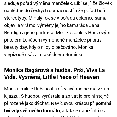
sleduje pořad
Výměna manželek
. Líbí se jí, že člověk
nahlédne do českých domácností a že pořad boří
stereotypy. Minulý rok se v pořadu dokonce sama
objevila v rámci výměny jejího kamaráda Jana
Bendiga a jeho partnera. Monika spolu s Honzovým
přítelem Lukášem vyměněné manželce připravili
beauty day, kdy o ni bylo pečováno. Monika
v epizodě ukázala také dceru Ruminku.
Monika Bagárová a hudba. Prší, Viva La
Vida, Vysněná, Little Piece of Heaven
Monika miluje RnB, soul a díky své rodině má vztah
k jazzu. S hudbou vyrůstala a zpívat je pro ni stejně
přirozené jako dýchat. Navíc svou krásou
připomíná
hvězdy světového formátu
, a tak se nabízí otázka,