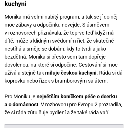
kuchyni
Monika má velmi nabitý program, a tak se jí do něj
moc zábavy a odpočinku nevejde. S úsměvem
v rozhovorech přiznávala, že teprve teď když má
dítě, může s klidným svědomím říct, že skutečně
nestíhá a směje se dobám, kdy to tvrdila jako
bezdětná. Monika si přesto sem tam dopřeje
dovolenou, na které si odpočine. Cestování si moc
užívá a stejně tak
miluje českou kuchyni
. Ráda si dá
koprovku nebo řízek s bramborovým salátem.
Pro Moniku je
největším koníčkem péče o dcerku
a o domácnost
. V rozhovoru pro Evropu 2 prozradila,
že si ráda zútulňuje bydlení a že také ráda vaří.