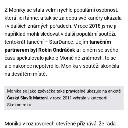
Z Moniky se stala velmi rychle populární osobnost,
která lidi táhne, a tak se za dobu své kariéry ukázala
i v dalších známých pořadech. V roce 2018 jsme ji
například mohli sledovat v další populární soutěži,
tentokrát taneční –
StarDance
. Jejím
tanečním
partnerem byl Robin Ondráček
a i o něm se svého
času spekulovalo jako o Moničině známosti, to se
ale nakonec nepotvrdilo. Monika v soutěži skončila
na desátém místě.
Monika se jako zpěvačka také pravidelně ukazuje na anketě
Český Slavík Mattoni
, v roce 2011 vyhrála v kategorii
Skokan roku.
Monika v rozhovorech otevřeně přiznává, že ráda