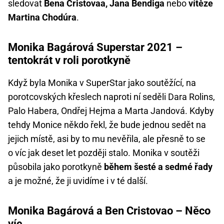
sledovat
Bena Cristovaa, Jana Bendiga
nebo
vítěze
Martina Chodúra
.
Monika Bagárová Superstar 2021 –
tentokrát v roli porotkyně
Když byla Monika v SuperStar jako soutěžící, na
porotcovských křeslech naproti ní seděli Dara Rolins,
Palo Habera, Ondřej Hejma a Marta Jandová. Kdyby
tehdy Monice někdo řekl, že bude jednou sedět na
jejich místě, asi by to mu nevěřila, ale přesně to se
o víc jak deset let později stalo. Monika v soutěži
působila jako porotkyně
během šesté a sedmé řady
a je možné, že ji uvidíme i v té další.
Monika Bagárová a Ben Cristovao – Něco
víc