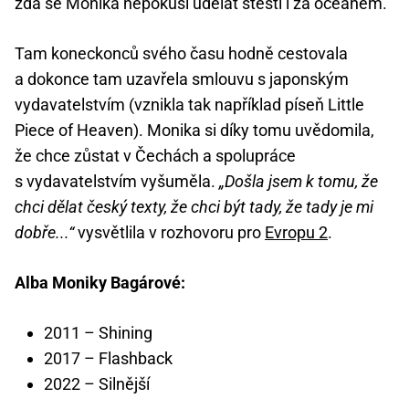
zda se Monika nepokusí udělat štěstí i za oceánem.
Tam koneckonců svého času hodně cestovala
a dokonce tam uzavřela smlouvu s japonským
vydavatelstvím (vznikla tak například píseň Little
Piece of Heaven). Monika si díky tomu uvědomila,
že chce zůstat v Čechách a spolupráce
s vydavatelstvím vyšuměla.
„Došla jsem k tomu, že
chci dělat český texty, že chci být tady, že tady je mi
dobře...“
vysvětlila v rozhovoru pro
Evropu 2
.
Alba Moniky Bagárové:
2011 – Shining
2017 – Flashback
2022 – Silnější