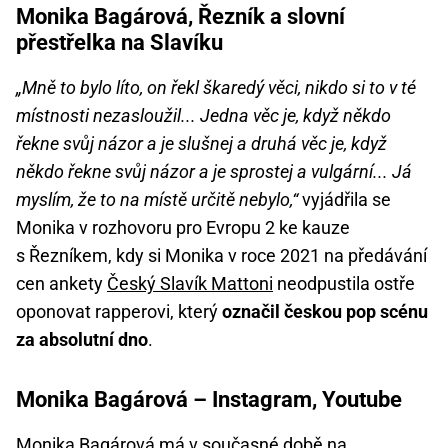
Monika Bagárová, Řezník a slovní
přestřelka na Slavíku
„Mně to bylo líto, on řekl škaredý věci, nikdo si to v té
místnosti nezasloužil... Jedna věc je, když někdo
řekne svůj názor a je slušnej a druhá věc je, když
někdo řekne svůj názor a je sprostej a vulgární... Já
myslím, že to na místě určitě nebylo,“
vyjádřila se
Monika v rozhovoru pro Evropu 2 ke kauze
s Řezníkem, kdy si Monika v roce 2021 na předávání
cen ankety
Český Slavík Mattoni
neodpustila ostře
oponovat rapperovi, který
označil českou pop scénu
za absolutní dno
.
Monika Bagárová – Instagram, Youtube
Monika Bagárová má v současné době na