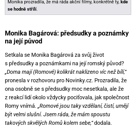
Monika prozradila, že má ráda akční filmy, konkrétně ty,
kde
se hodně střílí
.
Monika Bagárová: předsudky a poznámky
na její původ
Setkala se Monika Bagárová za svůj život
s předsudky a poznámkami na její romský původ?
„Doma mají (Romové) kolikrát naklizeno víc než bílí,“
pronesla v rozhovoru pro Novinky.cz. Prozradila, že
ona osobně se s předsudky moc nesetkala, ale že
z reakcí lidí okolo vždycky pociťovala, jak společnost
Romy vnímá.
„Romové jsou taky vzdělaní, čistí, umějí
být velmi slušní. Jsem ráda, že mám spoustu
takových skvělých Romů kolem sebe,“
dodala.