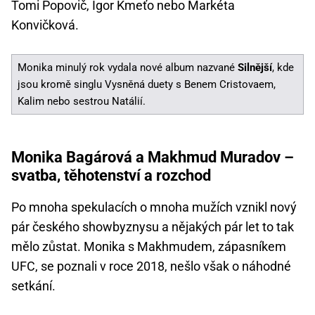
Tomi Popovič, Igor Kmeťo nebo Markéta
Konvičková.
Monika minulý rok vydala nové album nazvané
Silnější
, kde
jsou kromě singlu Vysněná duety s Benem Cristovaem,
Kalim nebo sestrou Natálií.
Monika Bagárová a Makhmud Muradov –
svatba, těhotenství a rozchod
Po mnoha spekulacích o mnoha mužích vznikl nový
pár českého showbyznysu a nějakých pár let to tak
mělo zůstat. Monika s Makhmudem, zápasníkem
UFC, se poznali v roce 2018, nešlo však o náhodné
setkání.