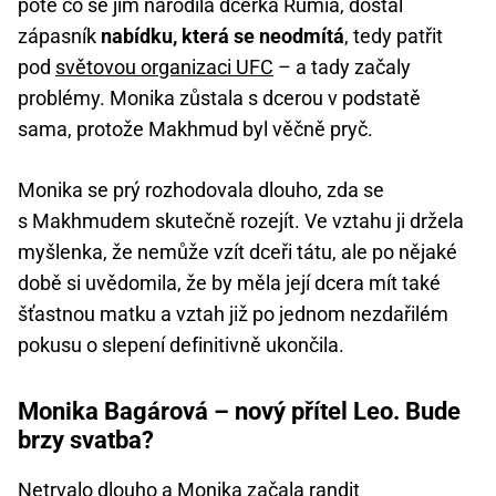
poté co se jim narodila dcerka Rumia, dostal
zápasník
nabídku, která se neodmítá
, tedy patřit
pod
světovou organizaci UFC
– a tady začaly
problémy. Monika zůstala s dcerou v podstatě
sama, protože Makhmud byl věčně pryč.
Monika se prý rozhodovala dlouho, zda se
s Makhmudem skutečně rozejít. Ve vztahu ji držela
myšlenka, že nemůže vzít dceři tátu, ale po nějaké
době si uvědomila, že by měla její dcera mít také
šťastnou matku a vztah již po jednom nezdařilém
pokusu o slepení definitivně ukončila.
Monika Bagárová – nový přítel Leo. Bude
brzy svatba?
Netrvalo dlouho a Monika začala randit