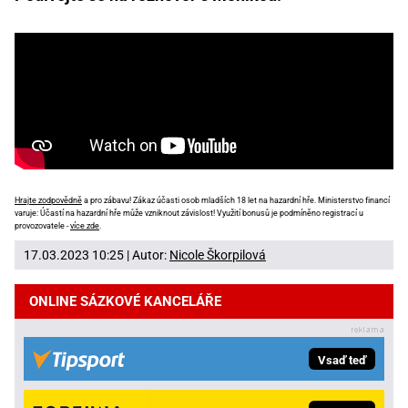
Hrajte zodpovědně
a pro zábavu! Zákaz účasti osob mladších 18 let na hazardní hře. Ministerstvo financí
varuje: Účastí na hazardní hře může vzniknout závislost! Využití bonusů je podmíněno registrací u
provozovatele -
více zde
.
17.03.2023 10:25 | Autor:
Nicole Škorpilová
ONLINE SÁZKOVÉ KANCELÁŘE
Vsaď teď