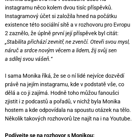
instagramu něco kolem dvou tisíc příspěvků.
Instagramový účet si založila hned na počátku
existence této sociální sítě a v rozhovoru pro Evropu
2 zaznělo, že úplně první její příspěvek byl citát:
„Stabilita přichází zevnitř, ne zvenčí. Otevři svou mysl,
náruč a srdce novým věcem a lidem, žij svůj sen
a sdílej svou vášeň.“
I sama Monika říká, že se o ní lidé nejvíce dozvědí
právě na jejím instagramu, kde v podstatě vše, co
dělá a co ji zajímá. Hodně toho můžou fanoušci
zjistit i z podcastů a pořadů, v nichž byla Monika
hostem a kde odpovídala na spoustu otázek na tělo.
Několik takových rozhovorů lze najít na i na Youtube.
Podívejte se na rozhovor s Monikou: