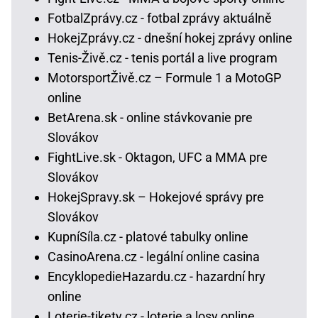
FotbalZprávy.cz - fotbal zprávy aktuálně
HokejZprávy.cz - dnešní hokej zprávy online
Tenis-Živě.cz - tenis portál a live program
MotorsportŽivě.cz – Formule 1 a MotoGP
online
BetArena.sk - online stávkovanie pre
Slovákov
FightLive.sk - Oktagon, UFC a MMA pre
Slovákov
HokejSpravy.sk – Hokejové správy pre
Slovákov
KupníSíla.cz - platové tabulky online
CasinoArena.cz - legální online casina
EncyklopedieHazardu.cz - hazardní hry
online
Loterie-tikety.cz - loterie a losy online