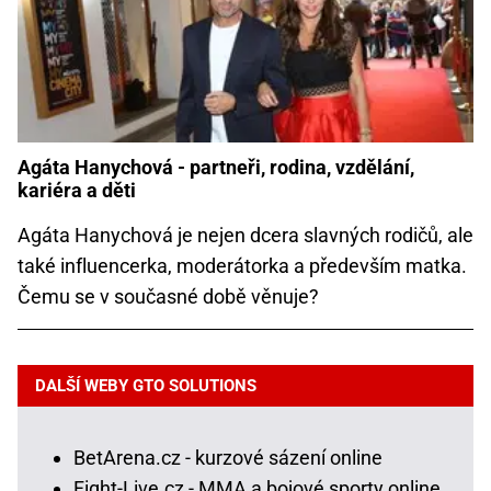
Agáta Hanychová - partneři, rodina, vzdělání,
kariéra a děti
Agáta Hanychová je nejen dcera slavných rodičů, ale
také influencerka, moderátorka a především matka.
Čemu se v současné době věnuje?
DALŠÍ WEBY GTO SOLUTIONS
BetArena.cz - kurzové sázení online
Fight-Live.cz - MMA a bojové sporty online