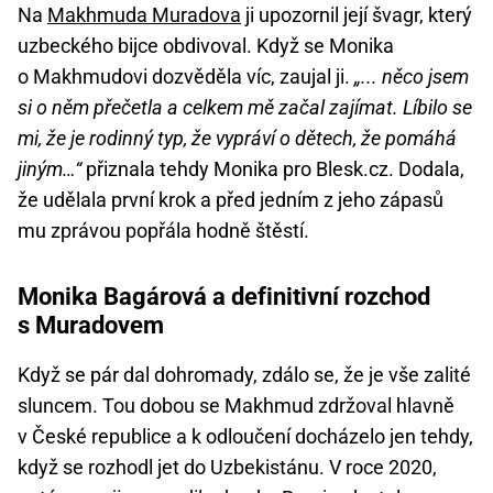
Na
Makhmuda Muradova
ji upozornil její švagr, který
uzbeckého bijce obdivoval. Když se Monika
o Makhmudovi dozvěděla víc, zaujal ji.
„... něco jsem
si o něm přečetla a celkem mě začal zajímat. Líbilo se
mi, že je rodinný typ, že vypráví o dětech, že pomáhá
jiným…“
přiznala tehdy Monika pro Blesk.cz. Dodala,
že udělala první krok a před jedním z jeho zápasů
mu zprávou popřála hodně štěstí.
Monika Bagárová a definitivní rozchod
s Muradovem
Když se pár dal dohromady, zdálo se, že je vše zalité
sluncem. Tou dobou se Makhmud zdržoval hlavně
v České republice a k odloučení docházelo jen tehdy,
když se rozhodl jet do Uzbekistánu. V roce 2020,