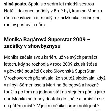
silné pouto
. Spolu s o sedm let mladší sestrou
Natálií dokonce pořídily v Brně byt, kam se Monika
ráda uchylovala a minulý rok si Monika kousek od
rodiny postavila dům.
Monika Bagárová Superstar 2009 –
začátky v showbyznysu
Monika začala svou kariéru už ve svých patnácti
letech, kdy se rozhodla v roce 2009 zkusit štěstí
v pěvecké soutěži
Česko Slovenská SuperStar
.
V rozhovorech přiznávala, že soutěž sledovala, když
v ní byli Sámer Issa a Martina Balogová a hrozně
toužila po tom na jednou stát na stejném pódiu jako
oni. Monika se tehdy dostala do finále a umístila se
na pátém místě. V jejím ročníku jsme mohli ještě