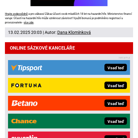
Hrajte zodpovědně
a pro zábavu! Zákaz účasti osob mladších 18 let na hazardní hře. Ministerstvo financí
varuje: Účastí na hazardní hře může vzniknout závislost! Využití bonusů je podmíněno registrací u
provozovatele -
více zde
.
13.02.2025 20:03 | Autor:
Dana Klomínková
ONLINE SÁZKOVÉ KANCELÁŘE
Vsaď teď
Vsaď teď
Vsaď teď
Vsaď teď