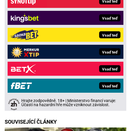
Vsaď teď
Vsaď teď
Vsaď teď
Vsaď teď
Vsaď teď
Vsaď teď
Hrajte zodpovědně. 18+ | Ministerstvo financí varuje:
Účastí na hazardní hře může vzniknout závislost.
SOUVISEJÍCÍ ČLÁNKY