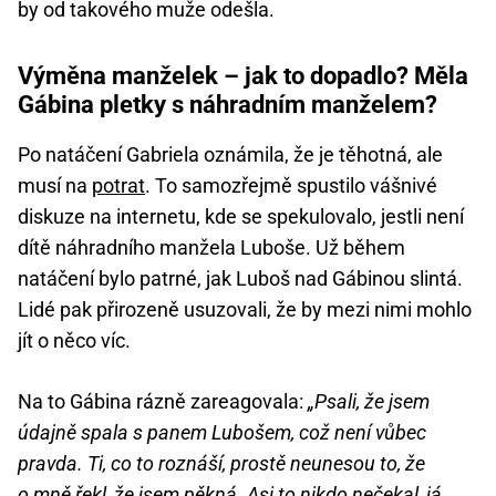
by od takového muže odešla.
Výměna manželek – jak to dopadlo? Měla
Gábina pletky s náhradním manželem?
Po natáčení Gabriela oznámila, že je těhotná, ale
musí na
potrat
. To samozřejmě spustilo vášnivé
diskuze na internetu, kde se spekulovalo, jestli není
dítě náhradního manžela Luboše. Už během
natáčení bylo patrné, jak Luboš nad Gábinou slintá.
Lidé pak přirozeně usuzovali, že by mezi nimi mohlo
jít o něco víc.
Na to Gábina rázně zareagovala:
„Psali, že jsem
údajně spala s panem Lubošem, což není vůbec
pravda. Ti, co to roznáší, prostě neunesou to, že
o mně řekl, že jsem pěkná. Asi to nikdo nečekal, já