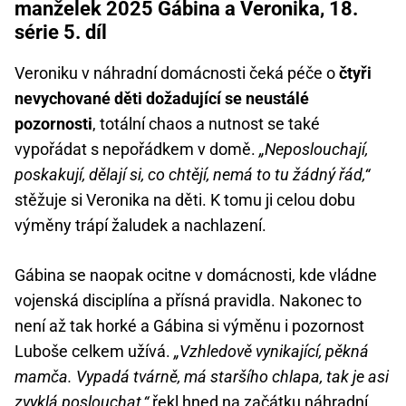
manželek 2025 Gábina a Veronika, 18.
série 5. díl
Veroniku v náhradní domácnosti čeká péče o
čtyři
nevychované děti dožadující se neustálé
pozornosti
, totální chaos a nutnost se také
vypořádat s nepořádkem v domě.
„Neposlouchají,
poskakují, dělají si, co chtějí, nemá to tu žádný řád,“
stěžuje si Veronika na děti. K tomu ji celou dobu
výměny trápí žaludek a nachlazení.
Gábina se naopak ocitne v domácnosti, kde vládne
vojenská disciplína a přísná pravidla. Nakonec to
není až tak horké a Gábina si výměnu i pozornost
Luboše celkem užívá.
„Vzhledově vynikající, pěkná
mamča. Vypadá tvárně, má staršího chlapa, tak je asi
zvyklá poslouchat,“
řekl hned na začátku náhradní