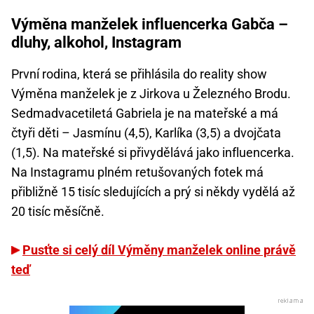
Výměna manželek influencerka Gabča –
dluhy, alkohol, Instagram
První rodina, která se přihlásila do reality show
Výměna manželek je z Jirkova u Železného Brodu.
Sedmadvacetiletá Gabriela je na mateřské a má
čtyři děti – Jasmínu (4,5), Karlíka (3,5) a dvojčata
(1,5). Na mateřské si přivydělává jako influencerka.
Na Instagramu plném retušovaných fotek má
přibližně 15 tisíc sledujících a prý si někdy vydělá až
20 tisíc měsíčně.
Pusťte si celý díl Výměny manželek online právě
teď