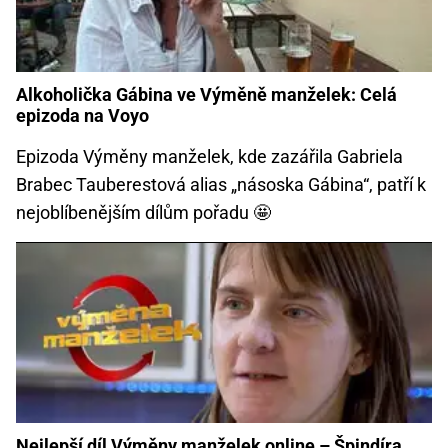
Alkoholička Gábina ve Výměně manželek: Celá
epizoda na Voyo
Epizoda Výměny manželek, kde zazářila Gabriela
Brabec Tauberestová alias „násoska Gábina“, patří k
nejoblíbenějším dílům pořadu 🤩
Nejlepší díl Výměny manželek online – Špindíra