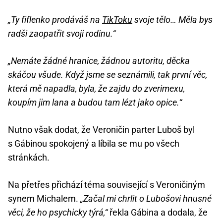
„Ty fiflenko prodáváš na
TikToku
svoje tělo… Měla bys
radši zaopatřit svoji rodinu.“
„Nemáte žádné hranice, žádnou autoritu, děcka
skáčou všude. Když jsme se seznámili, tak první věc,
která mě napadla, byla, že zajdu do zverimexu,
koupím jim lana a budou tam lézt jako opice.“
Nutno však dodat, že Veroničin parter Luboš byl
s Gábinou spokojený a líbila se mu po všech
stránkách.
Na přetřes přichází téma související s Veroničiným
synem Michalem.
„Začal mi chrlit o Lubošovi hnusné
věci, že ho psychicky týrá,“
řekla Gábina a dodala, že