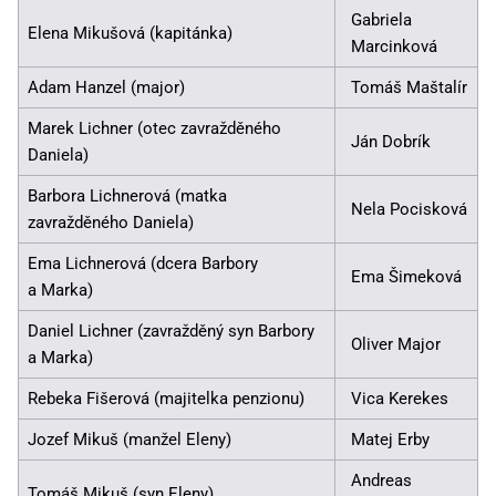
Gabriela
Elena Mikušová (kapitánka)
Marcinková
Adam Hanzel (major)
Tomáš Maštalír
Marek Lichner (otec zavražděného
Ján Dobrík
Daniela)
Barbora Lichnerová (matka
Nela Pocisková
zavražděného Daniela)
Ema Lichnerová (dcera Barbory
Ema Šimeková
a Marka)
Daniel Lichner (zavražděný syn Barbory
Oliver Major
a Marka)
Rebeka Fišerová (majitelka penzionu)
Vica Kerekes
Jozef Mikuš (manžel Eleny)
Matej Erby
Andreas
Tomáš Mikuš (syn Eleny)