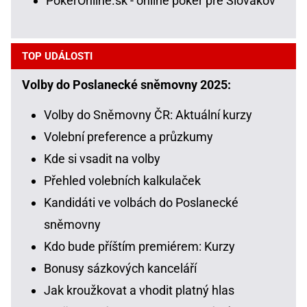
PokerOnline.sk - online poker pre Slovákov
TOP UDÁLOSTI
Volby do Poslanecké sněmovny 2025:
Volby do Sněmovny ČR: Aktuální kurzy
Volební preference a průzkumy
Kde si vsadit na volby
Přehled volebních kalkulaček
Kandidáti ve volbách do Poslanecké
sněmovny
Kdo bude příštím premiérem: Kurzy
Bonusy sázkových kanceláří
Jak kroužkovat a vhodit platný hlas