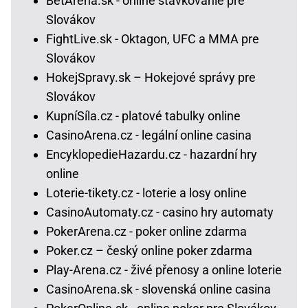
BetArena.sk - online stávkovanie pre
Slovákov
FightLive.sk - Oktagon, UFC a MMA pre
Slovákov
HokejSpravy.sk – Hokejové správy pre
Slovákov
KupníSíla.cz - platové tabulky online
CasinoArena.cz - legální online casina
EncyklopedieHazardu.cz - hazardní hry
online
Loterie-tikety.cz - loterie a losy online
CasinoAutomaty.cz - casino hry automaty
PokerArena.cz - poker online zdarma
Poker.cz – český online poker zdarma
Play-Arena.cz - živé přenosy a online loterie
CasinoArena.sk - slovenská online casina