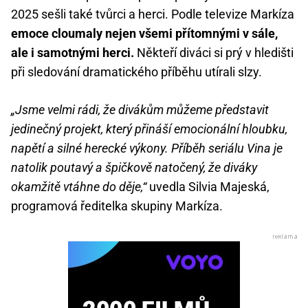
2025 sešli také tvůrci a herci. Podle televize Markíza
emoce cloumaly nejen všemi přítomnými v sále,
ale i samotnými herci.
Někteří diváci si prý v hledišti
při sledování dramatického příběhu utírali slzy.
„Jsme velmi rádi, že divákům můžeme představit
jedinečný projekt, který přináší emocionální hloubku,
napětí a silné herecké výkony. Příběh seriálu Vina je
natolik poutavý a špičkově natočený, že diváky
okamžitě vtáhne do děje,“
uvedla Silvia Majeská,
programová ředitelka skupiny Markíza.