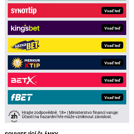
Vsaď teď
Vsaď teď
Vsaď teď
Vsaď teď
Vsaď teď
Vsaď teď
Hrajte zodpovědně. 18+ | Ministerstvo financí varuje:
Účastí na hazardní hře může vzniknout závislost.