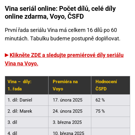
Vina seriál online: Počet dílů, celé díly
online zdarma, Voyo, ČSFD
První řada seriálu Vina má celkem 16 dílů po 60
minutách. Tabulku budeme postupně doplňovat.
Klikněte ZDE a sledujte premiérové díly seriálu
Vina na Voyo.
Vina – díly:
Premiéra na
Hodnocení
1. řada
Voyo
ČSFD
1. díl: Daniel
17. února 2025
62 %
2. díl: Marek
24. února 2025
75 %
3. díl
3. března 2025
4. díl
10. března 2025