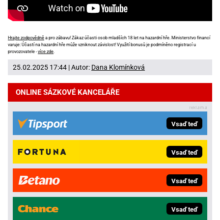
Hrajte zodpovědně
a pro zábavu! Zákaz účasti osob mladších 18 let na hazardní hře. Ministerstvo financí
varuje: Účastí na hazardní hře může vzniknout závislost! Využití bonusů je podmíněno registrací u
provozovatele -
více zde
.
25.02.2025 17:44 | Autor:
Dana Klomínková
ONLINE SÁZKOVÉ KANCELÁŘE
Vsaď teď
Vsaď teď
Vsaď teď
Vsaď teď