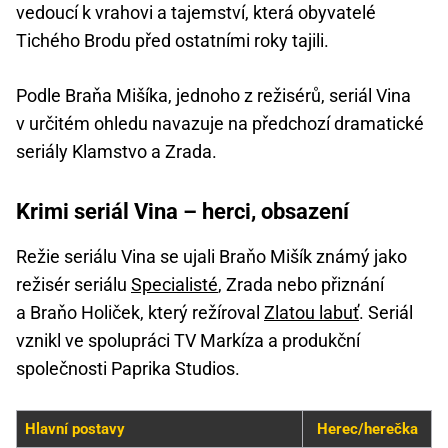
vedoucí k vrahovi a tajemství, která obyvatelé
Tichého Brodu před ostatními roky tajili.
Podle Braňa Mišíka, jednoho z režisérů, seriál Vina
v určitém ohledu navazuje na předchozí dramatické
seriály Klamstvo a Zrada.
Krimi seriál Vina – herci, obsazení
Režie seriálu Vina se ujali Braňo Mišík známý jako
režisér seriálu
Specialisté
, Zrada nebo přiznání
a Braňo Holiček, který režíroval
Zlatou labuť
. Seriál
vznikl ve spolupráci TV Markíza a produkční
společnosti Paprika Studios.
Hlavní postavy
Herec/herečka