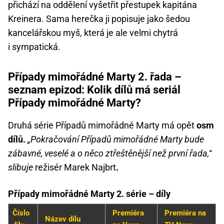
přichází na oddělení vyšetřit přestupek kapitána
Kreinera. Sama herečka ji popisuje jako šedou
kancelářskou myš, která je ale velmi chytrá
i sympatická.
Případy mimořádné Marty 2. řada –
seznam epizod: Kolik dílů má seriál
Případy mimořádné Marty?
Druhá série Případů mimořádné Marty má opět
osm
dílů.
„Pokračování Případů mimořádné Marty bude
zábavné, veselé a o něco ztřeštěnější než první řada,“
slibuje
režisér Marek Najbrt
.
Případy mimořádné Marty 2. série – díly
Číslo
Premiéra
Premiéra na
Název dílu