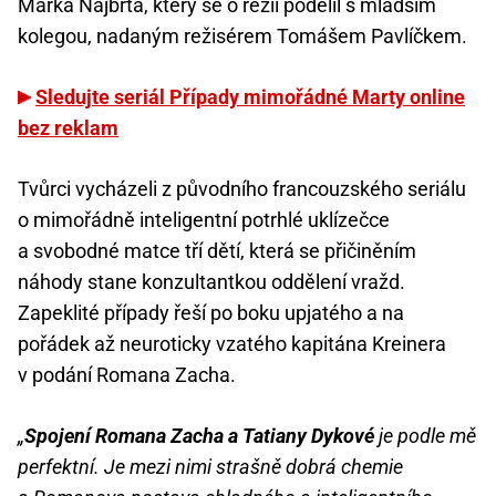
Marka Najbrta, který se o režii podělil s mladším
kolegou, nadaným režisérem Tomášem Pavlíčkem.
Sledujte seriál Případy mimořádné Marty online
bez reklam
Tvůrci vycházeli z původního francouzského seriálu
o mimořádně inteligentní potrhlé uklízečce
a svobodné matce tří dětí, která se přičiněním
náhody stane konzultantkou oddělení vražd.
Zapeklité případy řeší po boku upjatého a na
pořádek až neuroticky vzatého kapitána Kreinera
v podání Romana Zacha.
„
Spojení Romana Zacha a Tatiany Dykové
je podle mě
perfektní. Je mezi nimi strašně dobrá chemie