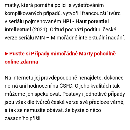
matky, která pomáhá policii s vyšetřováním
komplikovaných případů, vytvořili francouzští tvůrci
v seriálu pojmenovaném
HPI - Haut potentiel
intellectuel
(2021). Odtud pochází podtitul české
verze seriálu MIN – Mimořádné intelektuální nadání.
Pusťte si Případy mimořádné Marty pohodlně
online zdarma
Na internetu jej pravděpodobně nenajdete, dokonce
nemá ani hodnocení na ČSFD. O jeho kvalitách tak
můžeme jen spekulovat. Postavy i jednotlivé případy
jsou však dle tvůrců české verze své předloze věrné,
a tak se nemusíte obávat, že byste o něco
zásadního přišli.