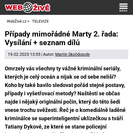
WebŽivě.cz
>
TELEVIZE
Případy mimořádné Marty 2. řada:
Vysílání + seznam dílů
19.02.2025 13:55 | Autor:
Martin Skočdopole
Omrzely vás všechny ty vážné kriminální seriály,
kterých je celý oceán a nijak se od sebe neliší?
Koho by také bavilo sledovat pořád stejné postavy,
případy i vyšetřovací metody? Naštěstí se občas
najde i nějaký originální počin, který do této šedi
vnese trochu svěžesti. Řeč je o komediálně laděné
kriminálce se superinteligentní uklízečkou s tváří
Tatiany Dykové, ze které se stane policejní