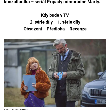
konzultantka – seriál Případy mimořádné Marty.
Kdy bude v TV
2. série díly
–
1. série díly
Obsazení
–
Předloha
–
Recenze