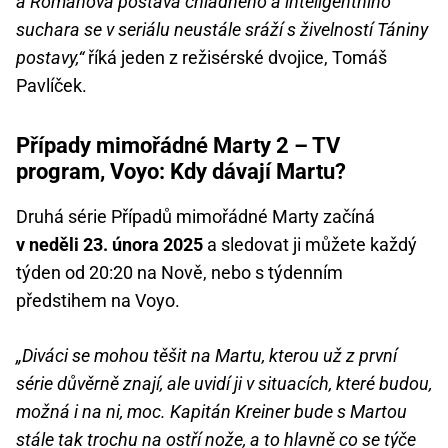
a Romanova postava chladného a inteligentního
suchara se v seriálu neustále sráží s živelností Tániny
postavy,“
říká jeden z režisérské dvojice, Tomáš
Pavlíček.
Případy mimořádné Marty 2 – TV
program, Voyo: Kdy dávají Martu?
Druhá série Případů mimořádné Marty začíná
v neděli 23. února 2025
a sledovat ji můžete každý
týden od 20:20 na Nově, nebo s týdenním
předstihem na Voyo.
„Diváci se mohou těšit na Martu, kterou už z první
série důvěrně znají, ale uvidí ji v situacích, které budou,
možná i na ni, moc. Kapitán Kreiner bude s Martou
stále tak trochu na ostří nože, a to hlavně co se týče