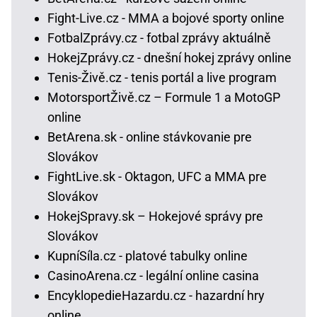
Fight-Live.cz - MMA a bojové sporty online
FotbalZprávy.cz - fotbal zprávy aktuálně
HokejZprávy.cz - dnešní hokej zprávy online
Tenis-Živě.cz - tenis portál a live program
MotorsportŽivě.cz – Formule 1 a MotoGP
online
BetArena.sk - online stávkovanie pre
Slovákov
FightLive.sk - Oktagon, UFC a MMA pre
Slovákov
HokejSpravy.sk – Hokejové správy pre
Slovákov
KupníSíla.cz - platové tabulky online
CasinoArena.cz - legální online casina
EncyklopedieHazardu.cz - hazardní hry
online