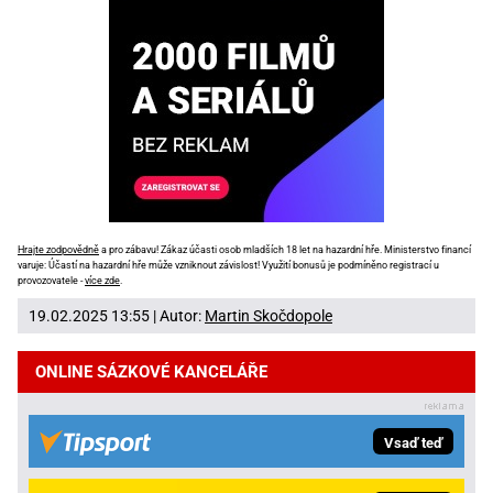
Hrajte zodpovědně
a pro zábavu! Zákaz účasti osob mladších 18 let na hazardní hře. Ministerstvo financí
varuje: Účastí na hazardní hře může vzniknout závislost! Využití bonusů je podmíněno registrací u
provozovatele -
více zde
.
19.02.2025 13:55 | Autor:
Martin Skočdopole
ONLINE SÁZKOVÉ KANCELÁŘE
Vsaď teď