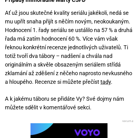
Ať už jsou skutečné kvality seriálu jakékoli, nedá se
mu upřít snaha přijít s něčím novým, neokoukaným.
Hodnocení 1. řady seriálu se ustálilo na 57 % a druhá
řada má zatím hodnocení 60 %. Více vám však
řeknou konkrétní recenze jednotlivých uživatelů. Ti
totiž tvoří dva tábory – nadšení a chvála nad
originálním a skvěle obsazeným seriálem střídá
zklamání až zděšení z něčeho naprosto nevkusného
a hloupého. Recenze si můžete přečíst
tady
.
A k jakému táboru se přidáte Vy? Své dojmy nám
můžete sdělit v komentářové sekci.