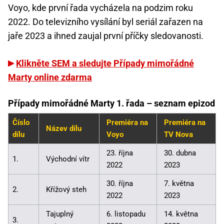
Voyo, kde první řada vycházela na podzim roku
2022. Do televizního vysílání byl seriál zařazen na
jaře 2023 a ihned zaujal první příčky sledovanosti.
Klikněte SEM a sledujte Případy mimořádné
Marty online zdarma
Případy mimořádné Marty 1. řada – seznam epizod
Číslo
Premiéra na
Premiéra na
Název dílu
dílu
Voyo
TV Nova
23. října
30. dubna
1.
Východní vítr
2022
2023
30. října
7. května
2.
Křížový steh
2022
2023
Tajuplný
6. listopadu
14. května
3.