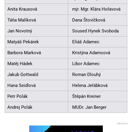
Anita Krausová
mjr. Mgr. Klára Hořavová
Táňa Malíková
Dana Štovíčková
Jan Novotný
Soused Hynek Svoboda
Matyáš Pekárek
Eliáš Adamec
Barbora Marková
Kristýna Adamcová
Matěj Hádek
Libor Adamec
Jakub Gottwald
Roman Dlouhý
Hana Seidlová
Helena Jeřábková
Petr Polák
Štěpán Kreiner
Andrej Polák
MUDr. Jan Berger