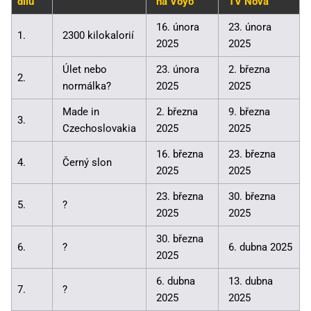
dílu
na Voyo
TV Nova
16. února
23. února
1.
2300 kilokalorií
2025
2025
Úlet nebo
23. února
2. března
2.
normálka?
2025
2025
Made in
2. března
9. března
3.
Czechoslovakia
2025
2025
16. března
23. března
4.
Černý slon
2025
2025
23. března
30. března
5.
?
2025
2025
30. března
6.
?
6. dubna 2025
2025
6. dubna
13. dubna
7.
?
2025
2025