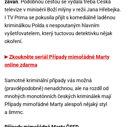
závan
. Podobnou cestou se vydala třeba Česká
televize v minisérii Boží mlýny v režii Jana Hřebejka.
I TV Prima se pokusila přijít s komediálně laděnou
kriminálkou Polda s nespoutaným hlavním
vyšetřovatelem, který tuctovou detektivku nějak
okoření.
Zkoukněte seriál Případy mimořádné Marty
online zdarma
Samotné kriminální případy vás možná
(pravděpodobně) nenadchnou, ale na rozdíl od
mnohých monotónních českých kriminálek mají
Případy mimořádné Marty alespoň nějaký styl
a šmrnc.
Případy mimořádné Marty ČSFD