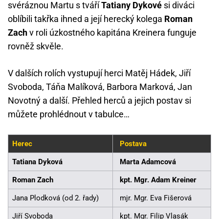
svéráznou Martu s tváří
Tatiany Dykové
si diváci
oblíbili takřka ihned a její herecký kolega
Roman
Zach
v roli úzkostného kapitána Kreinera funguje
rovněž skvěle.
V dalších rolích vystupují herci Matěj Hádek, Jiří
Svoboda, Táňa Malíková, Barbora Marková, Jan
Novotný a další. Přehled herců a jejich postav si
můžete prohlédnout v tabulce…
Herec
Postava
Tatiana Dyková
Marta Adamcová
Roman Zach
kpt. Mgr. Adam Kreiner
Jana Plodková (od 2. řady)
mjr. Mgr. Eva Fišerová
Jiří Svoboda
kpt. Mgr. Filip Vlasák