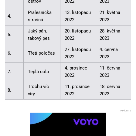
ostrov
2022
2023
Pralesnička
13. listopadu
21. května
4.
strašná
2022
2023
Jaký pán,
20. listopadu
28. května
5.
takový pes
2022
2023
27. listopadu
4. června
6.
Třetí poločas
2022
2023
4. prosince
11. června
7.
Teplá cola
2022
2023
Trochu víc
11. prosince
18. června
8.
víry
2022
2023