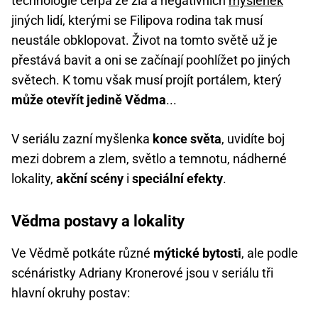
technologie čerpá ze zla a negativních
myšlenek
jiných lidí, kterými se Filipova rodina tak musí
neustále obklopovat. Život na tomto světě už je
přestává bavit a oni se začínají poohlížet po jiných
světech. K tomu však musí projít portálem, který
může otevřít jedině Vědma
...
V seriálu zazní myšlenka
konce světa
, uvidíte boj
mezi dobrem a zlem, světlo a temnotu, nádherné
lokality,
akční scény
i
speciální efekty
.
Vědma postavy a lokality
Ve Vědmě potkáte různé
mýtické bytosti
, ale podle
scénáristky Adriany Kronerové jsou v seriálu tři
hlavní okruhy postav: