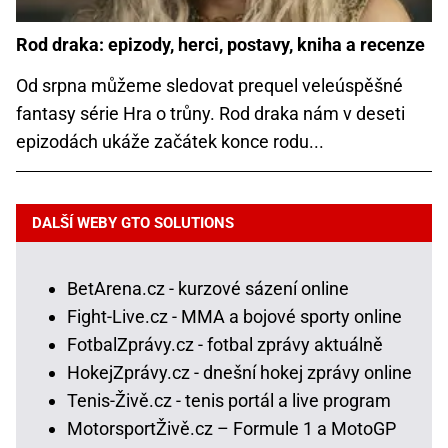
Rod draka: epizody, herci, postavy, kniha a recenze
Od srpna můžeme sledovat prequel veleúspěšné
fantasy série Hra o trůny. Rod draka nám v deseti
epizodách ukáže začátek konce rodu...
DALŠÍ WEBY GTO SOLUTIONS
BetArena.cz - kurzové sázení online
Fight-Live.cz - MMA a bojové sporty online
FotbalZprávy.cz - fotbal zprávy aktuálně
HokejZprávy.cz - dnešní hokej zprávy online
Tenis-Živě.cz - tenis portál a live program
MotorsportŽivě.cz – Formule 1 a MotoGP