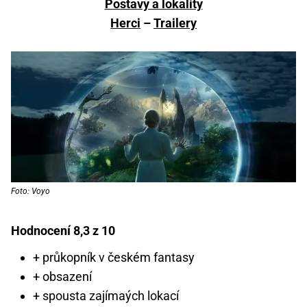
Postavy a lokality
Herci
–
Trailery
Foto: Voyo
Hodnocení 8,3 z 10
+ průkopník v českém fantasy
+ obsazení
+ spousta zajímaých lokací