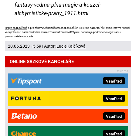
fantasy-vedma-plna-magie-a-kouzel-
alchymisticke-prahy_1911.html
Hrajte zodpovědně
a pro zábavu! Zákaz účasti osob mladších 18 let na hazardní hře. Ministerstvo financí
varuje: Účastí na hazardní hře může vzniknout závislost! Využití bonusů je podmíněno registrací u
provozovatele -
více zde
.
20.06.2023 15:59 | Autor:
Lucie Kalčíková
ONLINE SÁZKOVÉ KANCELÁŘE
Vsaď teď
Vsaď teď
Vsaď teď
Vsaď teď