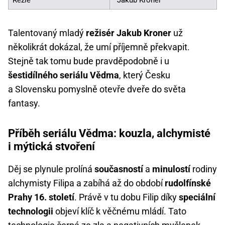
Talentovaný mladý
režisér Jakub Kroner
už
několikrát dokázal, že umí příjemně překvapit.
Stejně tak tomu bude pravděpodobně i u
šestidílného seriálu Vědma
, který Česku
a Slovensku pomyslně otevře dveře do světa
fantasy.
Příběh seriálu Vědma: kouzla, alchymisté
i mýtická stvoření
Děj se plynule prolíná
současností
a
minulostí
rodiny
alchymisty Filipa a zabíhá až do období
rudolfínské
Prahy 16. století
. Právě v tu dobu Filip díky
speciální
technologii
objeví klíč k věčnému mládí. Tato