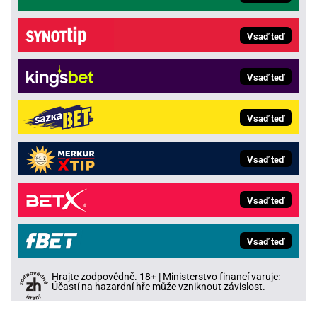
Vsaď teď
Vsaď teď
Vsaď teď
Vsaď teď
Vsaď teď
Vsaď teď
Hrajte zodpovědně. 18+ | Ministerstvo financí varuje:
Účastí na hazardní hře může vzniknout závislost.