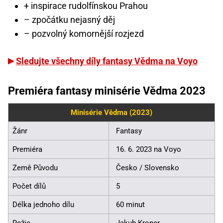
+ inspirace rudolfínskou Prahou
– zpočátku nejasný děj
– pozvolný komornější rozjezd
Sledujte všechny díly fantasy Vědma na Voyo
Premiéra fantasy minisérie Vědma 2023
Minisérie Vědma (2023)
Žánr
Fantasy
Premiéra
16. 6. 2023 na Voyo
Země Původu
Česko / Slovensko
Počet dílů
5
Délka jednoho dílu
60 minut
Režie
Jakub Kroner