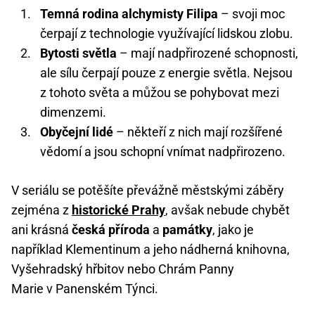
Temná rodina alchymisty Filipa
– svoji moc
čerpají z technologie využívající lidskou zlobu.
Bytosti světla
– mají nadpřirozené schopnosti,
ale sílu čerpají pouze z energie světla. Nejsou
z tohoto světa a můžou se pohybovat mezi
dimenzemi.
Obyčejní lidé
– někteří z nich mají rozšířené
vědomí a jsou schopní vnímat nadpřirozeno.
V seriálu se potěšíte převážně městskými záběry
zejména z
historické Prahy
, avšak nebude chybět
ani krásná
česká příroda
a
památky
, jako je
například Klementinum a jeho nádherná knihovna,
Vyšehradský hřbitov nebo Chrám Panny
Marie v Panenském Týnci.