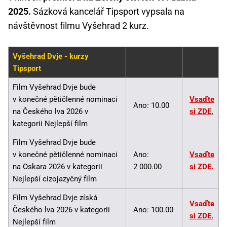
2025.
Sázková kancelář Tipsport vypsala na
návštěvnost filmu Vyšehrad 2 kurz.
Vyšehrad Dvje - kurzy
Tipsport
Film Vyšehrad Dvje bude
v konečné pětičlenné nominaci
Vsaďte
Ano: 10.00
na Českého lva 2026 v
si ZDE.
kategorii Nejlepší film
Film Vyšehrad Dvje bude
v konečné pětičlenné nominaci
Ano:
Vsaďte
na Oskara 2026 v kategorii
2 000.00
si ZDE.
Nejlepší cizojazyčný film
Film Vyšehrad Dvje získá
Vsaďte
Českého lva 2026 v kategorii
Ano: 100.00
si ZDE.
Nejlepší film