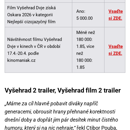
Film Vyšehrad Dvje získá
Ano:
Vsaďte
Oskara 2026 v kategorii
5 000.00
si ZDE.
Nejlepší cizojazyčný film
Méně než
Návštěvnost filmu Vyšehrad
180 000:
Dvje v kinech v ČR v období
1.85, více
Vsaďte
17.4.-20.4. podle
než
si ZDE.
kinomaniak.cz
180 000:
1.85
Vyšehrad 2 trailer, Vyšehrad film 2 trailer
„Máme za cíl hlavně pobavit diváky napříč
generacemi, obrousit hrany přehnané korektnosti
dnešní doby a dopřát jim pár desítek minut čistého
humoru, který si na nic nehraje,“
řekl Ctibor Pouba,