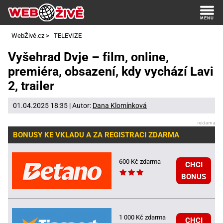
WebŽivě.cz
>
TELEVIZE
Vyšehrad Dvje – film, online,
premiéra, obsazení, kdy vychází Lavi
2, trailer
01.04.2025 18:35 | Autor:
Dana Klomínková
BONUSY KE VKLADU A ZA REGISTRACI ZDARMA
600 Kč zdarma
CHCI
BONUS
1 000 Kč zdarma
CHCI