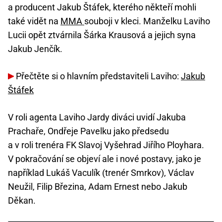
a producent Jakub Štáfek, kterého někteří mohli
také vidět na
MMA
souboji v kleci. Manželku Laviho
Lucii opět ztvárnila Šárka Krausová a jejich syna
Jakub Jenčík.
Přečtěte si o hlavním představiteli Laviho:
Jakub
Štáfek
V roli agenta Laviho Jardy diváci uvidí Jakuba
Prachaře, Ondřeje Pavelku jako předsedu
a v roli trenéra FK Slavoj Vyšehrad Jiřího Ployhara.
V pokračování se objeví ale i nové postavy, jako je
například Lukáš Vaculík (trenér Smrkov), Václav
Neužil, Filip Březina, Adam Ernest nebo Jakub
Děkan.