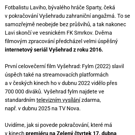
Fotbalistu Laviho, bývalého hráče Sparty, čeká
v pokračování Vyšehradu zahraniční angažmá. To se
samozřejmě neobejde bez průšvihů, a tak nakonec
Lavi skončí ve vesnickém FK Smrkov. Dvěma
filmovým zpracování předcházel velmi úspěšný
internetový seriál Vyšehrad z roku 2016.
První celovečerní film Vyšehrad: Fylm (2022) slavil
úspěch také na streamovacích platformách
a v českých kinech ho v dubnu 2022 vidělo přes
700 000 diváků. Vyšehrad fylm najdete ve
standardním
televizním vysílání
zdarma,
např. v dubnu 2025 na TV Nova.
Uvidíme, jak si povede pokračování, které má
v kinech
premiéru na Zelený čtvrtek 17. dubna