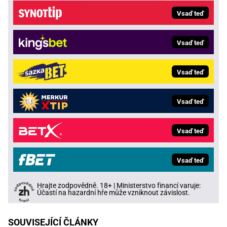
Vsaď teď
Vsaď teď
Vsaď teď
Vsaď teď
Vsaď teď
Vsaď teď
Hrajte zodpovědně. 18+ | Ministerstvo financí varuje:
Účastí na hazardní hře může vzniknout závislost.
SOUVISEJÍCÍ ČLÁNKY