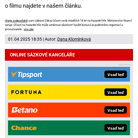
o filmu najdete v našem článku.
Hrajte zodpovědně
a pro zábavu! Zákaz účasti osob mladších 18 let na hazardní hře. Ministerstvo financí
varuje: Účastí na hazardní hře může vzniknout závislost! Využití bonusů je podmíněno registrací u
provozovatele -
více zde
.
01.04.2025 18:35 | Autor:
Dana Klomínková
ONLINE SÁZKOVÉ KANCELÁŘE
Vsaď teď
Vsaď teď
Vsaď teď
Vsaď teď