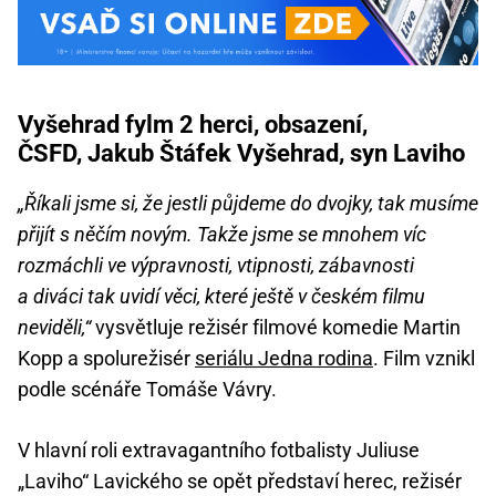
Vyšehrad fylm 2 herci, obsazení,
ČSFD, Jakub Štáfek Vyšehrad, syn Laviho
„Říkali jsme si, že jestli půjdeme do dvojky, tak musíme
přijít s něčím novým. Takže jsme se mnohem víc
rozmáchli ve výpravnosti, vtipnosti, zábavnosti
a diváci tak uvidí věci, které ještě v českém filmu
neviděli,“
vysvětluje režisér filmové komedie Martin
Kopp a spolurežisér
seriálu Jedna rodina
. Film vznikl
podle scénáře Tomáše Vávry.
V hlavní roli extravagantního fotbalisty Juliuse
„Laviho“ Lavického se opět představí herec, režisér