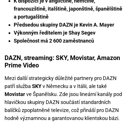
K dispozici je v angličtině, němčině,
francouzštině, italštině, japonštině, španělštině
a portugalštině
Předsedou skupiny DAZN je Kevin A. Mayer
Výkonným ředitelem je Shay Segev
Společnost má 2 600 zaměstnanců
DAZN, streaming: SKY, Movistar, Amazon
Prime Video
Mezi další strategicky důležité partnery pro DAZN
patří služba
SKY
v Německu a v Itálii, ale také
Movistar
ve Španělsku. Zde jsou lineární kanály pod
hlavičkou skupiny DAZN součástí standardních
balíčků zpoplatněné televize, což přináší pro DAZN
hodně významnou a garantovanou klientskou bázi.