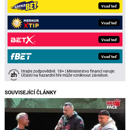
Vsaď teď
Vsaď teď
Vsaď teď
Vsaď teď
Hrajte zodpovědně. 18+ | Ministerstvo financí varuje:
Účastí na hazardní hře může vzniknout závislost.
SOUVISEJÍCÍ ČLÁNKY