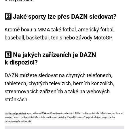
2️⃣ Jaké sporty lze přes DAZN sledovat?
Kromě boxu a MMA také fotbal, americký fotbal,
baseball, basketbal, tenis nebo závody MotoGP.
3️⃣ Na jakých zařízeních je DAZN
k dispozici?
DAZN můžete sledovat na chytrých telefonech,
tabletech, chytrých televizích, herních konzolích,
streamovacích zařízeních a také na webových
stránkách.
Hrajte zodpovědně
a pro zábavu! Zákaz účasti osob mladších 18 let na hazardní hře. Ministerstvo financí
varuje: Účastí na hazardní hře může vzniknout závislost! Využití bonusů je podmíněno registrací u
provozovatele -
více zde
.