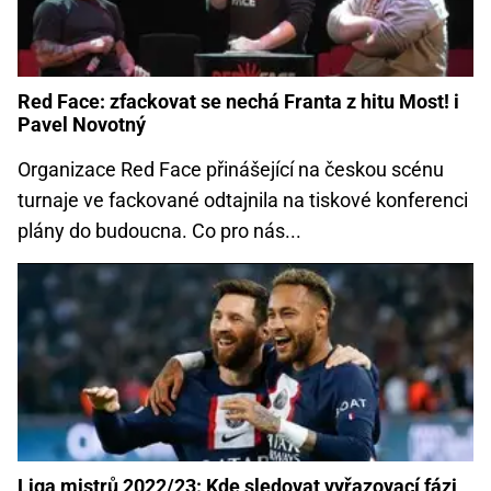
Red Face: zfackovat se nechá Franta z hitu Most! i
Pavel Novotný
Organizace Red Face přinášející na českou scénu
turnaje ve fackované odtajnila na tiskové konferenci
plány do budoucna. Co pro nás...
Liga mistrů 2022/23: Kde sledovat vyřazovací fázi