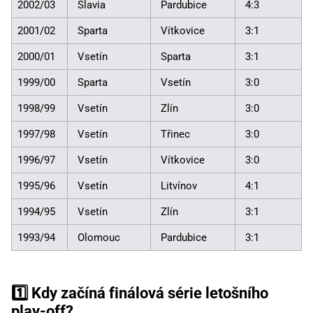
2002/03
Slavia
Pardubice
4:3
2001/02
Sparta
Vítkovice
3:1
2000/01
Vsetín
Sparta
3:1
1999/00
Sparta
Vsetín
3:0
1998/99
Vsetín
Zlín
3:0
1997/98
Vsetín
Třinec
3:0
1996/97
Vsetín
Vítkovice
3:0
1995/96
Vsetín
Litvínov
4:1
1994/95
Vsetín
Zlín
3:1
1993/94
Olomouc
Pardubice
3:1
1️⃣ Kdy začíná finálová série letošního
play-off?