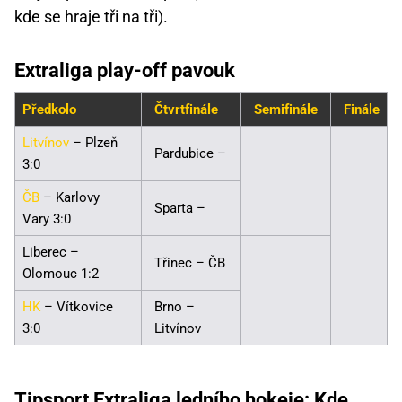
kde se hraje tři na tři).
Extraliga play-off pavouk
Předkolo
Čtvrtfinále
Semifinále
Finále
Litvínov
– Plzeň
Pardubice –
3:0
ČB
– Karlovy
Sparta –
Vary 3:0
Liberec –
Třinec – ČB
Olomouc 1:2
HK
– Vítkovice
Brno –
3:0
Litvínov
Tipsport Extraliga ledního hokeje: Kde