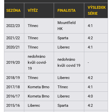
VÝSLEDEK
SEZÓNA
VÍTĚZ
FINALISTA
SÉRIE
Mountfield
2022/23
Třinec
4:1
HK
2021/22
Třinec
Sparta
4:2
2020/21
Třinec
Liberec
4:1
nedohráno
nedohráno
2019/20
kvůli covid-
-
kvůli covid 19
19
2018/19
Třinec
Liberec
4:2
2017/18
Kometa Brno
Třinec
4:1
2016/17
Kometa Brno
Liberec
4:0
2015/16
Liberec
Sparta
4:2