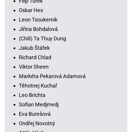
Filip Turek
Oskar Hes
Leon Tsoukernik
Jiřina Bohdalová
(Chili) Ta Thuy Dung
Jakub Štáfek
Richard Chlad
Viktor Sheen
Markéta Pekarová Adamová
Těhotnej Kuchař
Leo Brichta
Sofian Medjmedj
Eva Burešová
Ondřej Novotný