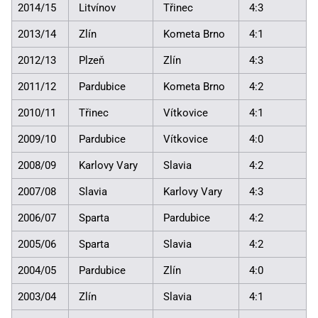
2014/15
Litvínov
Třinec
4:3
2013/14
Zlín
Kometa Brno
4:1
2012/13
Plzeň
Zlín
4:3
2011/12
Pardubice
Kometa Brno
4:2
2010/11
Třinec
Vítkovice
4:1
2009/10
Pardubice
Vítkovice
4:0
2008/09
Karlovy Vary
Slavia
4:2
2007/08
Slavia
Karlovy Vary
4:3
2006/07
Sparta
Pardubice
4:2
2005/06
Sparta
Slavia
4:2
2004/05
Pardubice
Zlín
4:0
2003/04
Zlín
Slavia
4:1