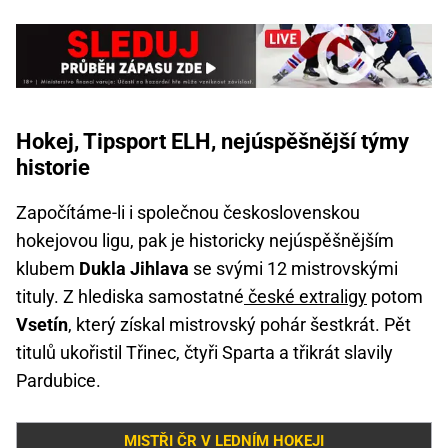
Hokej, Tipsport ELH, nejúspěšnější týmy
historie
Započítáme-li i společnou československou
hokejovou ligu, pak je historicky nejúspěšnějším
klubem
Dukla Jihlava
se svými 12 mistrovskými
tituly. Z hlediska samostatné
české extraligy
potom
Vsetín
, který získal mistrovský pohár šestkrát. Pět
titulů ukořistil Třinec, čtyři Sparta a třikrát slavily
Pardubice.
MISTŘI ČR V LEDNÍM HOKEJI