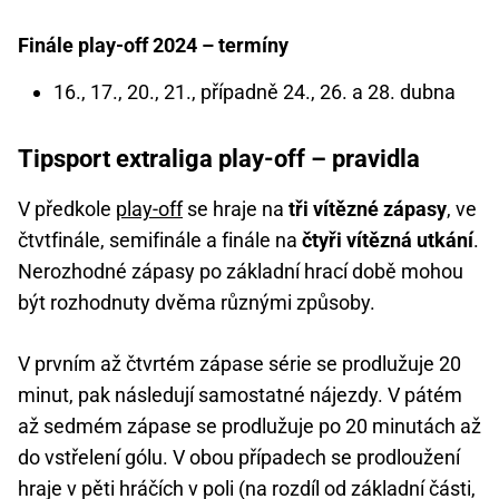
Finále play-off 2024 – termíny
16., 17., 20., 21., případně 24., 26. a 28. dubna
Tipsport extraliga play-off – pravidla
V předkole
play-off
se hraje na
tři vítězné zápasy
, ve
čtvtfinále, semifinále a finále na
čtyři vítězná utkání
.
Nerozhodné zápasy po základní hrací době mohou
být rozhodnuty dvěma různými způsoby.
V prvním až čtvrtém zápase série se prodlužuje 20
minut, pak následují samostatné nájezdy. V pátém
až sedmém zápase se prodlužuje po 20 minutách až
do vstřelení gólu. V obou případech se prodloužení
hraje v pěti hráčích v poli (na rozdíl od základní části,