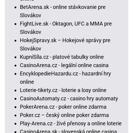
BetArena.sk - online stávkovanie pre
Slovákov
FightLive.sk - Oktagon, UFC a MMA pre
Slovákov
HokejSpravy.sk – Hokejové správy pre
Slovákov
KupníSíla.cz - platové tabulky online
CasinoArena.cz - legální online casina
EncyklopedieHazardu.cz - hazardní hry
online
Loterie-tikety.cz - loterie a losy online
CasinoAutomaty.cz - casino hry automaty
PokerArena.cz - poker online zdarma
Poker.cz – český online poker zdarma
Play-Arena.cz - živé přenosy a online loterie
CasinoArena.sk - slovenská online casina