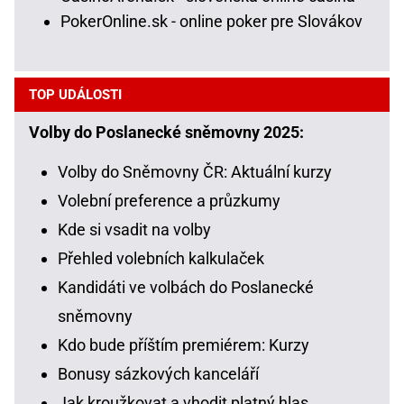
PokerOnline.sk - online poker pre Slovákov
TOP UDÁLOSTI
Volby do Poslanecké sněmovny 2025:
Volby do Sněmovny ČR: Aktuální kurzy
Volební preference a průzkumy
Kde si vsadit na volby
Přehled volebních kalkulaček
Kandidáti ve volbách do Poslanecké
sněmovny
Kdo bude příštím premiérem: Kurzy
Bonusy sázkových kanceláří
Jak kroužkovat a vhodit platný hlas