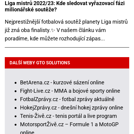
Liga mistrů 2022/23: Kde sledovat vyřazovací fázi
milionářské soutěže?
Nejprestižnější fotbalová soutěž planety Liga mistrů
již zná oba finalisty.✨ V našem článku vám
poradíme, kde můžete rozhodující zápas...
DALŠÍ WEBY GTO SOLUTIONS
BetArena.cz - kurzové sázení online
Fight-Live.cz - MMA a bojové sporty online
FotbalZprávy.cz - fotbal zprávy aktuálně
HokejZprávy.cz - dnešní hokej zprávy online
Tenis-Živě.cz - tenis portál a live program
MotorsportŽivě.cz – Formule 1 a MotoGP
online