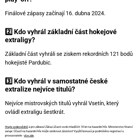
Finálové zápasy začínají 16. dubna 2024.
2️⃣ Kdo vyhrál základní část hokejové
extraligy?
Základní část vyhráli se ziskem rekordních 121 bodů
hokejisté Pardubic.
3️⃣ Kdo vyhrál v samostatné české
extralize nejvíce titulů?
Nejvíce mistrovských titulů vyhrál Vsetín, který
ovládl extraligu šestkrát.
Hrajte zodpovědně
a pro zábavu! Zákaz účasti osob mladších 18 let na hazardní hře. Ministerstvo financí
varuje: Účastí na hazardní hře může vzniknout závislost! Využití bonusů je podmíněno registrací u
provozovatele -
více zde
.