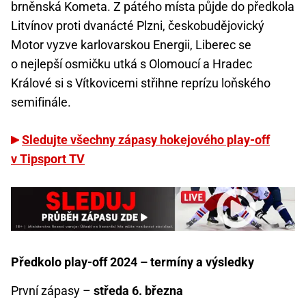
brněnská Kometa. Z pátého místa půjde do předkola
Litvínov proti dvanácté Plzni, českobudějovický
Motor vyzve karlovarskou Energii, Liberec se
o nejlepší osmičku utká s Olomoucí a Hradec
Králové si s Vítkovicemi střihne reprízu loňského
semifinále.
Sledujte všechny zápasy hokejového play-off
v Tipsport TV
Předkolo play-off 2024 – termíny a výsledky
První zápasy –
středa 6. března