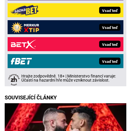
Vsaď teď
Vsaď teď
Vsaď teď
Vsaď teď
Hrajte zodpovědně. 18+ | Ministerstvo financí varuje:
Účastí na hazardní hře může vzniknout závislost.
SOUVISEJÍCÍ ČLÁNKY