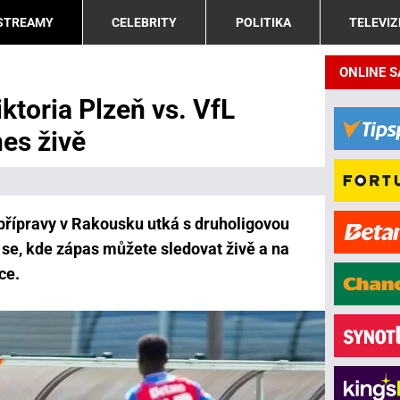
 STREAMY
CELEBRITY
POLITIKA
TELEVIZ
ONLINE 
ktoria Plzeň vs. VfL
es živě
 přípravy v Rakousku utká s druholigovou
e, kde zápas můžete sledovat živě a na
ce.