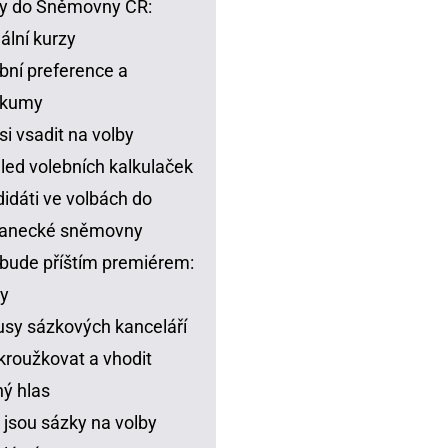
y do Sněmovny ČR:
ální kurzy
bní preference a
zkumy
si vsadit na volby
led volebních kalkulaček
idáti ve volbách do
lanecké sněmovny
bude příštím premiérem:
y
sy sázkových kanceláří
kroužkovat a vhodit
ný hlas
 jsou sázky na volby