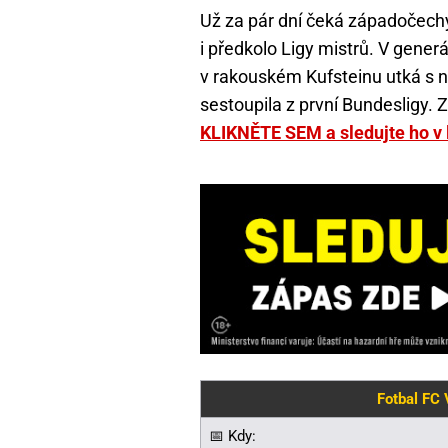
Už za pár dní čeká západočechy
i předkolo Ligy mistrů. V gener
v rakouském Kufsteinu utká s 
sestoupila z první Bundesligy. 
KLIKNĚTE SEM a sledujte ho v 
Fotbal FC 
📅 Kdy: