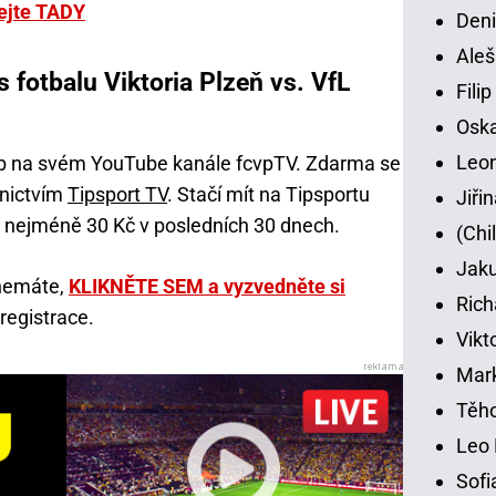
ejte TADY
Deni
Aleš
 fotbalu Viktoria Plzeň vs. VfL
Fili
Osk
Leon
lub na svém YouTube kanále fcvpTV. Zdarma se
dnictvím
Tipsport TV
. Stačí mít na Tipsportu
Jiři
a nejméně 30 Kč v posledních 30 dnech.
(Chi
Jaku
 nemáte,
KLIKNĚTE SEM a vyzvedněte si
Rich
registrace.
Vikt
Mar
Těho
Leo 
Sofi