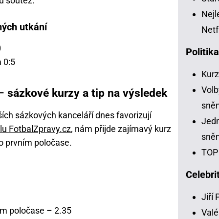
u soutěž.
Nejl
ných utkání
Netf
0
Politik
 0:5
Kur
Volb
 sázkové kurzy a tip na výsledek
sně
ších sázkových kanceláří dnes favorizují
Jedn
lu FotbalZpravy.cz
, nám přijde zajímavý kurz
sně
o prvním poločase.
TOP 
Celebri
Jiří
m poločase – 2.35
Valé