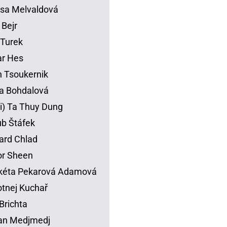
sa Melvaldová
 Bejr
p Turek
ar Hes
 Tsoukernik
na Bohdalová
li) Ta Thuy Dung
b Štáfek
ard Chlad
or Sheen
kéta Pekarová Adamová
tnej Kuchař
Brichta
an Medjmedj