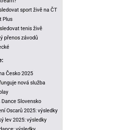
stream?
sledovat sport živě na ČT
t Plus
sledovat tenis živě
ý přenos závodů
ecké
e:
ma Česko 2025
funguje nová služba
play
s Dance Slovensko
ení Oscarů 2025: výsledky
ý lev 2025: výsledky
dance: výsledky