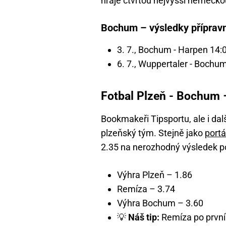
hraje čtvrtou nejvyšší německo
Bochum – výsledky příprav
3. 7., Bochum - Harpen 14:
6. 7., Wuppertaler - Bochum
Fotbal Plzeň - Bochum –
Bookmakeři Tipsportu, ale i dal
plzeňský tým. Stejně jako
portá
2.35 na nerozhodný výsledek p
Výhra Plzeň – 1.86
Remíza – 3.74
Výhra Bochum – 3.60
💡
Náš tip:
Remíza po první