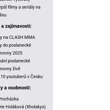
epší filmy a seriály na
lixu
a a zajímavosti:
zy na CLASH MMA
y do poslanecké
movny 2025
ání poslanecké
movny živě
10 youtuberů v Česku
ty a osobnosti:
 Procházka
rie Holáková (Xholakys)