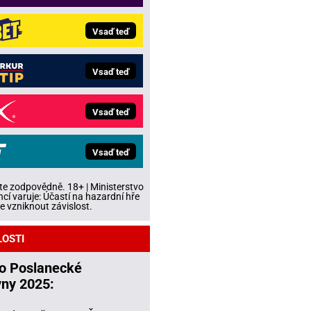
Vsaď teď
Vsaď teď
Vsaď teď
Vsaď teď
te zodpovědně. 18+ | Ministerstvo
ncí varuje: Účastí na hazardní hře
 vzniknout závislost.
LOSTI
do Poslanecké
ny 2025: