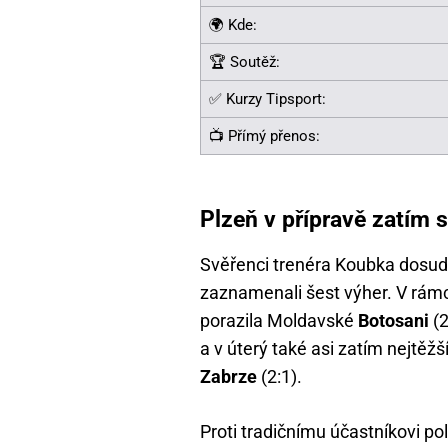
🌍 Kde:
🏆 Soutěž:
✅ Kurzy Tipsport:
📺 Přímý přenos:
Plzeň v přípravě zatím s
Svěřenci trenéra Koubka dosud v
zaznamenali šest výher. V rám
porazila Moldavské
Botosani
(2
a v úterý také asi zatím nejtě
Zabrze
(2:1).
Proti tradičnímu účastníkovi pol