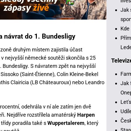
live
Jak 
spor
Kde 
 návrat do 1. Bundesligy
Přím
Led
ezoně druhým místem zajistila účast
 v nejvyšší německé soutěži skončila s 25
Televiz
. Bundesligy. S návratem zpět na nejvyšší
Far
 Sissoko (Saint-Étienne), Colin Kleine-Bekel
athis Clairicia (LB Châteauroux) nebo Leandro
Jak 
One
Let'
ocentní, odehrála v ní ale zatím jen dvě
Udíl
ři. Nejdříve rozstřílela amatérský
Harpen
Česk
třídy poradila také s
Wuppertalerem
, který
Star