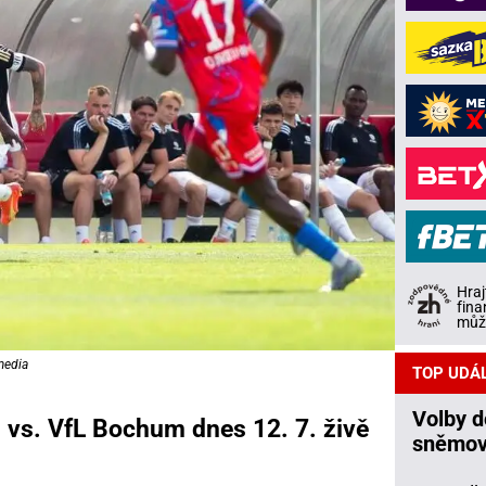
Hraj
fina
může
media
TOP UDÁ
Volby 
ň vs. VfL Bochum dnes 12. 7. živě
sněmov