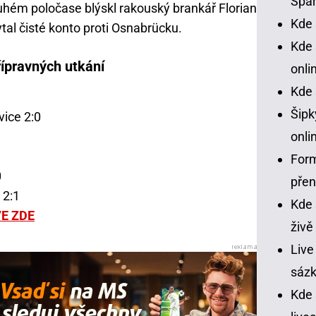
Spar
ruhém poločase blýskl rakouský brankář Florian
Kde 
tal čisté konto proti Osnabrücku.
Kde 
řípravných utkání
onli
Kde 
Šipk
vice 2:0
onli
Form
0
pře
 2:1
Kde 
VE ZDE
živě
Live
sázk
Kde