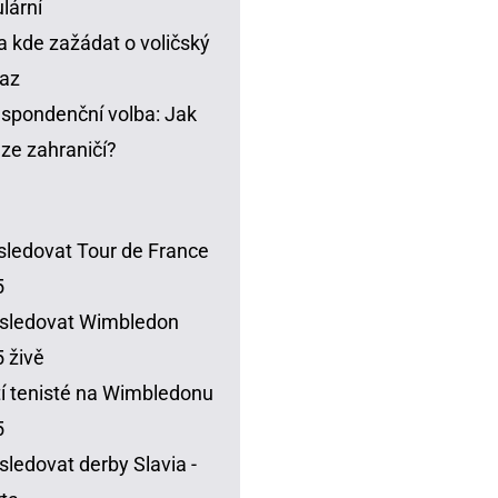
lární
a kde zažádat o voličský
az
spondenční volba: Jak
t ze zahraničí?
sledovat Tour de France
5
sledovat Wimbledon
 živě
í tenisté na Wimbledonu
5
sledovat derby Slavia -