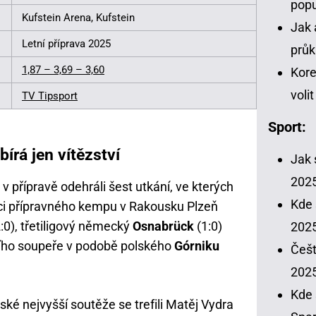
popu
Kufstein Arena, Kufstein
Jak 
Letní příprava 2025
průk
1,87 – 3,69 – 3,60
Kore
voli
TV Tipsport
Sport:
bírá jen vítězství
Jak 
202
 přípravě odehráli šest utkání, ve kterých
Kde 
ci přípravného kempu v Rakousku Plzeň
:0), třetiligový německý
Osnabrück
(1:0)
2025
žšího soupeře v podobě polského
Górniku
Češt
202
Kde 
ské nejvyšší soutěže se trefili Matěj Vydra