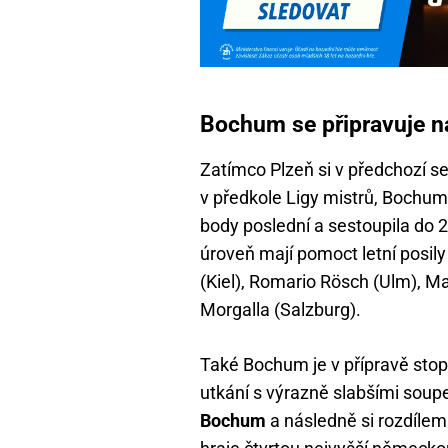
Bochum se připravuje na
Zatímco Plzeň si v předchozí s
v předkole Ligy mistrů, Bochum
body poslední a sestoupila do 2
úroveň mají pomoct letní posily
(Kiel), Romario Rösch (Ulm), M
Morgalla (Salzburg).
Také Bochum je v přípravě stopr
utkání s výrazně slabšími soupe
Bochum
a následně si rozdílem 