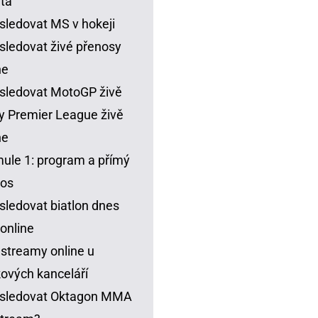
ta
sledovat MS v hokeji
sledovat živé přenosy
ne
sledovat MotoGP živě
y Premier League živě
ne
ule 1: program a přímý
nos
sledovat biatlon dnes
 online
 streamy online u
ových kanceláří
 sledovat Oktagon MMA