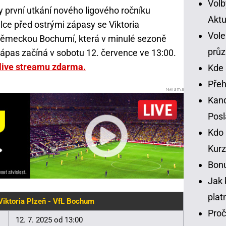
Volb
 první utkání nového ligového ročníku
Aktu
álce před ostrými zápasy se Viktoria
Vole
německou Bochumí, která v minulé sezoně
prů
Zápas začíná v sobotu 12. července ve 13:00.
live streamu zdarma.
Kde 
Přeh
Kand
Pos
Kdo 
Kurz
Bonu
Jak 
plat
Viktoria Plzeň - VfL Bochum
Proč
12. 7. 2025 od 13:00