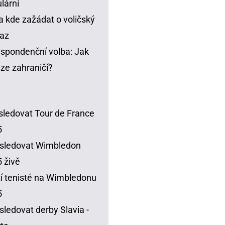
lární
a kde zažádat o voličský
az
spondenční volba: Jak
t ze zahraničí?
sledovat Tour de France
5
sledovat Wimbledon
 živě
í tenisté na Wimbledonu
5
sledovat derby Slavia -