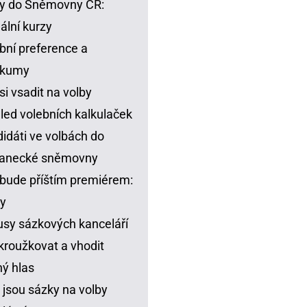
y do Sněmovny ČR:
ální kurzy
bní preference a
zkumy
si vsadit na volby
led volebních kalkulaček
idáti ve volbách do
lanecké sněmovny
bude příštím premiérem:
y
sy sázkových kanceláří
kroužkovat a vhodit
ný hlas
 jsou sázky na volby