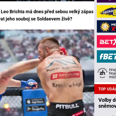
Leo Brichta má dnes před sebou velký zápas
vat jeho souboj se Soldaevem živě?
Hraj
fina
může
TOP UDÁ
Volby 
sněmov