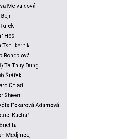
sa Melvaldová
 Bejr
p Turek
ar Hes
 Tsoukernik
na Bohdalová
li) Ta Thuy Dung
b Štáfek
ard Chlad
or Sheen
kéta Pekarová Adamová
tnej Kuchař
Brichta
an Medjmedj