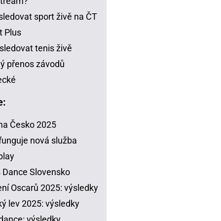
stream?
sledovat sport živě na ČT
t Plus
sledovat tenis živě
ý přenos závodů
ecké
e:
ma Česko 2025
funguje nová služba
play
s Dance Slovensko
ení Oscarů 2025: výsledky
ý lev 2025: výsledky
dance: výsledky