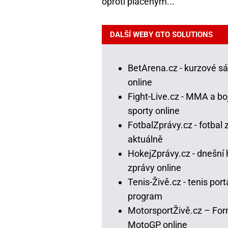
oproti placeným...
DALŠÍ WEBY GTO SOLUTIONS
BetArena.cz - kurzové s
online
Fight-Live.cz - MMA a bo
sporty online
FotbalZprávy.cz - fotbal 
aktuálně
HokejZprávy.cz - dnešní 
zprávy online
Tenis-Živě.cz - tenis portá
program
MotorsportŽivě.cz – For
MotoGP online