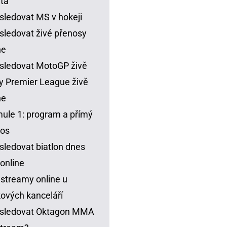
ta
sledovat MS v hokeji
sledovat živé přenosy
ne
sledovat MotoGP živě
y Premier League živě
ne
ule 1: program a přímý
nos
sledovat biatlon dnes
 online
 streamy online u
ových kanceláří
 sledovat Oktagon MMA