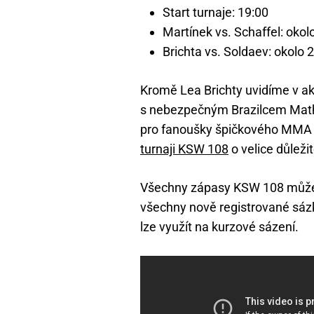
Start turnaje: 19:00
Martínek vs. Schaffel: okol
Brichta vs. Soldaev: okolo 
Kromě Lea Brichty uvidíme v akc
s nebezpečným Brazilcem Math
pro fanoušky špičkového MMA j
turnaji KSW 108
o velice důležit
Všechny zápasy KSW 108 můž
všechny nově registrované sázk
lze využít na kurzové sázení.