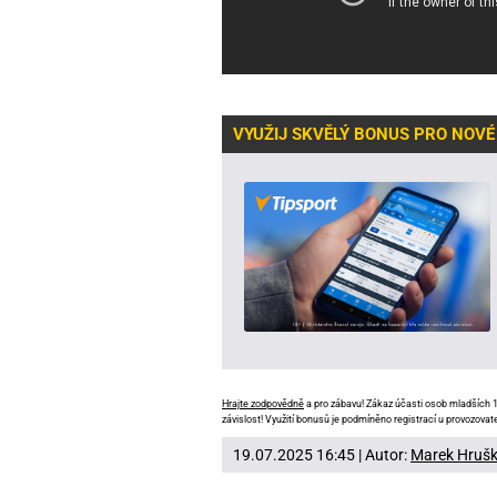
VYUŽIJ SKVĚLÝ BONUS PRO NOVÉ
Hrajte zodpovědně
a pro zábavu! Zákaz účasti osob mladších 18
závislost! Využití bonusů je podmíněno registrací u provozovate
19.07.2025 16:45 | Autor:
Marek Hruš