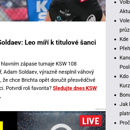
Volb
Aktu
Vole
prů
Kde 
oldaev: Leo míří k titulové šanci
Přeh
Kand
v hlavním zápase turnaje KSW 108
Pos
ř, Adam Soldaev, výrazně nesplnil váhový
Kdo 
m, že chce Brichta opět doručit přesvědčivé
Kurz
ci. Potvrdí roli favorita?
Sledujte dnes KSW
Bonu
.
Jak 
plat
Proč