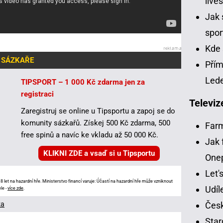
live
Jak 
spor
Kde 
 SÁZKAŘE
Přím
Led
TIPSPORT – 1 000 Kč zdarma jen za
registraci
Televiz
Zaregistruj se online u Tipsportu a zapoj se do
komunity sázkařů. Získej 500 Kč zdarma, 500
Far
free spinů a navíc ke vkladu až 50 000 Kč.
Jak 
KLIKNI ZDE a vsaď si u Tipsportu
One
Let'
 let na hazardní hře. Ministerstvo financí varuje: Účastí na hazardní hře může vzniknout
Udíl
le -
více zde
.
ka
Česk
Star