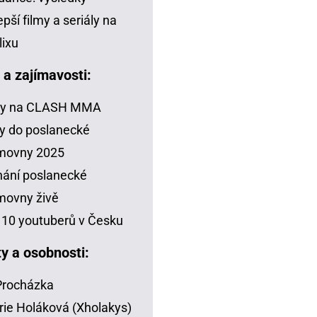
epší filmy a seriály na
lixu
a a zajímavosti:
zy na CLASH MMA
y do poslanecké
movny 2025
ání poslanecké
movny živě
10 youtuberů v Česku
ty a osobnosti:
 Procházka
rie Holáková (Xholakys)