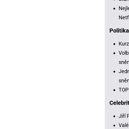
Nejl
Netf
Politik
Kur
Volb
sně
Jedn
sně
TOP 
Celebri
Jiří
Valé