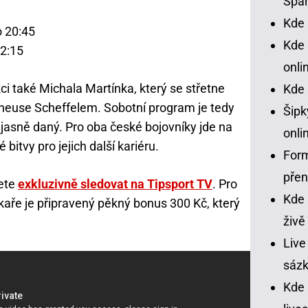
Spar
Kde 
o 20:45
Kde 
22:15
onli
i také Michala Martínka, který se střetne
Kde 
euse Scheffelem. Sobotní program je tedy
Šipk
asně daný. Pro oba české bojovníky jde na
onli
é bitvy pro jejich další kariéru.
Form
pře
ete
exkluzivně sledovat na Tipsport TV
. Pro
Kde 
aře je připravený pěkný bonus 300 Kč, který
živě
Live
sázk
Kde