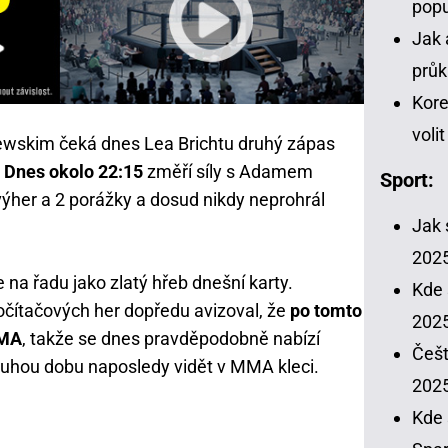
popu
Jak 
průk
Kore
voli
wskim čeká dnes Lea Brichtu druhý zápas
.
Dnes okolo 22:15
změří síly s Adamem
Sport:
výher a 2 porážky a dosud nikdy neprohrál
Jak 
202
 na řadu jako zlatý hřeb dnešní karty.
Kde 
počítačových her dopředu avizoval, že
po tomto
2025
MMA
, takže se dnes pravděpodobně nabízí
Češt
ouhou dobu naposledy vidět v MMA kleci.
202
Kde 