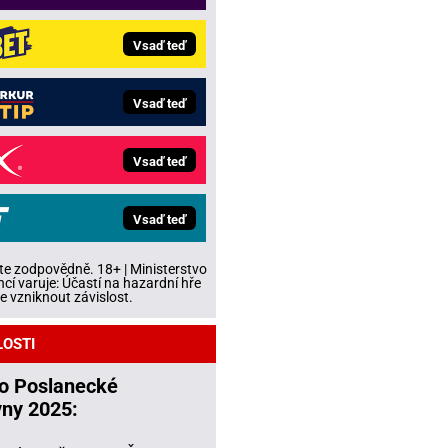
Vsaď teď
Vsaď teď
Vsaď teď
Vsaď teď
te zodpovědně. 18+ | Ministerstvo
ncí varuje: Účastí na hazardní hře
 vzniknout závislost.
LOSTI
do Poslanecké
ny 2025: