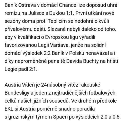
Baník Ostrava v domácí Chance lize doposud uhrál
remízu na Julisce s Duklou 1:1. První utkání nové
sezóny doma proti Teplicím se nedohrálo kvůli
přívalovému dešti. Slezané nebyli daleko od toho,
aby v kvalifikaci o Evropskou ligu vyřadili
favorizovanou Legii Varšava, jenže na solidní
domácí výsledek 2:2 Baník v Polsku nenavázal a i
díky neproměněné penaltě Davida Buchty na hřišti
Legie padl 2:1.
Austria Vídeň je 24násobný vítěz rakouské
Bundesligy a jeden z nejtradičnějších fotbalových
celků našich jižních sousedů. Ve druhém předkole
EKL si Austria poměrně snadno poradila
s gruzinským týmem Spaeri po výsledcích 2:0 a 0:5.