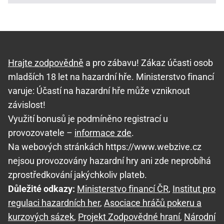
Hrajte zodpovědně
a pro zábavu! Zákaz účasti osob
mladších 18 let na hazardní hře. Ministerstvo financí
varuje: Účastí na hazardní hře může vzniknout
závislost!
Využití bonusů je podmíněno registrací u
provozovatele –
informace zde
.
Na webových stránkách https://www.webzive.cz
nejsou provozovány hazardní hry ani zde neprobíhá
zprostředkování jakýchkoliv plateb.
Důležité odkazy:
Ministerstvo financí ČR
,
Institut pro
regulaci hazardních her
,
Asociace hráčů pokeru a
kurzových sázek
,
Projekt Zodpovědné hraní
,
Národní