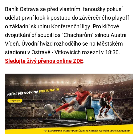
Baník Ostrava se před vlastními fanoušky pokusí
udělat první krok k postupu do závěrečného playoff
o základní skupinu Konferenční ligy. Pro klíčové
dvojutkání přisoudil los "Chacharům" silnou Austrii
Vídeň. Úvodní hvizd rozhodčího se na Městském
stadionu v Ostravě - Vítkovicích rozezní v 18:30.
Sledujte živý přenos online ZDE
.