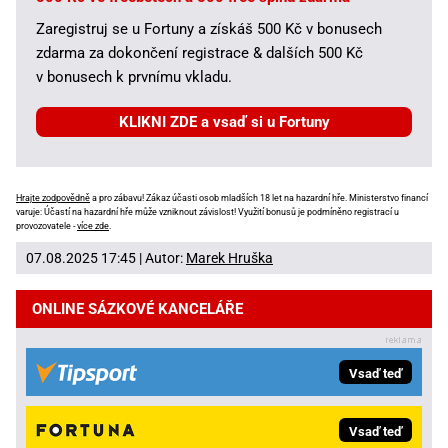
Zaregistruj se u Fortuny a získáš 500 Kč v bonusech
zdarma za dokončení registrace & dalších 500 Kč
v bonusech k prvnímu vkladu.
KLIKNI ZDE a vsaď si u Fortuny
Hrajte zodpovědně
a pro zábavu! Zákaz účasti osob mladších 18 let na hazardní hře. Ministerstvo financí
varuje: Účastí na hazardní hře může vzniknout závislost! Využití bonusů je podmíněno registrací u
provozovatele -
více zde
.
07.08.2025 17:45 | Autor:
Marek Hruška
ONLINE SÁZKOVÉ KANCELÁŘE
Vsaď teď
Vsaď teď