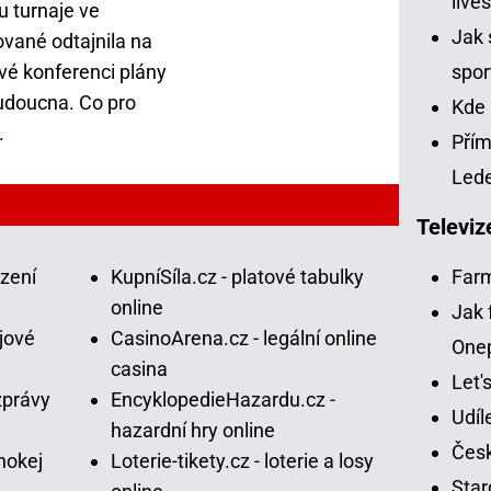
live
u turnaje ve
Jak 
ované odtajnila na
vé konferenci plány
spor
udoucna. Co pro
Kde 
.
Přím
Led
Televiz
ázení
KupníSíla.cz - platové tabulky
Far
online
Jak 
jové
CasinoArena.cz - legální online
One
casina
Let'
zprávy
EncyklopedieHazardu.cz -
Udíl
hazardní hry online
Česk
hokej
Loterie-tikety.cz - loterie a losy
Star