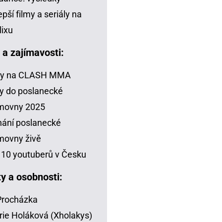
epší filmy a seriály na
lixu
a a zajímavosti:
zy na CLASH MMA
y do poslanecké
movny 2025
ání poslanecké
movny živě
10 youtuberů v Česku
ty a osobnosti:
 Procházka
rie Holáková (Xholakys)