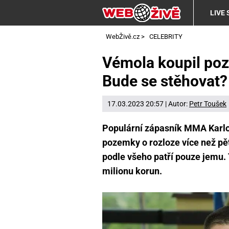
LIVE
WebŽivě.cz
>
CELEBRITY
Vémola koupil poz
Bude se stěhovat?
17.03.2023 20:57 | Autor:
Petr Toušek
Populární zápasník MMA Karlo
pozemky o rozloze více než pět
podle všeho patří pouze jemu. 
milionu korun.