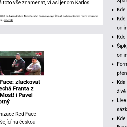
Spar
 toto vše znamenat, ví asi jenom Karlos.
Kde 
 let na hazardní hře. Ministerstvo financí varuje: Účastí na hazardní hře může vzniknout
Kde 
le -
více zde
.
onli
Kde 
Šipk
onli
Form
pře
Face: zfackovat
Kde 
echá Franta z
živě
 Most! i Pavel
Live
otný
sázk
nizace Red Face
Kde
šející na českou