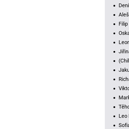
Deni
Aleš
Fili
Osk
Leon
Jiři
(Chi
Jaku
Rich
Vikt
Mar
Těho
Leo 
Sofi