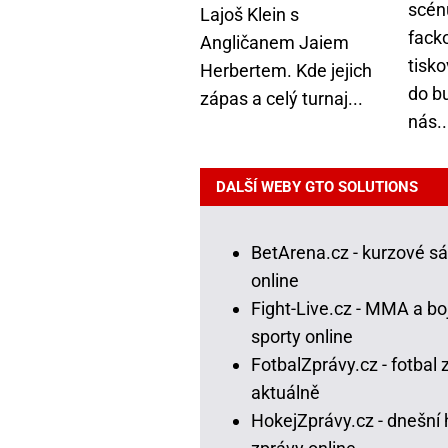
scén
Lajoš Klein s
fack
Angličanem Jaiem
tisko
Herbertem. Kde jejich
do b
zápas a celý turnaj...
nás..
DALŠÍ WEBY GTO SOLUTIONS
BetArena.cz - kurzové s
online
Fight-Live.cz - MMA a bo
sporty online
FotbalZprávy.cz - fotbal 
aktuálně
HokejZprávy.cz - dnešní 