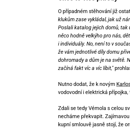
O případném stěhování již ost
klukům zase vykládal, jak už ná
Poslali katalog jejich domů, tak
něco hodně velkýho pro nás, děti
i individuály. No, není to v souč
že vám jednotlivé díly domu při
dohromady a dům je na světě. Na
začíná fakt víc a víc líbit,"
prohla
Nutno dodat, že k novým
Karlo
vodovodní i elektrická přípojka,
Zdali se tedy Vémola s celou s
necháme překvapit. Zajímavou o
kupní smlouvě jasně stojí, že 