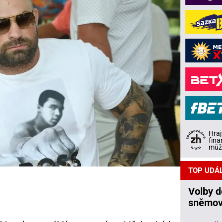
Hraj
fina
může
TOP UDÁ
Volby 
sněmov