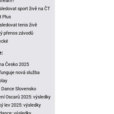
stream?
sledovat sport živě na ČT
t Plus
sledovat tenis živě
ý přenos závodů
ecké
e:
ma Česko 2025
funguje nová služba
play
s Dance Slovensko
ení Oscarů 2025: výsledky
ý lev 2025: výsledky
dance: výsledky