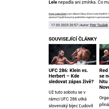
Lele
nepadla ani zmínka. Co má
Hrajte zodpovědně
a pro zábavu! Zákaz účasti osob mladších 18
závislost! Využití bonusů je podmíněno registrací u provozovate
17.03.2023 20:57 | Autor:
Petr Toušek
SOUVISEJÍCÍ ČLÁNKY
UFC 286: Klein vs.
Red 
Herbert – Kde
se n
sledovat zápas živě?
hitu
Nov
Už tuto sobotu se v
Orga
rámci UFC 286 utká
přiná
slovenský bijec Ľudovít