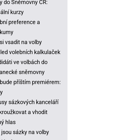
y do Sněmovny ČR:
ální kurzy
bní preference a
zkumy
si vsadit na volby
led volebních kalkulaček
idáti ve volbách do
lanecké sněmovny
bude příštím premiérem:
y
sy sázkových kanceláří
kroužkovat a vhodit
ný hlas
 jsou sázky na volby