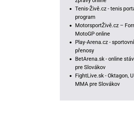
zprávy online
Tenis-Živě.cz - tenis portá
program
MotorsportŽivě.cz – For
MotoGP online
Play-Arena.cz - sportovní
přenosy
BetArena.sk - online stá
pre Slovákov
FightLive.sk - Oktagon, 
MMA pre Slovákov