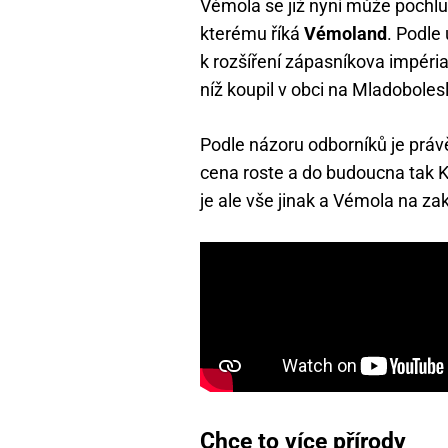
Vémola se již nyní může pochl
kterému říká
Vémoland
. Podle
k rozšíření zápasníkova impéria
níž koupil v obci na Mladoboles
Podle názoru odborníků je právě 
cena roste a do budoucna tak 
je ale vše jinak a Vémola na 
Chce to více přírody