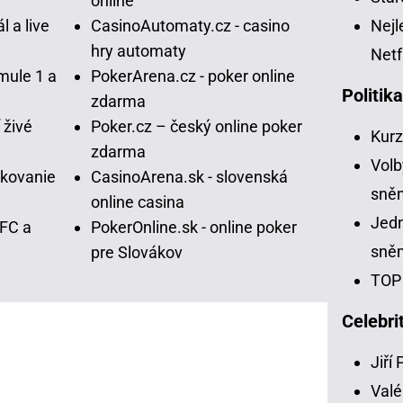
online
l a live
CasinoAutomaty.cz - casino
Nejl
hry automaty
Netf
mule 1 a
PokerArena.cz - poker online
Politik
zdarma
 živé
Poker.cz – český online poker
Kur
zdarma
Volb
vkovanie
CasinoArena.sk - slovenská
sně
online casina
Jedn
UFC a
PokerOnline.sk - online poker
sně
pre Slovákov
TOP 
Celebri
Jiří
Valé