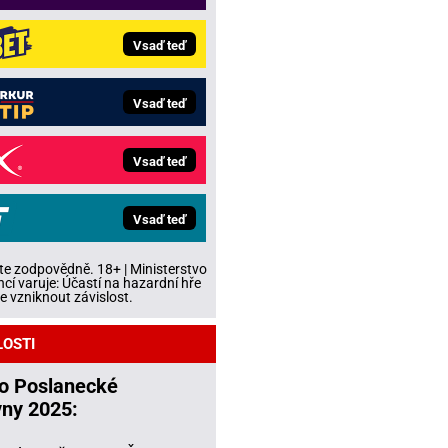
Vsaď teď
Vsaď teď
Vsaď teď
Vsaď teď
te zodpovědně. 18+ | Ministerstvo
ncí varuje: Účastí na hazardní hře
 vzniknout závislost.
LOSTI
do Poslanecké
ny 2025: