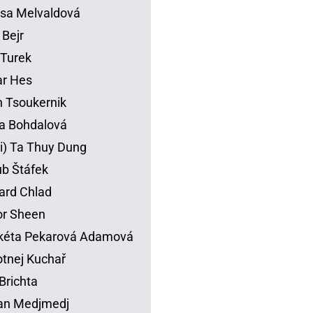
sa Melvaldová
 Bejr
p Turek
ar Hes
 Tsoukernik
na Bohdalová
li) Ta Thuy Dung
b Štáfek
ard Chlad
or Sheen
kéta Pekarová Adamová
tnej Kuchař
Brichta
an Medjmedj