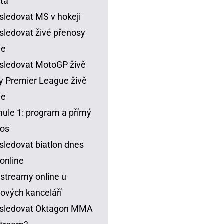
ta
sledovat MS v hokeji
sledovat živé přenosy
ne
sledovat MotoGP živě
y Premier League živě
ne
ule 1: program a přímý
nos
sledovat biatlon dnes
 online
 streamy online u
ových kanceláří
 sledovat Oktagon MMA