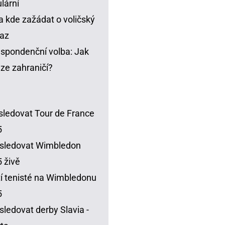
lární
a kde zažádat o voličský
az
spondenční volba: Jak
t ze zahraničí?
sledovat Tour de France
5
sledovat Wimbledon
 živě
í tenisté na Wimbledonu
5
sledovat derby Slavia -