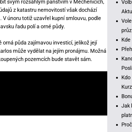
ubit svým rozsáhlým panstvím v Měchenicích,
Volb
 údajů z katastru nemovitostí však dochází
Aktu
. V únoru totiž uzavřel kupní smlouvu, podle
Vole
lavsku řadu polí a orné půdy.
prů
Kde 
orná půda zajímavou investicí, jelikož její
Přeh
Karlos může vydělat na jejím pronájmu. Možná
Kand
zakoupených pozemcích bude stavět sám.
Pos
Kdo 
Kurz
Bonu
Jak 
plat
Proč