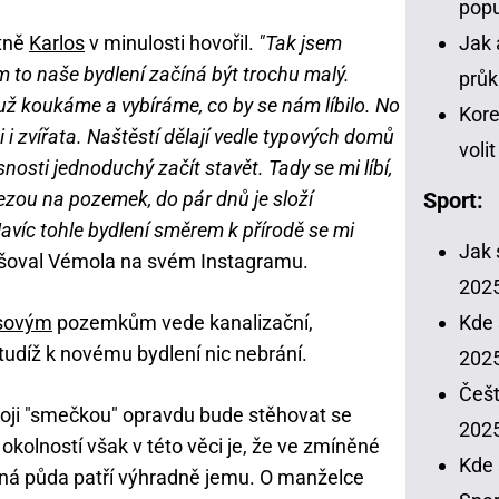
popu
Jak 
atně
Karlos
v minulosti hovořil.
"Tak jsem
m to naše bydlení začíná být trochu malý.
průk
 už koukáme a vybíráme, co by se nám líbilo. No
Kore
 i zvířata. Naštěstí dělají vedle typových domů
voli
asnosti jednoduchý začít stavět. Tady se mi líbí,
vezou na pozemek, do pár dnů je složí
Sport:
víc tohle bydlení směrem k přírodě se mi
Jak 
šoval Vémola na svém Instagramu.
202
Kde 
sovým
pozemkům vede kanalizační,
 tudíž k novému bydlení nic nebrání.
2025
Češt
voji "smečkou" opravdu bude stěhovat se
202
kolností však v této věci je, že ve zmíněné
Kde 
orná půda patří výhradně jemu. O manželce