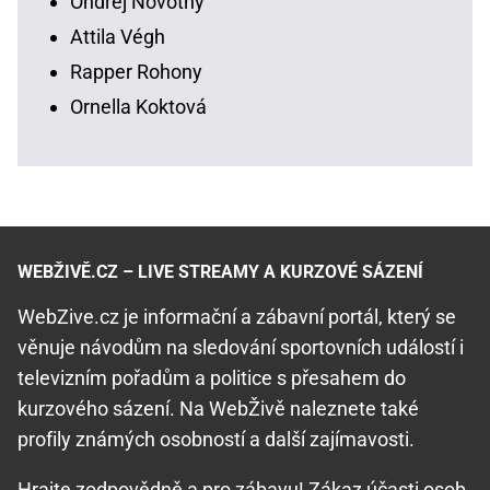
Ondřej Novotný
Attila Végh
Rapper Rohony
Ornella Koktová
WEBŽIVĚ.CZ – LIVE STREAMY A KURZOVÉ SÁZENÍ
WebZive.cz je informační a zábavní portál, který se
věnuje návodům na sledování sportovních událostí i
televizním pořadům a politice s přesahem do
kurzového sázení. Na WebŽivě naleznete také
profily známých osobností a další zajímavosti.
Hrajte zodpovědně
a pro zábavu! Zákaz účasti osob