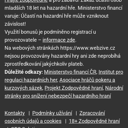
mladších 18 let na hazardní hře. Ministerstvo financí
varuje: Účastí na hazardní hře může vzniknout
závislost!
Využití bonusů je podmíněno registrací u
provozovatele –
informace zde
.
Na webových stránkách https://www.webzive.cz
nejsou provozovány hazardní hry ani zde neprobíhá
zprostředkování jakýchkoliv plateb.
Důležité odkazy:
Ministerstvo financí ČR
,
Institut pro
regulaci hazardních her
,
Asociace hráčů pokeru a
kurzových sázek
,
Projekt Zodpovědné hraní
,
Národní
stránky pro snížení nebezpečí hazardního hraní
Kontakty
|
Podmínky užívání
|
Zpracování
osobních údajů a cookies
|
18+ Zodpovědné hraní