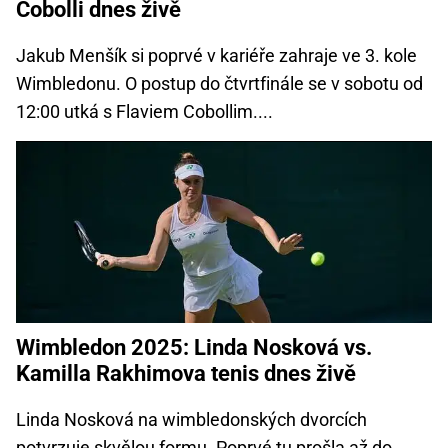
Cobolli dnes živě
Jakub Menšík si poprvé v kariéře zahraje ve 3. kole
Wimbledonu. O postup do čtvrtfinále se v sobotu od
12:00 utká s Flaviem Cobollim....
Wimbledon 2025: Linda Nosková vs.
Kamilla Rakhimova tenis dnes živě
Linda Nosková na wimbledonských dvorcích
potvrzuje skvělou formu. Poprvé tu prošla až do