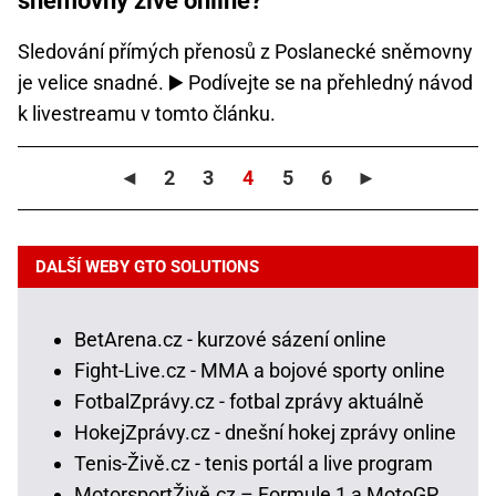
sněmovny živě online?
Sledování přímých přenosů z Poslanecké sněmovny
je velice snadné. ▶️ Podívejte se na přehledný návod
k livestreamu v tomto článku.
◄
2
3
4
5
6
►
DALŠÍ WEBY GTO SOLUTIONS
BetArena.cz - kurzové sázení online
Fight-Live.cz - MMA a bojové sporty online
FotbalZprávy.cz - fotbal zprávy aktuálně
HokejZprávy.cz - dnešní hokej zprávy online
Tenis-Živě.cz - tenis portál a live program
MotorsportŽivě.cz – Formule 1 a MotoGP