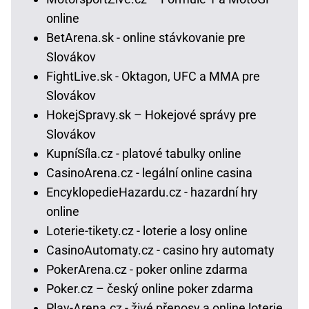
online
BetArena.sk - online stávkovanie pre
Slovákov
FightLive.sk - Oktagon, UFC a MMA pre
Slovákov
HokejSpravy.sk – Hokejové správy pre
Slovákov
KupníSíla.cz - platové tabulky online
CasinoArena.cz - legální online casina
EncyklopedieHazardu.cz - hazardní hry
online
Loterie-tikety.cz - loterie a losy online
CasinoAutomaty.cz - casino hry automaty
PokerArena.cz - poker online zdarma
Poker.cz – český online poker zdarma
Play-Arena.cz - živé přenosy a online loterie