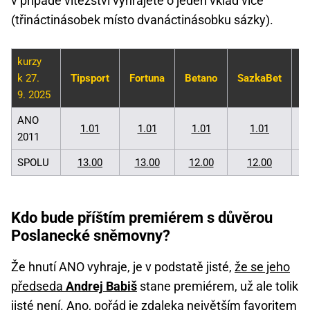
v případě vítězství vyhrajete o jeden vklad více
(třináctinásobek místo dvanáctinásobku sázky).
kurzy
k 27.
Tipsport
Fortuna
Betano
SazkaBet
S
9. 2025
ANO
1.01
1.01
1.01
1.01
2011
SPOLU
13.00
13.00
12.00
12.00
Kdo bude příštím premiérem s důvěrou
Poslanecké sněmovny?
Že hnutí ANO vyhraje, je v podstatě jisté,
že se jeho
předseda
Andrej Babiš
stane premiérem, už ale tolik
jisté není. Ano, pořád je zdaleka největším favoritem