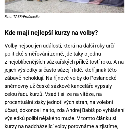
Foto: TASR/Profimedia
Kde mají nejlepší kurzy na volby?
Volby nejsou jen událostí, která na další roky určí
politické směřování země, jde taky o jednu
z nejoblíbenějších sázkařských příležitostí roku. A na
jejich výsledky si často sázejí i lidé, kteří jinak této
zábavě neholdují. Na říjnové volby do Poslanecké
sněmovny už české sázkové kanceláře vypsaly
celou řadu kurzů. Vsadit si lze na vítěze, na
procentuální zisky jednotlivých stran, na volební
účast, dokonce i na to, zda Andrej Babiš po vyhlášení
výsledků políbí nějakého muže. V tomto článku si
kurzy na nadcházející volby porovnáme a zjistíme,