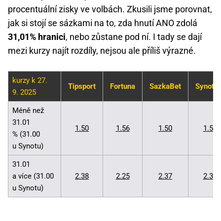
procentuální zisky ve volbách. Zkusili jsme porovnat,
jak si stojí se sázkami na to, zda hnutí ANO zdolá
31,01% hranici
, nebo zůstane pod ní. I tady se dají
mezi kurzy najít rozdíly, nejsou ale příliš výrazné.
kurzy k 27.
Tipsport
Fortuna
SazkaBet
SynotTi
9. 2025
Méně než
31.01
1.50
1.56
1.50
1.52
% (31.00
u Synotu)
31.01
a více (31.00
2.38
2.25
2.37
2.35
u Synotu)