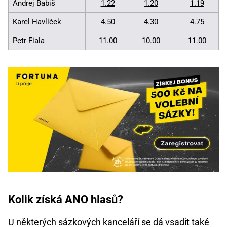
Andrej Babiš
1.22
1.20
1.19
Karel Havlíček
4.50
4.30
4.75
Petr Fiala
11.00
10.00
11.00
Kolik získá ANO hlasů?
U některých sázkových kanceláří se dá vsadit také