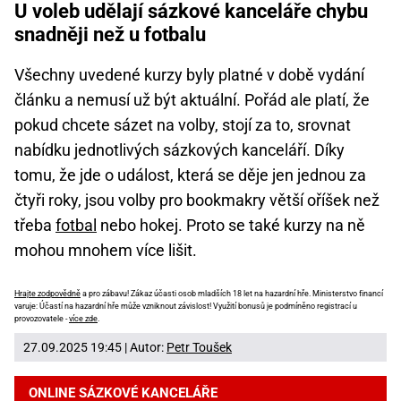
U voleb udělají sázkové kanceláře chybu
snadněji než u fotbalu
Všechny uvedené kurzy byly platné v době vydání
článku a nemusí už být aktuální. Pořád ale platí, že
pokud chcete sázet na volby, stojí za to, srovnat
nabídku jednotlivých sázkových kanceláří. Díky
tomu, že jde o událost, která se děje jen jednou za
čtyři roky, jsou volby pro bookmakry větší oříšek než
třeba
fotbal
nebo hokej. Proto se také kurzy na ně
mohou mnohem více lišit.
Hrajte zodpovědně
a pro zábavu! Zákaz účasti osob mladších 18 let na hazardní hře. Ministerstvo financí
varuje: Účastí na hazardní hře může vzniknout závislost! Využití bonusů je podmíněno registrací u
provozovatele -
více zde
.
27.09.2025 19:45 | Autor:
Petr Toušek
ONLINE SÁZKOVÉ KANCELÁŘE