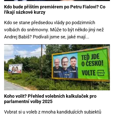
Kdo bude příštím premiérem po Petru Fialovi? Co
říkají sázkové kurzy
Kdo se stane předsedou vlády po podzimních
volbách do sněmovny. Může to být někdo jiný než
Andrej Babiš? Podívali jsme se, jaké mají...
Koho volit? Přehled volebních kalkulaček pro
parlamentní volby 2025
Vybrat si u voleb z mnoha kandidujících subjektů