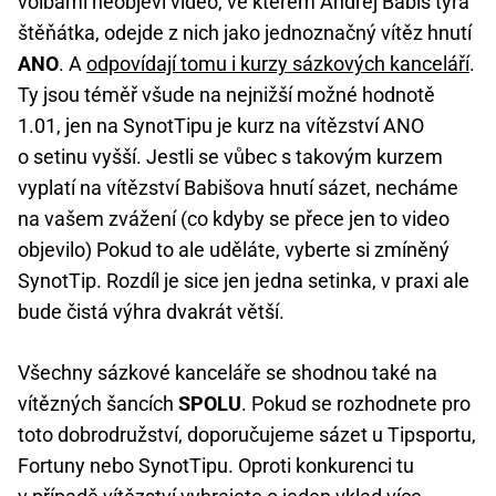
volbami neobjeví video, ve kterém Andrej Babiš týrá
štěňátka, odejde z nich jako jednoznačný vítěz hnutí
ANO
. A
odpovídají tomu i kurzy sázkových kanceláří
.
Ty jsou téměř všude na nejnižší možné hodnotě
1.01, jen na SynotTipu je kurz na vítězství ANO
o setinu vyšší. Jestli se vůbec s takovým kurzem
vyplatí na vítězství Babišova hnutí sázet, necháme
na vašem zvážení (co kdyby se přece jen to video
objevilo) Pokud to ale uděláte, vyberte si zmíněný
SynotTip. Rozdíl je sice jen jedna setinka, v praxi ale
bude čistá výhra dvakrát větší.
Všechny sázkové kanceláře se shodnou také na
vítězných šancích
SPOLU
. Pokud se rozhodnete pro
toto dobrodružství, doporučujeme sázet u Tipsportu,
Fortuny nebo SynotTipu. Oproti konkurenci tu