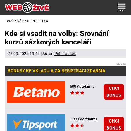
WebŽivě.cz
>
POLITIKA
Kde si vsadit na volby: Srovnání
kurzů sázkových kanceláří
27.09.2025 19:45 | Autor:
Petr Toušek
BONUSY KE VKLADU A ZA REGISTRACI ZDARMA
600 Kč zdarma
CHCI
BONUS
1 000 Kč zdarma
CHCI
BONUS