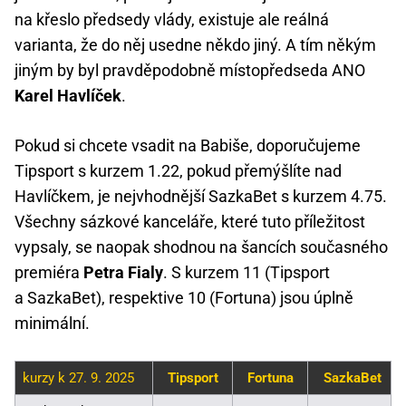
na křeslo předsedy vlády, existuje ale reálná
varianta, že do něj usedne někdo jiný. A tím někým
jiným by byl pravděpodobně místopředseda ANO
Karel Havlíček
.
Pokud si chcete vsadit na Babiše, doporučujeme
Tipsport s kurzem 1.22, pokud přemýšlíte nad
Havlíčkem, je nejvhodnější SazkaBet s kurzem 4.75.
Všechny sázkové kanceláře, které tuto příležitost
vypsaly, se naopak shodnou na šancích současného
premiéra
Petra Fialy
. S kurzem 11 (Tipsport
a SazkaBet), respektive 10 (Fortuna) jsou úplně
minimální.
kurzy k 27. 9. 2025
Tipsport
Fortuna
SazkaBet