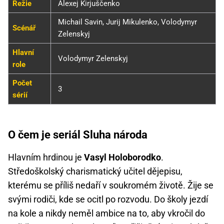
Režie
Alexej Kirjuščenko
Michail Savin, Jurij Mikulenko, Volodymyr
Scénář
Zelenskyj
Hlavní
Volodymyr Zelenskyj
role
Počet
3
sérií
O čem je seriál Sluha národa
Hlavním hrdinou je
Vasyl Holoborodko
.
Středoškolský charismatický učitel dějepisu,
kterému se příliš nedaří v soukromém životě. Žije se
svými rodiči, kde se ocitl po rozvodu. Do školy jezdí
na kole a nikdy neměl ambice na to, aby vkročil do