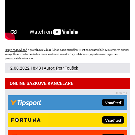
Hrajte zodpovědně
a pro zábavu! Zákaz účasti osob mladších 18 let na hazardní hře. Ministerstvo financí
varuje: Účastí na hazardní hře může vzniknout závislost! Využití bonusů je podmíněno registrací u
provozovatele -
více zde
.
12.08.2022 18:43 | Autor:
Petr Toušek
ONLINE SÁZKOVÉ KANCELÁŘE
Vsaď teď
Vsaď teď