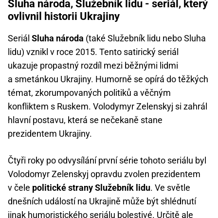
Sluha národa, Služebník lidu - seriál, který
ovlivnil historii Ukrajiny
Seriál
Sluha národa
(také Služebník lidu nebo Sluha
lidu) vznikl v roce 2015. Tento satirický seriál
ukazuje propastný rozdíl mezi běžnými lidmi
a smetánkou Ukrajiny. Humorně se opírá do těžkých
témat, zkorumpovaných politiků a věčným
konfliktem s Ruskem. Volodymyr Zelenskyj si zahrál
hlavní postavu, která se nečekaně stane
prezidentem Ukrajiny.
Čtyři roky po odvysílání první série tohoto seriálu byl
Volodomyr Zelenskyj opravdu zvolen prezidentem
v čele
politické strany Služebník lidu
. Ve světle
dnešních událostí na Ukrajině může být shlédnutí
jinak humoristického seriálu bolestivé. Určitě ale