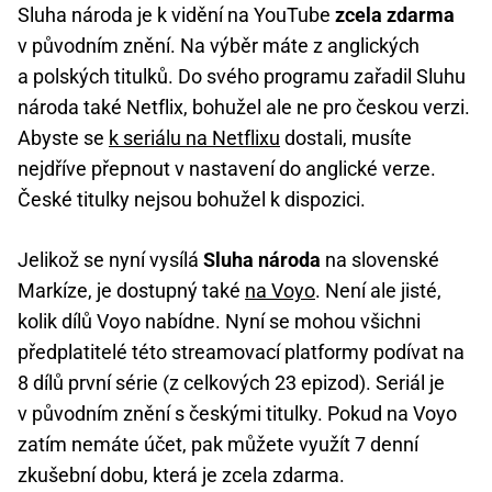
Sluha národa je k vidění na YouTube
zcela zdarma
v původním znění. Na výběr máte z anglických
a polských titulků. Do svého programu zařadil Sluhu
národa také Netflix, bohužel ale ne pro českou verzi.
Abyste se
k seriálu na Netflixu
dostali, musíte
nejdříve přepnout v nastavení do anglické verze.
České titulky nejsou bohužel k dispozici.
Jelikož se nyní vysílá
Sluha národa
na slovenské
Markíze, je dostupný také
na Voyo
. Není ale jisté,
kolik dílů Voyo nabídne. Nyní se mohou všichni
předplatitelé této streamovací platformy podívat na
8 dílů první série (z celkových 23 epizod). Seriál je
v původním znění s českými titulky. Pokud na Voyo
zatím nemáte účet, pak můžete využít 7 denní
zkušební dobu, která je zcela zdarma.