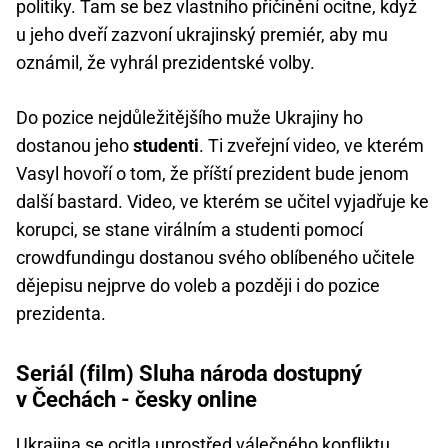
politiky. Tam se bez vlastního přičinění ocitne, když
u jeho dveří zazvoní ukrajinský premiér, aby mu
oznámil, že vyhrál prezidentské volby.
Do pozice nejdůležitějšího muže Ukrajiny ho
dostanou jeho
studenti
. Ti zveřejní video, ve kterém
Vasyl hovoří o tom, že příští prezident bude jenom
další bastard. Video, ve kterém se učitel vyjadřuje ke
korupci, se stane virálním a studenti pomocí
crowdfundingu dostanou svého oblíbeného učitele
dějepisu nejprve do voleb a později i do pozice
prezidenta.
Seriál (film) Sluha národa dostupný
v Čechách - česky online
Ukrajina se ocitla uprostřed válečného konfliktu