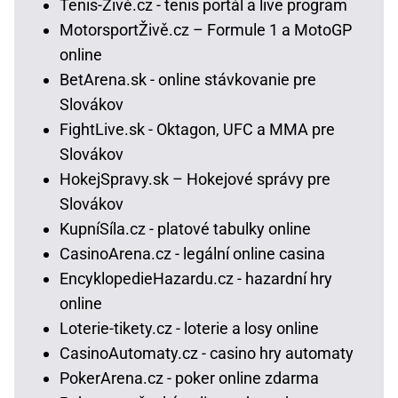
Tenis-Živě.cz - tenis portál a live program
MotorsportŽivě.cz – Formule 1 a MotoGP
online
BetArena.sk - online stávkovanie pre
Slovákov
FightLive.sk - Oktagon, UFC a MMA pre
Slovákov
HokejSpravy.sk – Hokejové správy pre
Slovákov
KupníSíla.cz - platové tabulky online
CasinoArena.cz - legální online casina
EncyklopedieHazardu.cz - hazardní hry
online
Loterie-tikety.cz - loterie a losy online
CasinoAutomaty.cz - casino hry automaty
PokerArena.cz - poker online zdarma