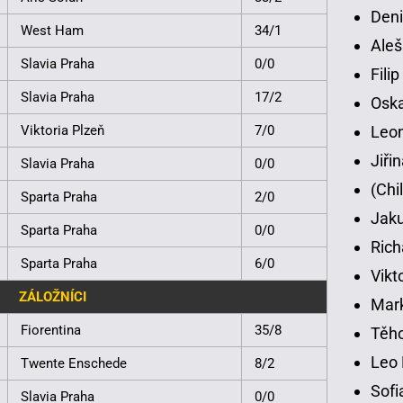
Deni
West Ham
34/1
Aleš
Slavia Praha
0/0
Fili
Slavia Praha
17/2
Osk
Leon
Viktoria Plzeň
7/0
Jiři
Slavia Praha
0/0
(Chi
Sparta Praha
2/0
Jaku
Sparta Praha
0/0
Rich
Sparta Praha
6/0
Vikt
ZÁLOŽNÍCI
Mar
Fiorentina
35/8
Těho
Leo 
Twente Enschede
8/2
Sofi
Slavia Praha
0/0