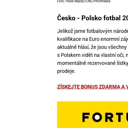
Foto: Pavel Mazáč/CNC/Profimedia
Česko - Polsko fotbal 2
Jelikož jsme fotbalovým národe
kvalifikace na Euro enormní zá
aktuálně hlásí, že jsou všechn
s Polskem vidět na vlastní oči, 
momentálně rezervované lístky,
prodeje.
ZÍSKEJTE BONUS ZDARMA A V