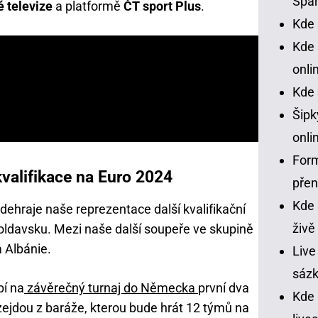
Spar
é televize
a platformě
ČT sport Plus
.
Kde 
Kde 
onli
Kde 
Šipk
onli
Form
kvalifikace na Euro 2024
pře
Kde 
ehraje naše reprezentace další kvalifikační
živě
oldavsku. Mezi naše další soupeře ve skupině
 Albánie.
Live
sázk
pí na
závěrečný turnaj do Německa
první dva
Kde
 vzejdou z baráže, kterou bude hrát 12 týmů na