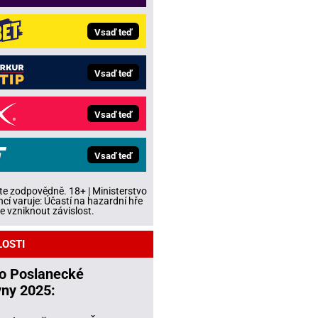
Vsaď teď
Vsaď teď
Vsaď teď
Vsaď teď
te zodpovědně. 18+ | Ministerstvo
ncí varuje: Účastí na hazardní hře
 vzniknout závislost.
LOSTI
do Poslanecké
ny 2025: