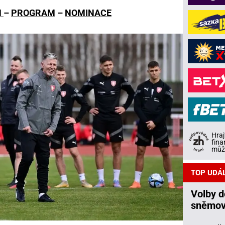
M
–
PROGRAM
–
NOMINACE
Hraj
fina
může
TOP UDÁ
Volby 
sněmov