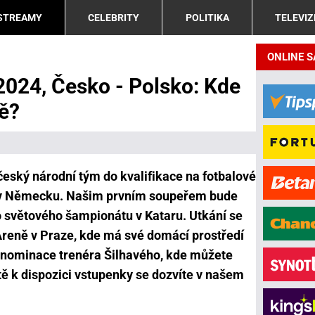
 STREAMY
CELEBRITY
POLITIKA
TELEVIZ
ONLINE 
2024, Česko - Polsko: Kde
vě?
 český národní tým do kvalifikace na fotbalové
í v Německu. Našim prvním soupeřem bude
o světového šampionátu v Kataru. Utkání se
Areně v Praze, kde má své domácí prostředí
do nominace trenéra Šilhavého, kde můžete
ště k dispozici vstupenky se dozvíte v našem