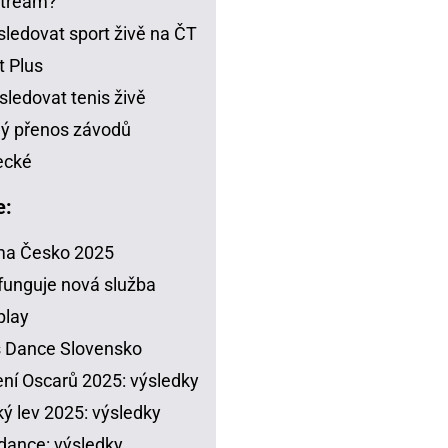
stream?
sledovat sport živě na ČT
t Plus
sledovat tenis živě
ý přenos závodů
ecké
e:
ma Česko 2025
funguje nová služba
play
s Dance Slovensko
ení Oscarů 2025: výsledky
ý lev 2025: výsledky
dance: výsledky