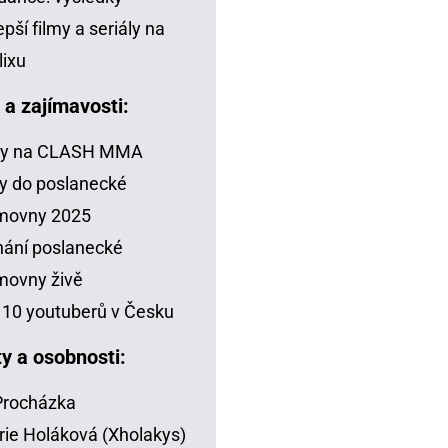
epší filmy a seriály na
lixu
a a zajímavosti:
zy na CLASH MMA
y do poslanecké
movny 2025
ání poslanecké
movny živě
10 youtuberů v Česku
ty a osobnosti:
 Procházka
rie Holáková (Xholakys)