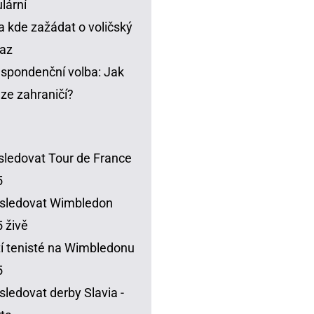
lární
a kde zažádat o voličský
az
spondenční volba: Jak
t ze zahraničí?
sledovat Tour de France
5
sledovat Wimbledon
 živě
í tenisté na Wimbledonu
5
sledovat derby Slavia -