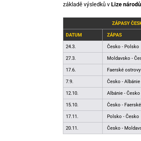
základě výsledků v
Lize národů
ZÁPASY ČESK
DATUM
ZÁPAS
24.3.
Česko - Polsko
27.3.
Moldavsko - Če
17.6.
Faerské ostrovy
7.9.
Česko - Albánie
12.10.
Albánie - Česko
15.10.
Česko - Faerské
17.11.
Polsko - Česko
20.11.
Česko - Moldav