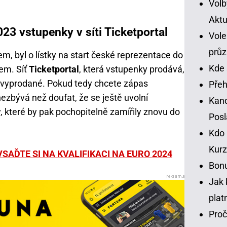
Volb
Aktu
023 vstupenky v síti Ticketportal
Vole
prů
m, byl o lístky na start české reprezentace do
Kde 
jem. Síť
Ticketportal
, která vstupenky prodává,
y vyprodané. Pokud tedy chcete zápas
Přeh
nezbývá než doufat, že se ještě uvolní
Kand
 které by pak pochopitelně zamířily znovu do
Pos
Kdo 
Kurz
SAĎTE SI NA KVALIFIKACI NA EURO 2024
Bonu
Jak 
plat
Proč