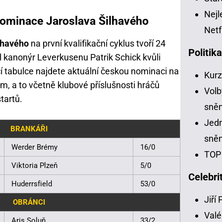
Nejl
nominace Jaroslava Šilhavého
Netf
lhavého
na první kvalifikační cyklus tvoří 24
Politik
 kanonýr Leverkusenu Patrik Schick kvůli
cí tabulce najdete aktuální českou nominaci na
Kur
 a to včetně klubové příslušnosti hráčů
Volb
tartů.
sně
Jedn
BRANKÁŘI
sně
Werder Brémy
16/0
TOP 
Viktoria Plzeň
5/0
Celebri
Huderrsfield
53/0
Jiří
OBRÁNCI
Valé
Aris Soluň
33/2