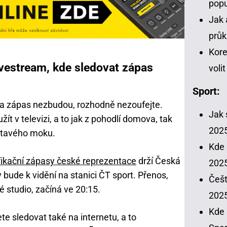
popu
Jak 
průk
Kore
ivestream, kde sledovat zápas
voli
Sport:
na zápas nezbudou, rozhodně nezoufejte.
Jak 
ít v televizi, a to jak z pohodlí domova, tak
202
latavého moku.
Kde 
fikační zápasy české reprezentace
drží Česká
2025
 bude k vidění na stanici ČT sport. Přenos,
Češt
é studio, začíná ve 20:15.
202
Kde 
te sledovat také na internetu, a to