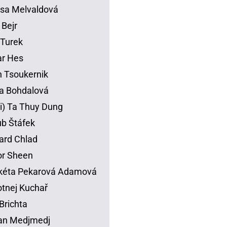
sa Melvaldová
 Bejr
p Turek
ar Hes
 Tsoukernik
na Bohdalová
li) Ta Thuy Dung
b Štáfek
ard Chlad
or Sheen
kéta Pekarová Adamová
tnej Kuchař
Brichta
an Medjmedj