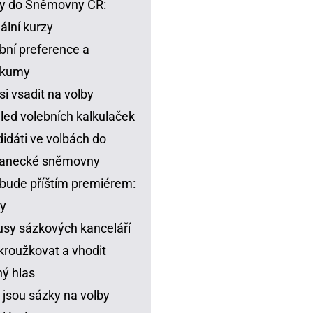
y do Sněmovny ČR:
ální kurzy
bní preference a
zkumy
si vsadit na volby
led volebních kalkulaček
idáti ve volbách do
lanecké sněmovny
bude příštím premiérem:
y
sy sázkových kanceláří
kroužkovat a vhodit
ný hlas
 jsou sázky na volby