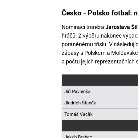
Česko - Polsko fotbal: 
Nominaci trenéra
Jaroslava Ši
hráčů. Z výběru nakonec vypadl
poraněnému tříslu. V následují
zápasy s Polskem a Moldavskem,
a počtu jejich reprezentačních s
Jiří Pavlenka
Jindřich Staněk
Tomáš Vaclík
Jakub Brabec