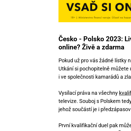
Česko - Polsko 2023: L
online? Živě a zdarma
Pokud už pro vás žádné lístky 
Utkání si pochopitelně můžete už
i ve společnosti kamarádů a z
Vysílací práva na všechny
kvali
televize. Souboj s Polskem tedy
jehož součástí je i předzápasov
První kvalifikační duel pak může