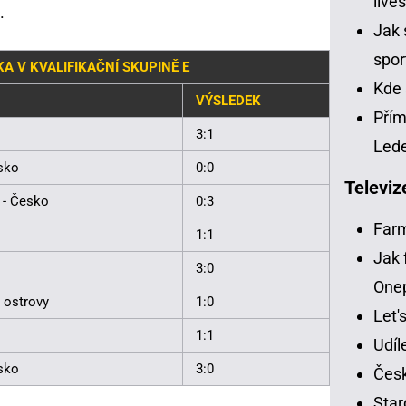
live
.
Jak 
spor
A V KVALIFIKAČNÍ SKUPINĚ E
Kde 
VÝSLEDEK
Přím
3:1
Led
sko
0:0
Televiz
 - Česko
0:3
Far
1:1
Jak 
3:0
One
 ostrovy
1:0
Let'
1:1
Udíl
sko
3:0
Česk
Star