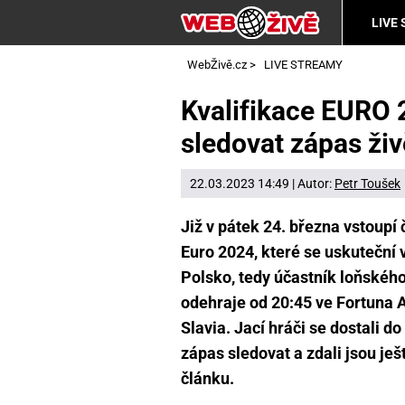
LIVE
WebŽivě.cz
>
LIVE STREAMY
Kvalifikace EURO 
sledovat zápas ži
22.03.2023 14:49 | Autor:
Petr Toušek
Již v pátek 24. března vstoupí
Euro 2024, které se uskutečn
Polsko, tedy účastník loňskéh
odehraje od 20:45 ve Fortuna 
Slavia. Jací hráči se dostali 
zápas sledovat a zdali jsou je
článku.