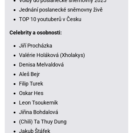
Volby do poslanecké sněmovny 2025
Jednání poslanecké sněmovny živě
TOP 10 youtuberů v Česku
Celebrity a osobnosti:
Jiří Procházka
Valérie Holáková (Xholakys)
Denisa Melvaldová
Aleš Bejr
Filip Turek
Oskar Hes
Leon Tsoukernik
Jiřina Bohdalová
(Chili) Ta Thuy Dung
Jakub Štáfek