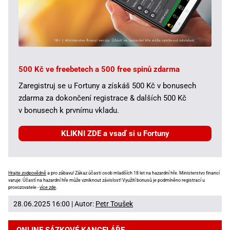
500 Kč ve freebetech a 500 free spinů zdarma
Zaregistruj se u Fortuny a získáš 500 Kč v bonusech
zdarma za dokončení registrace & dalších 500 Kč
v bonusech k prvnímu vkladu.
KLIKNI ZDE a vsaď si u Fortuny
Hrajte zodpovědně
a pro zábavu! Zákaz účasti osob mladších 18 let na hazardní hře. Ministerstvo financí
varuje: Účastí na hazardní hře může vzniknout závislost! Využití bonusů je podmíněno registrací u
provozovatele -
více zde
.
28.06.2025 16:00 | Autor:
Petr Toušek
ONLINE SÁZKOVÉ KANCELÁŘE