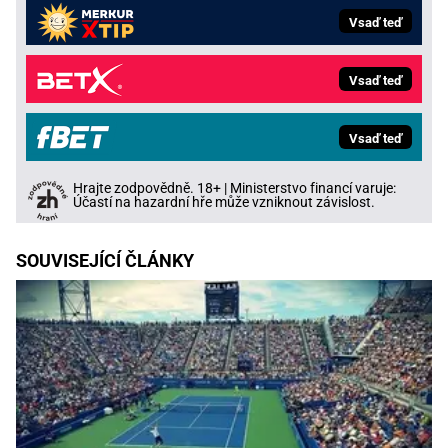
Vsaď teď
Vsaď teď
Vsaď teď
Hrajte zodpovědně. 18+ | Ministerstvo financí varuje:
Účastí na hazardní hře může vzniknout závislost.
SOUVISEJÍCÍ ČLÁNKY