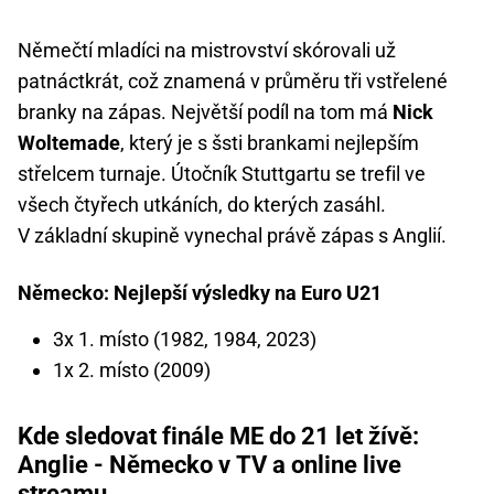
Němečtí mladíci na mistrovství skórovali už
patnáctkrát, což znamená v průměru tři vstřelené
branky na zápas. Největší podíl na tom má
Nick
Woltemade
, který je s šsti brankami nejlepším
střelcem turnaje. Útočník Stuttgartu se trefil ve
všech čtyřech utkáních, do kterých zasáhl.
V základní skupině vynechal právě zápas s Anglií.
Německo: Nejlepší výsledky na Euro U21
3x 1. místo (1982, 1984, 2023)
1x 2. místo (2009)
Kde sledovat finále ME do 21 let žívě:
Anglie - Německo v TV a online live
streamu