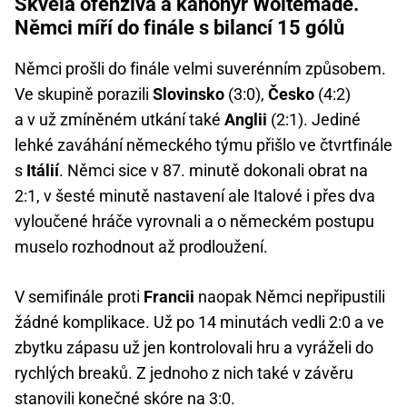
Skvělá ofenziva a kanonýr Woltemade.
Němci míří do finále s bilancí 15 gólů
Němci prošli do finále velmi suverénním způsobem.
Ve skupině porazili
Slovinsko
(3:0),
Česko
(4:2)
a v už zmíněném utkání také
Anglii
(2:1). Jediné
lehké zaváhání německého týmu přišlo ve čtvrtfinále
s
Itálií
. Němci sice v 87. minutě dokonali obrat na
2:1, v šesté minutě nastavení ale Italové i přes dva
vyloučené hráče vyrovnali a o německém postupu
muselo rozhodnout až prodloužení.
V semifinále proti
Francii
naopak Němci nepřipustili
žádné komplikace. Už po 14 minutách vedli 2:0 a ve
zbytku zápasu už jen kontrolovali hru a vyráželi do
rychlých breaků. Z jednoho z nich také v závěru
stanovili konečné skóre na 3:0.