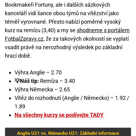
Bookmakeři Fortuny, ale i dalších sázkových
kanceláří vidí šance obou týmů na vítězství jako
téměř vyrovnané. Přesto nabízí poměrně vysoký
kurz na remízu (3,40) a my se
shodneme s portálem
FotbalZpravy.cz
, že za takových okolností se vyplatí
vsadit právě na nerozhodný výsledek po základní
hrací době.
Výhra Anglie – 2.70
💡Náš tip:
Remíza – 3.40
Výhra Německa – 2.65
Vítěz do rozhodnutí (Anglie / Německo) – 1.92 /
1.89
Na všechny kurzy se podívejte TADY
Anglie U21 vs. Německo U21: Základní informace