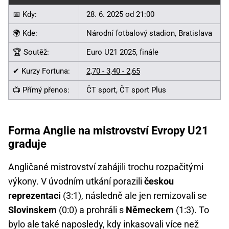
📅 Kdy:
28. 6. 2025 od 21:00
🌍 Kde:
Národní fotbalový stadion, Bratislava
🏆 Soutěž:
Euro U21 2025, finále
✔ Kurzy Fortuna:
2,70 - 3,40 - 2,65
📺 Přímý přenos:
ČT sport, ČT sport Plus
Forma Anglie na mistrovství Evropy U21
graduje
Angličané mistrovství zahájili trochu rozpačitými
výkony. V úvodním utkání porazili
českou
reprezentaci
(3:1), následně ale jen remizovali se
Slovinskem
(0:0) a prohráli s
Německem
(1:3). To
bylo ale také naposledy, kdy inkasovali více než