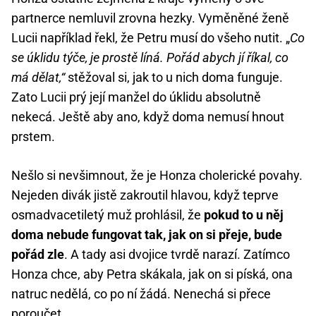
partnerce nemluvil zrovna hezky. Vyměněné ženě
Lucii například řekl, že Petru musí do všeho nutit. „
Co
se úklidu týče, je prostě líná. Pořád abych jí říkal, co
má dělat,“
stěžoval si, jak to u nich doma funguje.
Zato Lucii prý její manžel do úklidu absolutně
nekecá. Ještě aby ano, když doma nemusí hnout
prstem.
Nešlo si nevšimnout, že je Honza cholerické povahy.
Nejeden divák jistě zakroutil hlavou, když teprve
osmadvacetiletý muž prohlásil, že
pokud to u něj
doma nebude fungovat tak, jak on si přeje, bude
pořád zle
. A tady asi dvojice tvrdě narazí. Zatímco
Honza chce, aby Petra skákala, jak on si píská, ona
natruc nedělá, co po ní žádá. Nenechá si přece
poroučet.