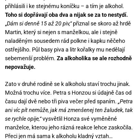
přihlásili i ke stejnému koníčku – a tím je alkohol.
Toho si dopřávají oba dva a nijak se za to nestydí.
„
Dám si denně 15 až 20 piv,“
přiznal se skoro až hrdě
Martin, který si nejen s manželkou, ale i stejně
naladěným sousedem rád polkne i kapku něčeho
ostřejšího. Půl basy piva a litr kořalky mu nedělají
sebemenší problém.
Za alkoholika se ale rozhodně
nepovažuje.
Zato v druhé rodině se k alkoholu staví trochu jinak.
Možná trochu více. Petra s Honzou si údajně čas od
času dají dvě nebo tři piva večer před spaním.
„Petra
ani víc pít nemůže, jak má zmenšenej ten žaludek, tak
se rychle opije,“
vysvětlil Honza své vyměněné
manželce, kterou jeho rázná reakce lehce zaskočila.
Přeci jen má sama k alkoholu kladný vztah…