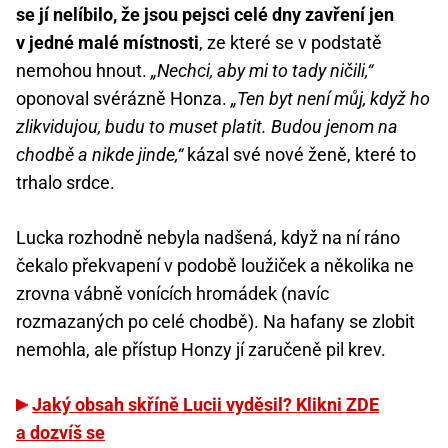
se jí nelíbilo, že jsou pejsci celé dny zavření jen
v jedné malé místnosti
, ze které se v podstatě
nemohou hnout.
„Nechci, aby mi to tady ničili,“
oponoval svérázně Honza.
„Ten byt není můj, když ho
zlikvidujou, budu to muset platit. Budou jenom na
chodbě a nikde jinde,“
kázal své nové ženě, které to
trhalo srdce.
Lucka rozhodně nebyla nadšená, když na ní ráno
čekalo překvapení v podobě loužiček a několika ne
zrovna vábně vonících hromádek (navíc
rozmazaných po celé chodbě). Na hafany se zlobit
nemohla, ale přístup Honzy jí zaručeně pil krev.
Jaký obsah skříně Lucii vyděsil? Klikni ZDE
a dozvíš se