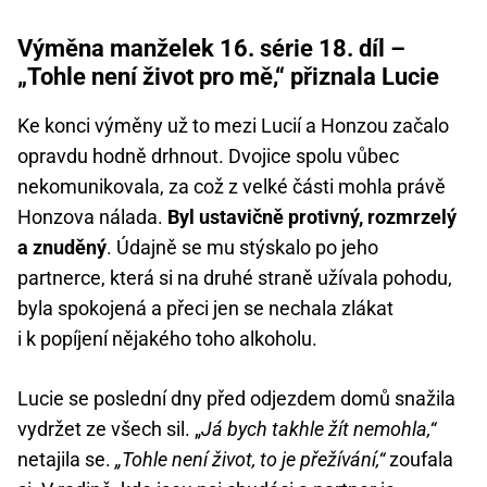
Výměna manželek 16. série 18. díl –
„Tohle není život pro mě,“ přiznala Lucie
Ke konci výměny už to mezi Lucií a Honzou začalo
opravdu hodně drhnout. Dvojice spolu vůbec
nekomunikovala, za což z velké části mohla právě
Honzova nálada.
Byl ustavičně protivný, rozmrzelý
a znuděný
. Údajně se mu stýskalo po jeho
partnerce, která si na druhé straně užívala pohodu,
byla spokojená a přeci jen se nechala zlákat
i k popíjení nějakého toho alkoholu.
Lucie se poslední dny před odjezdem domů snažila
vydržet ze všech sil. „
Já bych takhle žít nemohla,“
netajila se.
„Tohle není život, to je přežívání,“
zoufala