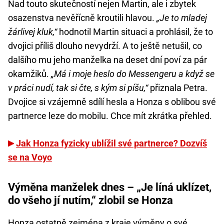
Nad touto skutečností nejen Martin, ale i zbytek
osazenstva nevěřícně kroutili hlavou.
„Je to mladej
žárlivej kluk,“
hodnotil Martin situaci a prohlásil, že to
dvojici příliš dlouho nevydrží. A to ještě netušil, co
dalšího mu jeho manželka na deset dní poví za pár
okamžiků.
„Má i moje heslo do Messengeru a když se
v práci nudí, tak si čte, s kým si píšu,“
přiznala Petra.
Dvojice si vzájemně sdílí hesla a Honza s oblibou své
partnerce leze do mobilu. Chce mít zkrátka přehled.
Jak Honza fyzicky ublížil své partnerce? Dozvíš
se na Voyo
Výměna manželek dnes – „Je líná uklízet,
do všeho jí nutím,“ zlobil se Honza
Honza ostatně zejména z kraje výměny o své