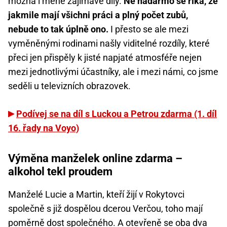
možná i méně zajímavé díly.
Ne nadarmo se říká, že
jakmile mají všichni práci a plný počet zubů,
nebude to tak úplně ono.
I přesto se ale mezi
vyměněnými rodinami našly viditelné rozdíly, které
přeci jen přispěly k jisté napjaté atmosféře nejen
mezi jednotlivými účastníky, ale i mezi námi, co jsme
seděli u televizních obrazovek.
Podívej se na díl s Luckou a Petrou zdarma (1. díl
16. řady na Voyo)
Výměna manželek online zdarma –
alkohol tekl proudem
Manželé Lucie a Martin, kteří žijí v Rokytovci
společně s již dospělou dcerou Verčou, toho mají
poměrně dost společného. A otevřeně se oba dva