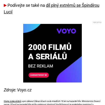
Podívejte se také na
díl plný extrémů se Špindírou
Lucií
Zdroje: Voyo.cz
Hrajte zodpovědně
a pro zábavu! Zákaz účasti osob mladších 18 let na hazardní hře. Ministerstvo financí
varuje: Účastí na hazardní hře může vzniknout závislost! Využití bonusů je podmíněno registrací u