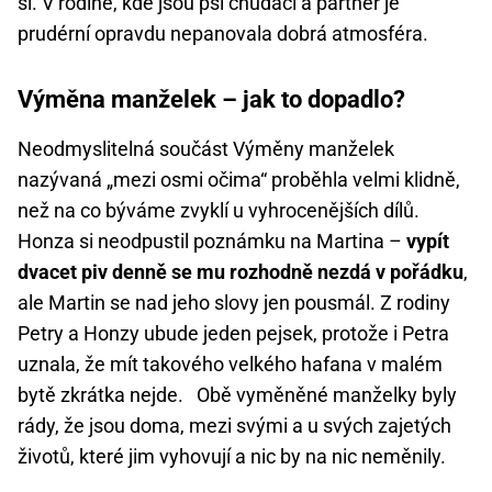
si. V rodině, kde jsou psi chudáci a partner je
prudérní opravdu nepanovala dobrá atmosféra.
Výměna manželek – jak to dopadlo?
Neodmyslitelná součást Výměny manželek
nazývaná „mezi osmi očima“ proběhla velmi klidně,
než na co býváme zvyklí u vyhrocenějších dílů.
Honza si neodpustil poznámku na Martina –
vypít
dvacet piv denně se mu rozhodně nezdá v pořádku
,
ale Martin se nad jeho slovy jen pousmál. Z rodiny
Petry a Honzy ubude jeden pejsek, protože i Petra
uznala, že mít takového velkého hafana v malém
bytě zkrátka nejde. Obě vyměněné manželky byly
rády, že jsou doma, mezi svými a u svých zajetých
životů, které jim vyhovují a nic by na nic neměnily.