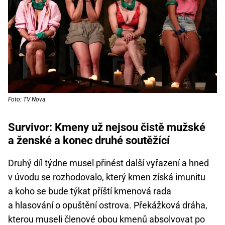
Foto: TV Nova
Survivor: Kmeny už nejsou čistě mužské
a ženské a konec druhé soutěžící
Druhý díl týdne musel přinést další vyřazení a hned
v úvodu se rozhodovalo, který kmen získá imunitu
a koho se bude týkat příští kmenová rada
a hlasování o opuštění ostrova. Překážková dráha,
kterou museli členové obou kmenů absolvovat po