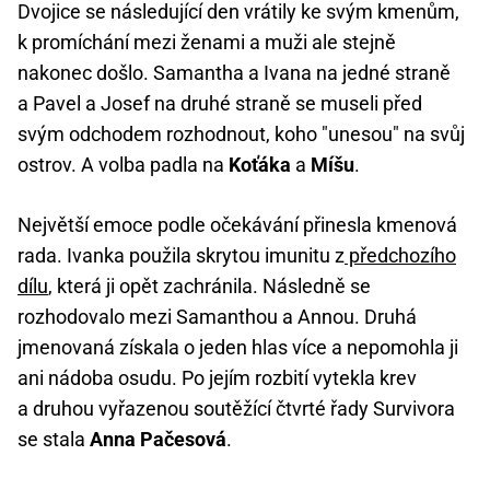
Dvojice se následující den vrátily ke svým kmenům,
k promíchání mezi ženami a muži ale stejně
nakonec došlo. Samantha a Ivana na jedné straně
a Pavel a Josef na druhé straně se museli před
svým odchodem rozhodnout, koho "unesou" na svůj
ostrov. A volba padla na
Koťáka
a
Míšu
.
Největší emoce podle očekávání přinesla kmenová
rada. Ivanka použila skrytou imunitu z
předchozího
dílu
, která ji opět zachránila. Následně se
rozhodovalo mezi Samanthou a Annou. Druhá
jmenovaná získala o jeden hlas více a nepomohla ji
ani nádoba osudu. Po jejím rozbití vytekla krev
a druhou vyřazenou soutěžící čtvrté řady Survivora
se stala
Anna Pačesová
.