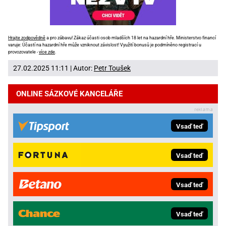
Hrajte zodpovědně
a pro zábavu! Zákaz účasti osob mladších 18 let na hazardní hře. Ministerstvo financí
varuje: Účastí na hazardní hře může vzniknout závislost! Využití bonusů je podmíněno registrací u
provozovatele -
více zde
.
27.02.2025 11:11 | Autor:
Petr Toušek
ONLINE SÁZKOVÉ KANCELÁŘE
Vsaď teď
Vsaď teď
Vsaď teď
Vsaď teď