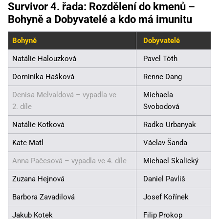
Survivor 4. řada: Rozdělení do kmenů –
Bohyně a Dobyvatelé a kdo má imunitu
Bohyně
Dobyvatelé
Natálie Halouzková
Pavel Tóth
Dominika Hašková
Renne Dang
Denisa Melvaldová – vypadla ve
Michaela
2. díle
Svobodová
Natálie Kotková
Radko Urbanyak
Kate Matl
Václav Šanda
Anna Pačesová – vypadla ve 4. díle
Michael Skalický
Zuzana Hejnová
Daniel Pavliš
Barbora Zavadilová
Josef Kořínek
Jakub Kotek
Filip Prokop