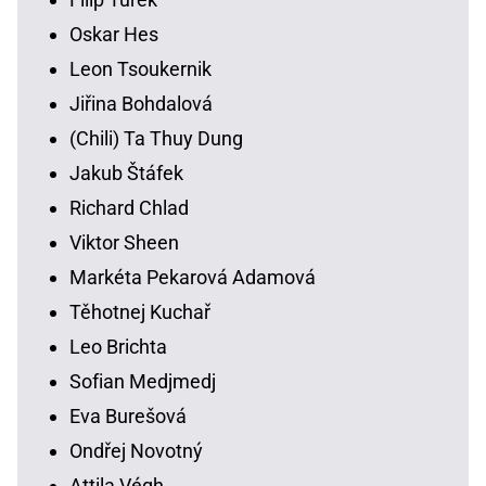
Oskar Hes
Leon Tsoukernik
Jiřina Bohdalová
(Chili) Ta Thuy Dung
Jakub Štáfek
Richard Chlad
Viktor Sheen
Markéta Pekarová Adamová
Těhotnej Kuchař
Leo Brichta
Sofian Medjmedj
Eva Burešová
Ondřej Novotný
Attila Végh