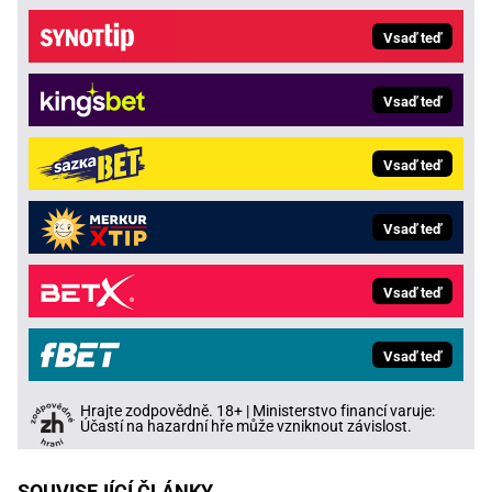
Vsaď teď
Vsaď teď
Vsaď teď
Vsaď teď
Vsaď teď
Vsaď teď
Hrajte zodpovědně. 18+ | Ministerstvo financí varuje:
Účastí na hazardní hře může vzniknout závislost.
SOUVISEJÍCÍ ČLÁNKY