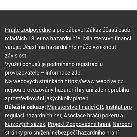
Hrajte zodpovědně
a pro zábavu! Zákaz účasti osob
mladších 18 let na hazardní hře. Ministerstvo financí
varuje: Účastí na hazardní hře může vzniknout
závislost!
Využití bonusů je podmíněno registrací u
provozovatele –
informace zde
.
Na webových stránkách https://www.webzive.cz
nejsou provozovány hazardní hry ani zde neprobíhá
zprostředkování jakýchkoliv plateb.
Důležité odkazy:
Ministerstvo financí ČR
,
Institut pro
regulaci hazardních her
,
Asociace hráčů pokeru a
kurzových sázek
,
Projekt Zodpovědné hraní
,
Národní
stránky pro snížení nebezpečí hazardního hraní