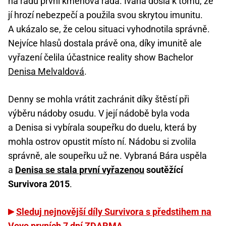
na řadu první kmenová rada. Ivana došla k tomu, že
jí hrozí nebezpečí a použila svou skrytou imunitu.
A ukázalo se, že celou situaci vyhodnotila správně.
Nejvíce hlasů dostala právě ona, díky imunitě ale
vyřazení čelila účastnice reality show Bachelor
Denisa Melvaldová
.
Denny se mohla vrátit zachránit díky štěstí při
výběru nádoby osudu. V její nádobě byla voda
a Denisa si vybírala soupeřku do duelu, která by
mohla ostrov opustit místo ní. Nádobu si zvolila
správně, ale soupeřku už ne. Vybraná Bára uspěla
a
Denisa se stala první vyřazenou
soutěžící
Survivora 2015
.
Sleduj nejnovější díly Survivora s předstihem na
Voyo prvních 7 dní ZDARMA