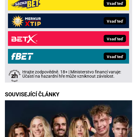
Vsaď teď
Vsaď teď
Vsaď teď
Vsaď teď
Hrajte zodpovědně. 18+ | Ministerstvo financí varuje:
Účastí na hazardní hře může vzniknout závislost.
SOUVISEJÍCÍ ČLÁNKY