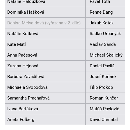
Natálie Halouzková
Pavel Tóth
Dominika Hašková
Renne Dang
Denisa Melvaldová (vyřazena v 2. díle)
Jakub Kotek
Natálie Kotková
Radko Urbanyak
Kate Matl
Václav Šanda
Anna Pačesová
Michael Skalický
Zuzana Hejnová
Daniel Pavliš
Barbora Zavadilová
Josef Kořínek
Michaela Svobodová
Filip Prokop
Samantha Prachařová
Roman Kunčar
Ivana Bartáková
Matúš Pavlovič
Aneta Folberg
David Chmátal