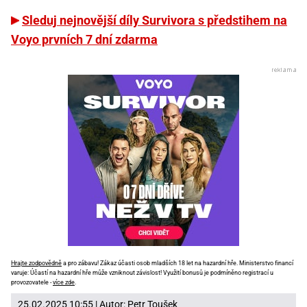
Sleduj nejnovější díly Survivora s předstihem na
Voyo prvních 7 dní zdarma
Hrajte zodpovědně
a pro zábavu! Zákaz účasti osob mladších 18 let na hazardní hře. Ministerstvo financí
varuje: Účastí na hazardní hře může vzniknout závislost! Využití bonusů je podmíněno registrací u
provozovatele -
více zde
.
25.02.2025 10:55 | Autor:
Petr Toušek