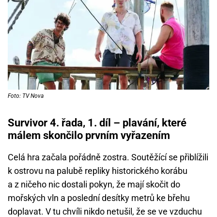
Foto: TV Nova
Survivor 4. řada, 1. díl – plavání, které
málem skončilo prvním vyřazením
Celá hra začala pořádně zostra. Soutěžící se přiblížili
k ostrovu na palubě repliky historického korábu
a z ničeho nic dostali pokyn, že mají skočit do
mořských vln a poslední desítky metrů ke břehu
doplavat. V tu chvíli nikdo netušil, že se ve vzduchu