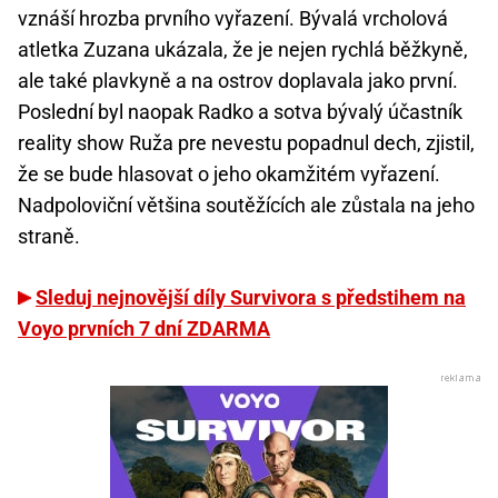
vznáší hrozba prvního vyřazení. Bývalá vrcholová
atletka Zuzana ukázala, že je nejen rychlá běžkyně,
ale také plavkyně a na ostrov doplavala jako první.
Poslední byl naopak Radko a sotva bývalý účastník
reality show Ruža pre nevestu popadnul dech, zjistil,
že se bude hlasovat o jeho okamžitém vyřazení.
Nadpoloviční většina soutěžících ale zůstala na jeho
straně.
Sleduj nejnovější díly Survivora s předstihem na
Voyo prvních 7 dní ZDARMA