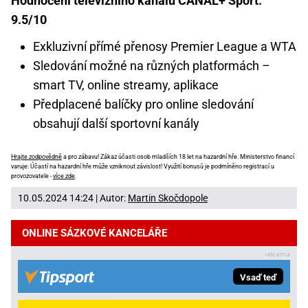
Hodnocení televizního kanálu CANAL+ Sport:
9.5/10
Exkluzivní přímé přenosy Premier League a WTA
Sledování možné na různých platformách –
smart TV, online streamy, aplikace
Předplacené balíčky pro online sledování
obsahují další sportovní kanály
Hrajte zodpovědně
a pro zábavu! Zákaz účasti osob mladších 18 let na hazardní hře. Ministerstvo financí
varuje: Účastí na hazardní hře může vzniknout závislost! Využití bonusů je podmíněno registrací u
provozovatele -
více zde
.
10.05.2024 14:24 | Autor:
Martin Skočdopole
ONLINE SÁZKOVÉ KANCELÁŘE
Vsaď teď