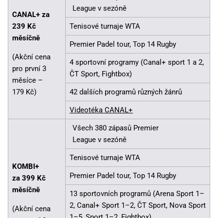
League v sezóně
CANAL+ za
239 Kč
Tenisové turnaje WTA
měsíčně
Premier Padel tour, Top 14 Rugby
(Akční cena
4 sportovní programy (Canal+ sport 1 a 2,
pro první 3
ČT Sport, Fightbox)
měsíce –
179 Kč)
42 dalších programů různých žánrů
Videotéka CANAL+
Všech 380 zápasů Premier
League v sezóně
Tenisové turnaje WTA
KOMBI+
Premier Padel tour, Top 14 Rugby
za 399 Kč
měsíčně
13 sportovních programů (Arena Sport 1–
2, Canal+ Sport 1–2, ČT Sport, Nova Sport
(Akční cena
1–5, Sport 1–2, Fightbox)