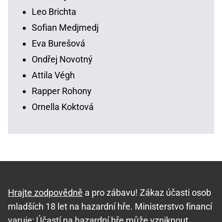
Leo Brichta
Sofian Medjmedj
Eva Burešová
Ondřej Novotný
Attila Végh
Rapper Rohony
Ornella Koktová
Hrajte zodpovědně
a pro zábavu! Zákaz účasti osob
mladších 18 let na hazardní hře. Ministerstvo financí
varuje: Účastí na hazardní hře může vzniknout