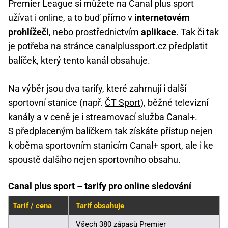
Premier League si můžete na Canal plus sport
užívat i online, a to buď přímo v
internetovém
prohlížeči
, nebo prostřednictvím
aplikace
. Tak či tak
je potřeba na stránce
canalplussport.cz
předplatit
balíček, který tento kanál obsahuje.
Na výběr jsou dva tarify, které zahrnují i další
sportovní stanice (např.
ČT Sport
), běžné televizní
kanály a v ceně je i streamovací služba Canal+.
S předplaceným balíčkem tak získáte přístup nejen
k oběma sportovním stanicím Canal+ sport, ale i ke
spoustě dalšího nejen sportovního obsahu.
Canal plus sport – tarify pro online sledování
Tarif / cena
Tarif obsahuje
Všech 380 zápasů Premier