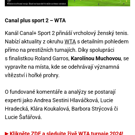
Canal plus sport 2 – WTA
Kanál Canal+ Sport 2 přináší vrcholový ženský tenis.
Nabízí aktuality z okruhu
WTA
s detailním pohledem
přímo na prestižních turnajích. Díky spolupráci
s finalistkou Roland Garros,
Karolínou Muchovou
, se
vypravíte na místa, kde se odehrávají významná
vítězství i hořké prohry.
O fundované komentáře a analýzy se postarají
experti jako Andrea Sestini Hlaváčková, Lucie
Hradecká, Klára Koukalová, Barbora Strýcová či
Lucie Šafářová.
Klikněte ZDE a sledujte živě WTA turnaje 2024!