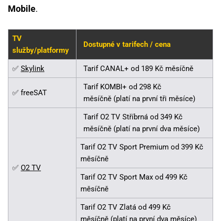
Mobile
.
TV
Dostupné v tarifech / cena
služby/platformy
✅
Skylink
Tarif CANAL+ od 189 Kč měsíčně
Tarif KOMBI+ od 298 Kč
✅ freeSAT
měsíčně (platí na první tři měsíce)
Tarif O2 TV Stříbrná od 349 Kč
měsíčně (platí na první dva měsíce)
Tarif O2 TV Sport Premium od 399 Kč
měsíčně
✅
O2 TV
Tarif O2 TV Sport Max od 499 Kč
měsíčně
Tarif O2 TV Zlatá od 499 Kč
měsíčně (platí na první dva měsíce)