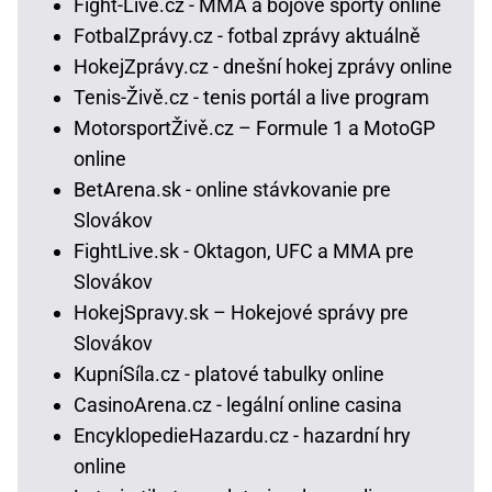
Fight-Live.cz - MMA a bojové sporty online
FotbalZprávy.cz - fotbal zprávy aktuálně
HokejZprávy.cz - dnešní hokej zprávy online
Tenis-Živě.cz - tenis portál a live program
MotorsportŽivě.cz – Formule 1 a MotoGP
online
BetArena.sk - online stávkovanie pre
Slovákov
FightLive.sk - Oktagon, UFC a MMA pre
Slovákov
HokejSpravy.sk – Hokejové správy pre
Slovákov
KupníSíla.cz - platové tabulky online
CasinoArena.cz - legální online casina
EncyklopedieHazardu.cz - hazardní hry
online