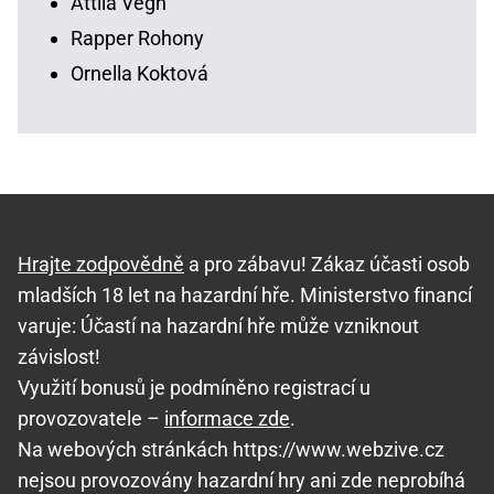
Attila Végh
Rapper Rohony
Ornella Koktová
Hrajte zodpovědně
a pro zábavu! Zákaz účasti osob
mladších 18 let na hazardní hře. Ministerstvo financí
varuje: Účastí na hazardní hře může vzniknout
závislost!
Využití bonusů je podmíněno registrací u
provozovatele –
informace zde
.
Na webových stránkách https://www.webzive.cz
nejsou provozovány hazardní hry ani zde neprobíhá