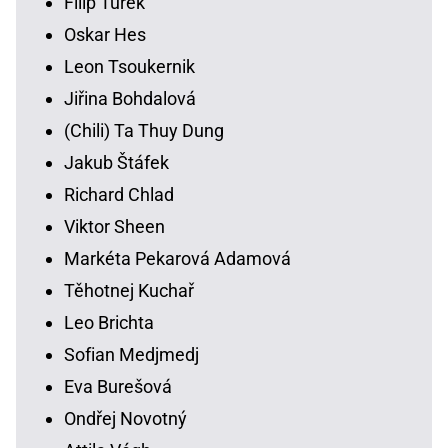
Filip Turek
Oskar Hes
Leon Tsoukernik
Jiřina Bohdalová
(Chili) Ta Thuy Dung
Jakub Štáfek
Richard Chlad
Viktor Sheen
Markéta Pekarová Adamová
Těhotnej Kuchař
Leo Brichta
Sofian Medjmedj
Eva Burešová
Ondřej Novotný