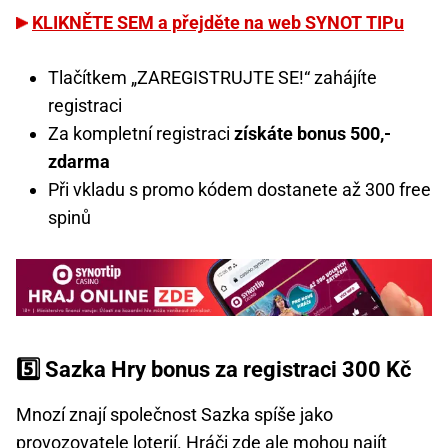
KLIKNĚTE SEM a přejděte na web SYNOT TIPu
Tlačítkem „ZAREGISTRUJTE SE!“ zahájíte
registraci
Za kompletní registraci
získáte bonus 500,-
zdarma
Při vkladu s promo kódem dostanete až 300 free
spinů
5️⃣ Sazka Hry bonus za registraci 300 Kč
Mnozí znají společnost Sazka spíše jako
provozovatele loterií. Hráči zde ale mohou najít