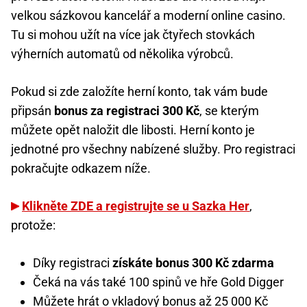
velkou sázkovou kancelář a moderní online casino.
Tu si mohou užít na více jak čtyřech stovkách
výherních automatů od několika výrobců.
Pokud si zde založíte herní konto, tak vám bude
připsán
bonus za registraci 300 Kč
, se kterým
můžete opět naložit dle libosti. Herní konto je
jednotné pro všechny nabízené služby. Pro registraci
pokračujte odkazem níže.
Klikněte ZDE a registrujte se u Sazka Her
,
protože:
Díky registraci
získáte bonus 300 Kč zdarma
Čeká na vás také 100 spinů ve hře Gold Digger
Můžete hrát o vkladový bonus až 25 000 Kč