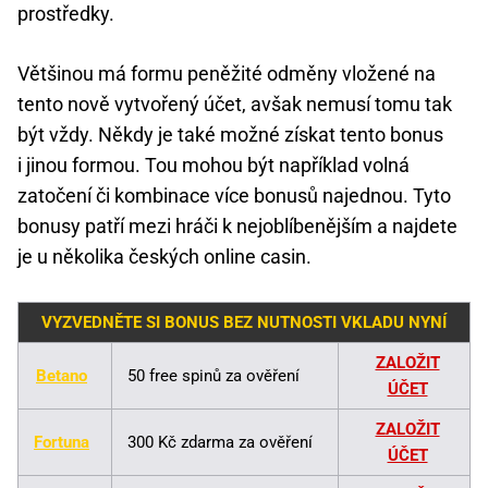
prostředky.
Většinou má formu peněžité odměny vložené na
tento nově vytvořený účet, avšak nemusí tomu tak
být vždy. Někdy je také možné získat tento bonus
i jinou formou. Tou mohou být například volná
zatočení či kombinace více bonusů najednou. Tyto
bonusy patří mezi hráči k nejoblíbenějším a najdete
je u několika českých online casin.
VYZVEDNĚTE SI BONUS BEZ NUTNOSTI VKLADU NYNÍ
ZALOŽIT
Betano
50 free spinů za ověření
ÚČET
ZALOŽIT
Fortuna
300 Kč zdarma za ověření
ÚČET