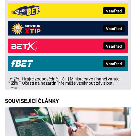
Vsaď teď
Vsaď teď
Vsaď teď
Vsaď teď
Hrajte zodpovědně. 18+ | Ministerstvo financí varuje:
Účastí na hazardní hře může vzniknout závislost.
SOUVISEJÍCÍ ČLÁNKY