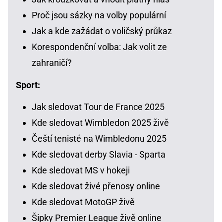
Proč jsou sázky na volby populární
Jak a kde zažádat o voličský průkaz
Korespondenční volba: Jak volit ze
zahraničí?
Sport:
Jak sledovat Tour de France 2025
Kde sledovat Wimbledon 2025 živě
Čeští tenisté na Wimbledonu 2025
Kde sledovat derby Slavia - Sparta
Kde sledovat MS v hokeji
Kde sledovat živé přenosy online
Kde sledovat MotoGP živě
Šipky Premier League živě online