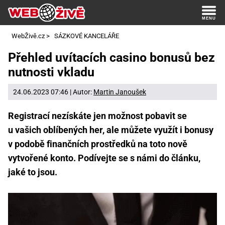
WebŽivě.cz
>
SÁZKOVÉ KANCELÁŘE
Přehled uvítacích casino bonusů bez
nutnosti vkladu
24.06.2023 07:46 | Autor:
Martin Janoušek
Registrací nezískáte jen možnost pobavit se
u vašich oblíbených her, ale můžete využít i bonusy
v podobě finančních prostředků na toto nově
vytvořené konto. Podívejte se s námi do článku,
jaké to jsou.