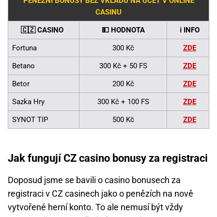
PENĚŽNÍ BONUSY BEZ VKLADU NA ÚČET V ONLINE
CASINU
🇨🇿 CASINO
💵 HODNOTA
ℹ️ INFO
Fortuna
300 Kč
ZDE
Betano
300 Kč + 50 FS
ZDE
Betor
200 Kč
ZDE
Sazka Hry
300 Kč + 100 FS
ZDE
SYNOT TIP
500 Kč
ZDE
Jak fungují CZ casino bonusy za registraci
Doposud jsme se bavili o casino bonusech za
registraci v CZ casinech jako o penězích na nově
vytvořené herní konto. To ale nemusí být vždy