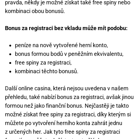
pravda, někdy je možné získat také free spiny nebo
kombinaci obou bonusů.
Bonus za registraci bez vkladu může mít podobu:
peníze na nově vytvořené herní konto,
bonus formou bodů v peněžním ekvivalentu,
free spiny za registraci,
kombinaci těchto bonusů.
Další online casina, která nejsou uvedena v našem
přehledu, také nabízí bonus za registraci, avšak jinou
formou než jako finanční bonus. Nejčastěji je takto
možné získat free spiny za registraci, díky kterým si
můžete po vytvoření herního konta zahrát jednu
z určených her. Jak tyto free spiny za registraci