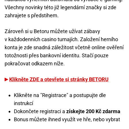
Všechny novinky této již legendární značky si zde
zahrajete s předstihem.
Zároveň si u Betoru můžete užívat zábavy
v každodenních casino turnajích. Založení herního
konta je zde snadná záležitost včetně online ověření
totožnosti přes bankovní identitu. Stačí pouze
pokračovat odkazem níže.
Klikněte ZDE a otevřete si stránky BETORU
Klikněte na "Registrace" a postupujte dle
instrukcí
Dokončete registraci a
získejte 200 Kč zdarma
Bonus můžete ihned využít ve hře, nebo vybrat