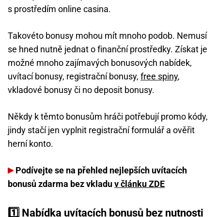
s prostředím online casina.
Takovéto bonusy mohou mít mnoho podob. Nemusí
se hned nutně jednat o finanční prostředky. Získat je
možné mnoho zajímavých bonusových nabídek,
uvítací bonusy, registrační bonusy,
free spiny
,
vkladové bonusy či no deposit bonusy.
Někdy k těmto bonusům hráči potřebují promo kódy,
jindy stačí jen vyplnit registrační formulář a ověřit
herní konto.
Podívejte se na přehled nejlepších uvítacích
bonusů zdarma bez vkladu
v článku ZDE
1️⃣ Nabídka uvítacích bonusů bez nutnosti