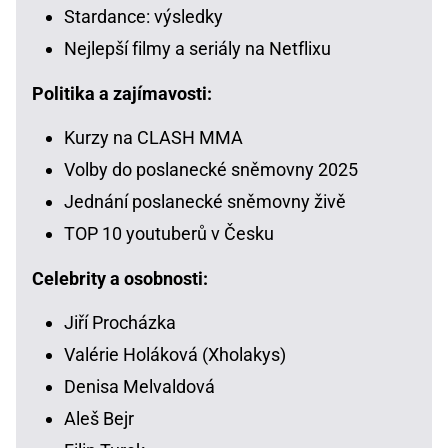
Stardance: výsledky
Nejlepší filmy a seriály na Netflixu
Politika a zajímavosti:
Kurzy na CLASH MMA
Volby do poslanecké sněmovny 2025
Jednání poslanecké sněmovny živě
TOP 10 youtuberů v Česku
Celebrity a osobnosti:
Jiří Procházka
Valérie Holáková (Xholakys)
Denisa Melvaldová
Aleš Bejr