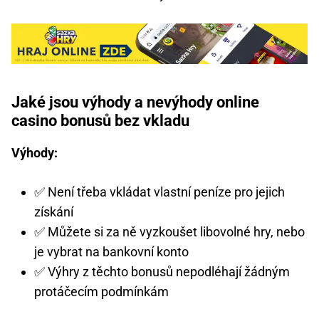
Jaké jsou výhody a nevýhody online
casino bonusů bez vkladu
Výhody:
✅ Není třeba vkládat vlastní peníze pro jejich
získání
✅ Můžete si za ně vyzkoušet libovolné hry, nebo
je vybrat na bankovní konto
✅ Výhry z těchto bonusů nepodléhají žádným
protáčecím podmínkám