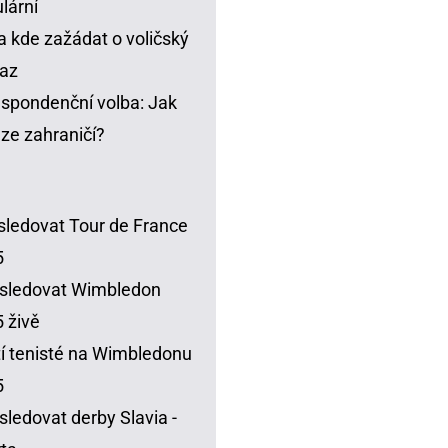
lární
a kde zažádat o voličský
az
spondenční volba: Jak
t ze zahraničí?
sledovat Tour de France
5
sledovat Wimbledon
 živě
í tenisté na Wimbledonu
5
sledovat derby Slavia -