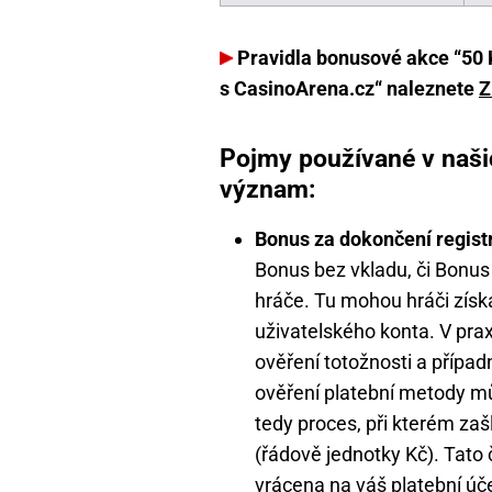
Pravidla bonusové akce “50 
s CasinoArena.cz“ naleznete
Z
Pojmy používané v našic
význam:
Bonus za dokončení regist
Bonus bez vkladu, či Bonus
hráče. Tu mohou hráči získ
uživatelského konta. V prax
ověření totožnosti a přípa
ověření platební metody m
tedy proces, při kterém za
(řádově jednotky Kč). Tato
vrácena na váš platební úče