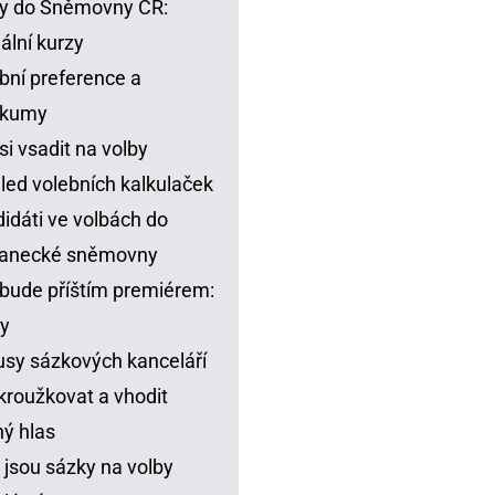
y do Sněmovny ČR:
ální kurzy
bní preference a
zkumy
si vsadit na volby
led volebních kalkulaček
idáti ve volbách do
lanecké sněmovny
bude příštím premiérem:
y
sy sázkových kanceláří
kroužkovat a vhodit
ný hlas
 jsou sázky na volby