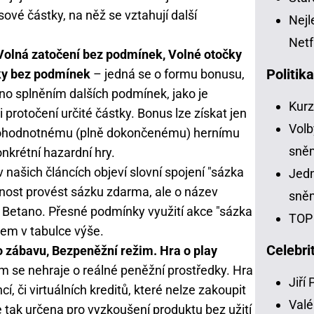
ové částky, na něž se vztahují další
Nejl
Netf
Volná zatočení bez podmínek, Volné otočky
Politik
ky bez podmínek
– jedná se o formu bonusu,
no splněním dalších podmínek, jako je
Kur
i protočení určité částky. Bonus lze získat jen
Volb
lnohodnotnému (plně dokončenému) hernímu
sně
nkrétní hazardní hry.
 našich článcích objeví slovní spojení "sázka
Jedn
nost provést sázku zdarma, ale o název
sně
 Betano. Přesné podmínky využití akce "sázka
TOP 
em v tabulce výše.
Celebri
 zábavu, Bezpeněžní režim. Hra o play
ém se nehraje o reálné peněžní prostředky. Hra
Jiří
, či virtuálních kreditů, které nelze zakoupit
Valé
e tak určena pro vyzkoušení produktu bez užití