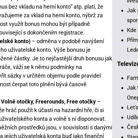
live
us bez vkladu na herní konto” atp. platí, že
Jak 
važujeme za vklad na herní konto, nýbrž za
spor
nost využít bonus mohou být případně
Kde 
související s dokončením registrace.
Přím
elské konto)
– odměna v podobě navýšení
Led
eho uživatelské konto. Výše bonusu je
žené částky. Je to nejčastější druh bonusu jak
Televiz
 hráče, váží se k němu podmínky na
vřít sázky v určitém objemu podle pravidel
Far
ost čerpat toto plnění bývá časově
Jak 
One
, Volné otočky, Freerounds, Free otočky
–
Let'
 hráč použít k účasti na hazardní hře, či si
Udíl
živatelského konta a volně s ní disponovat.
Česk
ěžních prostředků jsou, v souvislosti s danými
a jejich uživatelská konta buď jako finanční
Star