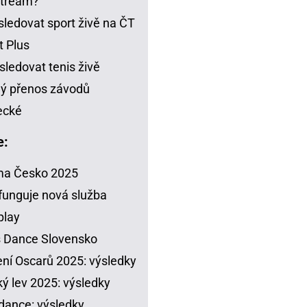
stream?
sledovat sport živě na ČT
t Plus
sledovat tenis živě
ý přenos závodů
ecké
e:
ma Česko 2025
funguje nová služba
play
s Dance Slovensko
ení Oscarů 2025: výsledky
ý lev 2025: výsledky
dance: výsledky