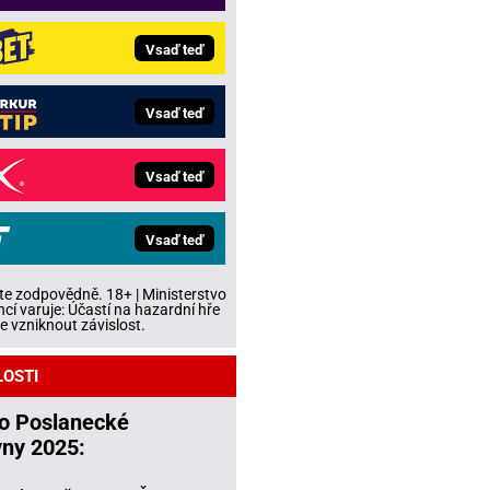
Vsaď teď
Vsaď teď
Vsaď teď
Vsaď teď
te zodpovědně. 18+ | Ministerstvo
ncí varuje: Účastí na hazardní hře
 vzniknout závislost.
LOSTI
do Poslanecké
ny 2025: