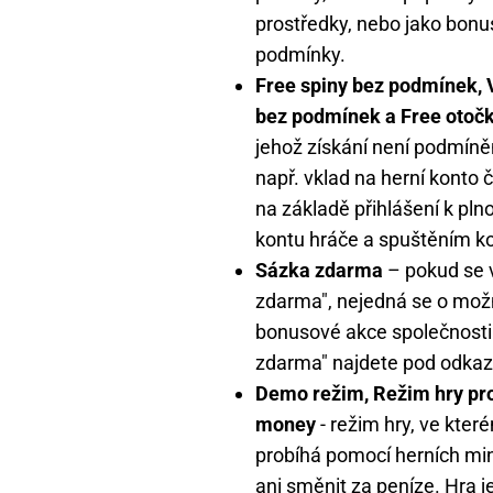
prostředky, nebo jako bonus
podmínky.
Free spiny bez podmínek, 
bez podmínek a Free otoč
jehož získání není podmíně
např. vklad na herní konto č
na základě přihlášení k p
kontu hráče a spuštěním ko
Sázka zdarma
– pokud se v
zdarma", nejedná se o mož
bonusové akce společnosti
zdarma" najdete pod odkaz
Demo režim, Režim hry pro
money
- režim hry, ve kter
probíhá pomocí herních mincí
ani směnit za peníze. Hra j