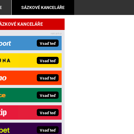
E
SÁZKOVÉ KANCELÁŘE
SÁZKOVÉ KANCELÁŘE
Vsaď teď
Vsaď teď
Vsaď teď
Vsaď teď
Vsaď teď
Vsaď teď