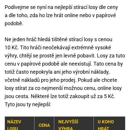
Podívejme se nyní na nejlepší stírací losy dle ceny
a dle toho, zda ho lze hrát online nebo v papírové
podobě.
Ne jeden hráč hledá tištěné stírací losy s cenou
10 Kč. Tito hráči neočekávají extrémně vysoké
výhry, chtějí se prostě jen levně pobavit. Losy za tuto
cenu v papírové podobě ale neexistují. Tato cena by
totiž často nepokryla ani jeho výrobní náklady,
včetně nákladů pro jeho prodej. Pokud ale chcete
losy stírat za co nejmenší možnou cenu, online losy
jsou cesta. Některé lze totiž zakoupit už za 5 Kč.
Tyto jsou ty nejlepší:
NÁZEV
NEJVYŠŠÍ
U KOHO
CENA
LOSU
VÝHRA
HRÁT