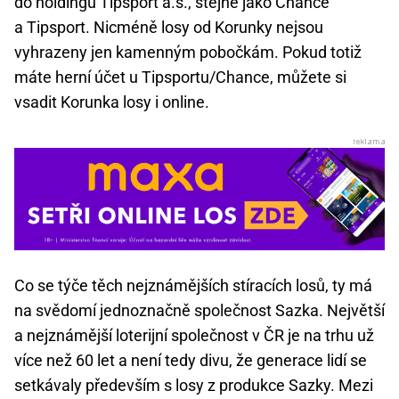
do holdingu Tipsport a.s., stejně jako Chance
a Tipsport. Nicméně losy od Korunky nejsou
vyhrazeny jen kamenným pobočkám. Pokud totiž
máte herní účet u Tipsportu/Chance, můžete si
vsadit Korunka losy i online.
Co se týče těch nejznámějších stíracích losů, ty má
na svědomí jednoznačně společnost Sazka. Největší
a nejznámější loterijní společnost v ČR je na trhu už
více než 60 let a není tedy divu, že generace lidí se
setkávaly především s losy z produkce Sazky. Mezi