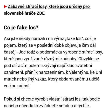
Zábavné stírací losy, které jsou určeny pro
slovenské hráče ZDE
Co je fake los?
Asi jste někdy narazili i na výraz „fake los“, což je
pojem, který se v poslední době objevuje čím dál
častěji. Jde totiž o podomácku vyrobené stírací losy,
které jsou využívané různými způsoby. Obvykle se
pod stíracím polem skrývají například svatební
oznámení, přání k narozeninám, k Valentýnu, ke Dni
matek nebo jiný vzkaz, který obdarovanému udělá
velkou radost.
Pokud si chcete vyrobit vlastní stírací los, tak podle
našeho návodu to zvládnete snadno a rychle.