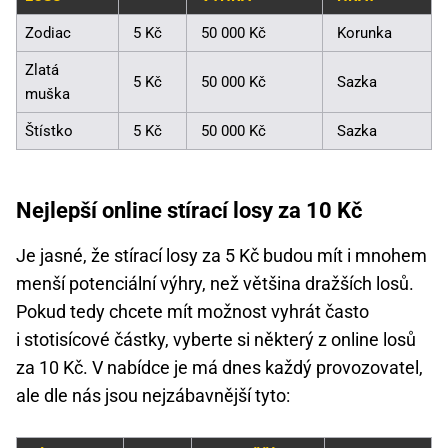
Zodiac
5 Kč
50 000 Kč
Korunka
Zlatá
5 Kč
50 000 Kč
Sazka
muška
Štístko
5 Kč
50 000 Kč
Sazka
Nejlepší online stírací losy za 10 Kč
Je jasné, že stírací losy za 5 Kč budou mít i mnohem
menší potenciální výhry, než většina dražších losů.
Pokud tedy chcete mít možnost vyhrát často
i stotisícové částky, vyberte si některý z online losů
za 10 Kč. V nabídce je má dnes každý provozovatel,
ale dle nás jsou nejzábavnější tyto: