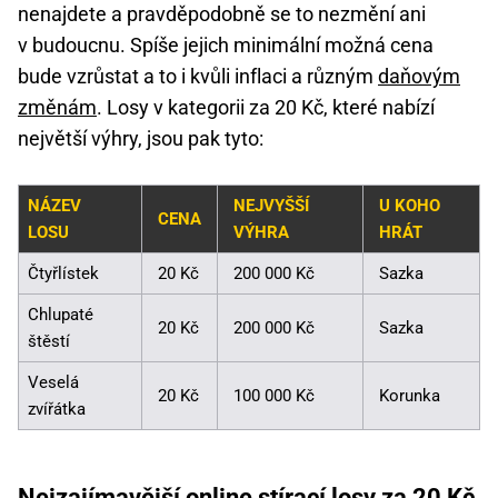
nenajdete a pravděpodobně se to nezmění ani
v budoucnu. Spíše jejich minimální možná cena
bude vzrůstat a to i kvůli inflaci a různým
daňovým
změnám
. Losy v kategorii za 20 Kč, které nabízí
největší výhry, jsou pak tyto:
NÁZEV
NEJVYŠŠÍ
U KOHO
CENA
LOSU
VÝHRA
HRÁT
Čtyřlístek
20 Kč
200 000 Kč
Sazka
Chlupaté
20 Kč
200 000 Kč
Sazka
štěstí
Veselá
20 Kč
100 000 Kč
Korunka
zvířátka
Nejzajímavější online stírací losy za 20 Kč