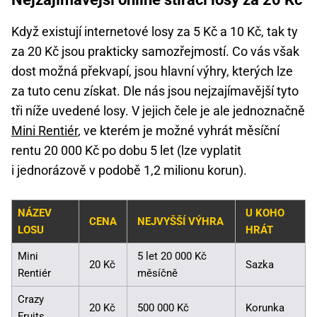
Když existují internetové losy za 5 Kč a 10 Kč, tak ty
za 20 Kč jsou prakticky samozřejmostí. Co vás však
dost možná překvapí, jsou hlavní výhry, kterých lze
za tuto cenu získat. Dle nás jsou nejzajímavější tyto
tři níže uvedené losy. V jejich čele je ale jednoznačně
Mini Rentiér
, ve kterém je možné vyhrát měsíční
rentu 20 000 Kč po dobu 5 let (lze vyplatit
i jednorázově v podobě 1,2 milionu korun).
NÁZEV
U KOHO
CENA
NEJVYŠŠÍ VÝHRA
LOSU
HRÁT
Mini
5 let 20 000 Kč
20 Kč
Sazka
Rentiér
měsíčně
Crazy
20 Kč
500 000 Kč
Korunka
Fruits