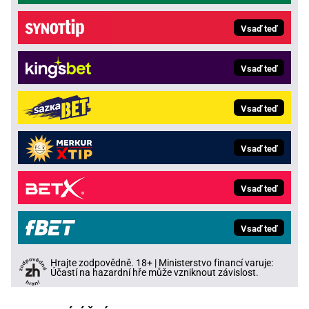
Vsaď teď
Vsaď teď
Vsaď teď
Vsaď teď
Vsaď teď
Vsaď teď
Hrajte zodpovědně. 18+ | Ministerstvo financí varuje:
Účastí na hazardní hře může vzniknout závislost.