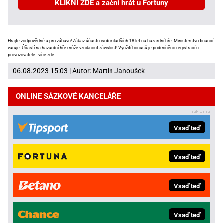
KLIKNI ZDE a začni hrát u Fortuny
Hrajte zodpovědně
a pro zábavu! Zákaz účasti osob mladších 18 let na hazardní hře. Ministerstvo financí
varuje: Účastí na hazardní hře může vzniknout závislost! Využití bonusů je podmíněno registrací u
provozovatele -
více zde
.
06.08.2023 15:03 | Autor:
Martin Janoušek
ONLINE SÁZKOVÉ KANCELÁŘE
Vsaď teď
Vsaď teď
Vsaď teď
Vsaď teď