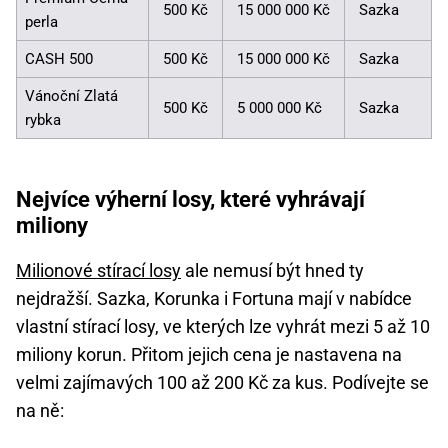
500 Kč
15 000 000 Kč
Sazka
perla
CASH 500
500 Kč
15 000 000 Kč
Sazka
Vánoční Zlatá
500 Kč
5 000 000 Kč
Sazka
rybka
Nejvíce výherní losy, které vyhrávají
miliony
Milionové stírací losy
ale nemusí být hned ty
nejdražší. Sazka, Korunka i Fortuna mají v nabídce
vlastní stírací losy, ve kterých lze vyhrát mezi 5 až 10
miliony korun. Přitom jejich cena je nastavena na
velmi zajímavých 100 až 200 Kč za kus. Podívejte se
na ně: