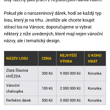
Pokud jde o narozeninový dárek, hodí se každý typ
losu, který je na trhu. Jestliže ale chcete koupit
stírací los na Vánoce, doporučujeme si vybrat
některý z níže uvedených, které mají nejen vánoční
názvy, ale i tematický design.
NEJVYŠŠÍ
U KOHO
NÁZEV LOSU
CENA
VÝHRA
HRÁT
Zlatá Šťastná
300 Kč
9 000 000 Kč
Korunka
HVĚZDA
Vánoční
100 Kč
2 000 000 Kč
Korunka
chaloupka
Perfektní dárek
500 Kč
5 000 000 Kč
Korunka