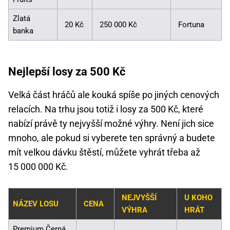
Zlatá
20 Kč
250 000 Kč
Fortuna
banka
Nejlepší losy za 500 Kč
Velká část hráčů ale kouká spíše po jiných cenových
relacích. Na trhu jsou totiž i losy za 500 Kč, které
nabízí právě ty nejvyšší možné výhry. Není jich sice
mnoho, ale pokud si vyberete ten správný a budete
mít velkou dávku štěstí, můžete vyhrát třeba až
15 000 000 Kč.
NEJVYŠŠÍ
U KOHO
NÁZEV LOSU
CENA
VÝHRA
HRÁT
Premium Černá