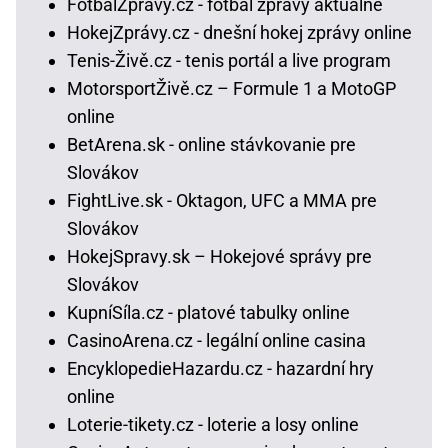
FotbalZprávy.cz - fotbal zprávy aktuálně
HokejZprávy.cz - dnešní hokej zprávy online
Tenis-Živě.cz - tenis portál a live program
MotorsportŽivě.cz – Formule 1 a MotoGP
online
BetArena.sk - online stávkovanie pre
Slovákov
FightLive.sk - Oktagon, UFC a MMA pre
Slovákov
HokejSpravy.sk – Hokejové správy pre
Slovákov
KupníSíla.cz - platové tabulky online
CasinoArena.cz - legální online casina
EncyklopedieHazardu.cz - hazardní hry
online
Loterie-tikety.cz - loterie a losy online