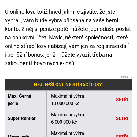
U online losů totiž hned jakmile zjistíte, že jste
vyhráli, vám bude výhra připsána na vaše herní
konto. Z něj si peníze poté můžete jednoduše poslat
na bankovní účet. Navíc, některé společnosti, které
online stírací losy nabízejí, vám jen za registraci dají
i
peněžní bonus
, jenž můžete využít třeba na
zakoupení libovolných e-losů.
NEJLEPŠÍ ONLINE STÍRACÍ LOSY:
Maxi Černá
Maximální výhra
SETŘI
perla
10 000 000 Kč
Maximální výhra
Super Rentiér
SETŘI
6 000 000 Kč
Maximální výhra
Mega lodě
SETŘI