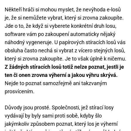
Někteří hráči si mohou myslet, že nevýhoda e-losů
je, že si nemůžete vybrat, který si zrovna zakoupíte.
Jde o to, že když si vyberete konkrétní druh losu,
software vám po zakoupení automaticky nějaký
náhodný vygeneruje. U papírových stíracích losů vás
obsluha často nechá si vybrat z vícero stejných losů,
který si zrovna zakoupíte. Je to však úplně k ničemu.
Z žádných stíracích losů totiž nelze poznat, jestli je
ten či onen zrovna výherní a jakou výhru skrývá.
Nejde to poznat samozřejmě ani takzvaným
prosvícením.
Důvody jsou prosté. Společnosti, jež stírací losy
vydávají by byly sami proti sobě, kdyby šlo
jakýmkoliv způsobem poznat, který los je výherní