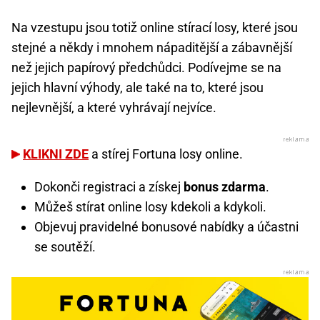
Na vzestupu jsou totiž online stírací losy, které jsou
stejné a někdy i mnohem nápaditější a zábavnější
než jejich papírový předchůdci. Podívejme se na
jejich hlavní výhody, ale také na to, které jsou
nejlevnější, a které vyhrávají nejvíce.
KLIKNI ZDE
a stírej Fortuna losy online.
Dokonči registraci a získej
bonus zdarma
.
Můžeš stírat online losy kdekoli a kdykoli.
Objevuj pravidelné bonusové nabídky a účastni
se soutěží.