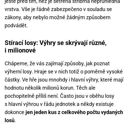
ještě před tím, než je setřená stříbrná neprůhledná
vrstva. Vše je řádně zabezpečeno v souladu se
zákony, aby nebylo možné žádným způsobem
podvádět.
Stírací losy: Výhry se skrývají různé,
i milionové
Chápeme, že vás zajímají způsoby, jak poznat
výherní losy. Hraje se v nich totiž o poměrně vysoké
částky. Ve hře jsou mnohdy i hlavní výhry, které mají
hodnotu několik milionů korun. Těch ale
pochopitelně příliš není. Často jsou v oběhu losy
s hlavní výhrou v řádu jednotek a někdy existuje
dokonce
jen jeden kus z celkového počtu vydaných
losů
.