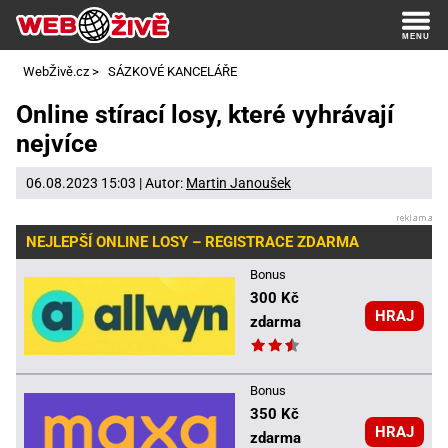
WebŽivě.cz
>
SÁZKOVÉ KANCELÁŘE
Online stírací losy, které vyhrávají
nejvíce
06.08.2023 15:03 | Autor:
Martin Janoušek
NEJLEPŠÍ ONLINE LOSY – REGISTRACE ZDARMA
Bonus
300 Kč
HRAJ
zdarma
Bonus
350 Kč
HRAJ
zdarma