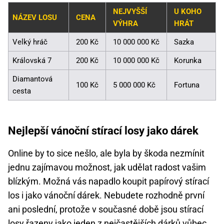
NEJVYŠŠÍ
U KOHO
NÁZEV LOSU
CENA
VÝHRA
HRÁT
Velký hráč
200 Kč
10 000 000 Kč
Sazka
Královská 7
200 Kč
10 000 000 Kč
Korunka
Diamantová
100 Kč
5 000 000 Kč
Fortuna
cesta
Nejlepší vánoční stírací losy jako dárek
Online by to sice nešlo, ale byla by škoda nezmínit
jednu zajímavou možnost, jak udělat radost vašim
blízkým. Možná vás napadlo koupit papírový stírací
los i jako vánoční dárek. Nebudete rozhodně první
ani poslední, protože v současné době jsou stírací
losy řazeny jako jeden z nejčastějších dárků vůbec.