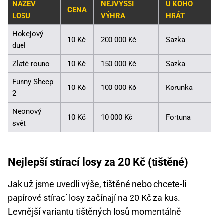
NÁZEV
NEJVYŠŠÍ
U KOHO
CENA
LOSU
VÝHRA
HRÁT
Hokejový
10 Kč
200 000 Kč
Sazka
duel
Zlaté rouno
10 Kč
150 000 Kč
Sazka
Funny Sheep
10 Kč
100 000 Kč
Korunka
2
Neonový
10 Kč
10 000 Kč
Fortuna
svět
Nejlepší stírací losy za 20 Kč (tištěné)
Jak už jsme uvedli výše, tištěné nebo chcete-li
papírové stírací losy začínají na 20 Kč za kus.
Levnější variantu tištěných losů momentálně