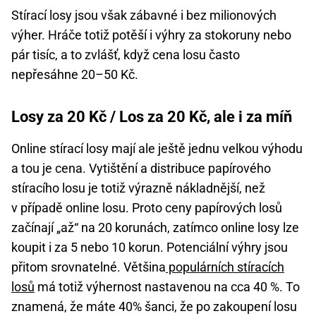
Stírací losy jsou však zábavné i bez milionových
výher. Hráče totiž potěší i výhry za stokoruny nebo
pár tisíc, a to zvlášť, když cena losu často
nepřesáhne 20–50 Kč.
Losy za 20 Kč / Los za 20 Kč, ale i za míň
Online stírací losy mají ale ještě jednu velkou výhodu
a tou je cena. Vytištění a distribuce papírového
stíracího losu je totiž výrazně nákladnější, než
v případě online losu. Proto ceny papírových losů
začínají „až“ na 20 korunách, zatímco online losy lze
koupit i za 5 nebo 10 korun. Potenciální výhry jsou
přitom srovnatelné. Většina
populárních stíracích
losů
má totiž výhernost nastavenou na cca 40 %. To
znamená, že máte 40% šanci, že po zakoupení losu