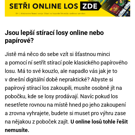
Jsou lepší stírací losy online nebo
papírové?
Jistě má něco do sebe vzít si šťastnou minci
a pomocí ní setřít stírací pole klasického papírového
losu. Má to své kouzlo, ale napadlo vás jak je to
v dnešní digitální době nepraktické? Abyste si
papírový stírací los zakoupili, musíte osobně jít na
pobočku, kde se losy prodávají. Navíc pokud los
nesetřete rovnou na místě hned po jeho zakoupení
a zrovna vyhrajete, budete si muset pro výhru zase
na nějakou z poboček zajít.
U online losů tohle řešit
nemusíte.