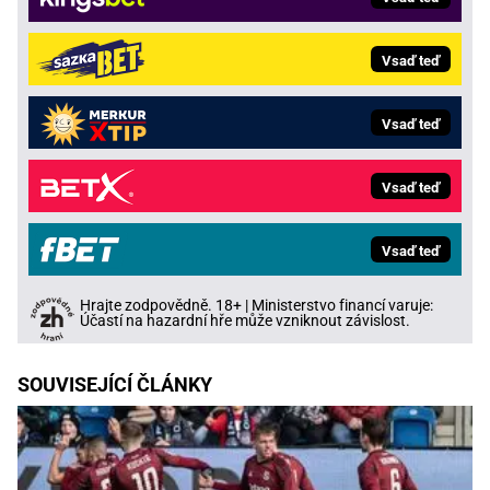
Vsaď teď
Vsaď teď
Vsaď teď
Vsaď teď
Hrajte zodpovědně. 18+ | Ministerstvo financí varuje:
Účastí na hazardní hře může vzniknout závislost.
SOUVISEJÍCÍ ČLÁNKY