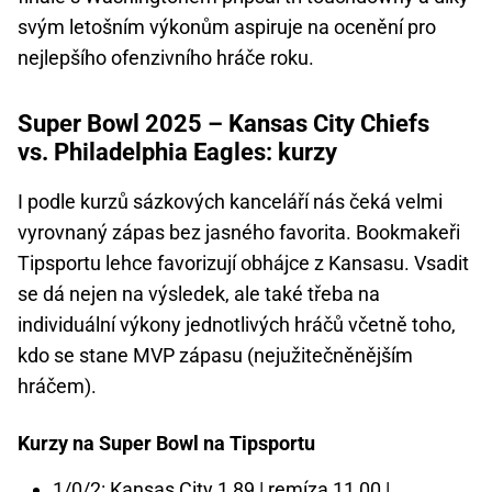
svým letošním výkonům aspiruje na ocenění pro
nejlepšího ofenzivního hráče roku.
Super Bowl 2025 – Kansas City Chiefs
vs. Philadelphia Eagles: kurzy
I podle kurzů sázkových kanceláří nás čeká velmi
vyrovnaný zápas bez jasného favorita. Bookmakeři
Tipsportu lehce favorizují obhájce z Kansasu. Vsadit
se dá nejen na výsledek, ale také třeba na
individuální výkony jednotlivých hráčů včetně toho,
kdo se stane MVP zápasu (nejužitečněnějším
hráčem).
Kurzy na Super Bowl na Tipsportu
1/0/2: Kansas City 1,89 | remíza 11,00 |