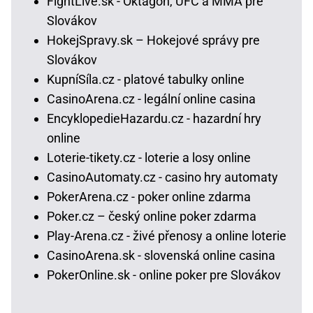
FightLive.sk - Oktagon, UFC a MMA pre
Slovákov
HokejSpravy.sk – Hokejové správy pre
Slovákov
KupníSíla.cz - platové tabulky online
CasinoArena.cz - legální online casina
EncyklopedieHazardu.cz - hazardní hry
online
Loterie-tikety.cz - loterie a losy online
CasinoAutomaty.cz - casino hry automaty
PokerArena.cz - poker online zdarma
Poker.cz – český online poker zdarma
Play-Arena.cz - živé přenosy a online loterie
CasinoArena.sk - slovenská online casina
PokerOnline.sk - online poker pre Slovákov