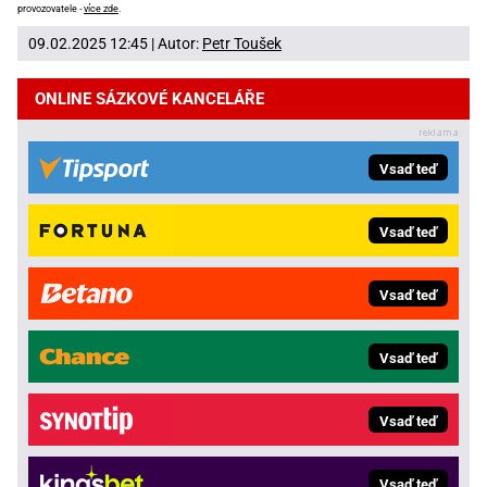
provozovatele -
více zde
.
09.02.2025 12:45 | Autor:
Petr Toušek
ONLINE SÁZKOVÉ KANCELÁŘE
Vsaď teď
Vsaď teď
Vsaď teď
Vsaď teď
Vsaď teď
Vsaď teď