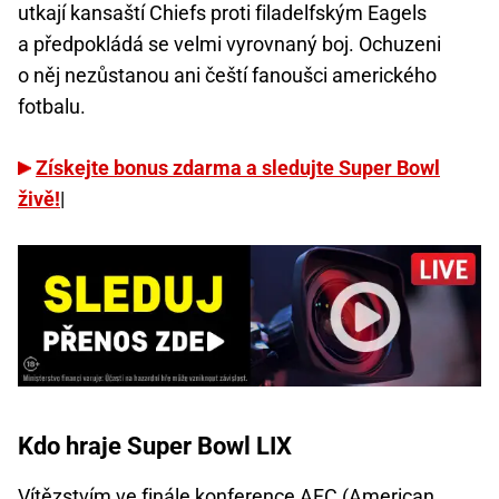
utkají kansaští Chiefs proti filadelfským Eagels
a předpokládá se velmi vyrovnaný boj. Ochuzeni
o něj nezůstanou ani čeští fanoušci amerického
fotbalu.
Získejte bonus zdarma a sledujte Super Bowl
živě!
|
Kdo hraje Super Bowl LIX
Vítězstvím ve
finále konference AFC
(American