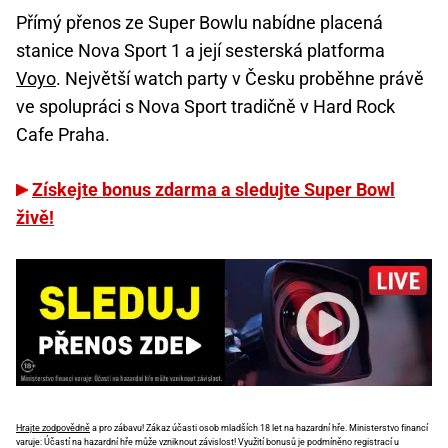
Přímý přenos ze Super Bowlu nabídne placená
stanice Nova Sport 1 a její sesterská platforma
Voyo
. Největší watch party v Česku proběhne právě
ve spolupráci s Nova Sport tradičně v Hard Rock
Cafe Praha.
Získejte bonus zdarma a sledujte Super Bowl
živě!
Hrajte zodpovědně
a pro zábavu! Zákaz účasti osob mladších 18 let na hazardní hře. Ministerstvo financí
varuje: Účastí na hazardní hře může vzniknout závislost! Využití bonusů je podmíněno registrací u