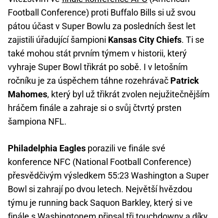
Football Conference) proti Buffalo Bills si už svou
pátou účast v Super Bowlu za posledních šest let
zajistili úřadující šampioni
Kansas City Chiefs
. Ti se
také mohou stát prvním týmem v historii, který
vyhraje Super Bowl třikrát po sobě. I v letošním
ročníku je za úspěchem táhne rozehrávač
Patrick
Mahomes
, který byl už třikrát zvolen nejužitečnějším
hráčem finále a zahraje si o svůj čtvrtý prsten
šampiona NFL.
Philadelphia Eagles
porazili ve finále své
konference NFC (National Football Conference)
přesvědčivým výsledkem 55:23 Washington a Super
Bowl si zahrají po dvou letech. Největší hvězdou
týmu je running back Saquon Barkley, který si ve
finále s Washingtonem připsal tři touchdowny a díky