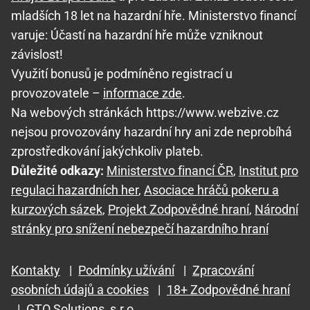
mladších 18 let na hazardní hře. Ministerstvo financí
varuje: Účastí na hazardní hře může vzniknout
závislost!
Využití bonusů je podmíněno registrací u
provozovatele –
informace zde
.
Na webových stránkách https://www.webzive.cz
nejsou provozovány hazardní hry ani zde neprobíhá
zprostředkování jakýchkoliv plateb.
Důležité odkazy:
Ministerstvo financí ČR
,
Institut pro
regulaci hazardních her
,
Asociace hráčů pokeru a
kurzových sázek
,
Projekt Zodpovědné hraní
,
Národní
stránky pro snížení nebezpečí hazardního hraní
Kontakty
|
Podmínky užívání
|
Zpracování
osobních údajů a cookies
|
18+ Zodpovědné hraní
|
GTO Solutions, s.r.o.