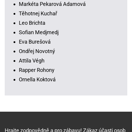
Markéta Pekarová Adamová
Těhotnej Kuchař
Leo Brichta
Sofian Medjmedj
Eva Burešová
Ondřej Novotný
Attila Végh
Rapper Rohony
Ornella Koktová
Hrajte zodpovědně
a pro zábavu! Zákaz účasti osob