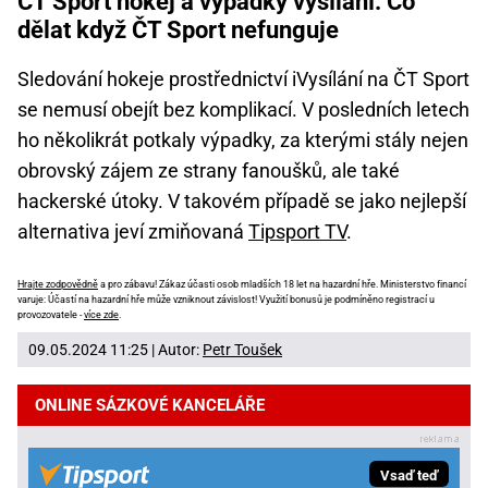
ČT Sport hokej a výpadky vysílání: Co
dělat když ČT Sport nefunguje
Sledování hokeje prostřednictví iVysílání na ČT Sport
se nemusí obejít bez komplikací. V posledních letech
ho několikrát potkaly výpadky, za kterými stály nejen
obrovský zájem ze strany fanoušků, ale také
hackerské útoky. V takovém případě se jako nejlepší
alternativa jeví zmiňovaná
Tipsport TV
.
Hrajte zodpovědně
a pro zábavu! Zákaz účasti osob mladších 18 let na hazardní hře. Ministerstvo financí
varuje: Účastí na hazardní hře může vzniknout závislost! Využití bonusů je podmíněno registrací u
provozovatele -
více zde
.
09.05.2024 11:25 | Autor:
Petr Toušek
ONLINE SÁZKOVÉ KANCELÁŘE
Vsaď teď