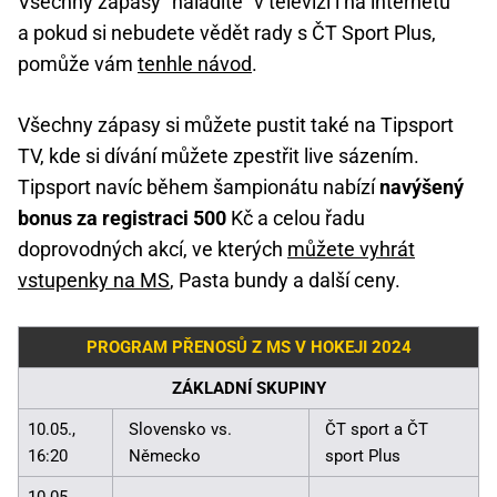
Všechny zápasy "naladíte" v televizi i na internetu
a pokud si nebudete vědět rady s ČT Sport Plus,
pomůže vám
tenhle návod
.
Všechny zápasy si můžete pustit také na Tipsport
TV, kde si dívání můžete zpestřit live sázením.
Tipsport navíc během šampionátu nabízí
navýšený
bonus za registraci 500
Kč a celou řadu
doprovodných akcí, ve kterých
můžete vyhrát
vstupenky na MS
, Pasta bundy a další ceny.
PROGRAM PŘENOSŮ Z MS V HOKEJI 2024
ZÁKLADNÍ SKUPINY
10.05.,
Slovensko vs.
ČT sport a ČT
16:20
Německo
sport Plus
10.05.,