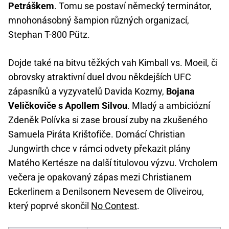
Petráškem
. Tomu se postaví německý terminátor,
mnohonásobný šampion různých organizací,
Stephan T-800 Pütz.
Dojde také na bitvu těžkých vah Kimball vs. Moeil, či
obrovsky atraktivní duel dvou někdejších UFC
zápasníků a vyzyvatelů Davida Kozmy,
Bojana
Veličkoviče s Apollem Silvou
. Mladý a ambiciózní
Zdeněk Polívka si zase brousí zuby na zkušeného
Samuela Piráta Krištofiče. Domácí Christian
Jungwirth chce v rámci odvety překazit plány
Matého Kertésze na další titulovou výzvu. Vrcholem
večera je opakovaný zápas mezi Christianem
Eckerlinem a Denilsonem Nevesem de Oliveirou,
který poprvé skončil
No Contest
.