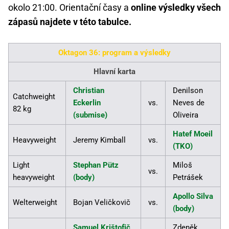
okolo 21:00. Orientační časy a
online výsledky všech
zápasů najdete v této tabulce.
Oktagon 36: program a výsledky
Hlavní karta
Christian
Denilson
Catchweight
Eckerlin
vs.
Neves de
82 kg
(submise)
Oliveira
Hatef Moeil
Heavyweight
Jeremy Kimball
vs.
(TKO)
Light
Stephan Pütz
Miloš
vs.
heavyweight
(body)
Petrášek
Apollo Silva
Welterweight
Bojan Veličkovič
vs.
(body)
Samuel Krištofič
Zdeněk