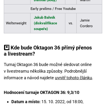
Dalisda (body)
Martin
Early prelims / Free Youtube
Jakub Bahník
Jamie
Welterweight
(diskvalifikace
vs.
Cordero
soupeře)
*️⃣ Kde bude Oktagon 36 přímý přenos
a livestream?
Turnaj Oktagon 36 bude možné sledovat online
v livestreamu několika způsoby. Podrobnější
informace a návod najdete
uvnitř tohoto článku
.
Hodnocení turnaje OKTAGON 36: 9,3/10
Datum a místo:
15. 10. 2022, od 18:00,