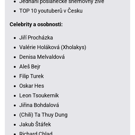
Jednání poslanecké sněmovny živě
TOP 10 youtuberů v Česku
Celebrity a osobnosti:
Jiří Procházka
Valérie Holáková (Xholakys)
Denisa Melvaldová
Aleš Bejr
Filip Turek
Oskar Hes
Leon Tsoukernik
Jiřina Bohdalová
(Chili) Ta Thuy Dung
Jakub Štáfek
Richard Chlad