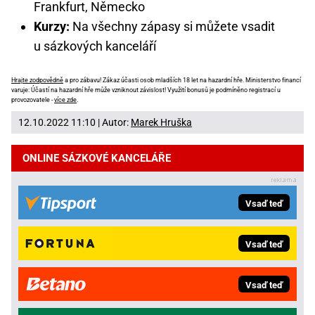
Frankfurt, Německo
Kurzy:
Na všechny zápasy si můžete vsadit
u sázkových kanceláří
Hrajte zodpovědně
a pro zábavu! Zákaz účasti osob mladších 18 let na hazardní hře. Ministerstvo financí
varuje: Účastí na hazardní hře může vzniknout závislost! Využití bonusů je podmíněno registrací u
provozovatele -
více zde
.
12.10.2022 11:10 | Autor:
Marek Hruška
ONLINE SÁZKOVÉ KANCELÁŘE
Vsaď teď
Vsaď teď
Vsaď teď