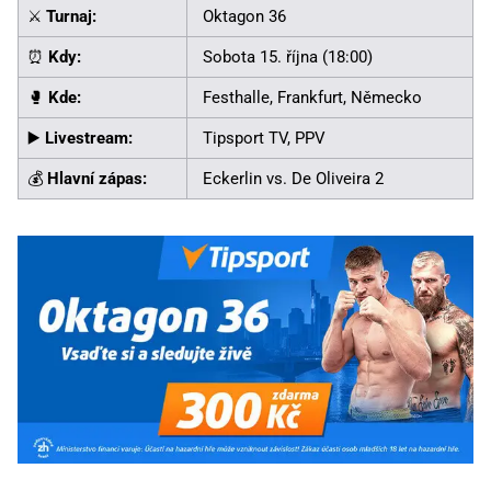
⚔️
Turnaj:
Oktagon 36
⏰
Kdy:
Sobota 15. října (18:00)
🥊
Kde:
Festhalle, Frankfurt, Německo
▶️
Livestream:
Tipsport TV, PPV
💰
Hlavní zápas:
Eckerlin vs. De Oliveira 2