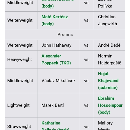
Middleweight
vs.
(body)
Polívka
Maté Kertész
Christian
Welterweight
vs.
(body)
Jungwirth
Prelims
Welterweight
John Hathaway
vs.
André Dedé
Alexander
Nermin
Heavyweight
vs.
Poppeck (TKO)
Hajdarpašič
Hojat
Middleweight
Václav Mikulášek
vs.
Khajevand
(submise)
Ebrahim
Lightweight
Marek Bartl
vs.
Hosseinpour
(body)
Katharina
Mallory
Strawweight
vs.