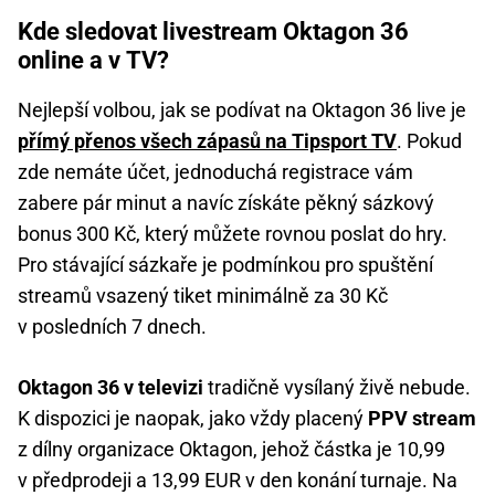
Kde sledovat livestream Oktagon 36
online a v TV?
Nejlepší volbou, jak se podívat na Oktagon 36 live je
přímý přenos všech zápasů na Tipsport TV
. Pokud
zde nemáte účet, jednoduchá registrace vám
zabere pár minut a navíc získáte pěkný sázkový
bonus 300 Kč, který můžete rovnou poslat do hry.
Pro stávající sázkaře je podmínkou pro spuštění
streamů vsazený tiket minimálně za 30 Kč
v posledních 7 dnech.
Oktagon 36 v televizi
tradičně vysílaný živě nebude.
K dispozici je naopak, jako vždy placený
PPV stream
z dílny organizace Oktagon, jehož částka je 10,99
v předprodeji a 13,99 EUR v den konání turnaje. Na