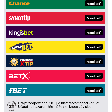
Vsaď teď
Vsaď teď
Vsaď teď
Vsaď teď
Vsaď teď
Vsaď teď
Vsaď teď
Hrajte zodpovědně. 18+ | Ministerstvo financí varuje:
Účastí na hazardní hře může vzniknout závislost.