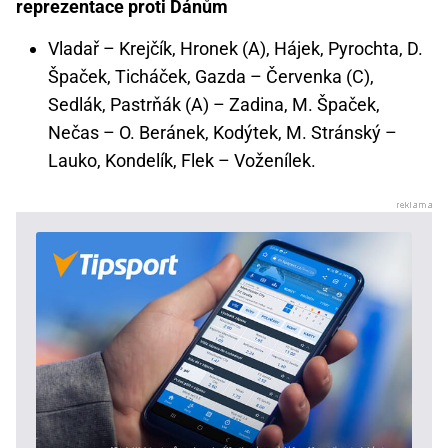
reprezentace proti Dánům
Vladař – Krejčík, Hronek (A), Hájek, Pyrochta, D.
Špaček, Ticháček, Gazda – Červenka (C),
Sedlák, Pastrňák (A) – Zadina, M. Špaček,
Nečas – O. Beránek, Kodýtek, M. Stránský –
Lauko, Kondelík, Flek – Voženílek.