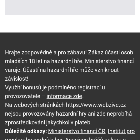
Hrajte zodpovědně
a pro zábavu! Zákaz účasti osob
mladších 18 let na hazardní hře. Ministerstvo financí
varuje: Účastí na hazardní hře může vzniknout
závislost!
Využití bonusů je podmíněno registrací u
provozovatele –
informace zde
.
Na webových stránkách https://www.webzive.cz
nejsou provozovány hazardní hry ani zde neprobíhá
zprostředkování jakýchkoliv plateb.
Důležité odkazy:
Ministerstvo financí ČR
,
Institut pro
regulaci hazardních her
,
Asociace hráčů pokeru a