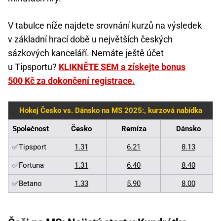
V tabulce níže najdete srovnání kurzů na výsledek
v základní hrací době u největších českých
sázkových kanceláří. Nemáte ještě účet
u Tipsportu?
KLIKNĚTE SEM a získejte bonus
500 Kč za dokončení registrace.
Hokej Česko vs. Dánsko na MS 2025:, kurzová nabídka
Společnost
Česko
Remíza
Dánsko
✅Tipsport
1.31
6.21
8.13
✅Fortuna
1.31
6.40
8.40
✅Betano
1.33
5.90
8.00