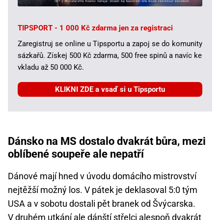
TIPSPORT - 1 000 Kč zdarma jen za registraci
Zaregistruj se online u Tipsportu a zapoj se do komunity
sázkařů. Získej 500 Kč zdarma, 500 free spinů a navíc ke
vkladu až 50 000 Kč.
KLIKNI ZDE a vsaď si u Tipsportu
Dánsko na MS dostalo dvakrát bůra, mezi
oblíbené soupeře ale nepatří
Dánové mají hned v úvodu domácího mistrovství
nejtěžší možný los. V pátek je deklasoval 5:0 tým
USA a v sobotu dostali pět branek od Švýcarska.
V druhém utkání ale dánští střelci alespoň dvakrát