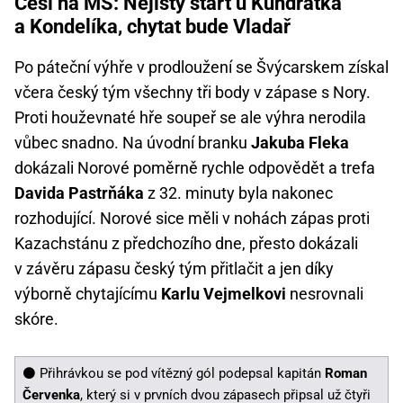
Češi na MS: Nejistý start u Kundrátka
a Kondelíka, chytat bude Vladař
Po páteční výhře v prodloužení se Švýcarskem získal
včera český tým všechny tři body v zápase s Nory.
Proti houževnaté hře soupeř se ale výhra nerodila
vůbec snadno. Na úvodní branku
Jakuba Fleka
dokázali Norové poměrně rychle odpovědět a trefa
Davida Pastrňáka
z 32. minuty byla nakonec
rozhodující. Norové sice měli v nohách zápas proti
Kazachstánu z předchozího dne, přesto dokázali
v závěru zápasu český tým přitlačit a jen díky
výborně chytajícímu
Karlu Vejmelkovi
nesrovnali
skóre.
⚫️
Přihrávkou se pod vítězný gól podepsal kapitán
Roman
Červenka
, který si v prvních dvou zápasech připsal už čtyři