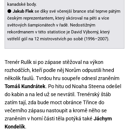
kanadské body.
⚫️
Jakub Flek
se díky své včerejší brance stal teprve pátým
českým reprezentantem, který skóroval na pěti a více
světových šampionátech v řadě. Nedostižným
rekordmanem v této statistice je David Výborný, který
vstřelil gól na 12 mistrovstvích po sobě (1996–2007).
Trenér Rulík si po zápase stěžoval na výkon
rozhodčích, kteří podle něj Norům odpustili hned
několik faulů. Tvrdou hru soupeře odnesl zraněním
Tomáš Kundrátek
. Po hitu od Noaha Steena odešel
do kabin a na led už se nevrátil. Trenérský štáb
zatím tají, zda bude moct obránce Třince do
večerního zápasu nastoupit a kromě něho se
zraněním v horní části těla potýká také
Jáchym
Kondelík
.