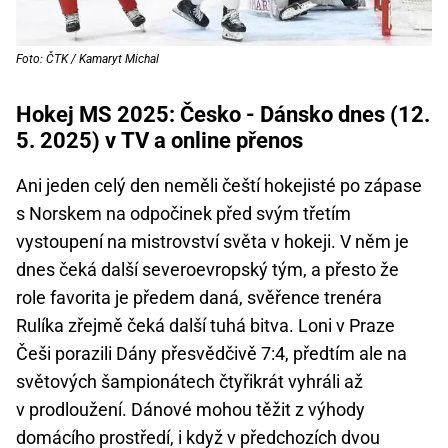
Foto: ČTK / Kamaryt Michal
Hokej MS 2025: Česko - Dánsko dnes (12.
5. 2025) v TV a online přenos
Ani jeden celý den neměli čeští hokejisté po zápase
s Norskem na odpočinek před svým třetím
vystoupení na mistrovství světa v hokeji. V něm je
dnes čeká další severoevropský tým, a přesto že
role favorita je předem daná, svěřence trenéra
Rulíka zřejmě čeká další tuhá bitva. Loni v Praze
Češi porazili Dány přesvědčivě 7:4, předtím ale na
světových šampionátech čtyřikrát vyhráli až
v prodloužení. Dánové mohou těžit z výhody
domácího prostředí, i když v předchozích dvou