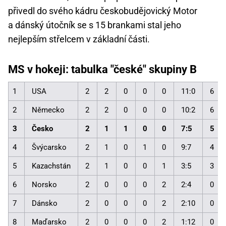
přivedl do svého kádru českobudějovický Motor
a dánský útočník se s 15 brankami stal jeho
nejlepším střelcem v základní části.
MS v hokeji: tabulka "české" skupiny B
1
USA
2
2
0
0
0
11:0
6
2
Německo
2
2
0
0
0
10:2
6
3
Česko
2
1
1
0
0
7:5
5
4
Švýcarsko
2
1
0
1
0
9:7
4
5
Kazachstán
2
1
0
0
1
3:5
3
6
Norsko
2
0
0
0
2
2:4
0
7
Dánsko
2
0
0
0
2
2:10
0
8
Maďarsko
2
0
0
0
2
1:12
0