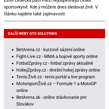
Ester Ledecká patří mezi nejúspěšnější české
sportovkyně. Kde ji můžete dnes sledovat živě. V
článku najdete také zajímavosti.
DALŠÍ WEBY GTO SOLUTIONS
BetArena.cz - kurzové sázení online
Fight-Live.cz - MMA a bojové sporty online
FotbalZprávy.cz - fotbal zprávy aktuálně
HokejZprávy.cz - dnešní hokej zprávy online
Tenis-Živě.cz - tenis portál a live program
MotorsportŽivě.cz – Formule 1 a MotoGP
online
BetArena.sk - online stávkovanie pre
Slovákov