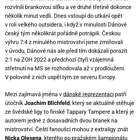
rozvlnili brankovou síťku a ve druhé třetině dokonce
několik minut vedli. Dnes vstoupí do utkání opět
v roli velkého outsidera, i když v minulosti Dánové
český tým několikrát pořádně potrápili. Českou
výhru 7:4 z minulého mistrovství jsme zmiňovali
v úvodu, Dánové nás ale před tím dokázali porazit
2:1 na ZOH 2022 a předchozí čtyři vzájemná
střetnutí na MS se rozhodovala až v prodloužení.
V polovině z nich uspěl tým ze severu Evropy.
Mezi zajímavá jména v
dánské reprezentaci
patří
útočník
Joachim Blichfeld
, který se aktuálně stěhuje
ze švédské ligy to finské Tappary Tampere a který je
autorem jedné z dosavadních dvou branek na
mistrovství. Čeští fanoušci mohou z extraligy znát
Nicka Olesena
, kterého po pražském šampionátu