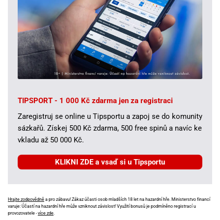
TIPSPORT - 1 000 Kč zdarma jen za registraci
Zaregistruj se online u Tipsportu a zapoj se do komunity
sázkařů. Získej 500 Kč zdarma, 500 free spinů a navíc ke
vkladu až 50 000 Kč.
KLIKNI ZDE a vsaď si u Tipsportu
Hrajte zodpovědně
a pro zábavu! Zákaz účasti osob mladších 18 let na hazardní hře. Ministerstvo financí
varuje: Účastí na hazardní hře může vzniknout závislost! Využití bonusů je podmíněno registrací u
provozovatele -
více zde
.