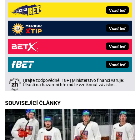
Vsaď teď
Vsaď teď
Vsaď teď
Vsaď teď
Hrajte zodpovědně. 18+ | Ministerstvo financí varuje:
Účastí na hazardní hře může vzniknout závislost.
SOUVISEJÍCÍ ČLÁNKY