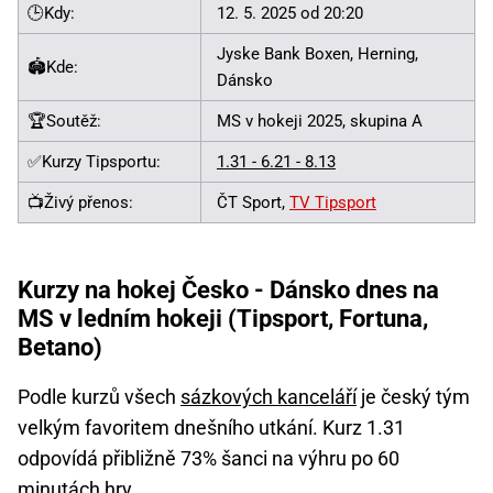
🕒Kdy:
12. 5. 2025 od 20:20
Jyske Bank Boxen, Herning,
🏟️Kde:
Dánsko
🏆Soutěž:
MS v hokeji 2025, skupina A
✅Kurzy Tipsportu:
1.31 - 6.21 - 8.13
📺Živý přenos:
ČT Sport,
TV Tipsport
Kurzy na hokej Česko - Dánsko dnes na
MS v ledním hokeji (Tipsport, Fortuna,
Betano)
Podle kurzů všech
sázkových kanceláří
je český tým
velkým favoritem dnešního utkání. Kurz 1.31
odpovídá přibližně 73% šanci na výhru po 60
minutách hry.