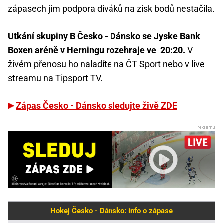
zápasech jim podpora diváků na zisk bodů nestačila.
Utkání skupiny B Česko - Dánsko se Jyske Bank
Boxen aréně v Herningu rozehraje ve 20:20.
V
živém přenosu ho naladíte na ČT Sport nebo v live
streamu na Tipsport TV.
Zápas Česko - Dánsko sledujte živě ZDE
Hokej Česko - Dánsko: info o zápase