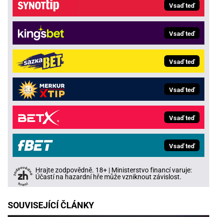
Vsaď teď
Vsaď teď
Vsaď teď
Vsaď teď
Vsaď teď
Vsaď teď
Hrajte zodpovědně. 18+ | Ministerstvo financí varuje:
Účastí na hazardní hře může vzniknout závislost.
SOUVISEJÍCÍ ČLÁNKY