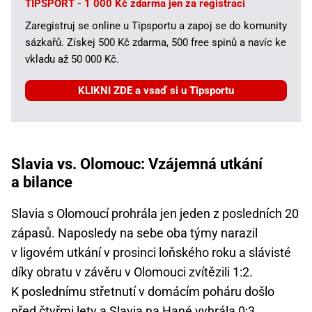
TIPSPORT - 1 000 Kč zdarma jen za registraci
Zaregistruj se online u Tipsportu a zapoj se do komunity
sázkařů. Získej 500 Kč zdarma, 500 free spinů a navíc ke
vkladu až 50 000 Kč.
KLIKNI ZDE a vsaď si u Tipsportu
Slavia vs. Olomouc: Vzájemná utkání
a bilance
Slavia s Olomoucí prohrála jen jeden z posledních 20
zápasů. Naposledy na sebe oba týmy narazil
v ligovém utkání v prosinci loňského roku a slávisté
díky obratu v závěru v Olomouci zvítězili 1:2.
K poslednímu střetnutí v domácím poháru došlo
před čtyřmi lety a Slavia na Hané vyhrála 0:3.