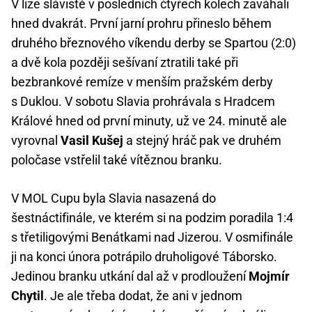
V lize slávisté v posledních čtyřech kolech zaváhali
hned dvakrát. První jarní prohru přineslo během
druhého březnového víkendu derby se Spartou (2:0)
a dvě kola později sešívaní ztratili také při
bezbrankové remíze v menším pražském derby
s Duklou. V sobotu Slavia prohrávala s Hradcem
Králové hned od první minuty, už ve 24. minutě ale
vyrovnal
Vasil Kušej
a stejný hráč pak ve druhém
poločase vstřelil také vítěznou branku.
V MOL Cupu byla Slavia nasazená do
šestnáctifinále, ve kterém si na podzim poradila 1:4
s třetiligovými Benátkami nad Jizerou. V osmifinále
ji na konci února potrápilo druholigové Táborsko.
Jedinou branku utkání dal až v prodloužení
Mojmír
Chytil
. Je ale třeba dodat, že ani v jednom