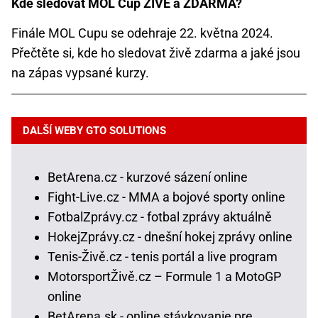
Kde sledovat MOL Cup ŽIVĚ a ZDARMA?
Finále MOL Cupu se odehraje 22. května 2024.
Přečtěte si, kde ho sledovat živě zdarma a jaké jsou
na zápas vypsané kurzy.
DALŠÍ WEBY GTO SOLUTIONS
BetArena.cz - kurzové sázení online
Fight-Live.cz - MMA a bojové sporty online
FotbalZprávy.cz - fotbal zprávy aktuálně
HokejZprávy.cz - dnešní hokej zprávy online
Tenis-Živě.cz - tenis portál a live program
MotorsportŽivě.cz – Formule 1 a MotoGP
online
BetArena.sk - online stávkovanie pre