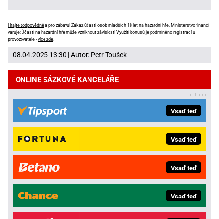
Hrajte zodpovědně
a pro zábavu! Zákaz účasti osob mladších 18 let na hazardní hře. Ministerstvo financí
varuje: Účastí na hazardní hře může vzniknout závislost! Využití bonusů je podmíněno registrací u
provozovatele -
více zde
.
08.04.2025 13:30 | Autor:
Petr Toušek
ONLINE SÁZKOVÉ KANCELÁŘE
Vsaď teď
Vsaď teď
Vsaď teď
Vsaď teď