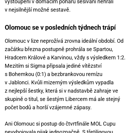
vystoupení v domácím poháru sešívaní nehráli
v nejsilnější možné sestavě.
Olomouc se v posledních týdnech trápí
Olomouc v lize neprožívá zrovna ideální období. Od
začátku března postupně prohrála se Spartou,
Hradcem Králové a Karvinou, vždy s výsledkem 1:2.
Mezitím si Sigma připsala jediné vítězství
s Bohemkou (0:1) a bezbrankovou remízu
v Jablonci. Kvůli mizerným výsledkům vypadla
z nejlepší šestky, která si v nadstavbě zahraje ve
skupině o titul, se šestým Libercem má ale stejný
počet bodů a horší vzájemné zápasy.
Ani Olomouc si postup do čtvrtfinále MOL Cupu
nevybojovala nijak jednoznačně. S třetiligovou