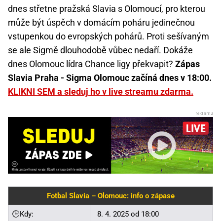
dnes střetne pražská Slavia s Olomoucí, pro kterou
může být úspěch v domácím poháru jedinečnou
vstupenkou do evropských pohárů. Proti sešívaným
se ale Sigmě dlouhodobě vůbec nedaří. Dokáže
dnes Olomouc lídra Chance ligy překvapit?
Zápas
Slavia Praha - Sigma Olomouc začíná dnes v 18:00.
KLIKNI SEM a sleduj ho v live streamu zdarma.
Fotbal Slavia – Olomouc: info o zápase
🕒Kdy:
8. 4. 2025 od 18:00