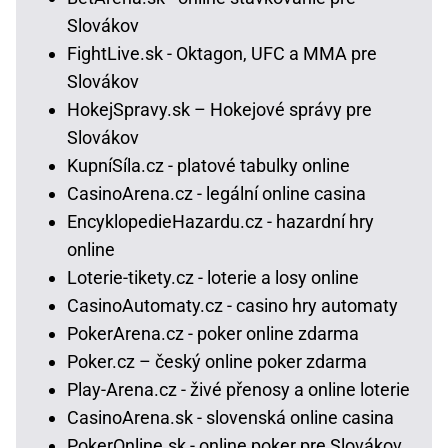
Slovákov
FightLive.sk - Oktagon, UFC a MMA pre
Slovákov
HokejSpravy.sk – Hokejové správy pre
Slovákov
KupníSíla.cz - platové tabulky online
CasinoArena.cz - legální online casina
EncyklopedieHazardu.cz - hazardní hry
online
Loterie-tikety.cz - loterie a losy online
CasinoAutomaty.cz - casino hry automaty
PokerArena.cz - poker online zdarma
Poker.cz – český online poker zdarma
Play-Arena.cz - živé přenosy a online loterie
CasinoArena.sk - slovenská online casina
PokerOnline.sk - online poker pre Slovákov