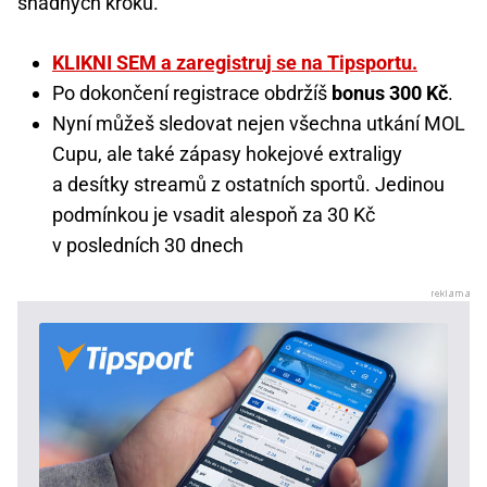
snadných kroků.
KLIKNI SEM a zaregistruj se na Tipsportu.
Po dokončení registrace obdržíš
bonus 300 Kč
.
Nyní můžeš sledovat nejen všechna utkání MOL
Cupu, ale také zápasy hokejové extraligy
a desítky streamů z ostatních sportů. Jedinou
podmínkou je vsadit alespoň za 30 Kč
v posledních 30 dnech