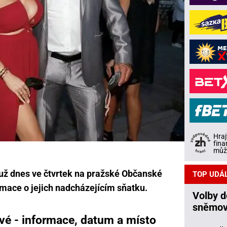
Hraj
fina
může
 už dnes ve čtvrtek na pražské Občanské
TOP UDÁ
rmace o jejich nadcházejícím sňatku.
Volby 
sněmov
vé - informace, datum a místo