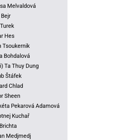
sa Melvaldová
 Bejr
p Turek
ar Hes
 Tsoukernik
na Bohdalová
li) Ta Thuy Dung
b Štáfek
ard Chlad
or Sheen
kéta Pekarová Adamová
tnej Kuchař
Brichta
an Medjmedj