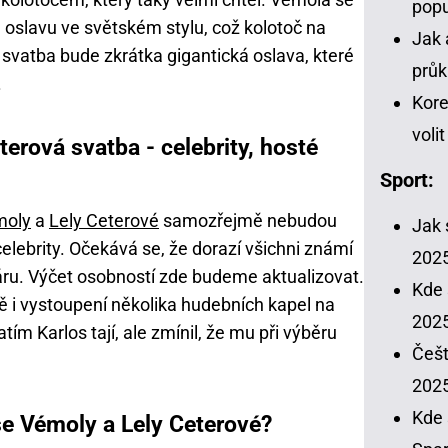
popu
eje oslavu ve světském stylu, což kolotoč na
Jak 
 svatba bude zkrátka gigantická oslava, které
průk
.
Kore
voli
erová svatba - celebrity, hosté
Sport:
moly
a
Lely Ceterové
samozřejmě nebudou
Jak 
elebrity. Očekává se, že dorazí všichni známí
202
áru. Výčet osobností zde budeme aktualizovat.
Kde 
ě i vystoupení několika hudebních kapel na
2025
m Karlos tají, ale zmínil, že mu při výběru
Češt
202
Kde 
ose Vémoly a Lely Ceterové?