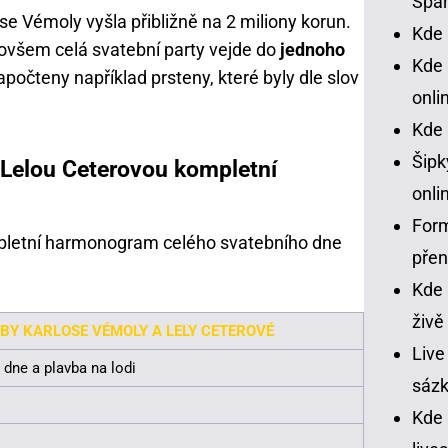
Spar
e Vémoly vyšla přibližně na 2 miliony korun.
Kde 
ovšem celá svatební party vejde do
jednoho
Kde 
apočteny například prsteny, které byly dle slov
onli
Kde 
Šipk
 Lelou Ceterovou kompletní
onli
Form
pletní harmonogram celého svatebního dne
pře
Kde 
živě
Y KARLOSE VÉMOLY A LELY CETEROVÉ
Live
dne a plavba na lodi
sázk
Kde