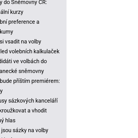
y do Sněmovny ČR:
ální kurzy
bní preference a
zkumy
si vsadit na volby
led volebních kalkulaček
idáti ve volbách do
lanecké sněmovny
bude příštím premiérem:
y
sy sázkových kanceláří
kroužkovat a vhodit
ný hlas
 jsou sázky na volby