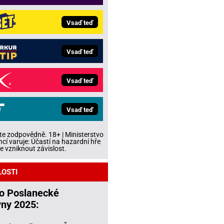
Vsaď teď
Vsaď teď
Vsaď teď
Vsaď teď
te zodpovědně. 18+ | Ministerstvo
ncí varuje: Účastí na hazardní hře
 vzniknout závislost.
LOSTI
do Poslanecké
ny 2025: