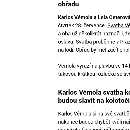
obřadu
Karlos Vémola a Lela Ceterov
čtvrtek 28. července.
Svatba V
a oba už několikrát naznačili, 
oslavu. Svatba proběhne v Praz
na lodi. Obřad by měl začít přib
Vémola vyrazí na plavbu ve 14 
takovou krátkou rozlučku se s
Karlos Vémola svatba ko
budou slavit na kolotoči
Karlos Vémola si na své svatbě 
nakonec budou chybět kvůli nař
spraví chuť alespoň přítomným 