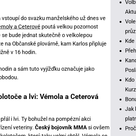
Volb
Aktu
á
vstoupí do svazku manželského už dnes ve
Vole
émoly a Ceterové
poutá velkou pozornost
prů
že se bude jednat skutečně o velkolepou
Kde 
e na Občanské plovárně, kam Karlos připluje
Přeh
ližně v 16 hodin.
Kand
hodin a sám tuto vyjížďku označuje jako
Pos
vobodou.
Kdo 
Kurz
lotoče a lvi: Vémola a Ceterová
Bonu
Jak 
plat
přál i lvi. Ty bohužel na pompézní akci
ízení veteriny.
Český bojovník MMA
si ovšem
Proč
kolotočem, který taky velmi chtěl. Vémola se