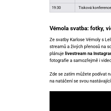
19:30
Tisková konference
Vémola svatba: fotky, v
Ze svatby Karlose Vémoly s L
streamů a živých přenosů na so
plánuje
livestream na Instagra
fotografie a samozřejmě i vide
Zde se zatím můžete podívat na
na natáčení se svou nastávajíc