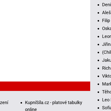
Deni
Aleš
Fili
Osk
Leon
Jiři
(Chi
Jaku
Rich
Vikt
Mar
Těho
Leo 
ázení
KupníSíla.cz - platové tabulky
Sofi
online