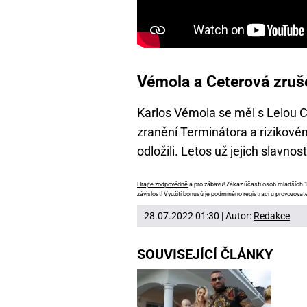
Vémola a Ceterová zruš
Karlos Vémola se měl s Lelou C
zranění Terminátora a rizikové
odložili. Letos už jejich slavno
Hrajte zodpovědně
a pro zábavu! Zákaz účasti osob mladších 18
závislost! Využití bonusů je podmíněno registrací u provozovate
28.07.2022 01:30 | Autor:
Redakce
SOUVISEJÍCÍ ČLÁNKY