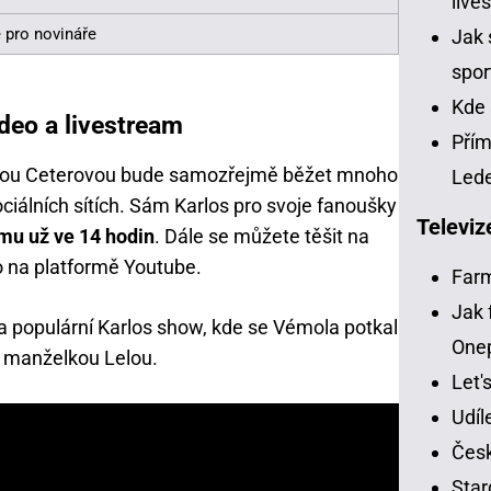
live
 pro novináře
Jak 
spor
Kde 
ideo a livestream
Přím
elou Ceterovou bude samozřejmě běžet mnoho
Led
ciálních sítích. Sám Karlos pro svoje fanoušky
Televiz
mu už ve 14 hodin
. Dále se můžete těšit na
o na platformě Youtube.
Far
Jak 
 populární Karlos show, kde se Vémola potkal
One
í manželkou Lelou.
Let'
Udíl
Česk
Star