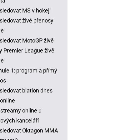
ta
sledovat MS v hokeji
sledovat živé přenosy
ne
sledovat MotoGP živě
y Premier League živě
ne
ule 1: program a přímý
nos
sledovat biatlon dnes
 online
 streamy online u
ových kanceláří
 sledovat Oktagon MMA