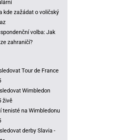
lární
a kde zažádat o voličský
az
spondenční volba: Jak
t ze zahraničí?
sledovat Tour de France
5
sledovat Wimbledon
 živě
í tenisté na Wimbledonu
5
sledovat derby Slavia -