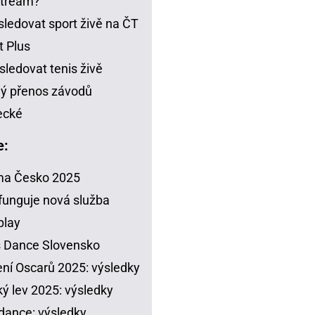
stream?
sledovat sport živě na ČT
t Plus
sledovat tenis živě
ý přenos závodů
ecké
e:
ma Česko 2025
funguje nová služba
play
s Dance Slovensko
ení Oscarů 2025: výsledky
ý lev 2025: výsledky
dance: výsledky