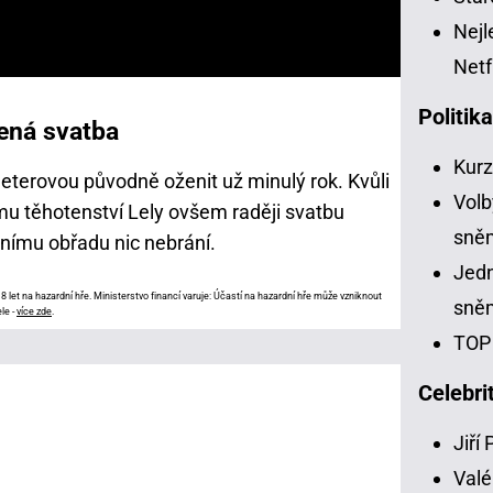
Nejl
Netf
Politik
ená svatba
Kur
eterovou původně oženit už minulý rok. Kvůli
Volb
mu těhotenství Lely ovšem raději svatbu
sně
stnímu obřadu nic nebrání.
Jedn
 let na hazardní hře. Ministerstvo financí varuje: Účastí na hazardní hře může vzniknout
sně
le -
více zde
.
TOP 
Celebri
Jiří
Valé