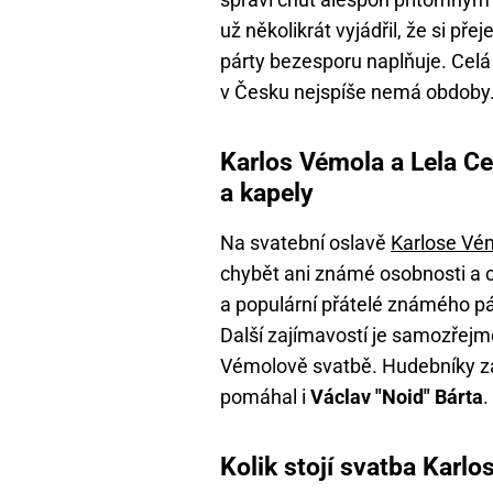
už několikrát vyjádřil, že si př
párty bezesporu naplňuje. Celá
v Česku nejspíše nemá obdoby
Karlos Vémola a Lela Cet
a kapely
Na svatební oslavě
Karlose Vé
chybět ani známé osobnosti a c
a populární přátelé známého p
Další zajímavostí je samozřejm
Vémolově svatbě. Hudebníky zatí
pomáhal i
Václav "Noid" Bárta
.
Kolik stojí svatba Karl