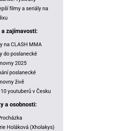
epší filmy a seriály na
lixu
a a zajímavosti:
zy na CLASH MMA
y do poslanecké
movny 2025
ání poslanecké
movny živě
10 youtuberů v Česku
ty a osobnosti:
 Procházka
rie Holáková (Xholakys)